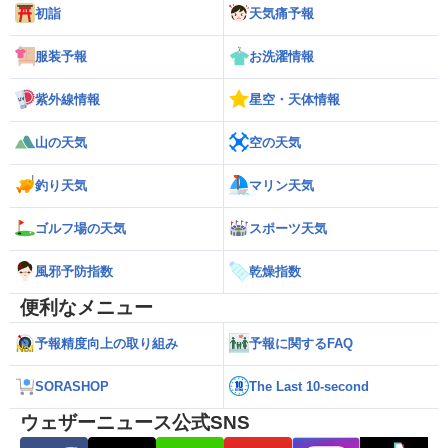
初詣
天気痛予報
服装予報
お洗濯情報
紫外線情報
星空・天体情報
山の天気
空の天気
釣り天気
マリン天気
ゴルフ場の天気
スポーツ天気
風邪予防指数
乾燥指数
便利なメニュー
予報精度向上の取り組み
予報に関するFAQ
SORASHOP
The Last 10-second
ウェザーニュース公式SNS