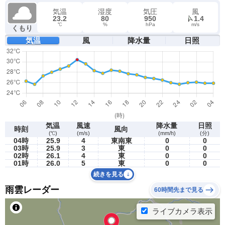
気温
湿度
気圧
風
23.2
80
950
1.4
℃
%
hPa
m/s
くもり
気温
風
降水量
日照
気温
風速
降水量
日照
時刻
風向
(℃)
(m/s)
(mm/h)
(分)
04時
25.9
4
東南東
0
0
03時
25.9
3
東
0
0
02時
26.1
4
東
0
0
01時
26.0
5
東
0
0
続きを見る
雨雲レーダー
60時間先まで見る