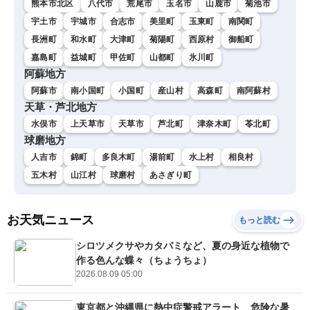
熊本市北区
八代市
荒尾市
玉名市
山鹿市
菊池市
宇土市
宇城市
合志市
美里町
玉東町
南関町
長洲町
和水町
大津町
菊陽町
西原村
御船町
嘉島町
益城町
甲佐町
山都町
氷川町
阿蘇地方
阿蘇市
南小国町
小国町
産山村
高森町
南阿蘇村
天草・芦北地方
水俣市
上天草市
天草市
芦北町
津奈木町
苓北町
球磨地方
人吉市
錦町
多良木町
湯前町
水上村
相良村
五木村
山江村
球磨村
あさぎり町
お天気ニュース
もっと読む
シロツメクサやカタバミなど、夏の身近な植物で
作る色んな蝶々（ちょうちょ）
2026.08.09 05:00
東京都と沖縄県に熱中症警戒アラート 危険な暑