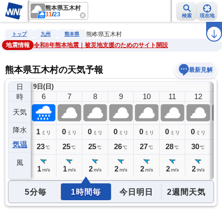
熊本県五木村
31
/
23
検索
現在地
雨雲レーダー
台風情報
地震情報
警報・注意報
2週間天気
ラ
熊本県五木村
トップ
九州
熊本県
地震情報
令和8年熊本地震｜被災地支援のためのサイト開設
熊本県五木村の天気予報
最新見解
日
9日(日)
5
6
7
8
9
10
11
12
時
天気
降水
1
1
0
0
0
0
0
0
0
ミリ
ミリ
ミリ
ミリ
ミリ
ミリ
ミリ
ミリ
気温
23
23
25
25
26
27
28
30
3
℃
℃
℃
℃
℃
℃
℃
℃
風
1
1
1
2
2
2
2
2
2
m/s
m/s
m/s
m/s
m/s
m/s
m/s
m/s
5分毎
1時間毎
今日明日
2週間天気