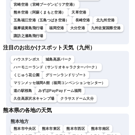
宮崎空港（宮崎ブーゲンビリア空港）
熊本空港（阿蘇くまもと空港）
天草空港
五島福江空港（五島つばき空港）
長崎空港
北九州空港
薩摩硫黄島飛行場
福岡空港
大分空港
九州佐賀国際空港
諏訪之瀬島飛行場
注目のお出かけスポット天気（九州）
ハウステンボス
城島高原パーク
ハーモニーランド（サンリオキャラクターパーク）
くじゅう花公園
グリーンランドリゾート
マリンメッセ福岡A館（福岡コンベンションセンター）
道の駅桜島
みずほPayPayドーム福岡
久住高原沢水キャンプ場
クラサスドーム大分
熊本県の各地の天気
熊本地方
熊本市中央区
熊本市東区
熊本市西区
熊本市南区