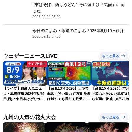
“東はそば、西はうどん” その理由は「気候」にあ
った
2026.08.08 05:00
今日のこよみ・今週のこよみ 2026年8月10日(月)
2026.08.10 04:00
ウェザーニュースLiVE
もっと見る
ライブ放送中
【ライブ】最新天気ニュー
【台風13号 2026】大型で
【台風15号 2026】本州
ス・地震情報 2026年8月9
非常に強い勢力で西進 沖縄
上陸のおそれ 台風接近前
日(日)／東日本はゲリラ雷
は離れても長引く荒天に厳
ら大雨に警戒（8日21時
雨に注意 沖縄は引き続き
重警戒(8日22時更新)
新）
暴風雨に警戒〈ウェザーニ
ュースLiVEモーニング・魚
九州の人気の花火大会
もっと見る
住茉由／山口剛央〉