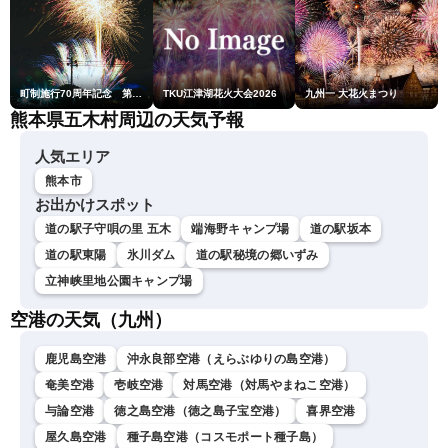
町制施行70周年記念 第48回南種子町ロケット祭
TKU江津湖花火大会2026
九州一 大花火まつり
熊本県五木村周辺の天気予報
人気エリア
熊本市
お出かけスポット
道の駅子守唄の里 五木
端海野キャンプ場
道の駅坂本
道の駅東陽
氷川ダム
道の駅秘境の郷いずみ
立神峡里地公園キャンプ場
空港の天気（九州）
鹿児島空港
沖永良部空港（えらぶゆりの島空港）
奄美空港
壱岐空港
対馬空港（対馬やまねこ空港）
与論空港
徳之島空港（徳之島子宝空港）
喜界空港
屋久島空港
種子島空港（コスモポート種子島）