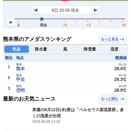
熊本県のアメダスランキング
もっと見る
気温
降水量
風
降雪量
湿度
順位
地点
観測値
熊本
00:24
1
熊本
29.4℃
熊本
00:35
2
甲佐
29.3℃
熊本
00:05
3
岱明
28.9℃
最新のお天気ニュース
もっと読む
来週の8月12日(水)夜は「ペルセウス座流星群」多
くの流星が出現
2026.08.08 12:30