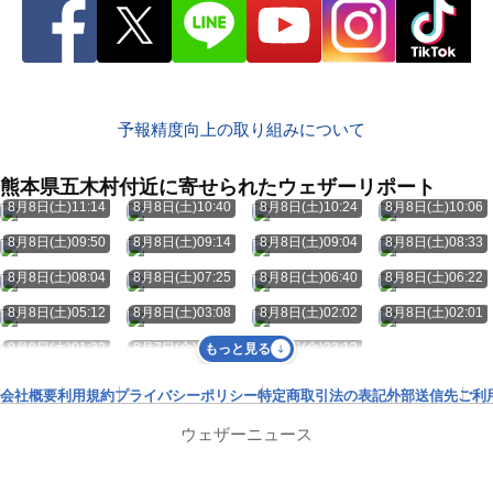
予報精度向上の取り組みについて
熊本県五木村付近に寄せられたウェザーリポート
8月8日(土)11:14
8月8日(土)10:40
8月8日(土)10:24
8月8日(土)10:06
8月8日(土)09:50
8月8日(土)09:14
8月8日(土)09:04
8月8日(土)08:33
8月8日(土)08:04
8月8日(土)07:25
8月8日(土)06:40
8月8日(土)06:22
8月8日(土)05:12
8月8日(土)03:08
8月8日(土)02:02
8月8日(土)02:01
8月8日(土)01:32
8月7日(金)23:14
8月7日(金)23:13
もっと見る
会社概要
利用規約
プライバシーポリシー
特定商取引法の表記
外部送信先
ご利
ウェザーニュース