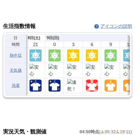
生活指数情報
アイコンの説明
日
8日(土)
9日(日)
21
0
3
6
9
12
時間
熱中症
天気痛
洗濯
実況天気・観測値
04:50時点
(
05:32
19:11
)