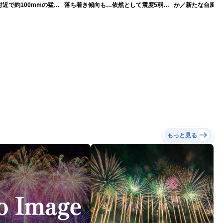
近で約100mmの猛烈
落ち着き傾向も…依然として震度5弱警
か／新たな台風発
戒
本への影響は？(9日
もっと見る