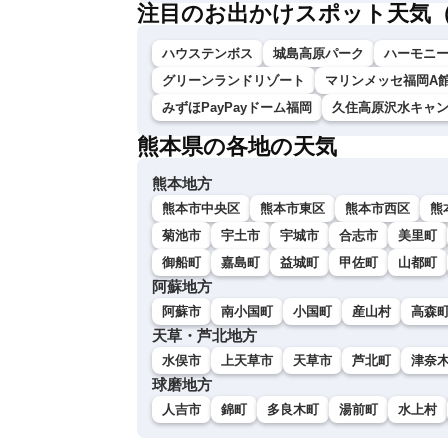
注目のお出かけスポット天気
ハウステンボス
城島高原パーク
ハーモニ
グリーンランドリゾート
マリンメッセ福岡A
みずほPayPayドーム福岡
久住高原沢水キャ
熊本県の各地の天気
熊本地方
熊本市中央区
熊本市東区
熊本市西区
熊
菊池市
宇土市
宇城市
合志市
美里町
御船町
嘉島町
益城町
甲佐町
山都町
阿蘇地方
阿蘇市
南小国町
小国町
産山村
高森
天草・芦北地方
水俣市
上天草市
天草市
芦北町
津奈
球磨地方
人吉市
錦町
多良木町
湯前町
水上村