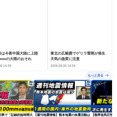
3号は今夜中国大陸に上陸
東北の広範囲でゲリラ雷雨が発生
0mmの大雨のおそれ
天気の急変に注意
09 14:39
2026.08.09 14:54
もっと見る
田県で「記録的短時間大
【週刊地震情報】熊本地震の余震活動は
【熱帯低気圧情報 