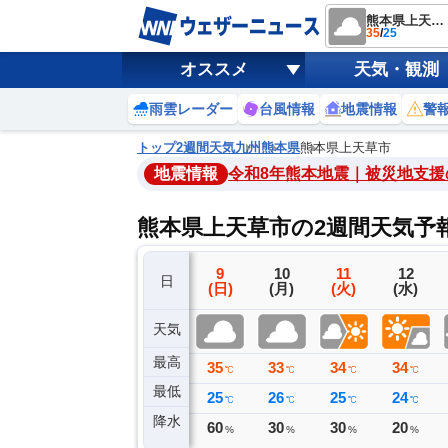
熊本県上天草市
35
/
25
オススメ
天気・観測
雨雲レーダー
台風情報
地震情報
警
トップ
2週間天気
九州
熊本県
熊本県上天草市
地震情報
令和8年熊本地震｜被災地支援
熊本県上天草市の2週間天気予
6
7
8
9
10
11
12
日
(木)
(金)
(土)
(日)
(月)
(火)
(水)
天気
最高
37
37
35
35
33
34
34
℃
℃
℃
℃
℃
℃
℃
最低
27
26
25
25
26
25
24
℃
℃
℃
℃
℃
℃
℃
降水
0
9
0
60
30
30
20
ミリ
ミリ
ミリ
%
%
%
%