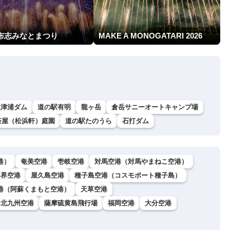
志布志みなとまつり
MAKE A MONOGATARI 2026
上津浦ダム
道の駅有明
龍ヶ岳
倉岳サニーオートキャンプ場
茶屋（松浜軒）庭園
道の駅たのうら
石打ダム
港）
奄美空港
壱岐空港
対馬空港（対馬やまねこ空港）
喜界空港
屋久島空港
種子島空港（コスモポート種子島）
港（阿蘇くまもと空港）
天草空港
北九州空港
薩摩硫黄島飛行場
福岡空港
大分空港