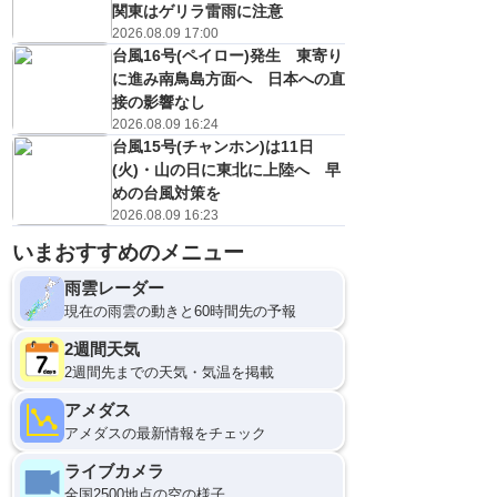
関東はゲリラ雷雨に注意
2026.08.09 17:00
台風16号(ペイロー)発生 東寄り
に進み南鳥島方面へ 日本への直
接の影響なし
2026.08.09 16:24
台風15号(チャンホン)は11日
(火)・山の日に東北に上陸へ 早
めの台風対策を
2026.08.09 16:23
いまおすすめのメニュー
雨雲レーダー
現在の雨雲の動きと60時間先の予報
2週間天気
2週間先までの天気・気温を掲載
アメダス
アメダスの最新情報をチェック
ライブカメラ
全国2500地点の空の様子