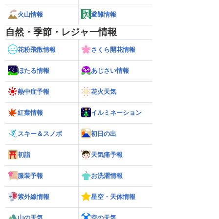
火山情報
避難情報
自然・季節・レジャー情報
花粉飛散情報
さくら開花情報
ほたる情報
あじさい情報
熱中症予報
花火天気
紅葉情報
イルミネーション
スキー＆スノボ
初日の出
初詣
天気痛予報
服装予報
お洗濯情報
紫外線情報
星空・天体情報
2026】台風16号発生
【ゲリラ雷雨情報】東北〜中国地方の広
【台風15号 202
山の天気
空の天気