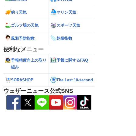
生予想 今後の進路と日
い範囲で急な雷雨に警戒
陸のおそれ 最新の
 12時更新)
（9日6時更新）
釣り天気
マリン天気
ゴルフ場の天気
スポーツ天気
風邪予防指数
乾燥指数
便利なメニュー
予報精度向上の取り
予報に関するFAQ
組み
SORASHOP
The Last 10-second
ウェザーニュース公式SNS