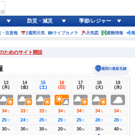
防災・減災
季節/レジャー
報・注意報
2週間天気
ライブカメラ
天気図
避難情報
のためのサイト開設
報
週間の最新見解
13
14
15
16
17
18
19
(木)
(金)
(土)
(日)
(月)
(火)
(水)
34
33
33
34
34
34
34
3
℃
℃
℃
℃
℃
℃
℃
25
24
25
25
25
26
26
2
℃
℃
℃
℃
℃
℃
℃
30
30
30
20
30
30
40
4
%
%
%
%
%
%
%