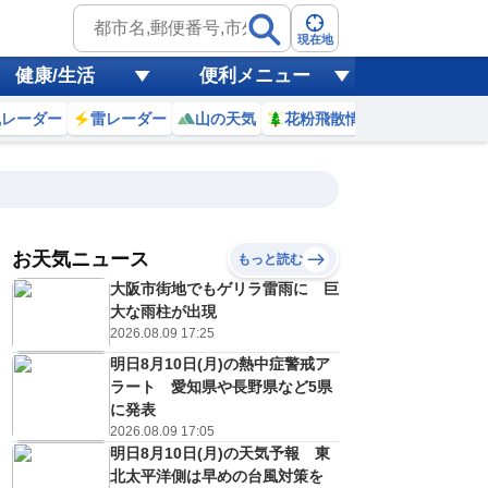
現在地
健康/生活
便利メニュー
風レーダー
雷レーダー
山の天気
花粉飛散情報
世界天気
お天気ニュース
もっと読む
20
21
22
23
大阪市街地でもゲリラ雷雨に 巨
(木)
(金)
(土)
(日)
予報の
大な雨柱が出現
E
C
E
E
信頼度
高
2026.08.09 17:25
A
明日8月10日(月)の熱中症警戒ア
B
C
ラート 愛知県や長野県など5県
4
34
35
34
D
℃
℃
℃
℃
に発表
E
2026.08.09 17:05
6
26
26
26
低
℃
℃
℃
℃
？
明日8月10日(月)の天気予報 東
0
20
40
40
%
%
%
%
北太平洋側は早めの台風対策を