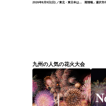
2026年8月9日(日) ／東北・東日本は急
雨情報」湯沢市付
な雷雨に注意〈ウェザーニュースLiVEイ
な雨
ブニング・戸北美月／芳野達郎〉
九州の人気の花火大会