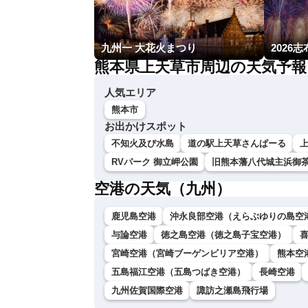
九州一 大花火まつり
2026
熊本県上天草市周辺の天気予報
人気エリア
熊本市
お出かけスポット
不知火及び水島
道の駅上天草さんぱーる
RVパーク 御立岬公園
旧熊本藩八代城主浜御
空港の天気（九州）
鹿児島空港
沖永良部空港（えらぶゆりの島空
与論空港
徳之島空港（徳之島子宝空港）
宮崎空港（宮崎ブーゲンビリア空港）
熊本空
五島福江空港（五島つばき空港）
長崎空港
九州佐賀国際空港
諏訪之瀬島飛行場