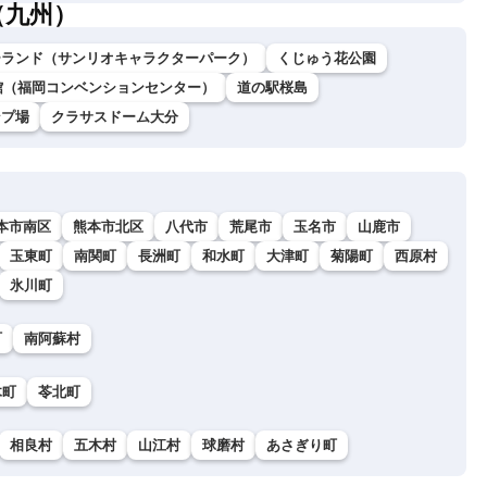
（九州）
ーランド（サンリオキャラクターパーク）
くじゅう花公園
館（福岡コンベンションセンター）
道の駅桜島
ンプ場
クラサスドーム大分
本市南区
熊本市北区
八代市
荒尾市
玉名市
山鹿市
玉東町
南関町
長洲町
和水町
大津町
菊陽町
西原村
氷川町
町
南阿蘇村
木町
苓北町
相良村
五木村
山江村
球磨村
あさぎり町