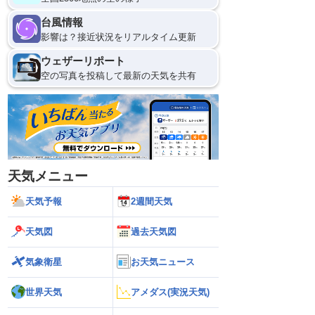
台風情報
影響は？接近状況をリアルタイム更新
ウェザーリポート
空の写真を投稿して最新の天気を共有
天気メニュー
天気予報
2週間天気
天気図
過去天気図
気象衛星
お天気ニュース
世界天気
アメダス(実況天気)