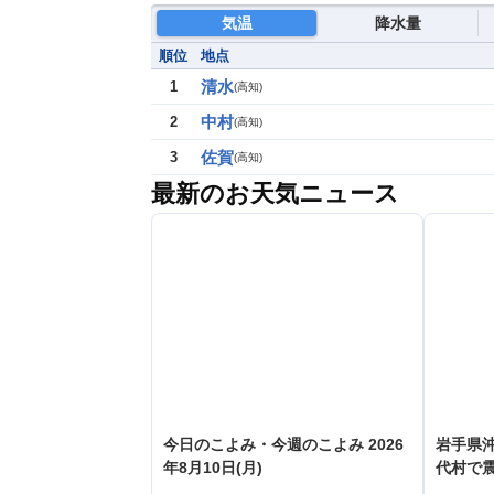
気温
降水量
順位
地点
清水
1
(
高知
)
中村
2
(
高知
)
佐賀
3
(
高知
)
最新のお天気ニュース
今日のこよみ・今週のこよみ 2026
岩手県沖
年8月10日(月)
代村で