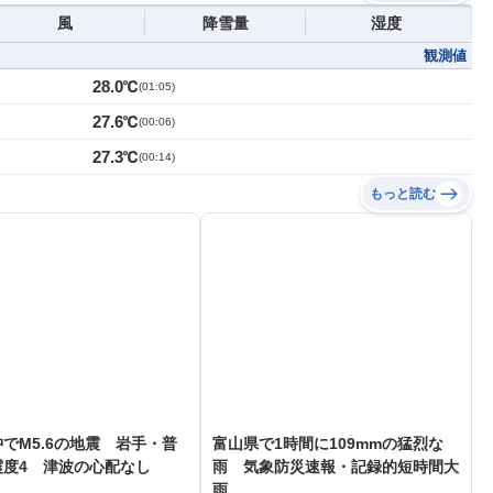
風
降雪量
湿度
観測値
28.0℃
(
01:05
)
27.6℃
(
00:06
)
27.3℃
(
00:14
)
もっと読む
でM5.6の地震 岩手・普
富山県で1時間に109mmの猛烈な
震度4 津波の心配なし
雨 気象防災速報・記録的短時間大
雨