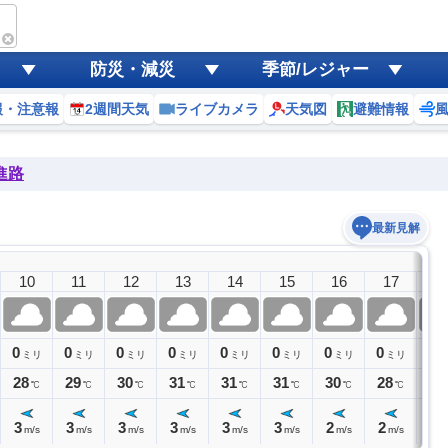
防災・減災
季節/レジャー
報・注意報
2週間天気
ライブカメラ
天気図
避難情報
進路
最新見解
10
11
12
13
14
15
16
17
1
0
0
0
0
0
0
0
0
0
ミリ
ミリ
ミリ
ミリ
ミリ
ミリ
ミリ
ミリ
ミ
28
29
30
31
31
31
30
28
27
℃
℃
℃
℃
℃
℃
℃
℃
3
3
3
3
3
3
2
2
1
m/s
m/s
m/s
m/s
m/s
m/s
m/s
m/s
m