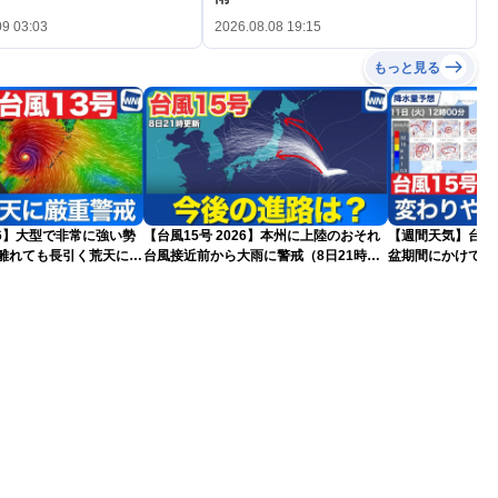
09 03:03
2026.08.08 19:15
もっと見る
026】大型で非常に強い勢
【台風15号 2026】本州に上陸のおそれ
【週間天気】台風1
台風接近前から大雨に警戒（8日21時更
盆期間にかけて全
更新)
新）
気が続く見込み