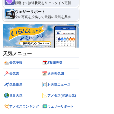
影響は？接近状況をリアルタイム更新
ウェザーリポート
空の写真を投稿して最新の天気を共有
天気メニュー
天気予報
2週間天気
天気図
過去天気図
気象衛星
お天気ニュース
世界天気
アメダス(実況天気)
アメダスランキング
ウェザーリポート