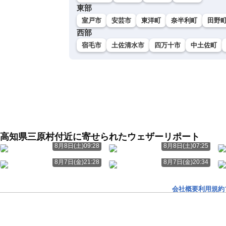
東部
室戸市
安芸市
東洋町
奈半利町
田野
西部
宿毛市
土佐清水市
四万十市
中土佐町
高知県三原村付近に寄せられたウェザーリポート
8月8日(土)09:28
8月8日(土)07:25
8月7日(金)21:28
8月7日(金)20:34
会社概要
利用規約