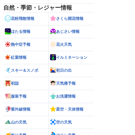
自然・季節・レジャー情報
花粉飛散情報
さくら開花情報
ほたる情報
あじさい情報
熱中症予報
花火天気
紅葉情報
イルミネーション
スキー＆スノボ
初日の出
初詣
天気痛予報
服装予報
お洗濯情報
紫外線情報
星空・天体情報
山の天気
空の天気