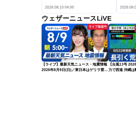
2026.08.10 04:00
2026.08.
ウェザーニュースLiVE
ライブ放送中
【ライブ】最新天気ニュース・地震情報
【台風13号 2
2026年8月9日(日)／東日本はゲリラ雷雨
力で西進 沖縄は離れても長引く荒天に厳
に注意 沖縄は引き続き暴風雨に警戒
重警戒(8日22時
〈ウェザーニュースLiVEモーニング・魚
住茉由／山口剛央〉