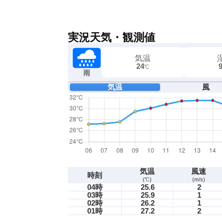
実況天気・観測値
気温
24
℃
雨
気温
風
気温
風速
時刻
(℃)
(m/s)
04時
25.6
2
03時
25.9
1
02時
26.2
1
01時
27.2
2