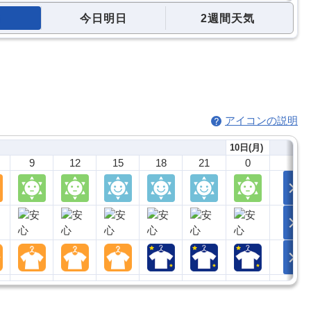
今日明日
2週間天気
アイコンの説明
10日(月)
9
12
15
18
21
0