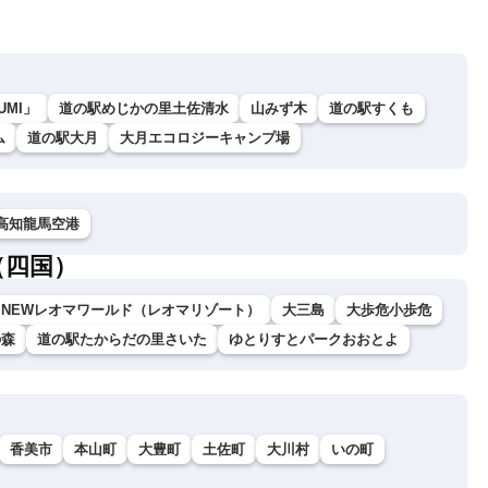
UMI」
道の駅めじかの里土佐清水
山みず木
道の駅すくも
ム
道の駅大月
大月エコロジーキャンプ場
高知龍馬空港
（四国）
NEWレオマワールド（レオマリゾート）
大三島
大歩危小歩危
の森
道の駅たからだの里さいた
ゆとりすとパークおおとよ
香美市
本山町
大豊町
土佐町
大川村
いの町