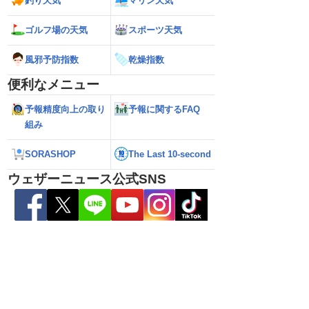
釣り天気
マリン天気
ゴルフ場の天気
スポーツ天気
風邪予防指数
乾燥指数
便利なメニュー
予報精度向上の取り
予報に関するFAQ
組み
5号の動向に注目 お
【ゲリラ雷雨警戒】あす9日(日)も東北や
【台風15号】進路
SORASHOP
The Last 10-second
国的に変わりやすい天
東日本で激しい雷雨のおそれ 午前中から
陸の可能性と西日
雨雲急発達の危険も
性
ウェザーニュース公式SNS