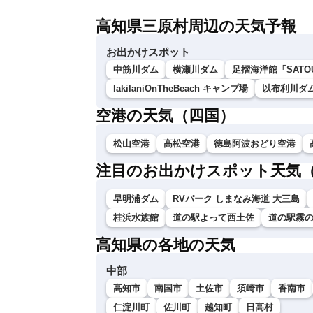
高知県三原村周辺の天気予報
お出かけスポット
中筋川ダム
横瀬川ダム
足摺海洋館「SATO
lakilaniOnTheBeach キャンプ場
以布利川ダ
空港の天気（四国）
松山空港
高松空港
徳島阿波おどり空港
注目のお出かけスポット天気
早明浦ダム
RVパーク しまなみ海道 大三島
桂浜水族館
道の駅よって西土佐
道の駅霧
高知県の各地の天気
中部
高知市
南国市
土佐市
須崎市
香南市
仁淀川町
佐川町
越知町
日高村