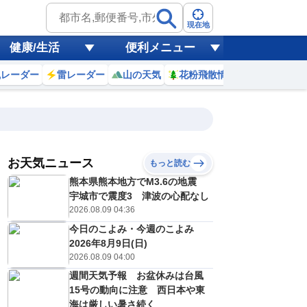
現在地
健康/生活
便利メニュー
風レーダー
雷レーダー
山の天気
花粉飛散情報
世界天気
お天気ニュース
もっと読む
10日(月)
熊本県熊本地方でM3.6の地震
8
19
20
21
22
23
0
1
2
宇城市で震度3 津波の心配なし
2026.08.09 04:36
今日のこよみ・今週のこよみ
0
0
0
0
0
0
0
0
2026年8月9日(日)
リ
ミリ
ミリ
ミリ
ミリ
ミリ
ミリ
ミリ
ミリ
2026.08.09 04:00
26
26
25
25
25
25
25
24
℃
℃
℃
℃
℃
℃
℃
℃
℃
週間天気予報 お盆休みは台風
15号の動向に注意 西日本や東
1
1
1
1
1
1
1
1
/s
m/s
m/s
m/s
m/s
m/s
m/s
m/s
m/s
海は厳しい暑さ続く