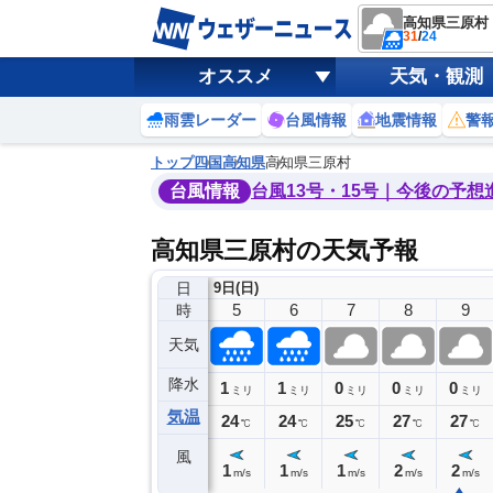
高知県三原村
31
/
24
オススメ
天気・観測
雨雲レーダー
台風情報
地震情報
警
トップ
四国
高知県
高知県三原村
台風情報
台風13号・15号｜今後の予想
高知県三原村の天気予報
日
9日(日)
1
2
3
4
5
6
7
8
9
時
天気
降水
0
1
1
1
1
0
0
0
ミリ
ミリ
ミリ
ミリ
ミリ
ミリ
ミリ
ミリ
ミリ
気温
26
25
24
24
24
24
25
27
27
℃
℃
℃
℃
℃
℃
℃
℃
℃
風
1
1
1
1
1
1
1
2
2
m/s
m/s
m/s
m/s
m/s
m/s
m/s
m/s
m/s