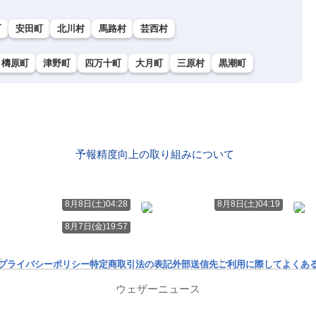
町
安田町
北川村
馬路村
芸西村
檮原町
津野町
四万十町
大月町
三原村
黒潮町
予報精度向上の取り組みについて
8月8日(土)04:28
8月8日(土)04:19
8月7日(金)19:57
プライバシーポリシー
特定商取引法の表記
外部送信先
ご利用に際して
よくあ
ウェザーニュース