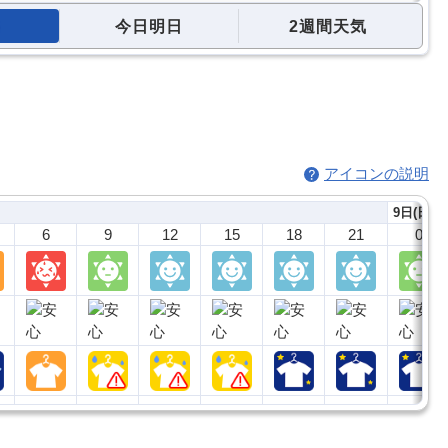
今日明日
2週間天気
アイコンの説明
9日(日)
6
9
12
15
18
21
0