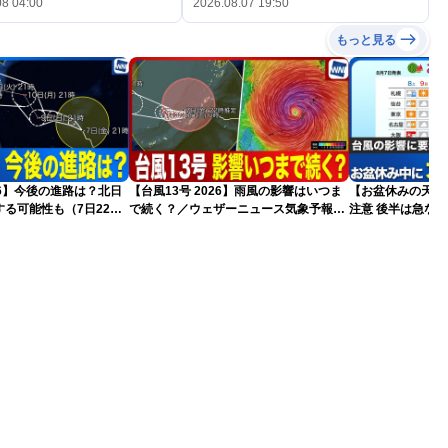
08 04:00
2026.08.07 19:50
もっと見る
026】今後の進路は？北日
【台風13号 2026】雨風の影響はいつま
【お盆休みの天気2
る可能性も（7日22時
で続く？／ウェザーニュース気象予報士
注意 後半は急な
解説（7日22時情報）