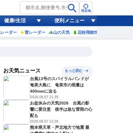
現在地
健康/生活
便利メニュー
風レーダー
雷レーダー
山の天気
花粉飛散情報
世界天気
お天気ニュース
もっと読む
9日(日)
台風13号のスパイラルバンドが
6
17
18
19
20
21
22
23
0
奄美大島に 奄美市の雨量は
400mmに迫る
2026.08.07 21:35
お盆休みの天気2026 台風の影
0
0
0
0
0
0
0
0
リ
ミリ
ミリ
ミリ
ミリ
ミリ
ミリ
ミリ
ミリ
響に要注意 後半は急な雷雨の心
29
27
26
26
25
25
25
24
℃
℃
℃
℃
℃
℃
℃
℃
℃
配も
2026.08.07 12:26
1
0
0
0
0
0
0
0
熊本県天草・芦北地方で地震 最
/s
m/s
m/s
m/s
m/s
m/s
m/s
m/s
m/s