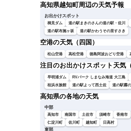
高知県越知町周辺の天気予報
お出かけスポット
桐見ダム
道の駅まきのさんの道の駅・佐川
道の駅布施ヶ坂
道の駅かわうその里すさき
空港の天気（四国）
松山空港
高松空港
徳島阿波おどり空港
注目のお出かけスポット天気
早明浦ダム
RVパーク しまなみ海道 大三島
桂浜水族館
道の駅よって西土佐
道の駅霧
高知県の各地の天気
中部
高知市
南国市
土佐市
須崎市
香南市
仁淀川町
佐川町
越知町
日高村
東部