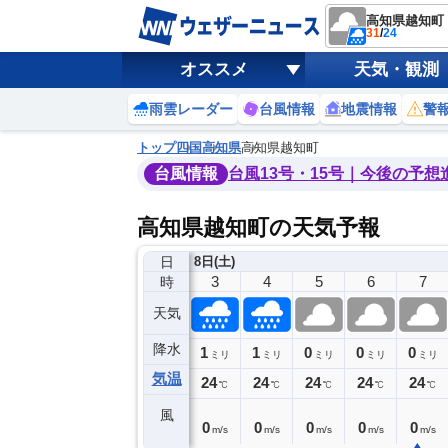
高知県越知町
31
/
24
オススメ
天気・観測
雨雲レーダー
台風情報
地震情報
警
トップ
四国
高知県
高知県越知町
台風情報
台風13号・15号｜今後の予想
高知県越知町の天気予報
日
日(金)
8日(土)
23
0
1
2
3
4
5
6
7
時
天気
降水
0
0
1
1
1
0
0
0
ミリ
ミリ
ミリ
ミリ
ミリ
ミリ
ミリ
ミリ
ミリ
気温
26
25
25
25
24
24
24
24
24
℃
℃
℃
℃
℃
℃
℃
℃
℃
風
1
0
0
0
0
0
0
0
0
m/s
m/s
m/s
m/s
m/s
m/s
m/s
m/s
m/s