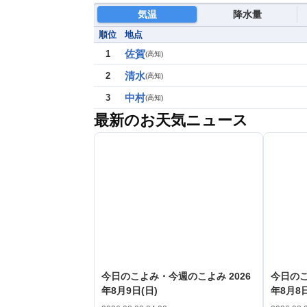
気温
降水量
順位
地点
佐賀
1
(
高知
)
清水
2
(
高知
)
中村
3
(
高知
)
最新のお天気ニュース
今日のこよみ・今週のこよみ 2026
今日のこ
年8月9日(日)
年8月8日