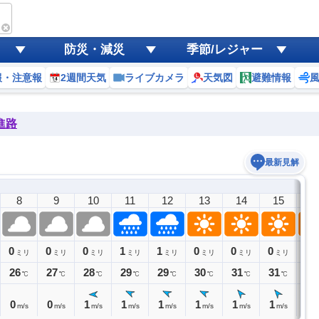
防災・減災
季節/レジャー
報・注意報
2週間天気
ライブカメラ
天気図
避難情報
進路
最新見解
8
9
10
11
12
13
14
15
1
0
0
0
1
1
0
0
0
0
ミリ
ミリ
ミリ
ミリ
ミリ
ミリ
ミリ
ミリ
ミ
26
27
28
29
29
30
31
31
30
℃
℃
℃
℃
℃
℃
℃
℃
0
0
1
1
1
1
1
1
1
m/s
m/s
m/s
m/s
m/s
m/s
m/s
m/s
m