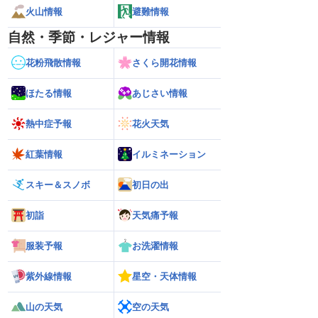
火山情報
避難情報
自然・季節・レジャー情報
花粉飛散情報
さくら開花情報
ほたる情報
あじさい情報
熱中症予報
花火天気
紅葉情報
イルミネーション
スキー＆スノボ
初日の出
初詣
天気痛予報
服装予報
お洗濯情報
紫外線情報
星空・天体情報
山の天気
空の天気