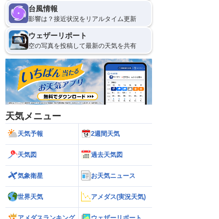
台風情報
影響は？接近状況をリアルタイム更新
ウェザーリポート
空の写真を投稿して最新の天気を共有
天気メニュー
天気予報
2週間天気
天気図
過去天気図
気象衛星
お天気ニュース
世界天気
アメダス(実況天気)
アメダスランキング
ウェザーリポート