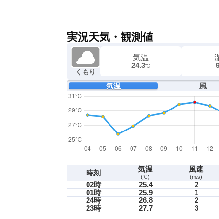
実況天気・観測値
気温
24.3
℃
くもり
気温
風
気温
風速
時刻
(℃)
(m/s)
02時
25.4
2
01時
25.9
1
24時
26.8
2
23時
27.7
3