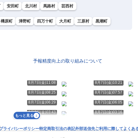
町
安田町
北川村
馬路村
芸西村
檮原町
津野町
四万十町
大月町
三原村
黒潮町
予報精度向上の取り組みについて
8月7日(金)11:08
8月7日(金)10:21
8月7日(金)08:25
8月7日(金)07:57
8月7日(金)06:29
8月7日(金)06:05
8月7日(金)03:43
8月7日(金)03:16
もっと見る
プライバシーポリシー
特定商取引法の表記
外部送信先
ご利用に際して
よくあ