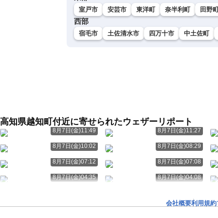
室戸市
安芸市
東洋町
奈半利町
田野
西部
宿毛市
土佐清水市
四万十市
中土佐町
高知県越知町付近に寄せられたウェザーリポート
8月7日(金)11:49
8月7日(金)11:27
8月7日(金)10:02
8月7日(金)08:29
8月7日(金)07:12
8月7日(金)07:08
8月7日(金)04:35
8月7日(金)04:08
会社概要
利用規約