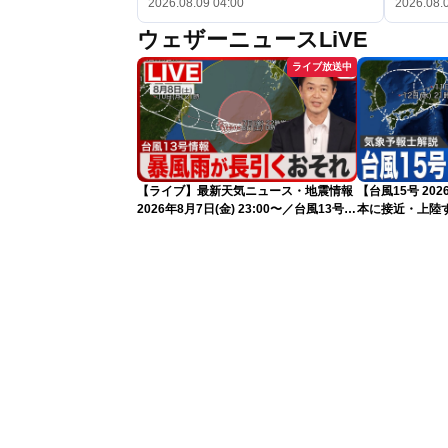
2026.08.09 04:00
2026.08.
ウェザーニュースLiVE
ライブ放送中
【ライブ】最新天気ニュース・地震情報
【台風15号 2
2026年8月7日(金) 23:00〜／台風13号の
本に接近・上陸す
影響長引く 〈ウェザーニュースLiVE・
情報）
川畑玲〉