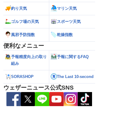
釣り天気
マリン天気
ゴルフ場の天気
スポーツ天気
風邪予防指数
乾燥指数
便利なメニュー
予報精度向上の取り
予報に関するFAQ
026】台風の影響に要
【ゲリラ雷雨】長野県で1時間に約
【台風13号 202
組み
雷雨の心配も
100mmの猛烈な雨／気象防災速報・記
強い」勢力に再発
録的短時間大雨
（7日18時最新情報
SORASHOP
The Last 10-second
ウェザーニュース公式SNS