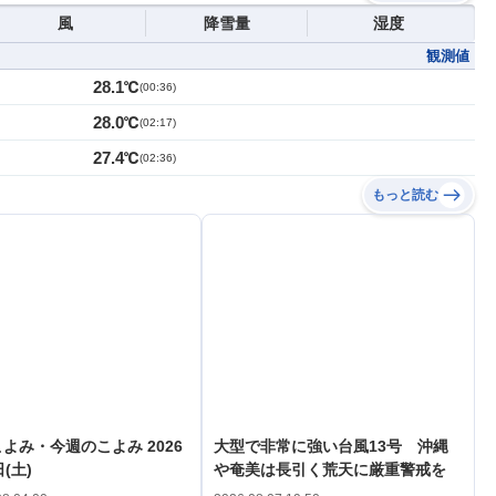
風
降雪量
湿度
観測値
28.1℃
(
00:36
)
28.0℃
(
02:17
)
27.4℃
(
02:36
)
もっと読む
よみ・今週のこよみ 2026
大型で非常に強い台風13号 沖縄
(土)
や奄美は長引く荒天に厳重警戒を