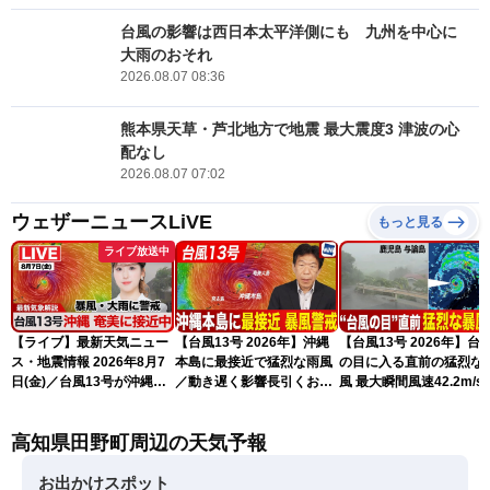
台風の影響は西日本太平洋側にも 九州を中心に
大雨のおそれ
2026.08.07 08:36
熊本県天草・芦北地方で地震 最大震度3 津波の心
配なし
2026.08.07 07:02
ウェザーニュースLiVE
もっと見る
ライブ放送中
【ライブ】最新天気ニュー
【台風13号 2026年】沖縄
【台風13号 2026年】台
ス・地震情報 2026年8月7
本島に最接近で猛烈な雨風
の目に入る直前の猛烈な
日(金)／台風13号が沖縄・
／動き遅く影響長引くおそ
風 最大瞬間風速42.2m/s
奄美に最接近へ 令和8年
れ（7日13時更新）
測 吹き返しも猛烈な暴
熊本地震情報〈ウェザーニ
になるおそれ（7日11時
高知県田野町周辺の天気予報
ュースLiVEアフタヌーン・
新）
小林李衣奈／内藤邦裕〉
お出かけスポット