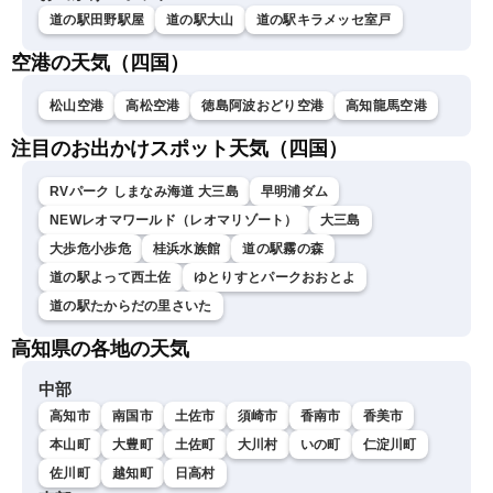
道の駅田野駅屋
道の駅大山
道の駅キラメッセ室戸
空港の天気（四国）
松山空港
高松空港
徳島阿波おどり空港
高知龍馬空港
注目のお出かけスポット天気（四国）
RVパーク しまなみ海道 大三島
早明浦ダム
NEWレオマワールド（レオマリゾート）
大三島
大歩危小歩危
桂浜水族館
道の駅霧の森
道の駅よって西土佐
ゆとりすとパークおおとよ
道の駅たからだの里さいた
高知県の各地の天気
中部
高知市
南国市
土佐市
須崎市
香南市
香美市
本山町
大豊町
土佐町
大川村
いの町
仁淀川町
佐川町
越知町
日高村