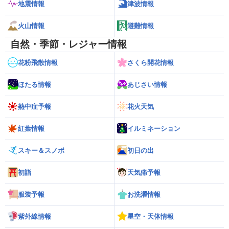
地震情報
津波情報
火山情報
避難情報
自然・季節・レジャー情報
花粉飛散情報
さくら開花情報
ほたる情報
あじさい情報
熱中症予報
花火天気
紅葉情報
イルミネーション
スキー＆スノボ
初日の出
初詣
天気痛予報
服装予報
お洗濯情報
紫外線情報
星空・天体情報