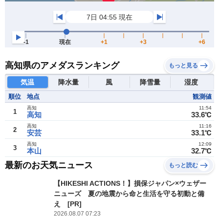
高知県のアメダスランキング
もっと見る
気温
降水量
風
降雪量
湿度
順位
地点
観測値
高知
11:54
1
高知
33.6℃
高知
11:16
2
安芸
33.1℃
高知
12:09
3
本山
32.7℃
最新のお天気ニュース
もっと読む
【HIKESHI ACTIONS！】損保ジャパン×ウェザー
ニューズ 夏の地震から命と生活を守る初動と備
え [PR]
2026.08.07 07:23