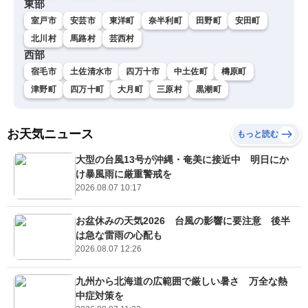
東部
室戸市
安芸市
東洋町
奈半利町
田野町
安田町
北川村
馬路村
芸西村
西部
宿毛市
土佐清水市
四万十市
中土佐町
檮原町
津野町
四万十町
大月町
三原村
黒潮町
お天気ニュース
もっと読む
大型の台風13号が沖縄・奄美に接近中 明日にか
け暴風雨に厳重警戒を
2026.08.07 10:17
お盆休みの天気2026 台風の影響に要注意 後半
は急な雷雨の心配も
2026.08.07 12:26
九州から北海道の広範囲で厳しい暑さ 万全な熱
中症対策を