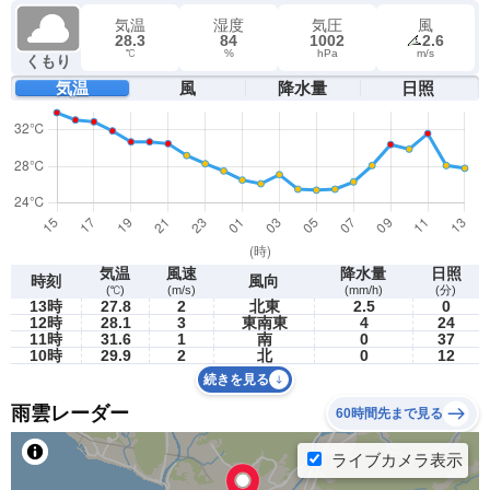
気温
湿度
気圧
風
28.3
84
1002
2.6
℃
%
hPa
m/s
くもり
気温
風
降水量
日照
気温
風速
降水量
日照
時刻
風向
(℃)
(m/s)
(mm/h)
(分)
13時
27.8
2
北東
2.5
0
12時
28.1
3
東南東
4
24
11時
31.6
1
南
0
37
10時
29.9
2
北
0
12
続きを見る
雨雲レーダー
60時間先まで見る