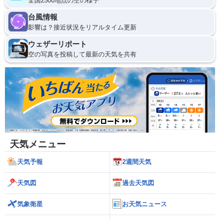
全国2500地点の空の様子
台風情報
影響は？接近状況をリアルタイム更新
ウェザーリポート
空の写真を投稿して最新の天気を共有
天気メニュー
天気予報
2週間天気
天気図
過去天気図
気象衛星
お天気ニュース