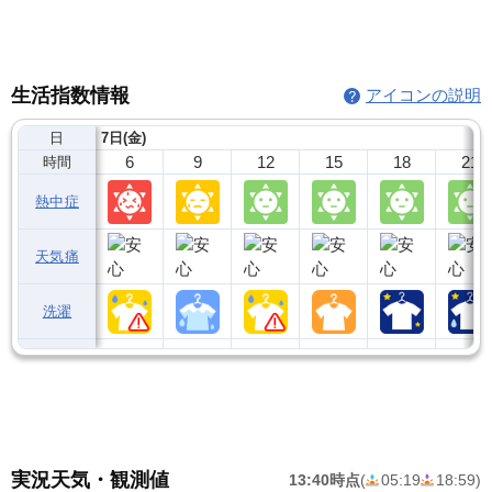
生活指数情報
アイコンの説明
日
7日(金)
6
9
12
15
18
21
時間
熱中症
天気痛
洗濯
実況天気・観測値
13:40時点
(
05:19
18:59
)