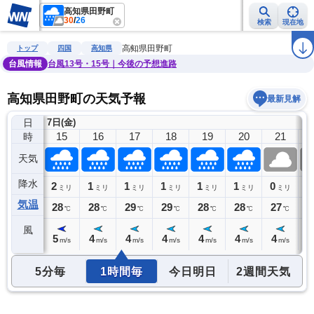
高知県田野町
30
/
26
検索
現在地
雨雲レーダー
台風情報
地震情報
警報・注意報
2週間天気
ラ
高知県田野町
トップ
四国
高知県
台風情報
台風13号・15号｜今後の予想進路
高知県田野町の天気予報
最新見解
日
7日(金)
14
15
16
17
18
19
20
21
時
天気
降水
1
2
1
1
1
1
1
0
0
ミリ
ミリ
ミリ
ミリ
ミリ
ミリ
ミリ
ミリ
気温
29
28
28
29
29
28
28
27
2
℃
℃
℃
℃
℃
℃
℃
℃
風
5
5
4
4
4
4
4
4
4
m/s
m/s
m/s
m/s
m/s
m/s
m/s
m/s
5分毎
1時間毎
今日明日
2週間天気