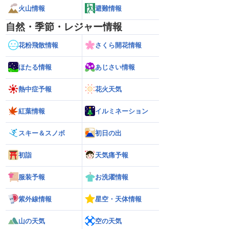
火山情報
避難情報
自然・季節・レジャー情報
花粉飛散情報
さくら開花情報
ほたる情報
あじさい情報
熱中症予報
花火天気
紅葉情報
イルミネーション
スキー＆スノボ
初日の出
初詣
天気痛予報
服装予報
お洗濯情報
紫外線情報
星空・天体情報
山の天気
空の天気