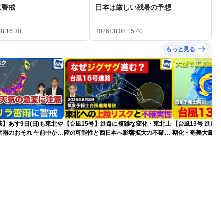
に警戒
日本は厳しい残暑の予想
08 16:30
2026.08.08 15:40
もっと見る
】あす9日(日)も東北や
【台風15号】進路に複雑な変化・東北上
【台風13号 進路
雷雨のおそれ 午前中から
陸の可能性と西日本へ影響拡大の不確実
期化・奄美大島で
険も
性
波に要警戒（2026.0