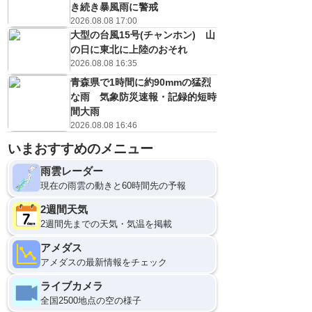
き続き暴風雨に警戒
2026.08.08 17:00
大型の台風15号(チャンホン) 山
の日に東北に上陸のおそれ
2026.08.08 16:35
青森県で1時間に約90mmの猛烈
な雨 気象防災速報・記録的短時
間大雨
2026.08.08 16:46
いまおすすめのメニュー
10日(月)
0
雨雲レーダー
現在の雨雲の動きと60時間先の予報
2週間天気
2週間先までの天気・気温を掲載
アメダス
アメダスの最新情報をチェック
ライブカメラ
全国2500地点の空の様子