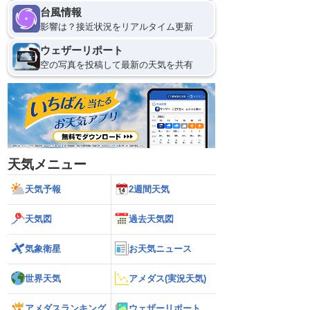
台風情報
影響は？接近状況をリアルタイム更新
ウェザーリポート
空の写真を投稿して最新の天気を共有
天気メニュー
天気予報
2週間天気
天気図
過去天気図
気象衛星
お天気ニュース
世界天気
アメダス(実況天気)
アメダスランキング
ウェザーリポート