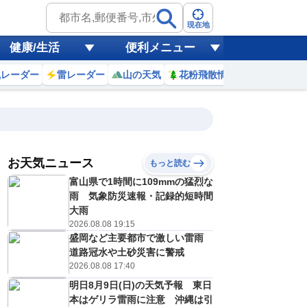
現在地
健康/生活
便利メニュー
風レーダー
雷レーダー
山の天気
花粉飛散情報
世界天気
お天気ニュース
もっと読む
富山県で1時間に109mmの猛烈な
2
13
14
15
16
17
18
19
20
雨 気象防災速報・記録的短時間
大雨
2026.08.08 19:15
盛岡など主要都市で激しい雷雨
0
0
0
0
0
0
0
0
ミリ
ミリ
ミリ
ミリ
ミリ
ミリ
ミリ
ミリ
ミリ
道路冠水や土砂災害に警戒
32
33
32
31
30
29
28
27
℃
℃
℃
℃
℃
℃
℃
℃
℃
2026.08.08 17:40
明日8月9日(日)の天気予報 東日
3
3
2
2
2
2
1
1
/s
m/s
m/s
m/s
m/s
m/s
m/s
m/s
m/s
本はゲリラ雷雨に注意 沖縄は引