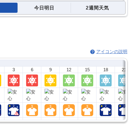
今日明日
2週間天気
アイコンの説明
3
6
9
12
15
18
21