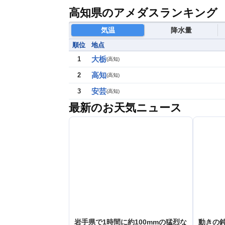
高知県のアメダスランキング
気温
降水量
順位
地点
大栃
1
(
高知
)
高知
2
(
高知
)
安芸
3
(
高知
)
最新のお天気ニュース
岩手県で1時間に約100mmの猛烈な
動きの鈍