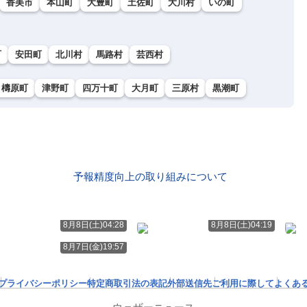
香美市
本山町
大豊町
土佐町
大川村
いの町
町
安田町
北川村
馬路村
芸西村
檮原町
津野町
四万十町
大月町
三原村
黒潮町
予報精度向上の取り組みについて
8月8日(土)04:28
8月8日(土)04:19
8月7日(金)19:57
プライバシーポリシー
特定商取引法の表記
外部送信先
ご利用に際して
よくあ