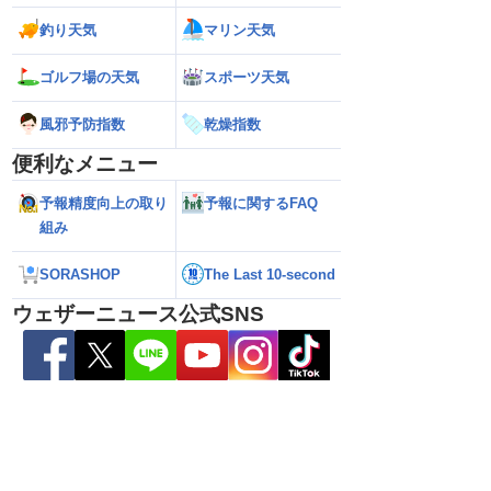
釣り天気
マリン天気
ゴルフ場の天気
スポーツ天気
風邪予防指数
乾燥指数
便利なメニュー
予報精度向上の取り
予報に関するFAQ
組み
SORASHOP
The Last 10-second
解説】通過後も影響長
【猛烈な雨と激しい雷雨】新潟は線状降
【お盆と台風15号
総雨量400mm超・高
水帯が発生のおそれも＜気象防災速報・
それ 接近後はゲリ
ウェザーニュース公式SNS
8.08 16:00）
記録的短時間大雨＞