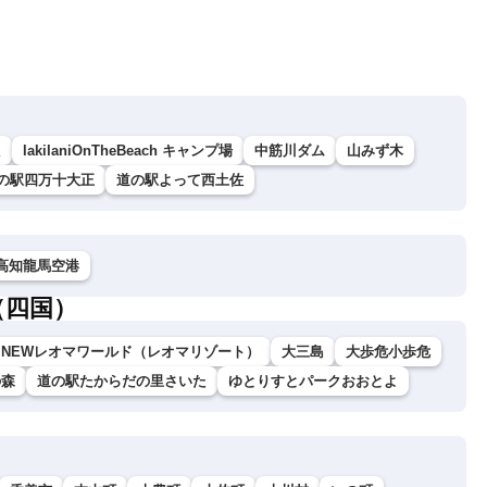
た
lakilaniOnTheBeach キャンプ場
中筋川ダム
山みず木
の駅四万十大正
道の駅よって西土佐
高知龍馬空港
（四国）
NEWレオマワールド（レオマリゾート）
大三島
大歩危小歩危
の森
道の駅たからだの里さいた
ゆとりすとパークおおとよ