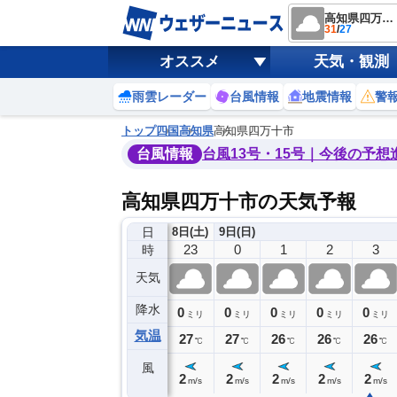
高知県四万十市
31
/
27
オススメ
天気・観測
雨雲レーダー
台風情報
地震情報
警
トップ
四国
高知県
高知県四万十市
台風情報
台風13号・15号｜今後の予想
高知県四万十市の天気予報
日
8日(土)
9日(日)
19
20
21
22
23
0
1
2
3
時
天気
降水
0
0
0
0
0
0
0
0
ミリ
ミリ
ミリ
ミリ
ミリ
ミリ
ミリ
ミリ
ミリ
気温
28
28
28
27
27
27
26
26
26
℃
℃
℃
℃
℃
℃
℃
℃
℃
風
2
2
2
2
2
2
2
2
2
m/s
m/s
m/s
m/s
m/s
m/s
m/s
m/s
m/s