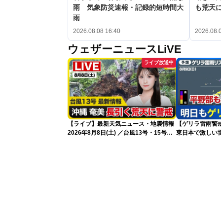
雨 気象防災速報・記録的短時間大
も荒天
雨
2026.08.08 16:40
2026.08.
ウェザーニュースLiVE
ライブ放送中
【ライブ】最新天気ニュース・地震情報
【ゲリラ雷雨警戒
2026年8月8日(土) ／台風13号・15号
東日本で激しい
ゲリラ雷雨最新見解 令和8年熊本地震
雨雲急発達の危
情報〈ウェザーニュースLiVEムーン・戸
北美月／芳野達郎〉