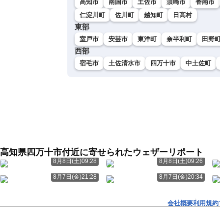
高知市
南国市
土佐市
須崎市
香南市
仁淀川町
佐川町
越知町
日高村
東部
室戸市
安芸市
東洋町
奈半利町
田野
西部
宿毛市
土佐清水市
四万十市
中土佐町
高知県四万十市付近に寄せられたウェザーリポート
8月8日(土)09:28
8月8日(土)09:26
8月7日(金)21:28
8月7日(金)20:34
会社概要
利用規約