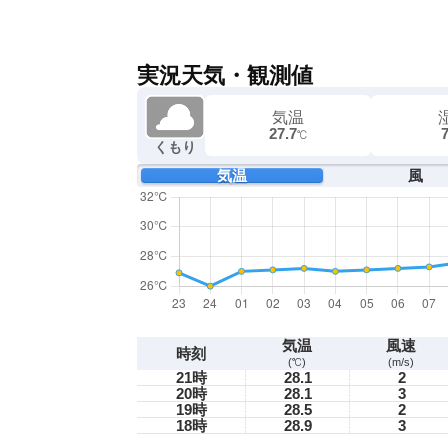
実況天気・観測値
気温
27.7
℃
くもり
気温
風
気温
風速
時刻
(℃)
(m/s)
21時
28.1
2
20時
28.1
3
19時
28.5
2
18時
28.9
3