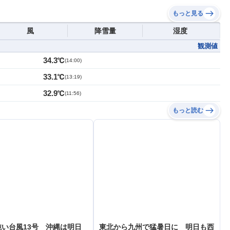
もっと見る
風
降雪量
湿度
観測値
34.3℃
(
14:00
)
33.1℃
(
13:19
)
32.9℃
(
11:56
)
もっと読む
い台風13号 沖縄は明日
東北から九州で猛暑日に 明日も西