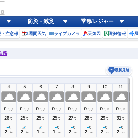
防災・減災
季節/レジャー
報・注意報
2週間天気
ライブカメラ
天気図
避難情報
進路
最新見解
4
5
6
7
8
9
10
11
1
0
0
0
0
0
0
0
0
0
ミリ
ミリ
ミリ
ミリ
ミリ
ミリ
ミリ
ミリ
26
25
25
25
27
28
29
31
32
℃
℃
℃
℃
℃
℃
℃
℃
2
2
1
1
2
2
2
2
3
m/s
m/s
m/s
m/s
m/s
m/s
m/s
m/s
m