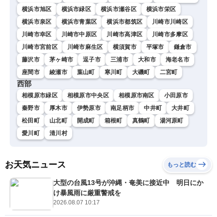
横浜市旭区
横浜市緑区
横浜市瀬谷区
横浜市栄区
横浜市泉区
横浜市青葉区
横浜市都筑区
川崎市川崎区
川崎市幸区
川崎市中原区
川崎市高津区
川崎市多摩区
川崎市宮前区
川崎市麻生区
横須賀市
平塚市
鎌倉市
藤沢市
茅ヶ崎市
逗子市
三浦市
大和市
海老名市
座間市
綾瀬市
葉山町
寒川町
大磯町
二宮町
西部
相模原市緑区
相模原市中央区
相模原市南区
小田原市
秦野市
厚木市
伊勢原市
南足柄市
中井町
大井町
松田町
山北町
開成町
箱根町
真鶴町
湯河原町
愛川町
清川村
お天気ニュース
もっと読む
大型の台風13号が沖縄・奄美に接近中 明日にか
け暴風雨に厳重警戒を
2026.08.07 10:17