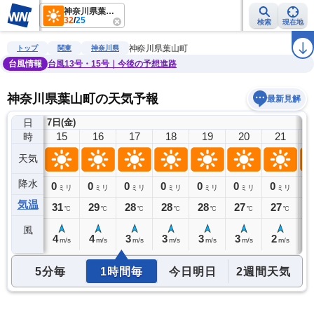
神奈川県葉山町
32
/
25
検索
現在地
雨雲レーダー
台風情報
地震情報
警報・注意報
2週間天気
ラ
神奈川県葉山町
トップ
関東
神奈川県
台風情報
台風13号・15号｜今後の予想進路
神奈川県葉山町の天気予報
最新見解
日
7日(金)
14
15
16
17
18
19
20
21
時
天気
降水
0
0
0
0
0
0
0
0
0
ミリ
ミリ
ミリ
ミリ
ミリ
ミリ
ミリ
ミリ
気温
31
31
29
28
28
28
27
27
2
℃
℃
℃
℃
℃
℃
℃
℃
風
4
4
4
3
3
3
3
2
2
m/s
m/s
m/s
m/s
m/s
m/s
m/s
m/s
5分毎
1時間毎
今日明日
2週間天気