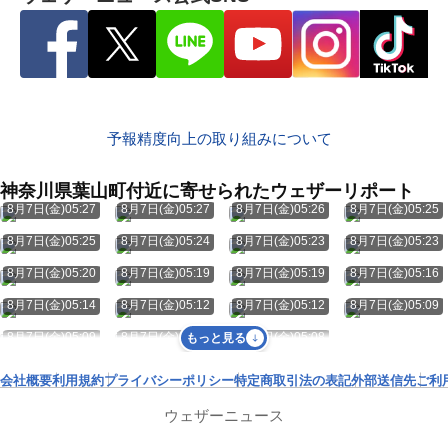
予報精度向上の取り組みについて
神奈川県葉山町付近に寄せられたウェザーリポート
8月7日(金)05:27
8月7日(金)05:27
8月7日(金)05:26
8月7日(金)05:25
8月7日(金)05:25
8月7日(金)05:24
8月7日(金)05:23
8月7日(金)05:23
8月7日(金)05:20
8月7日(金)05:19
8月7日(金)05:19
8月7日(金)05:16
8月7日(金)05:14
8月7日(金)05:12
8月7日(金)05:12
8月7日(金)05:09
8月7日(金)05:09
8月7日(金)05:08
8月7日(金)05:08
もっと見る
会社概要
利用規約
プライバシーポリシー
特定商取引法の表記
外部送信先
ご利
ウェザーニュース