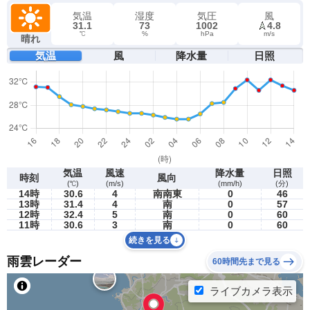
気温
湿度
気圧
風
31.1
73
1002
4.8
℃
%
hPa
m/s
晴れ
気温
風
降水量
日照
気温
風速
降水量
日照
時刻
風向
(℃)
(m/s)
(mm/h)
(分)
14時
30.6
4
南南東
0
46
13時
31.4
4
南
0
57
12時
32.4
5
南
0
60
11時
30.6
3
南
0
60
続きを見る
雨雲レーダー
60時間先まで見る