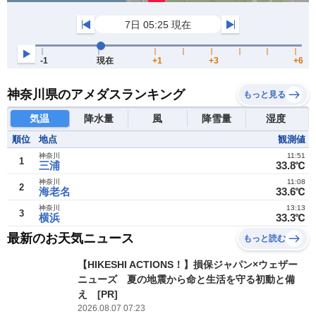
神奈川県のアメダスランキング
もっと見る
気温
降水量
風
降雪量
湿度
順位
地点
観測値
神奈川
11:51
1
三浦
33.8℃
神奈川
11:08
2
海老名
33.6℃
神奈川
13:13
3
横浜
33.3℃
最新のお天気ニュース
もっと読む
【HIKESHI ACTIONS！】損保ジャパン×ウェザー
ニューズ 夏の地震から命と生活を守る初動と備
え [PR]
2026.08.07 07:23