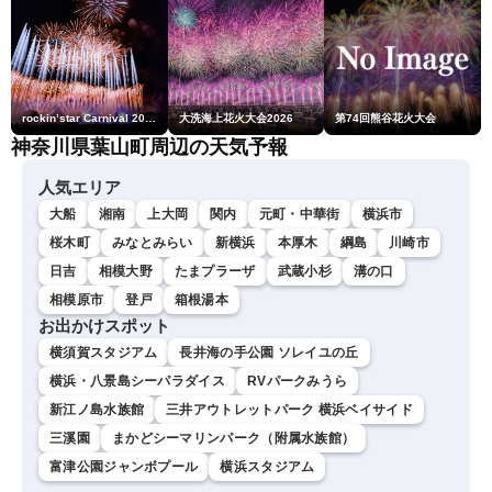
rockin’star Carnival 2026
大洗海上花火大会2026
第74回熊谷花火大会
神奈川県葉山町周辺の天気予報
人気エリア
大船
湘南
上大岡
関内
元町・中華街
横浜市
桜木町
みなとみらい
新横浜
本厚木
綱島
川崎市
日吉
相模大野
たまプラーザ
武蔵小杉
溝の口
相模原市
登戸
箱根湯本
お出かけスポット
横須賀スタジアム
長井海の手公園 ソレイユの丘
横浜・八景島シーパラダイス
RVパークみうら
新江ノ島水族館
三井アウトレットパーク 横浜ベイサイド
三溪園
まかどシーマリンパーク（附属水族館）
富津公園ジャンボプール
横浜スタジアム