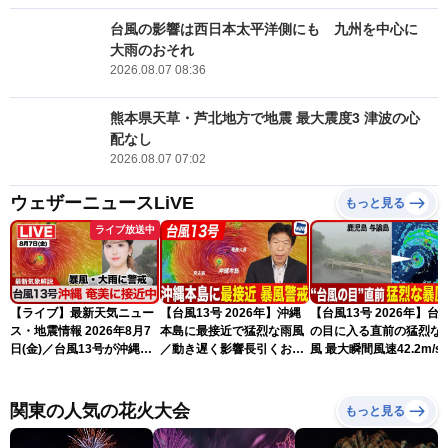
台風の影響は西日本太平洋側にも 九州を中心に
大雨のおそれ
2026.08.07 08:36
熊本県天草・芦北地方で地震 最大震度3 津波の心
配なし
2026.08.07 07:02
ウェザーニュースLiVE
もっと見る
ライブ放送中
【ライブ】最新天気ニュー
【台風13号 2026年】沖縄
【台風13号 2026年】台
ス・地震情報 2026年8月7
本島に最接近で猛烈な雨風
の目に入る直前の猛烈な
日(金)／台風13号が沖縄・
／動き遅く影響長引くおそ
風 最大瞬間風速42.2m/s
奄美に最接近へ 令和8年
れ（7日13時更新）
測 吹き返しも猛烈な暴
熊本地震情報〈ウェザーニ
になるおそれ（7日11時
ュースLiVEアフタヌーン・
新）
関東の人気の花火大会
もっと見る
小林李衣奈／内藤邦裕〉