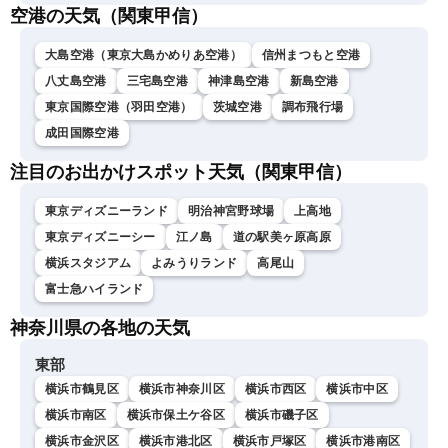
空港の天気（関東甲信）
大島空港（東京大島かめりあ空港）
信州まつもと空港
八丈島空港
三宅島空港
神津島空港
新島空港
東京国際空港（羽田空港）
茨城空港
調布飛行場
成田国際空港
注目のお出かけスポット天気（関東甲信）
東京ディズニーランド
明治神宮野球場
上高地
東京ディズニーシー
江ノ島
道の駅美ヶ原高原
横浜スタジアム
よみうりランド
高尾山
富士急ハイランド
神奈川県の各地の天気
東部
横浜市鶴見区
横浜市神奈川区
横浜市西区
横浜市中区
横浜市南区
横浜市保土ケ谷区
横浜市磯子区
横浜市金沢区
横浜市港北区
横浜市戸塚区
横浜市港南区