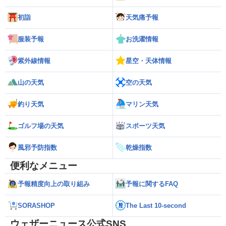
初詣
天気痛予報
服装予報
お洗濯情報
紫外線情報
星空・天体情報
山の天気
空の天気
釣り天気
マリン天気
ゴルフ場の天気
スポーツ天気
風邪予防指数
乾燥指数
便利なメニュー
予報精度向上の取り組み
予報に関するFAQ
SORASHOP
The Last 10-second
ウェザーニュース公式SNS