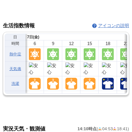
生活指数情報
アイコンの説明
日
7日(金)
6
9
12
15
18
21
時間
熱中症
天気痛
洗濯
実況天気・観測値
14:10時点
(
04:53
18:41
)