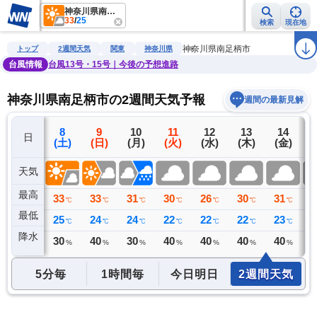
神奈川県南足柄市
33
/
25
検索
現在地
雨雲レーダー
台風情報
地震情報
警報・注意報
2週間天気
ラ
神奈川県南足柄市
トップ
2週間天気
関東
神奈川県
台風情報
台風13号・15号｜今後の予想進路
神奈川県南足柄市の2週間天気予報
週間の最新見解
7
8
9
10
11
12
13
14
日
(金)
(土)
(日)
(月)
(火)
(水)
(木)
(金)
(
天気
最高
33
33
33
31
30
26
30
31
3
℃
℃
℃
℃
℃
℃
℃
℃
最低
25
25
24
24
22
22
22
23
2
℃
℃
℃
℃
℃
℃
℃
℃
降水
0
30
40
30
40
40
40
40
4
ミリ
%
%
%
%
%
%
%
5分毎
1時間毎
今日明日
2週間天気