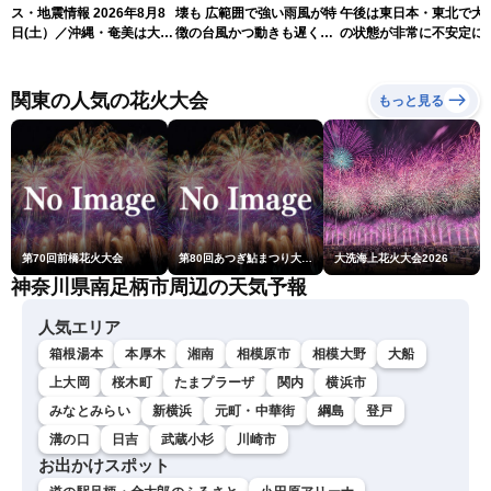
ス・地震情報 2026年8月8
壊も 広範囲で強い雨風が特
午後は東日本・東北で大
日(土）／沖縄・奄美は大荒
徴の台風かつ動きも遅く影
の状態が非常に不安定に
れの天気が続く／令和8年
響が長引くおそれ
2026.08.08
熊本地震情報〈ウェザーニ
ュースLiVEコーヒータイ
関東の人気の花火大会
もっと見る
ム・青原桃香／山口剛央〉
第70回前橋花火大会
第80回あつぎ鮎まつり大花火大会
大洗海上花火大会2026
神奈川県南足柄市周辺の天気予報
人気エリア
箱根湯本
本厚木
湘南
相模原市
相模大野
大船
上大岡
桜木町
たまプラーザ
関内
横浜市
みなとみらい
新横浜
元町・中華街
綱島
登戸
溝の口
日吉
武蔵小杉
川崎市
お出かけスポット