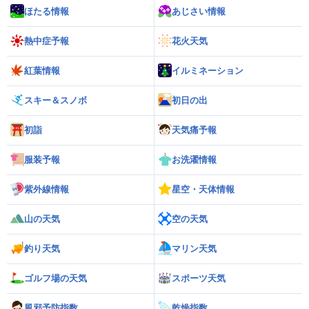
ほたる情報
あじさい情報
熱中症予報
花火天気
紅葉情報
イルミネーション
スキー＆スノボ
初日の出
初詣
天気痛予報
服装予報
お洗濯情報
紫外線情報
星空・天体情報
山の天気
空の天気
釣り天気
マリン天気
ゴルフ場の天気
スポーツ天気
風邪予防指数
乾燥指数