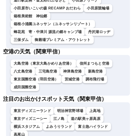
道の駅足柄・金太郎のふるさと
小田原アリーナ
小田原市いこいの森 RECAMP おだわら
小田原競輪場
箱根美術館 神仙郷
箱根小涌園ユネッサン（ユネッサンリゾート）
蜂花苑 寄・中津川 源流の郷キャンプ場
丹沢湖ロッヂ
三保ダム
御殿場プレミアム・アウトレット
空港の天気（関東甲信）
大島空港（東京大島かめりあ空港）
信州まつもと空港
八丈島空港
三宅島空港
神津島空港
新島空港
東京国際空港（羽田空港）
茨城空港
調布飛行場
成田国際空港
注目のお出かけスポット天気（関東甲信）
東京ディズニーランド
明治神宮野球場
上高地
東京ディズニーシー
江ノ島
道の駅美ヶ原高原
横浜スタジアム
よみうりランド
富士急ハイランド
高尾山