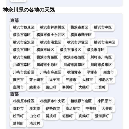
神奈川県の各地の天気
東部
横浜市鶴見区
横浜市神奈川区
横浜市西区
横浜市中区
横浜市南区
横浜市保土ケ谷区
横浜市磯子区
横浜市金沢区
横浜市港北区
横浜市戸塚区
横浜市港南区
横浜市旭区
横浜市緑区
横浜市瀬谷区
横浜市栄区
横浜市泉区
横浜市青葉区
横浜市都筑区
川崎市川崎区
川崎市幸区
川崎市中原区
川崎市高津区
川崎市多摩区
川崎市宮前区
川崎市麻生区
横須賀市
平塚市
鎌倉市
藤沢市
茅ヶ崎市
逗子市
三浦市
大和市
海老名市
座間市
綾瀬市
葉山町
寒川町
大磯町
二宮町
西部
相模原市緑区
相模原市中央区
相模原市南区
小田原市
秦野市
厚木市
伊勢原市
南足柄市
中井町
大井町
松田町
山北町
開成町
箱根町
真鶴町
湯河原町
愛川町
清川村