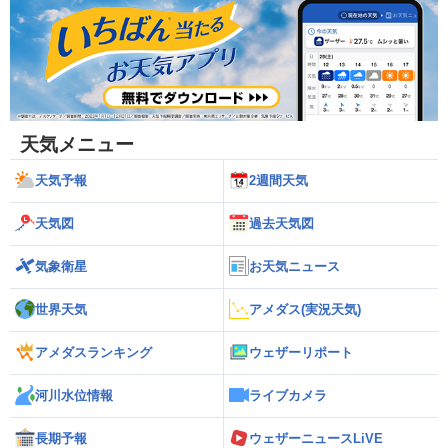
天気メニュー
天気予報
2週間天気
天気図
過去天気図
気象衛星
お天気ニュース
世界天気
アメダス(実況天気)
アメダスランキング
ウェザーリポート
河川水位情報
ライブカメラ
長期予報
ウェザーニュースLiVE