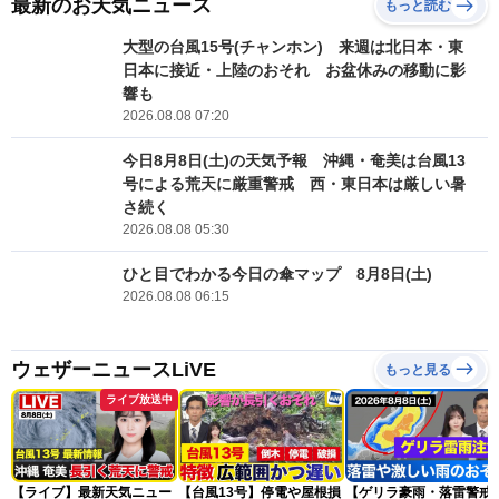
最新のお天気ニュース
もっと読む
大型の台風15号(チャンホン) 来週は北日本・東
日本に接近・上陸のおそれ お盆休みの移動に影
響も
2026.08.08 07:20
今日8月8日(土)の天気予報 沖縄・奄美は台風13
号による荒天に厳重警戒 西・東日本は厳しい暑
さ続く
2026.08.08 05:30
ひと目でわかる今日の傘マップ 8月8日(土)
2026.08.08 06:15
ウェザーニュースLiVE
もっと見る
ライブ放送中
【ライブ】最新天気ニュー
【台風13号】停電や屋根損
【ゲリラ豪雨・落雷警戒