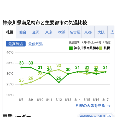
神奈川県南足柄市と主要都市の気温比較
札幌
仙台
金沢
東京
横浜
名古屋
京都
大阪
広
集計期間：8月8日(土)～8月17日(月)
最高気温
最低気温
神奈川県南足柄市
札幌
札幌の天気を見る
雨雲レーダー
60時間先まで見る