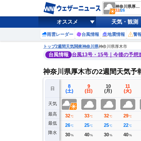
神奈川県厚木市
32
/
26
オススメ
天気・観測
雨雲レーダー
台風情報
地震情報
警
トップ
2週間天気
関東
神奈川県
神奈川県厚木市
台風情報
台風13号・15号｜今後の予想
神奈川県厚木市の2週間天気予
5
6
7
8
9
10
11
日
(水)
(木)
(金)
(土)
(日)
(月)
(火)
天気
最高
33
33
33
32
33
32
29
℃
℃
℃
℃
℃
℃
℃
最低
23
24
25
26
25
25
22
℃
℃
℃
℃
℃
℃
℃
降水
0
1
3
30
40
30
40
ミリ
ミリ
ミリ
%
%
%
%