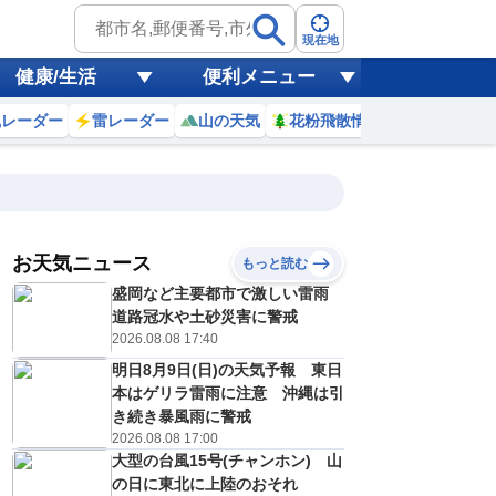
現在地
健康/生活
便利メニュー
風レーダー
雷レーダー
山の天気
花粉飛散情報
世界天気
お天気ニュース
もっと読む
19
20
21
22
盛岡など主要都市で激しい雷雨
(水)
(木)
(金)
(土)
予報の
道路冠水や土砂災害に警戒
E
D
E
E
信頼度
高
2026.08.08 17:40
A
明日8月9日(日)の天気予報 東日
B
C
本はゲリラ雷雨に注意 沖縄は引
2
32
31
30
D
℃
℃
℃
℃
き続き暴風雨に警戒
E
2026.08.08 17:00
4
25
24
24
低
℃
℃
℃
℃
？
大型の台風15号(チャンホン) 山
0
30
40
30
%
%
%
%
の日に東北に上陸のおそれ