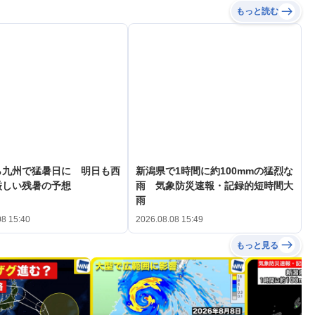
もっと読む
ら九州で猛暑日に 明日も西
新潟県で1時間に約100mmの猛烈な
厳しい残暑の予想
雨 気象防災速報・記録的短時間大
雨
08 15:40
2026.08.08 15:49
もっと見る