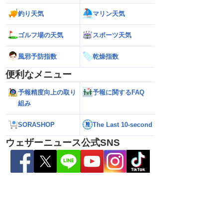
釣り天気
マリン天気
い雷雨】新潟は線状降
【お盆と台風15号】台風は東北接近のお
【台風13号】停電
れも＜気象防災速報・
それ 接近後はゲリラ雷雨の頻度高まる
で強い雨風が特徴
ゴルフ場の天気
スポーツ天気
＞
影響が長引くおそ
風邪予防指数
乾燥指数
便利なメニュー
予報精度向上の取り
予報に関するFAQ
組み
SORASHOP
The Last 10-second
ウェザーニュース公式SNS