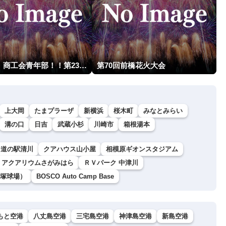
燃えよ！商工会青年部！！第23回こうのす花火大会
第70回前橋花火大会
上大岡
たまプラーザ
新横浜
桜木町
みなとみらい
溝の口
日吉
武蔵小杉
川崎市
箱根湯本
道の駅清川
クアハウス山小屋
相模原ギオンスタジアム
 アクアリウムさがみはら
ＲＶパーク 中津川
塚球場）
BOSCO Auto Camp Base
もと空港
八丈島空港
三宅島空港
神津島空港
新島空港