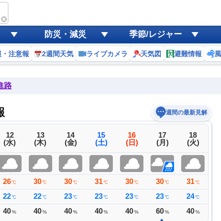
防災・減災
季節/レジャー
報・注意報
2週間天気
ライブカメラ
天気図
避難情報
進路
報
週間の最新見解
12
13
14
15
16
17
18
(水)
(木)
(金)
(土)
(日)
(月)
(火)
26
30
30
31
30
30
31
3
℃
℃
℃
℃
℃
℃
℃
22
22
23
23
23
23
24
2
℃
℃
℃
℃
℃
℃
℃
40
40
40
40
40
60
40
4
%
%
%
%
%
%
%