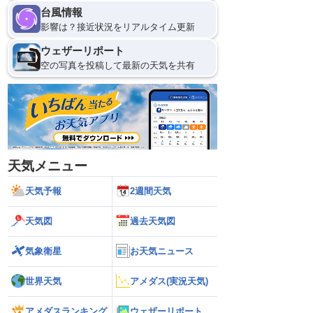
台風情報
影響は？接近状況をリアルタイム更新
ウェザーリポート
空の写真を投稿して最新の天気を共有
天気メニュー
天気予報
2週間天気
天気図
過去天気図
気象衛星
お天気ニュース
世界天気
アメダス(実況天気)
アメダスランキング
ウェザーリポート