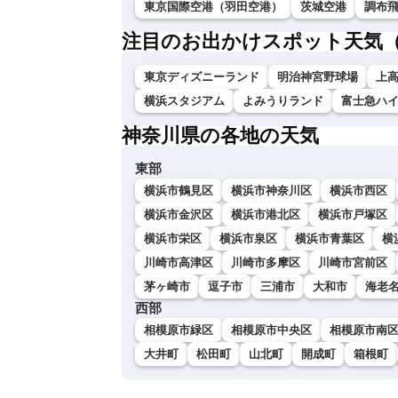
東京国際空港（羽田空港）
茨城空港
調布
注目のお出かけスポット天気
東京ディズニーランド
明治神宮野球場
上
横浜スタジアム
よみうりランド
富士急ハ
神奈川県の各地の天気
東部
横浜市鶴見区
横浜市神奈川区
横浜市西区
横浜市金沢区
横浜市港北区
横浜市戸塚区
横浜市栄区
横浜市泉区
横浜市青葉区
横
川崎市高津区
川崎市多摩区
川崎市宮前区
茅ヶ崎市
逗子市
三浦市
大和市
海老
西部
相模原市緑区
相模原市中央区
相模原市南
大井町
松田町
山北町
開成町
箱根町