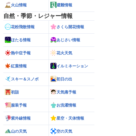
火山情報
避難情報
自然・季節・レジャー情報
花粉飛散情報
さくら開花情報
ほたる情報
あじさい情報
熱中症予報
花火天気
紅葉情報
イルミネーション
スキー＆スノボ
初日の出
初詣
天気痛予報
服装予報
お洗濯情報
紫外線情報
星空・天体情報
山の天気
空の天気