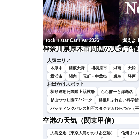
rockin’star Carnival 2026
神奈川県厚木市周辺の天気予報
人気エリア
本厚木
相模大野
相模原市
湘南
大船
横浜市
関内
元町・中華街
綱島
登戸
お出かけスポット
荻野運動公園陸上競技場
ららぽーと海老名
杉山つつじ園RVパーク
相模川ふれあい科学館
バッティングパレス相石スタジアムひらつか（平
空港の天気（関東甲信）
大島空港（東京大島かめりあ空港）
信州まつ