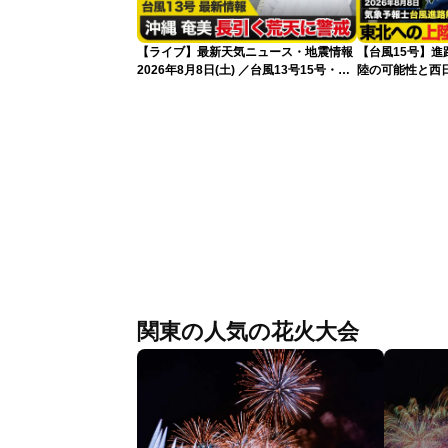
【ライブ】最新天気ニュース・地震情報
【台風15号】
2026年8月8日(土) ／台風13号15号・ゲ
陸の可能性と西
リラ雷雨最新見解・令和8年熊本地震情
性
報〈ウェザーニュースLiVEイブニング・
小川千奈／芳野達郎〉
関東の人気の花火大会