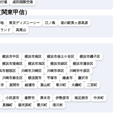
飛行場
成田国際空港
（関東甲信）
高地
東京ディズニーシー
江ノ島
道の駅美ヶ原高原
イランド
高尾山
横浜市中区
横浜市南区
横浜市保土ケ谷区
横浜市磯子区
横浜市港南区
横浜市旭区
横浜市緑区
横浜市瀬谷区
浜市都筑区
川崎市川崎区
川崎市幸区
川崎市中原区
川崎市麻生区
横須賀市
平塚市
鎌倉市
藤沢市
名市
座間市
綾瀬市
葉山町
寒川町
大磯町
二宮町
区
小田原市
秦野市
厚木市
伊勢原市
南足柄市
中井町
真鶴町
湯河原町
愛川町
清川村