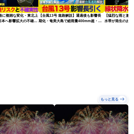
進路に複雑な変化・東北上
【台風13号 進路解説】通過後も影響長
【猛烈な雨と激し
日本へ影響拡大の不確実
期化・奄美大島で総雨量400mm超・高
水帯が発生のおそ
波に要警戒（2026.08.08 16:00）
記録的短時間大雨
もっと見る