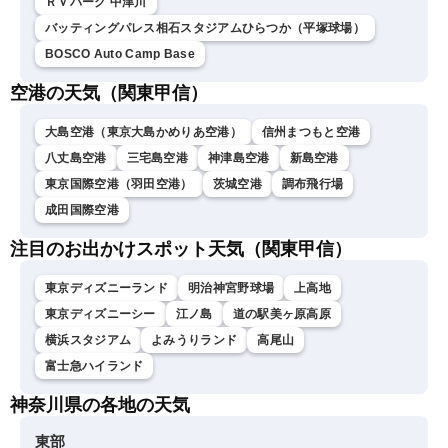
ＲＶパーク 中津川
バッティングパレス相石スタジアムひらつか（平塚球場）
BOSCO Auto Camp Base
空港の天気（関東甲信）
大島空港（東京大島かめりあ空港）
信州まつもと空港
八丈島空港
三宅島空港
神津島空港
新島空港
東京国際空港（羽田空港）
茨城空港
調布飛行場
成田国際空港
注目のお出かけスポット天気（関東甲信）
東京ディズニーランド
明治神宮野球場
上高地
東京ディズニーシー
江ノ島
道の駅美ヶ原高原
横浜スタジアム
よみうりランド
高尾山
富士急ハイランド
神奈川県の各地の天気
東部