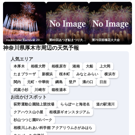
／山口剛央〉
rockin’star Carnival 2026
第80回あつぎ鮎まつり大花火大会
第70回前橋花火大会
神奈川県厚木市周辺の天気予報
人気エリア
本厚木
相模大野
相模原市
湘南
大船
上大岡
たまプラーザ
新横浜
桜木町
みなとみらい
横浜市
関内
元町・中華街
綱島
登戸
溝の口
日吉
武蔵小杉
川崎市
箱根湯本
お出かけスポット
荻野運動公園陸上競技場
ららぽーと海老名
道の駅清川
クアハウス山小屋
相模原ギオンスタジアム
杉山つつじ園RVパーク
相模川ふれあい科学館 アクアリウムさがみはら