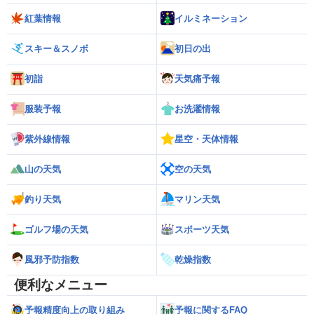
紅葉情報
イルミネーション
スキー＆スノボ
初日の出
初詣
天気痛予報
服装予報
お洗濯情報
紫外線情報
星空・天体情報
山の天気
空の天気
釣り天気
マリン天気
ゴルフ場の天気
スポーツ天気
風邪予防指数
乾燥指数
便利なメニュー
予報精度向上の取り組み
予報に関するFAQ