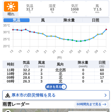
気温
湿度
気圧
風
31.7
63
1008
1.5
℃
%
hPa
m/s
晴れ
気温
風
降水量
日照
気温
風速
降水量
日照
時刻
風向
(℃)
(m/s)
(mm/h)
(分)
11時
32.2
2
北北西
0
60
10時
29.0
3
北
0
60
09時
28.6
3
北
0
17
08時
26.3
3
北
0
0
続きを見る
厚木市の防災情報を見る
雨雲レーダー
60時間先まで見る