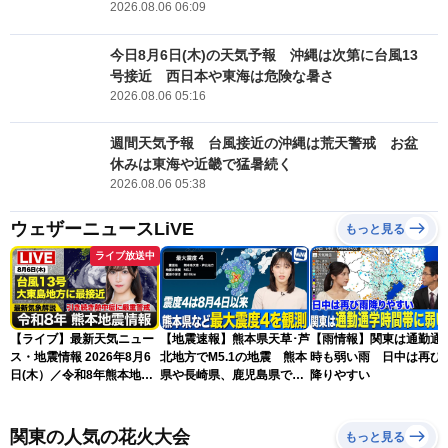
2026.08.06 06:09
今日8月6日(木)の天気予報 沖縄は次第に台風13
号接近 西日本や東海は危険な暑さ
2026.08.06 05:16
週間天気予報 台風接近の沖縄は荒天警戒 お盆
休みは東海や近畿で猛暑続く
2026.08.06 05:38
ウェザーニュースLiVE
もっと見る
ライブ放送中
【ライブ】最新天気ニュー
【地震速報】熊本県天草･芦
【雨情報】関東は通勤通
ス・地震情報 2026年8月6
北地方でM5.1の地震 熊本
時も弱い雨 日中は再び
日(木）／令和8年熊本地震
県や長崎県、鹿児島県で震
降りやすい
情報／台風13号が大東島地
度4を観測
方に最接近 沖縄は荒天警
戒 〈ウェザーニュースLiVE
関東の人気の花火大会
もっと見る
コーヒータイム・魚住茉由