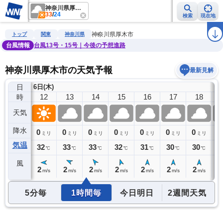
神奈川県厚木市
33
/
24
検索
現在地
雨雲レーダー
台風情報
地震情報
警報・注意報
2週間天気
ラ
神奈川県厚木市
トップ
関東
神奈川県
台風情報
台風13号・15号｜今後の予想進路
神奈川県厚木市の天気予報
最新見解
日
6日(木)
11
12
13
14
15
16
17
18
時
天気
降水
0
0
0
0
0
0
0
0
0
ミリ
ミリ
ミリ
ミリ
ミリ
ミリ
ミリ
ミリ
気温
32
32
33
33
32
31
30
30
2
℃
℃
℃
℃
℃
℃
℃
℃
風
1
2
2
2
2
2
2
2
2
m/s
m/s
m/s
m/s
m/s
m/s
m/s
m/s
5分毎
1時間毎
今日明日
2週間天気