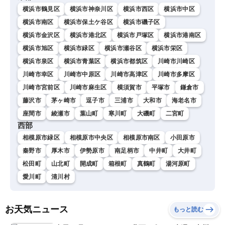
横浜市鶴見区
横浜市神奈川区
横浜市西区
横浜市中区
横浜市南区
横浜市保土ケ谷区
横浜市磯子区
横浜市金沢区
横浜市港北区
横浜市戸塚区
横浜市港南区
横浜市旭区
横浜市緑区
横浜市瀬谷区
横浜市栄区
横浜市泉区
横浜市青葉区
横浜市都筑区
川崎市川崎区
川崎市幸区
川崎市中原区
川崎市高津区
川崎市多摩区
川崎市宮前区
川崎市麻生区
横須賀市
平塚市
鎌倉市
藤沢市
茅ヶ崎市
逗子市
三浦市
大和市
海老名市
座間市
綾瀬市
葉山町
寒川町
大磯町
二宮町
西部
相模原市緑区
相模原市中央区
相模原市南区
小田原市
秦野市
厚木市
伊勢原市
南足柄市
中井町
大井町
松田町
山北町
開成町
箱根町
真鶴町
湯河原町
愛川町
清川村
お天気ニュース
もっと読む