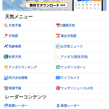
天気メニュー
天気予報
2週間天気
天気図
過去天気図
気象衛星
お天気ニュース
世界天気
アメダス(実況天気)
アメダスランキング
ウェザーリポート
河川水位情報
ライブカメラ
長期予報
ウェザーニュースLiVE
レーダーコンテンツ
雨雲レーダー
雨雪レーダー