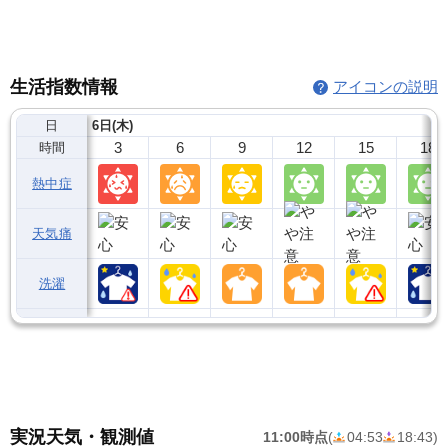
生活指数情報
アイコンの説明
日
6日(木)
3
6
9
12
15
18
時間
熱中症
天気痛
洗濯
実況天気・観測値
11:00時点
(
04:53
18:43
)