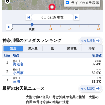
神奈川県のアメダスランキング
もっと見る
気温
降水量
風
降雪量
湿度
順位
地点
観測値
神奈川
10:59
1
海老名
32.4℃
神奈川
10:13
2
小田原
32.0℃
神奈川
11:00
3
三浦
31.3℃
最新のお天気ニュース
もっと読む
大型で強い台風13号は沖縄や奄美に接近 大型の
台風15号は今後の進路に注意