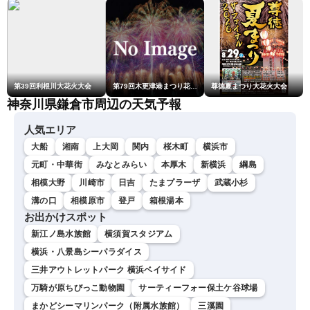
第39回利根川大花火大会
第79回木更津港まつり花火大会
尊徳夏まつり大花火大会
神奈川県鎌倉市周辺の天気予報
人気エリア
大船
湘南
上大岡
関内
桜木町
横浜市
元町・中華街
みなとみらい
本厚木
新横浜
綱島
相模大野
川崎市
日吉
たまプラーザ
武蔵小杉
溝の口
相模原市
登戸
箱根湯本
お出かけスポット
新江ノ島水族館
横須賀スタジアム
横浜・八景島シーパラダイス
三井アウトレットパーク 横浜ベイサイド
万騎が原ちびっこ動物園
サーティーフォー保土ケ谷球場
まかどシーマリンパーク（附属水族館）
三溪園