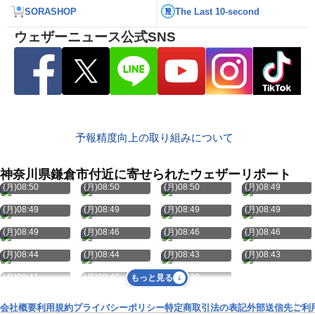
SORASHOP
The Last 10-second
ウェザーニュース公式SNS
予報精度向上の取り組みについて
神奈川県鎌倉市付近に寄せられたウェザーリポート
8月10日
8月10日
8月10日
8月10日
(月)08:50
(月)08:50
(月)08:50
(月)08:49
8月10日
8月10日
8月10日
8月10日
(月)08:49
(月)08:49
(月)08:49
(月)08:49
8月10日
8月10日
8月10日
8月10日
(月)08:49
(月)08:46
(月)08:46
(月)08:46
8月10日
8月10日
8月10日
8月10日
(月)08:44
(月)08:44
(月)08:43
(月)08:43
8月10日
8月10日
8月10日
(月)08:41
(月)08:40
(月)08:39
もっと見る
会社概要
利用規約
プライバシーポリシー
特定商取引法の表記
外部送信先
ご利