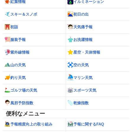
紅葉情報
イルミネーション
スキー＆スノボ
初日の出
初詣
天気痛予報
服装予報
お洗濯情報
紫外線情報
星空・天体情報
山の天気
空の天気
釣り天気
マリン天気
ゴルフ場の天気
スポーツ天気
風邪予防指数
乾燥指数
便利なメニュー
予報精度向上の取り組み
予報に関するFAQ