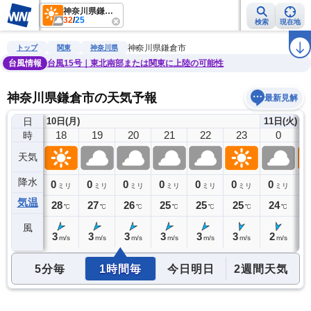
神奈川県鎌倉市
32
/
25
検索
現在地
雨雲レーダー
台風情報
地震情報
警報・注意報
2週間天気
ラ
神奈川県鎌倉市
トップ
関東
神奈川県
台風情報
台風15号｜東北南部または関東に上陸の可能性
神奈川県鎌倉市の天気予報
最新見解
日
10日(月)
11日(火)
17
18
19
20
21
22
23
0
時
天気
降水
0
0
0
0
0
0
0
0
0
ミリ
ミリ
ミリ
ミリ
ミリ
ミリ
ミリ
ミリ
気温
29
28
27
26
25
25
25
24
2
℃
℃
℃
℃
℃
℃
℃
℃
風
3
3
3
3
3
3
3
2
2
m/s
m/s
m/s
m/s
m/s
m/s
m/s
m/s
5分毎
1時間毎
今日明日
2週間天気