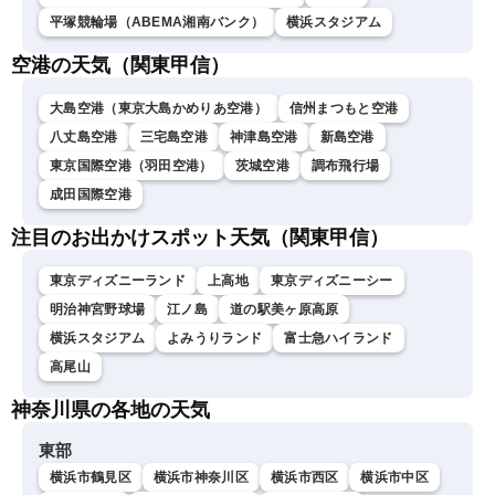
平塚競輪場（ABEMA湘南バンク）
横浜スタジアム
空港の天気（関東甲信）
大島空港（東京大島かめりあ空港）
信州まつもと空港
八丈島空港
三宅島空港
神津島空港
新島空港
東京国際空港（羽田空港）
茨城空港
調布飛行場
成田国際空港
注目のお出かけスポット天気（関東甲信）
東京ディズニーランド
上高地
東京ディズニーシー
明治神宮野球場
江ノ島
道の駅美ヶ原高原
横浜スタジアム
よみうりランド
富士急ハイランド
高尾山
神奈川県の各地の天気
東部
横浜市鶴見区
横浜市神奈川区
横浜市西区
横浜市中区