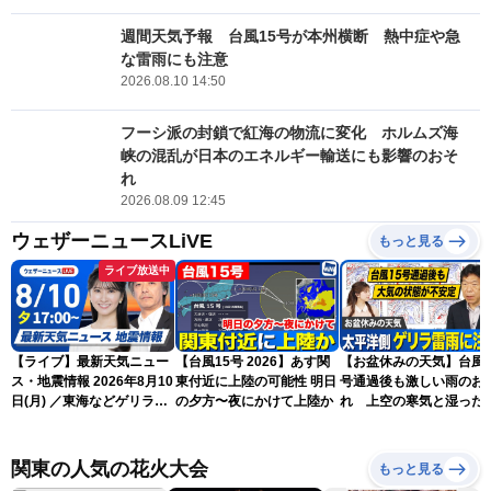
週間天気予報 台風15号が本州横断 熱中症や急
な雷雨にも注意
2026.08.10 14:50
フーシ派の封鎖で紅海の物流に変化 ホルムズ海
峡の混乱が日本のエネルギー輸送にも影響のおそ
れ
2026.08.09 12:45
ウェザーニュースLiVE
もっと見る
ライブ放送中
【ライブ】最新天気ニュー
【台風15号 2026】あす関
【お盆休みの天気】台風1
ス・地震情報 2026年8月10
東付近に上陸の可能性 明日
号通過後も激しい雨のお
日(月) ／東海などゲリラ雷
の夕方〜夜にかけて上陸か
れ 上空の寒気と湿った
雨に注意 東北や関東は早め
気でゲリラ雷雨に注意
の台風対策を〈ウェザーニ
ュースLiVEイブニング・駒
関東の人気の花火大会
もっと見る
木結衣／宇野沢達也〉