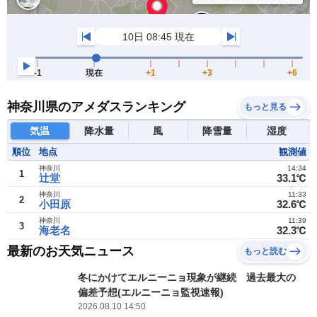
神奈川県のアメダスランキング
もっと見る
気温
降水量
風
降雪量
湿度
順位
地点
観測値
神奈川
14:34
1
辻堂
33.1℃
神奈川
11:33
2
小田原
32.6℃
神奈川
11:39
3
海老名
32.3℃
最新のお天気ニュース
もっと読む
冬にかけてエルニーニョ現象が継続 過去最大の
偏差予想(エルニーニョ監視速報)
2026.08.10 14:50