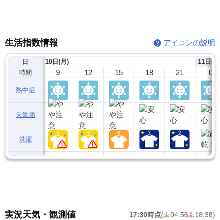
生活指数情報
アイコンの説明
日
10日(月)
11日(火
9
12
15
18
21
0
時間
熱中症
天気痛
洗濯
実況天気・観測値
17:30時点
(
04:56
18:38
)