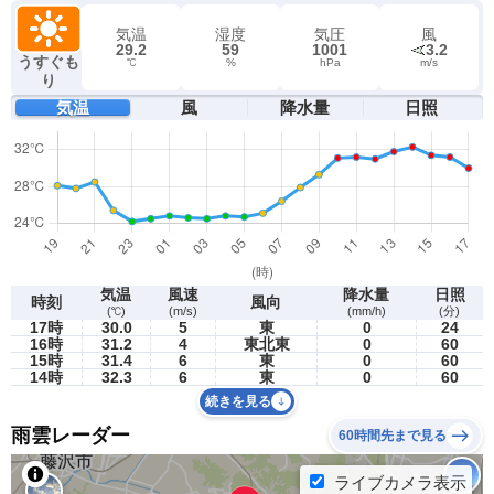
気温
湿度
気圧
風
29.2
59
1001
3.2
うすぐも
℃
%
hPa
m/s
り
気温
風
降水量
日照
気温
風速
降水量
日照
時刻
風向
(℃)
(m/s)
(mm/h)
(分)
17時
30.0
5
東
0
24
16時
31.2
4
東北東
0
60
15時
31.4
6
東
0
60
14時
32.3
6
東
0
60
続きを見る
雨雲レーダー
60時間先まで見る