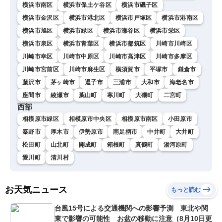
横浜市南区
横浜市保土ケ谷区
横浜市磯子区
横浜市金沢区
横浜市港北区
横浜市戸塚区
横浜市港南区
横浜市旭区
横浜市緑区
横浜市瀬谷区
横浜市栄区
横浜市泉区
横浜市青葉区
横浜市都筑区
川崎市川崎区
川崎市幸区
川崎市中原区
川崎市高津区
川崎市多摩区
川崎市宮前区
川崎市麻生区
横須賀市
平塚市
鎌倉市
藤沢市
茅ヶ崎市
逗子市
三浦市
大和市
海老名市
座間市
綾瀬市
葉山町
寒川町
大磯町
二宮町
西部
相模原市緑区
相模原市中央区
相模原市南区
小田原市
秦野市
厚木市
伊勢原市
南足柄市
中井町
大井町
松田町
山北町
開成町
箱根町
真鶴町
湯河原町
愛川町
清川村
お天気ニュース
もっと読む
台風15号による交通機関への影響予測 東北や関
東で影響の可能性 お盆の移動に注意（8月10日更