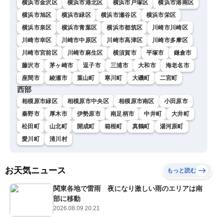
横浜市金沢区
横浜市港北区
横浜市戸塚区
横浜市港南区
横浜市旭区
横浜市緑区
横浜市瀬谷区
横浜市栄区
横浜市泉区
横浜市青葉区
横浜市都筑区
川崎市川崎区
川崎市幸区
川崎市中原区
川崎市高津区
川崎市多摩区
川崎市宮前区
川崎市麻生区
横須賀市
平塚市
鎌倉市
藤沢市
茅ヶ崎市
逗子市
三浦市
大和市
海老名市
座間市
綾瀬市
葉山町
寒川町
大磯町
二宮町
西部
相模原市緑区
相模原市中央区
相模原市南区
小田原市
秦野市
厚木市
伊勢原市
南足柄市
中井町
大井町
松田町
山北町
開成町
箱根町
真鶴町
湯河原町
愛川町
清川村
お天気ニュース
もっと読む
関東各地で雷雨 夜になり激しい雨のエリアは南
部に移動
2026.08.09 20:21