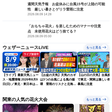
週間天気予報 お盆休みに台風15号が上陸の可能
性 厳しい暑さとゲリラ雷雨に注意
2026.08.09 14:28
「おもちゃ花火」を楽しむためのマナーや注意
点 未使用花火はどう捨てる？
2026.08.09 05:00
ウェザーニュースLiVE
もっと見る
ライブ放送中
【ライブ】最新天気ニュー
【お盆の天気】天気のカギ
【山の日の天気】台風接
ス・地震情報 2026年8月9
は3つの台風による風の循
で東北・関東は激しい雨
日(日) ／東北・東日本は急
環 雷雨のリスクと北海道
暴風に注意
な雷雨に注意〈ウェザーニ
は猛暑に
ュースLiVEムーン・駒木結
衣／芳野達郎〉
関東の人気の花火大会
もっと見る