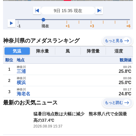
神奈川県のアメダスランキング
もっと見る
気温
降水量
風
降雪量
湿度
順位
地点
観測値
神奈川
00:25
1
三浦
25.8℃
神奈川
00:06
2
横浜
25.0℃
神奈川
00:17
3
海老名
24.8℃
最新のお天気ニュース
もっと読む
猛暑日地点数は大幅に減少 熊本県八代で全国最
高の37.4℃
2026.08.09 15:37