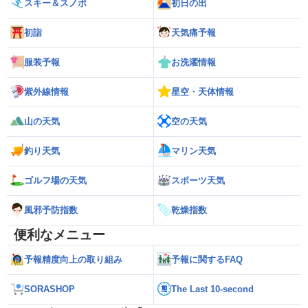
スキー＆スノボ
初日の出
初詣
天気痛予報
服装予報
お洗濯情報
紫外線情報
星空・天体情報
山の天気
空の天気
釣り天気
マリン天気
ゴルフ場の天気
スポーツ天気
風邪予防指数
乾燥指数
便利なメニュー
予報精度向上の取り組み
予報に関するFAQ
SORASHOP
The Last 10-second