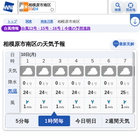
相模原市南区
33
/
24
検索
現在地
雨雲レーダー
台風情報
地震情報
警報・注意報
2週間天気
ラ
相模原市南区
トップ
関東
神奈川県
台風情報
台風13号・15号・16号｜今後の予想進路
相模原市南区の天気予報
最新見解
日
)
10日(月)
0
1
2
3
4
5
6
7
時
天気
降水
0
0
0
0
0
0
0
0
0
ミリ
ミリ
ミリ
ミリ
ミリ
ミリ
ミリ
ミリ
気温
24
24
24
24
24
24
24
25
2
℃
℃
℃
℃
℃
℃
℃
℃
風
1
1
1
1
1
1
1
1
1
m/s
m/s
m/s
m/s
m/s
m/s
m/s
m/s
5分毎
1時間毎
今日明日
2週間天気