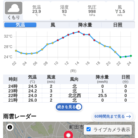
気温
湿度
気圧
風
23.9
93
998
1.5
℃
%
hPa
m/s
くもり
気温
風
降水量
日照
気温
風速
降水量
日照
時刻
風向
(℃)
(m/s)
(mm/h)
(分)
24時
24.5
2
北
0
0
23時
24.2
3
北
1
0
22時
24.0
2
北北西
25.5
0
21時
26.0
2
北
0
0
続きを見る
雨雲レーダー
60時間先まで見る