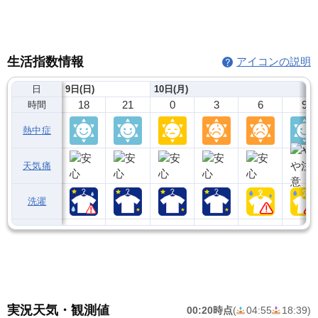
生活指数情報
アイコンの説明
日
9日(日)
10日(月)
18
21
0
3
6
9
時間
熱中症
天気痛
洗濯
実況天気・観測値
00:20時点
(
04:55
18:39
)