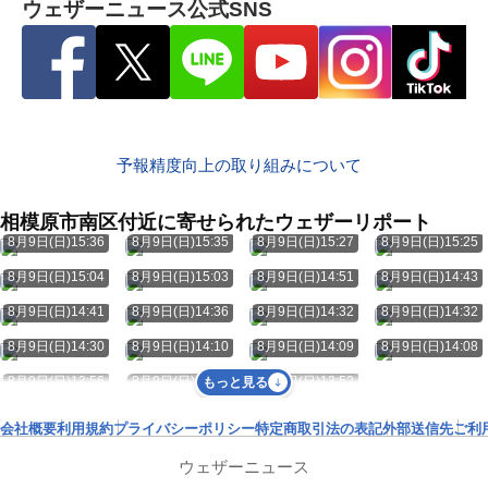
ウェザーニュース公式SNS
予報精度向上の取り組みについて
相模原市南区付近に寄せられたウェザーリポート
8月9日(日)15:36
8月9日(日)15:35
8月9日(日)15:27
8月9日(日)15:25
8月9日(日)15:04
8月9日(日)15:03
8月9日(日)14:51
8月9日(日)14:43
8月9日(日)14:41
8月9日(日)14:36
8月9日(日)14:32
8月9日(日)14:32
8月9日(日)14:30
8月9日(日)14:10
8月9日(日)14:09
8月9日(日)14:08
8月9日(日)13:56
8月9日(日)13:53
8月9日(日)13:52
もっと見る
会社概要
利用規約
プライバシーポリシー
特定商取引法の表記
外部送信先
ご利
ウェザーニュース