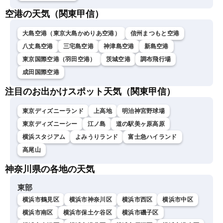
空港の天気（関東甲信）
大島空港（東京大島かめりあ空港）
信州まつもと空港
八丈島空港
三宅島空港
神津島空港
新島空港
東京国際空港（羽田空港）
茨城空港
調布飛行場
成田国際空港
注目のお出かけスポット天気（関東甲信）
東京ディズニーランド
上高地
明治神宮野球場
東京ディズニーシー
江ノ島
道の駅美ヶ原高原
横浜スタジアム
よみうりランド
富士急ハイランド
高尾山
神奈川県の各地の天気
東部
横浜市鶴見区
横浜市神奈川区
横浜市西区
横浜市中区
横浜市南区
横浜市保土ケ谷区
横浜市磯子区