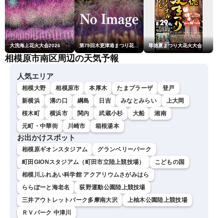
大洗海上花火大会2026
第79回木更津港まつり花火大会
尊徳夏まつり大花火大会
相模原市南区周辺の天気予報
人気エリア
相模大野
相模原市
本厚木
たまプラーザ
登戸
新横浜
溝の口
綱島
日吉
みなとみらい
上大岡
桜木町
横浜市
関内
武蔵小杉
大船
湘南
元町・中華街
川崎市
箱根湯本
お出かけスポット
相模原ギオンスタジアム
グランベリーパーク
町田GIONスタジアム（町田市立陸上競技場）
こどもの国
相模川ふれあい科学館 アクアリウムさがみはら
ららぽーと海老名
荻野運動公園陸上競技場
三井アウトレットパーク多摩南大沢
上柚木公園陸上競技場
ＲＶパーク 中津川