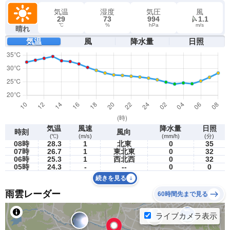
気温
湿度
気圧
風
29
73
994
1.1
℃
%
hPa
m/s
晴れ
気温
風
降水量
日照
気温
風速
降水量
日照
時刻
風向
(℃)
(m/s)
(mm/h)
(分)
08時
28.3
1
北東
0
35
07時
26.7
1
東北東
0
32
06時
25.3
1
西北西
0
32
05時
24.3
-
--
0
0
続きを見る
雨雲レーダー
60時間先まで見る