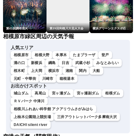
第41回調布花火
第39回利根川大花火大会
横浜グリーンエクスポ応援 みなとみらいフェスティバル「スカイシンフォニーinヨコハマ presented byコロワイド」
相模原市緑区周辺の天気予報
人気エリア
相模原市
相模大野
本厚木
たまプラーザ
登戸
溝の口
新横浜
綱島
日吉
武蔵小杉
みなとみらい
桜木町
上大岡
横浜市
湘南
関内
大船
元町・中華街
川崎市
箱根湯本
お出かけスポット
城山ダム
高尾山
宮ヶ瀬ダム
宮ヶ瀬副ダム
相模ダム
ＲＶパーク 中津川
相模川ふれあい科学館 アクアリウムさがみはら
上柚木公園陸上競技場
三井アウトレットパーク多摩南大沢
DAICHI silent river