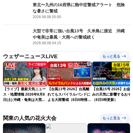
東北〜九州の16府県に熱中症警戒アラート 危険
な暑さに警戒
2026.08.08 05:00
大型で非常に強い台風13号 久米島に接近 沖縄
や奄美は暴風・大雨への警戒続く
2026.08.08 04:15
ウェザーニュースLiVE
もっと見る
ライブ放送中
【ライブ】最新天気ニュー
【台風13号 2026】台風離
【台風15号 2026】お盆
ス・地震情報 2026年8月8
れてもスパイラルバンドに
みの天気に影響するおそ
日(土) 沖縄・奄美は大荒れ
よる大雨警戒（8日6時情
（8日5時更新）
の天気が続く／令和8年熊
報）
本地震情報〈ウェザーニュ
ースLiVEサンシャイン・魚
関東の人気の花火大会
もっと見る
住茉由／山口剛央〉