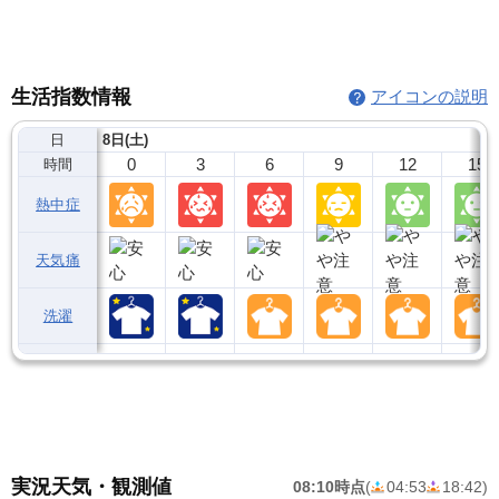
生活指数情報
アイコンの説明
日
8日(土)
0
3
6
9
12
15
時間
熱中症
天気痛
洗濯
実況天気・観測値
08:10時点
(
04:53
18:42
)