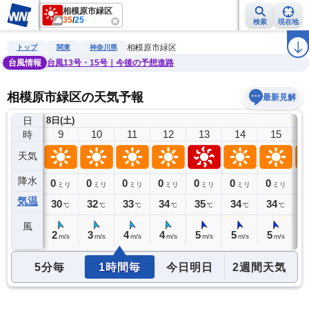
相模原市緑区
35
/
25
検索
現在地
雨雲レーダー
台風情報
地震情報
警報・注意報
2週間天気
ラ
相模原市緑区
トップ
関東
神奈川県
台風情報
台風13号・15号｜今後の予想進路
相模原市緑区の天気予報
最新見解
日
8日(土)
8
9
10
11
12
13
14
15
時
天気
降水
0
0
0
0
0
0
0
0
0
ミリ
ミリ
ミリ
ミリ
ミリ
ミリ
ミリ
ミリ
気温
29
30
32
33
34
35
34
34
3
℃
℃
℃
℃
℃
℃
℃
℃
風
2
2
3
4
4
5
5
5
5
m/s
m/s
m/s
m/s
m/s
m/s
m/s
m/s
5分毎
1時間毎
今日明日
2週間天気