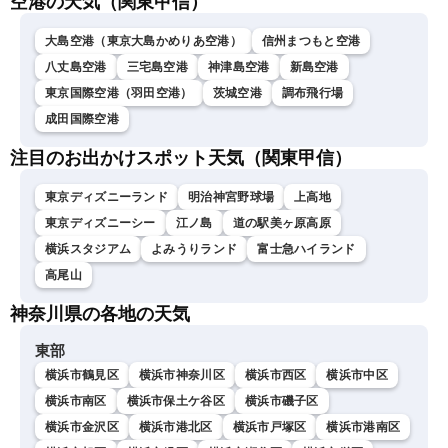
空港の天気（関東甲信）
大島空港（東京大島かめりあ空港）
信州まつもと空港
八丈島空港
三宅島空港
神津島空港
新島空港
東京国際空港（羽田空港）
茨城空港
調布飛行場
成田国際空港
注目のお出かけスポット天気（関東甲信）
東京ディズニーランド
明治神宮野球場
上高地
東京ディズニーシー
江ノ島
道の駅美ヶ原高原
横浜スタジアム
よみうりランド
富士急ハイランド
高尾山
神奈川県の各地の天気
東部
横浜市鶴見区
横浜市神奈川区
横浜市西区
横浜市中区
横浜市南区
横浜市保土ケ谷区
横浜市磯子区
横浜市金沢区
横浜市港北区
横浜市戸塚区
横浜市港南区