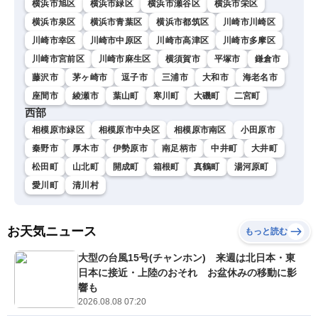
横浜市旭区
横浜市緑区
横浜市瀬谷区
横浜市栄区
横浜市泉区
横浜市青葉区
横浜市都筑区
川崎市川崎区
川崎市幸区
川崎市中原区
川崎市高津区
川崎市多摩区
川崎市宮前区
川崎市麻生区
横須賀市
平塚市
鎌倉市
藤沢市
茅ヶ崎市
逗子市
三浦市
大和市
海老名市
座間市
綾瀬市
葉山町
寒川町
大磯町
二宮町
西部
相模原市緑区
相模原市中央区
相模原市南区
小田原市
秦野市
厚木市
伊勢原市
南足柄市
中井町
大井町
松田町
山北町
開成町
箱根町
真鶴町
湯河原町
愛川町
清川村
お天気ニュース
もっと読む
大型の台風15号(チャンホン) 来週は北日本・東
日本に接近・上陸のおそれ お盆休みの移動に影
響も
2026.08.08 07:20