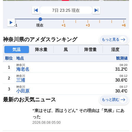
神奈川県のアメダスランキング
もっと見る
気温
降水量
風
降雪量
湿度
順位
地点
観測値
神奈川
08:20
1
海老名
31.2℃
神奈川
08:12
2
三浦
30.6℃
神奈川
08:17
3
小田原
30.4℃
最新のお天気ニュース
もっと読む
“東はそば、西はうどん” その理由は「気候」にあ
った
2026.08.08 05:00