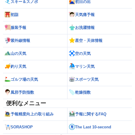
スキー＆スノボ
初日の出
初詣
天気痛予報
服装予報
お洗濯情報
紫外線情報
星空・天体情報
山の天気
空の天気
釣り天気
マリン天気
ゴルフ場の天気
スポーツ天気
風邪予防指数
乾燥指数
便利なメニュー
予報精度向上の取り組み
予報に関するFAQ
SORASHOP
The Last 10-second