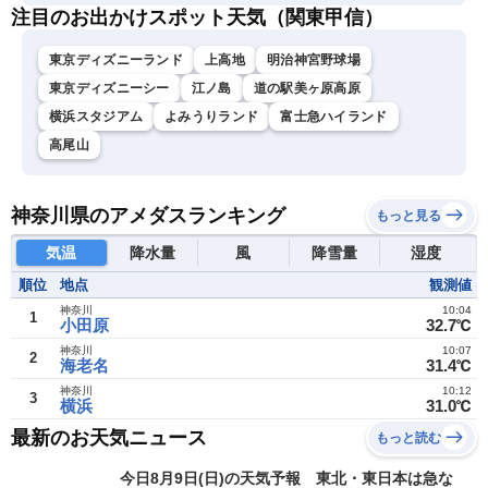
注目のお出かけスポット天気（関東甲信）
東京ディズニーランド
上高地
明治神宮野球場
東京ディズニーシー
江ノ島
道の駅美ヶ原高原
横浜スタジアム
よみうりランド
富士急ハイランド
高尾山
神奈川県のアメダスランキング
もっと見る
気温
降水量
風
降雪量
湿度
順位
地点
観測値
神奈川
10:04
1
小田原
32.7℃
神奈川
10:07
2
海老名
31.4℃
神奈川
10:12
3
横浜
31.0℃
最新のお天気ニュース
もっと読む
今日8月9日(日)の天気予報 東北・東日本は急な