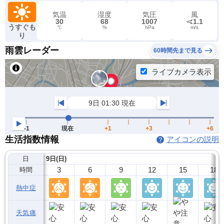
気温
湿度
気圧
風
30
68
1007
1.1
うすぐも
℃
%
hPa
m/s
り
雨雲レーダー
60時間先まで見る
生活指数情報
アイコンの説明
日
9日(日)
3
6
9
12
15
18
時間
熱中症
天気痛