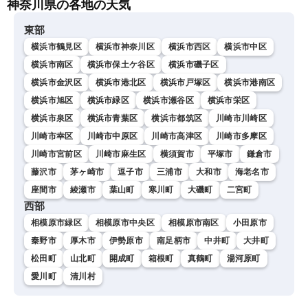
神奈川県の各地の天気
雨に警戒続く〈ウェザーニ
ュースLiVEサンシャイン・
東部
岡本結子リサ／山口剛央〉
横浜市鶴見区
横浜市神奈川区
横浜市西区
横浜市中区
横浜市南区
横浜市保土ケ谷区
横浜市磯子区
横浜市金沢区
横浜市港北区
横浜市戸塚区
横浜市港南区
横浜市旭区
横浜市緑区
横浜市瀬谷区
横浜市栄区
横浜市泉区
横浜市青葉区
横浜市都筑区
川崎市川崎区
川崎市幸区
川崎市中原区
川崎市高津区
川崎市多摩区
川崎市宮前区
川崎市麻生区
横須賀市
平塚市
鎌倉市
藤沢市
茅ヶ崎市
逗子市
三浦市
大和市
海老名市
座間市
綾瀬市
葉山町
寒川町
大磯町
二宮町
西部
相模原市緑区
相模原市中央区
相模原市南区
小田原市
秦野市
厚木市
伊勢原市
南足柄市
中井町
大井町
松田町
山北町
開成町
箱根町
真鶴町
湯河原町
愛川町
清川村