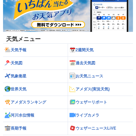
天気メニュー
天気予報
2週間天気
天気図
過去天気図
気象衛星
お天気ニュース
世界天気
アメダス(実況天気)
アメダスランキング
ウェザーリポート
河川水位情報
ライブカメラ
長期予報
ウェザーニュースLiVE