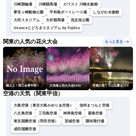
川崎競輪場
川崎競馬場
カワスイ 川崎水族館
夢見ヶ崎動物公園
平和島ボートレース場
しながわ水族館
大田スタジアム
大井競馬場
洗足池公園
Uvanceとどろきスタジアム by Fujitsu
関東の人気の花火大会
もっと見る
燃えよ！商工会青年部！！第23回こうのす花火大会
大洗海上花火大会2026
芭蕉の里くろばね夏まつり
空港の天気（関東甲信）
大島空港（東京大島かめりあ空港）
信州まつもと空港
八丈島空港
三宅島空港
神津島空港
新島空港
東京国際空港（羽田空港）
茨城空港
調布飛行場
成田国際空港