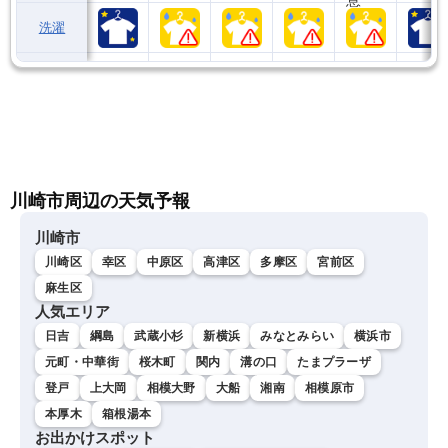
洗濯
川崎市周辺の天気予報
川崎市
川崎区
幸区
中原区
高津区
多摩区
宮前区
麻生区
人気エリア
日吉
綱島
武蔵小杉
新横浜
みなとみらい
横浜市
元町・中華街
桜木町
関内
溝の口
たまプラーザ
登戸
上大岡
相模大野
大船
湘南
相模原市
本厚木
箱根湯本
お出かけスポット