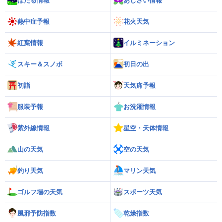
ほたる情報
あじさい情報
熱中症予報
花火天気
紅葉情報
イルミネーション
スキー＆スノボ
初日の出
初詣
天気痛予報
服装予報
お洗濯情報
紫外線情報
星空・天体情報
山の天気
空の天気
釣り天気
マリン天気
ゴルフ場の天気
スポーツ天気
風邪予防指数
乾燥指数