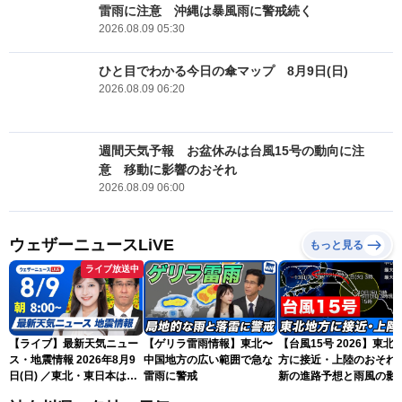
雷雨に注意 沖縄は暴風雨に警戒続く
2026.08.09 05:30
ひと目でわかる今日の傘マップ 8月9日(日)
2026.08.09 06:20
週間天気予報 お盆休みは台風15号の動向に注
意 移動に影響のおそれ
2026.08.09 06:00
ウェザーニュースLiVE
もっと見る
ライブ放送中
【ライブ】最新天気ニュー
【ゲリラ雷雨情報】東北〜
【台風15号 2026】東北
ス・地震情報 2026年8月9
中国地方の広い範囲で急な
方に接近・上陸のおそれ 
日(日) ／東北・東日本は急
雷雨に警戒
新の進路予想と雨風の影
な雷雨に注意 沖縄は暴風
（9日6時更新）