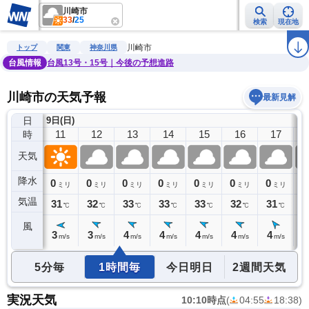
川崎市
33
/
25
検索
現在地
雨雲レーダー
台風情報
地震情報
警報・注意報
2週間天気
ラ
川崎市
トップ
関東
神奈川県
台風情報
台風13号・15号｜今後の予想進路
川崎市の天気予報
最新見解
日
9日(日)
10
11
12
13
14
15
16
17
時
天気
降水
0
0
0
0
0
0
0
0
0
ミリ
ミリ
ミリ
ミリ
ミリ
ミリ
ミリ
ミリ
気温
30
31
32
33
33
33
32
31
2
℃
℃
℃
℃
℃
℃
℃
℃
風
2
3
3
4
4
4
4
4
4
m/s
m/s
m/s
m/s
m/s
m/s
m/s
m/s
5分毎
1時間毎
今日明日
2週間天気
実況天気
10:10時点
(
04:55
18:38
)