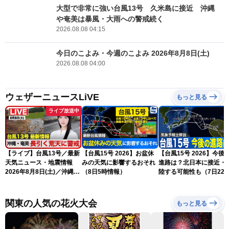
大型で非常に強い台風13号 久米島に接近 沖縄
や奄美は暴風・大雨への警戒続く
2026.08.08 04:15
今日のこよみ・今週のこよみ 2026年8月8日(土)
2026.08.08 04:00
ウェザーニュースLiVE
もっと見る
ライブ放送中
【ライブ】台風13号／最新
【台風15号 2026】お盆休
【台風15号 2026】今後
天気ニュース・地震情報
みの天気に影響するおそれ
進路は？北日本に接近・
2026年8月8日(土)／沖縄・
（8日5時情報）
陸する可能性も（7日22
奄美は大荒れの天気が続く
情報）
／令和8年熊本地震情報 ／
〈ウェザーニュースLiVEモ
関東の人気の花火大会
もっと見る
ーニング・松本真央／山口
剛央〉