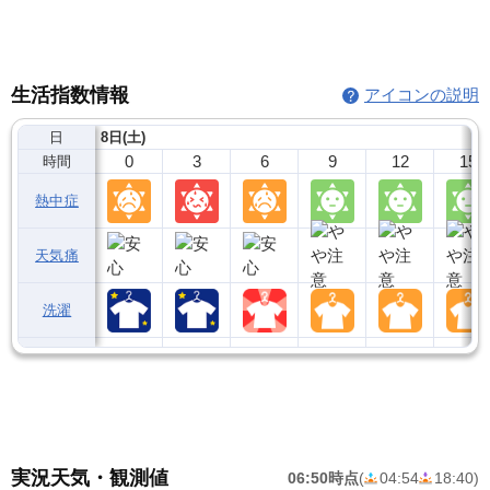
生活指数情報
アイコンの説明
日
8日(土)
0
3
6
9
12
15
時間
熱中症
天気痛
洗濯
実況天気・観測値
06:50時点
(
04:54
18:40
)