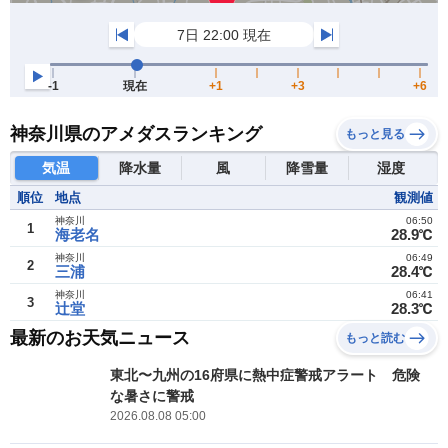
神奈川県のアメダスランキング
もっと見る
気温
降水量
風
降雪量
湿度
順位
地点
観測値
神奈川
06:50
1
海老名
28.9℃
神奈川
06:49
2
三浦
28.4℃
神奈川
06:41
3
辻堂
28.3℃
最新のお天気ニュース
もっと読む
東北〜九州の16府県に熱中症警戒アラート 危険
な暑さに警戒
2026.08.08 05:00