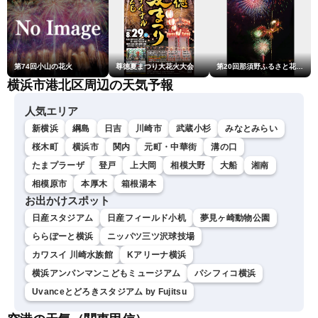
第74回小山の花火
尊徳夏まつり大花火大会
第20回那須野ふるさと花火大会
横浜市港北区周辺の天気予報
人気エリア
新横浜
綱島
日吉
川崎市
武蔵小杉
みなとみらい
桜木町
横浜市
関内
元町・中華街
溝の口
たまプラーザ
登戸
上大岡
相模大野
大船
湘南
相模原市
本厚木
箱根湯本
お出かけスポット
日産スタジアム
日産フィールド小机
夢見ヶ崎動物公園
ららぽーと横浜
ニッパツ三ツ沢球技場
カワスイ 川崎水族館
Kアリーナ横浜
横浜アンパンマンこどもミュージアム
パシフィコ横浜
Uvanceとどろきスタジアム by Fujitsu