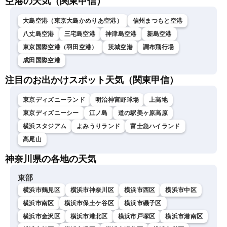
空港の天気（関東甲信）
大島空港（東京大島かめりあ空港）
信州まつもと空港
八丈島空港
三宅島空港
神津島空港
新島空港
東京国際空港（羽田空港）
茨城空港
調布飛行場
成田国際空港
注目のお出かけスポット天気（関東甲信）
東京ディズニーランド
明治神宮野球場
上高地
東京ディズニーシー
江ノ島
道の駅美ヶ原高原
横浜スタジアム
よみうりランド
富士急ハイランド
高尾山
神奈川県の各地の天気
東部
横浜市鶴見区
横浜市神奈川区
横浜市西区
横浜市中区
横浜市南区
横浜市保土ケ谷区
横浜市磯子区
横浜市金沢区
横浜市港北区
横浜市戸塚区
横浜市港南区