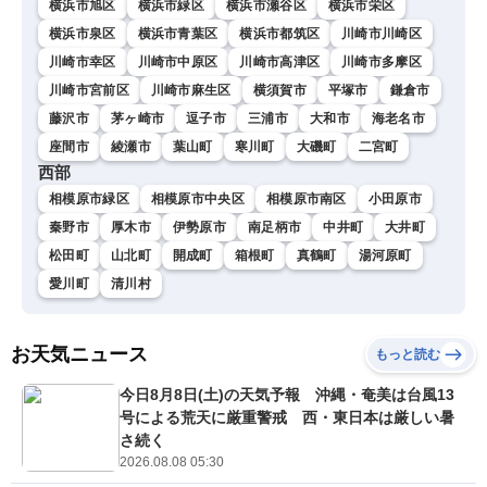
横浜市旭区
横浜市緑区
横浜市瀬谷区
横浜市栄区
横浜市泉区
横浜市青葉区
横浜市都筑区
川崎市川崎区
川崎市幸区
川崎市中原区
川崎市高津区
川崎市多摩区
川崎市宮前区
川崎市麻生区
横須賀市
平塚市
鎌倉市
藤沢市
茅ヶ崎市
逗子市
三浦市
大和市
海老名市
座間市
綾瀬市
葉山町
寒川町
大磯町
二宮町
西部
相模原市緑区
相模原市中央区
相模原市南区
小田原市
秦野市
厚木市
伊勢原市
南足柄市
中井町
大井町
松田町
山北町
開成町
箱根町
真鶴町
湯河原町
愛川町
清川村
お天気ニュース
もっと読む
今日8月8日(土)の天気予報 沖縄・奄美は台風13
号による荒天に厳重警戒 西・東日本は厳しい暑
さ続く
2026.08.08 05:30