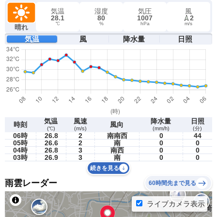
気温
湿度
気圧
風
28.1
80
1007
2
℃
%
hPa
m/s
晴れ
気温
風
降水量
日照
気温
風速
降水量
日照
時刻
風向
(℃)
(m/s)
(mm/h)
(分)
06時
26.8
2
南南西
0
44
05時
26.6
2
南
0
0
04時
26.8
3
南西
0
0
03時
26.9
3
南
0
0
続きを見る
雨雲レーダー
60時間先まで見る