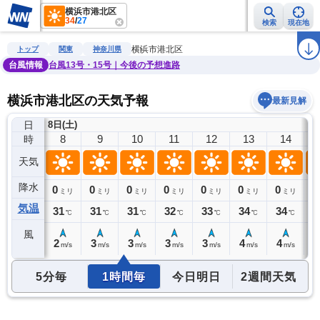
横浜市港北区
34
/
27
検索
現在地
雨雲レーダー
台風情報
地震情報
警報・注意報
2週間天気
ラ
横浜市港北区
トップ
関東
神奈川県
台風情報
台風13号・15号｜今後の予想進路
横浜市港北区の天気予報
最新見解
日
8日(土)
7
8
9
10
11
12
13
14
時
天気
降水
0
0
0
0
0
0
0
0
0
ミリ
ミリ
ミリ
ミリ
ミリ
ミリ
ミリ
ミリ
気温
30
31
31
31
32
33
34
34
3
℃
℃
℃
℃
℃
℃
℃
℃
風
2
2
3
3
3
3
4
4
4
m/s
m/s
m/s
m/s
m/s
m/s
m/s
m/s
5分毎
1時間毎
今日明日
2週間天気