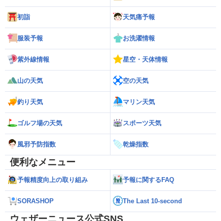
初詣
天気痛予報
服装予報
お洗濯情報
紫外線情報
星空・天体情報
山の天気
空の天気
釣り天気
マリン天気
ゴルフ場の天気
スポーツ天気
風邪予防指数
乾燥指数
便利なメニュー
予報精度向上の取り組み
予報に関するFAQ
SORASHOP
The Last 10-second
ウェザーニュース公式SNS