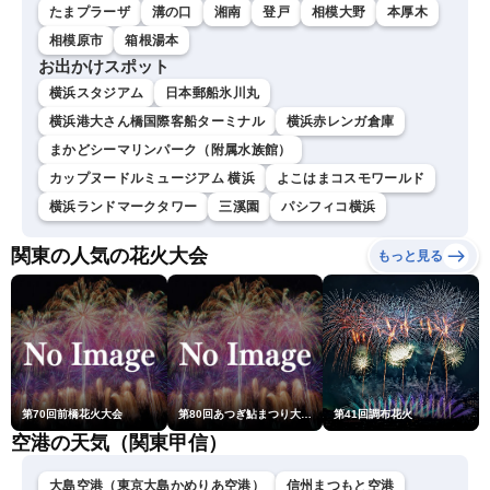
たまプラーザ
溝の口
湘南
登戸
相模大野
本厚木
相模原市
箱根湯本
お出かけスポット
横浜スタジアム
日本郵船氷川丸
横浜港大さん橋国際客船ターミナル
横浜赤レンガ倉庫
まかどシーマリンパーク（附属水族館）
カップヌードルミュージアム 横浜
よこはまコスモワールド
横浜ランドマークタワー
三溪園
パシフィコ横浜
関東の人気の花火大会
もっと見る
第70回前橋花火大会
第80回あつぎ鮎まつり大花火大会
第41回調布花火
空港の天気（関東甲信）
大島空港（東京大島かめりあ空港）
信州まつもと空港