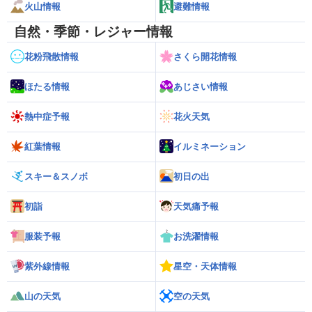
火山情報
避難情報
自然・季節・レジャー情報
花粉飛散情報
さくら開花情報
ほたる情報
あじさい情報
熱中症予報
花火天気
紅葉情報
イルミネーション
スキー＆スノボ
初日の出
初詣
天気痛予報
服装予報
お洗濯情報
紫外線情報
星空・天体情報
山の天気
空の天気