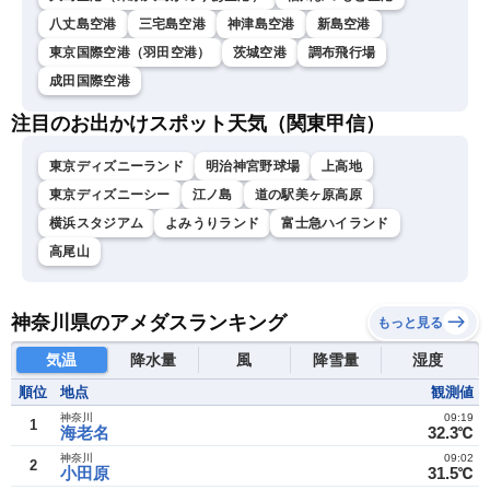
八丈島空港
三宅島空港
神津島空港
新島空港
東京国際空港（羽田空港）
茨城空港
調布飛行場
成田国際空港
注目のお出かけスポット天気（関東甲信）
東京ディズニーランド
明治神宮野球場
上高地
東京ディズニーシー
江ノ島
道の駅美ヶ原高原
横浜スタジアム
よみうりランド
富士急ハイランド
高尾山
神奈川県のアメダスランキング
もっと見る
気温
降水量
風
降雪量
湿度
順位
地点
観測値
神奈川
09:19
1
海老名
32.3℃
神奈川
09:02
2
小田原
31.5℃