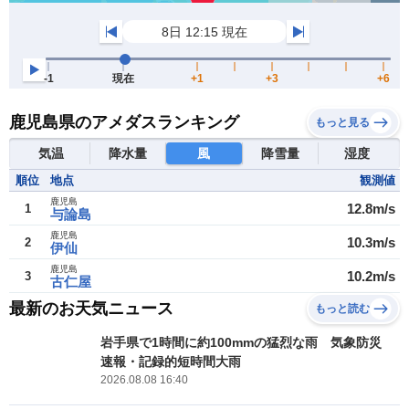
鹿児島県のアメダスランキング
もっと見る
気温
降水量
風
降雪量
湿度
順位
地点
観測値
鹿児島
12.8m/s
1
与論島
鹿児島
10.3m/s
2
伊仙
鹿児島
10.2m/s
3
古仁屋
最新のお天気ニュース
もっと読む
岩手県で1時間に約100mmの猛烈な雨 気象防災
速報・記録的短時間大雨
2026.08.08 16:40