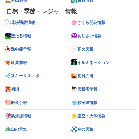
火山情報
避難情報
自然・季節・レジャー情報
花粉飛散情報
さくら開花情報
ほたる情報
あじさい情報
熱中症予報
花火天気
紅葉情報
イルミネーション
スキー＆スノボ
初日の出
初詣
天気痛予報
服装予報
お洗濯情報
紫外線情報
星空・天体情報
山の天気
空の天気