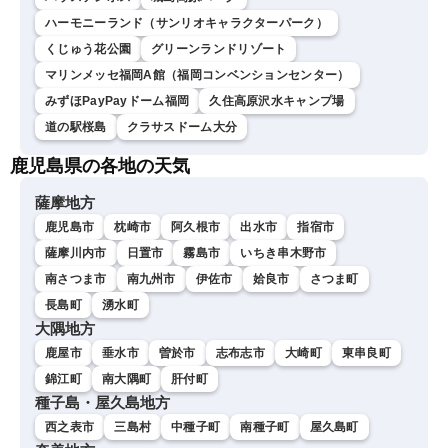
ハーモニーランド（サンリオキャラクターパーク）
くじゅう花公園
グリーンランドリゾート
マリンメッセ福岡A館（福岡コンベンションセンター）
みずほPayPayドーム福岡
久住高原沢水キャンプ場
道の駅桜島
クラサスドーム大分
鹿児島県の各地の天気
薩摩地方
鹿児島市
枕崎市
阿久根市
出水市
指宿市
薩摩川内市
日置市
霧島市
いちき串木野市
南さつま市
南九州市
伊佐市
姶良市
さつま町
長島町
湧水町
大隅地方
鹿屋市
垂水市
曽於市
志布志市
大崎町
東串良町
錦江町
南大隅町
肝付町
種子島・屋久島地方
西之表市
三島村
中種子町
南種子町
屋久島町