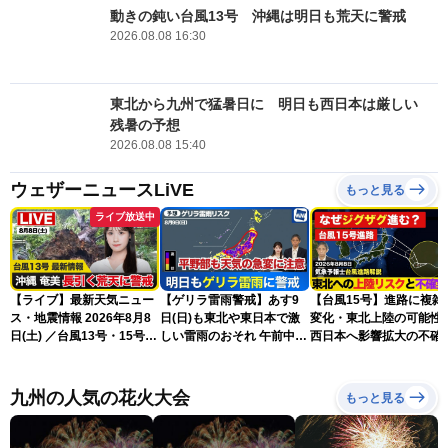
動きの鈍い台風13号 沖縄は明日も荒天に警戒
2026.08.08 16:30
東北から九州で猛暑日に 明日も西日本は厳しい
残暑の予想
2026.08.08 15:40
ウェザーニュースLiVE
もっと見る
ライブ放送中
【ライブ】最新天気ニュー
【ゲリラ雷雨警戒】あす9
【台風15号】進路に複雑
ス・地震情報 2026年8月8
日(日)も東北や東日本で激
変化・東北上陸の可能性
日(土) ／台風13号・15号
しい雷雨のおそれ 午前中か
西日本へ影響拡大の不確
ゲリラ雷雨最新見解 令和
ら雨雲急発達の危険も
性
8年熊本地震情報〈ウェザ
ーニュースLiVEムーン・戸
九州の人気の花火大会
もっと見る
北美月／芳野達郎〉