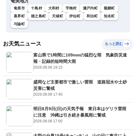
奄美地方
奄美市
十島村
大和村
宇検村
瀬戸内町
龍郷町
喜界町
徳之島町
天城町
伊仙町
和泊町
知名町
与論町
お天気ニュース
もっと読む
富山県で1時間に109mmの猛烈な雨 気象防災速
報・記録的短時間大雨
2026.08.08 19:15
盛岡など主要都市で激しい雷雨 道路冠水や土砂
災害に警戒
2026.08.08 17:40
明日8月9日(日)の天気予報 東日本はゲリラ雷雨
に注意 沖縄は引き続き暴風雨に警戒
2026.08.08 17:00
大型の台風15号(チャンホン) 山の日に東北に上