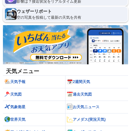
影響は？接近状況をリアルタイム更新
ウェザーリポート
空の写真を投稿して最新の天気を共有
天気メニュー
天気予報
2週間天気
天気図
過去天気図
気象衛星
お天気ニュース
世界天気
アメダス(実況天気)