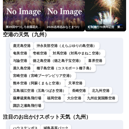
第39回やつしろ全国花火競技大会
2026志布志みなとまつり
町制施行70周年記念 第48回南種子町ロケット祭
空港の天気（九州）
鹿児島空港
沖永良部空港（えらぶゆりの島空港）
奄美空港
壱岐空港
対馬空港（対馬やまねこ空港）
与論空港
徳之島空港（徳之島子宝空港）
喜界空港
屋久島空港
種子島空港（コスモポート種子島）
宮崎空港（宮崎ブーゲンビリア空港）
熊本空港（阿蘇くまもと空港）
天草空港
五島福江空港（五島つばき空港）
長崎空港
北九州空港
薩摩硫黄島飛行場
福岡空港
大分空港
九州佐賀国際空港
諏訪之瀬島飛行場
注目のお出かけスポット天気（九州）
ハウステンボス
城島高原パーク