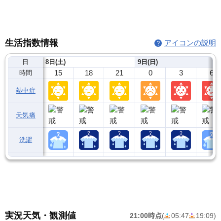
生活指数情報
アイコンの説明
日
8日(土)
9日(日)
15
18
21
0
3
6
時間
熱中症
天気痛
洗濯
実況天気・観測値
21:00時点
(
05:47
19:09
)