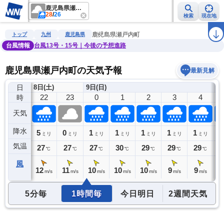
鹿児島県瀬戸内町
28
/
26
検索
現在地
雨雲レーダー
台風情報
地震情報
警報・注意報
2週間天気
ラ
鹿児島県瀬戸内町
トップ
九州
鹿児島県
台風情報
台風13号・15号｜今後の予想進路
鹿児島県瀬戸内町の天気予報
最新見解
日
8日(土)
9日(日)
21
22
23
0
1
2
3
4
時
天気
降水
3
5
0
1
1
1
1
1
1
ミリ
ミリ
ミリ
ミリ
ミリ
ミリ
ミリ
ミリ
気温
26
27
27
27
30
29
29
29
2
℃
℃
℃
℃
℃
℃
℃
℃
風
12
12
11
10
10
10
9
9
9
m/s
m/s
m/s
m/s
m/s
m/s
m/s
m/s
5分毎
1時間毎
今日明日
2週間天気