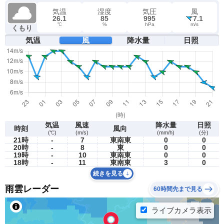
気温
湿度
気圧
風
26.1
85
995
7.1
℃
%
hPa
m/s
くもり
気温
風
降水量
日照
気温
風速
降水量
日照
時刻
風向
(℃)
(m/s)
(mm/h)
(分)
21時
-
7
東南東
0
0
20時
-
8
東
0
0
19時
-
10
東南東
0
0
18時
-
11
東南東
3
0
続きを見る
雨雲レーダー
60時間先まで見る