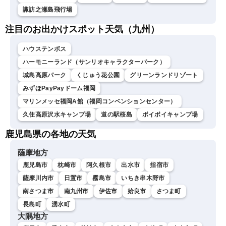
諏訪之瀬島飛行場
注目のお出かけスポット天気（九州）
ハウステンボス
ハーモニーランド（サンリオキャラクターパーク）
城島高原パーク
くじゅう花公園
グリーンランドリゾート
みずほPayPayドーム福岡
マリンメッセ福岡A館（福岡コンベンションセンター）
久住高原沢水キャンプ場
道の駅桜島
ボイボイキャンプ場
鹿児島県の各地の天気
薩摩地方
鹿児島市
枕崎市
阿久根市
出水市
指宿市
薩摩川内市
日置市
霧島市
いちき串木野市
南さつま市
南九州市
伊佐市
姶良市
さつま町
長島町
湧水町
大隅地方