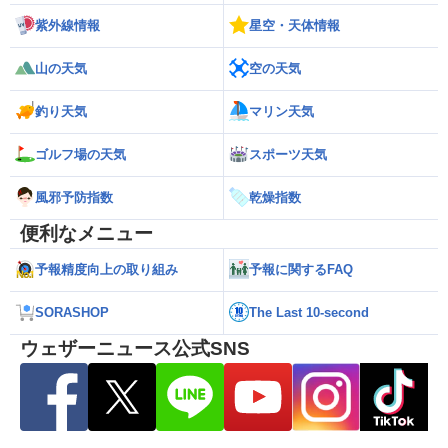
紫外線情報
星空・天体情報
山の天気
空の天気
釣り天気
マリン天気
ゴルフ場の天気
スポーツ天気
風邪予防指数
乾燥指数
便利なメニュー
予報精度向上の取り組み
予報に関するFAQ
SORASHOP
The Last 10-second
ウェザーニュース公式SNS