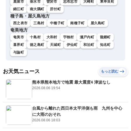
鹿屋市
垂水市
曽於市
志布志市
大崎町
東串良町
錦江町
南大隅町
肝付町
種子島・屋久島地方
西之表市
三島村
中種子町
南種子町
屋久島町
奄美地方
奄美市
十島村
大和村
宇検村
瀬戸内町
龍郷町
喜界町
徳之島町
天城町
伊仙町
和泊町
知名町
与論町
お天気ニュース
もっと読む
熊本県熊本地方で地震 最大震度4 津波なし
2026.08.06 19:54
台風から離れた西日本太平洋側も雨 九州を中心
に大雨のおそれ
2026.08.06 18:03