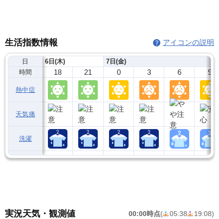
生活指数情報
アイコンの説明
日
6日(木)
7日(金)
18
21
0
3
6
9
時間
熱中症
天気痛
洗濯
実況天気・観測値
00:00時点
(
05:38
19:08
)