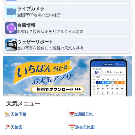
ライブカメラ
全国2500地点の空の様子
台風情報
影響は？接近状況をリアルタイム更新
ウェザーリポート
空の写真を投稿して最新の天気を共有
天気メニュー
天気予報
2週間天気
天気図
過去天気図