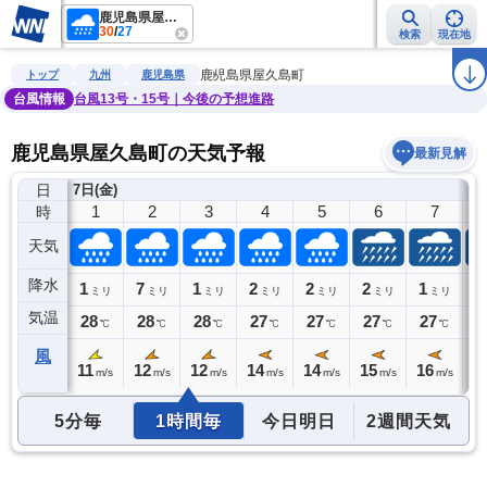
鹿児島県屋久島町
30
/
27
検索
現在地
雨雲レーダー
台風情報
地震情報
警報・注意報
2週間天気
ラ
鹿児島県屋久島町
トップ
九州
鹿児島県
台風情報
台風13号・15号｜今後の予想進路
鹿児島県屋久島町の天気予報
最新見解
日
)
7日(金)
0
1
2
3
4
5
6
7
時
天気
降水
1
1
7
1
2
2
2
1
1
ミリ
ミリ
ミリ
ミリ
ミリ
ミリ
ミリ
ミリ
気温
28
28
28
28
27
27
27
27
2
℃
℃
℃
℃
℃
℃
℃
℃
風
11
11
12
12
14
14
15
16
1
m/s
m/s
m/s
m/s
m/s
m/s
m/s
m/s
5分毎
1時間毎
今日明日
2週間天気