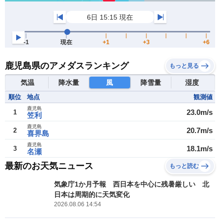
鹿児島県のアメダスランキング
もっと見る
気温
降水量
風
降雪量
湿度
順位
地点
観測値
鹿児島
23.0m/s
1
笠利
鹿児島
20.7m/s
2
喜界島
鹿児島
18.1m/s
3
名瀬
最新のお天気ニュース
もっと読む
気象庁1か月予報 西日本を中心に残暑厳しい 北
日本は周期的に天気変化
2026.08.06 14:54