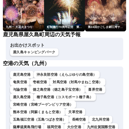
九州一 大花火まつり
町制施行70周年記念 第48回南種子町ロケット祭
第24回かごしま錦江湾サマーナイト大花火大会
鹿児島県屋久島町周辺の天気予報
お出かけスポット
屋久島キャンピングパーク
空港の天気（九州）
鹿児島空港
沖永良部空港（えらぶゆりの島空港）
奄美空港
壱岐空港
対馬空港（対馬やまねこ空港）
与論空港
徳之島空港（徳之島子宝空港）
喜界空港
屋久島空港
種子島空港（コスモポート種子島）
宮崎空港（宮崎ブーゲンビリア空港）
熊本空港（阿蘇くまもと空港）
天草空港
五島福江空港（五島つばき空港）
長崎空港
北九州空港
薩摩硫黄島飛行場
福岡空港
大分空港
九州佐賀国際空港