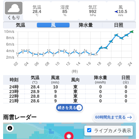
気温
湿度
気圧
風
28.4
85
992
10.5
℃
%
hPa
m/s
くもり
気温
風
降水量
日照
気温
風速
降水量
日照
時刻
風向
(℃)
(m/s)
(mm/h)
(分)
24時
28.4
10
東
0
0
23時
28.9
9
東
0
0
22時
28.8
8
東
0
0
21時
28.6
9
東
0
0
続きを見る
雨雲レーダー
60時間先まで見る