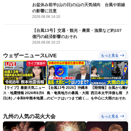
お盆休み前半(山の日)の山の天気傾向 台風や前線
の影響に注意
2026.08.06 14:10
【台風13号】交通・観光・農業・漁業など約107
億円の経済影響のおそれ
2026.08.06 10:15
ウェザーニュースLiVE
もっと見る
ライブ放送中
【ライブ】最新天気ニュー
【台風13号 2026】沖縄本
【雨情報】台風から離れ
ス・地震情報 2026年8月6
島・奄美地方の暴風・大雨
西日本太平洋側も雨 九
日(木) ／令和8年熊本地震情
のピークはいつまで続く？
を中心に大雨のおそれ
報 沖縄・奄美を台風13号
（6日18時更新）
が直撃〈ウェザーニュース
LiVEムーン・駒木結衣／本
九州の人気の花火大会
もっと見る
田竜也〉