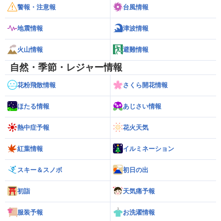
警報・注意報
台風情報
地震情報
津波情報
火山情報
避難情報
自然・季節・レジャー情報
花粉飛散情報
さくら開花情報
ほたる情報
あじさい情報
熱中症予報
花火天気
紅葉情報
イルミネーション
スキー＆スノボ
初日の出
初詣
天気痛予報
服装予報
お洗濯情報