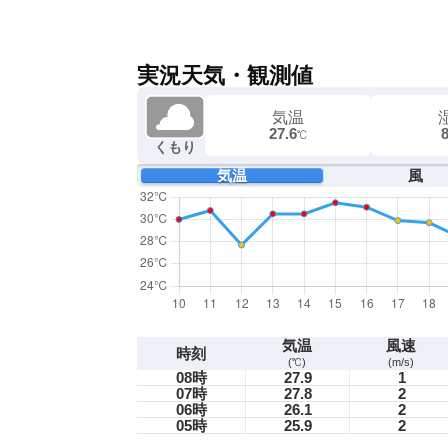
実況天気・観測値
気温
27.6
℃
くもり
気温
風
気温
風速
時刻
(℃)
(m/s)
08時
27.9
1
07時
27.8
2
06時
26.1
2
05時
25.9
2