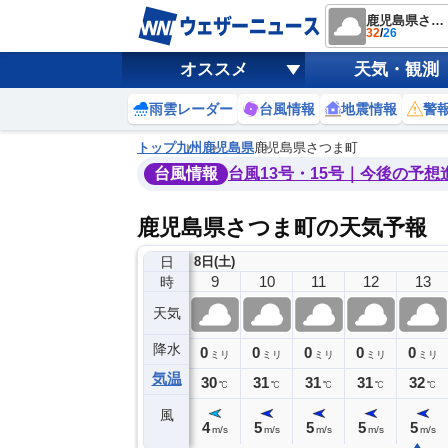
鹿児島県さつま町
32
/
26
オススメ
天気・観測
雨雲レーダー
台風情報
地震情報
警
トップ
九州
鹿児島県
鹿児島県さつま町
台風情報
台風13号・15号｜今後の予想
鹿児島県さつま町の天気予報
日
8日(土)
5
6
7
8
9
10
11
12
13
時
天気
降水
0
0
0
0
0
0
0
0
ミリ
ミリ
ミリ
ミリ
ミリ
ミリ
ミリ
ミリ
ミリ
気温
26
27
28
29
30
31
31
31
32
℃
℃
℃
℃
℃
℃
℃
℃
℃
風
2
2
3
4
4
5
5
5
5
m/s
m/s
m/s
m/s
m/s
m/s
m/s
m/s
m/s