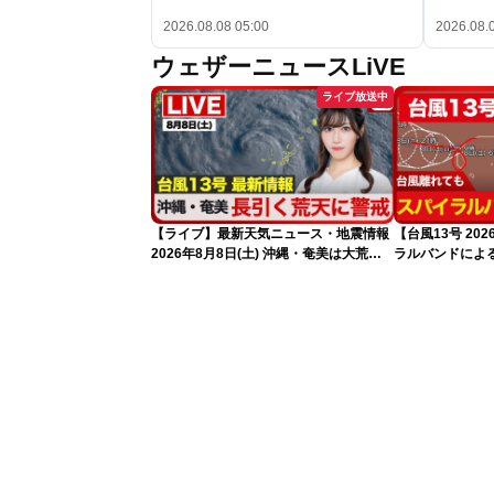
2026.08.08 05:00
2026.08.
ウェザーニュースLiVE
ライブ放送中
【ライブ】最新天気ニュース・地震情報
【台風13号 2
2026年8月8日(土) 沖縄・奄美は大荒れ
ラルバンドによ
の天気が続く／令和8年熊本地震情報
報）
〈ウェザーニュースLiVEサンシャイン・
魚住茉由／山口剛央〉