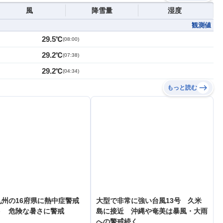
風
降雪量
湿度
観測値
29.5℃
(
08:00
)
29.2℃
(
07:38
)
29.2℃
(
04:34
)
もっと読む
州の16府県に熱中症警戒
大型で非常に強い台風13号 久米
ト 危険な暑さに警戒
島に接近 沖縄や奄美は暴風・大雨
への警戒続く