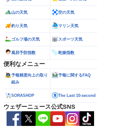
山の天気
空の天気
釣り天気
マリン天気
ゴルフ場の天気
スポーツ天気
風邪予防指数
乾燥指数
便利なメニュー
26】今後の進路は？北日
【台風13号 2026】雨風の影響はいつま
【お盆休みの天気2
る可能性も（7日22時
で続く？／ウェザーニュース気象予報士
注意 後半は急な雷
予報精度向上の取り
予報に関するFAQ
解説（7日22時情報）
組み
SORASHOP
The Last 10-second
ウェザーニュース公式SNS