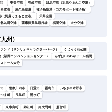
港）
奄美空港
壱岐空港
対馬空港（対馬やまねこ空港）
喜界空港
屋久島空港
種子島空港（コスモポート種子島）
港（阿蘇くまもと空港）
天草空港
北九州空港
薩摩硫黄島飛行場
福岡空港
大分空港
（九州）
ーランド（サンリオキャラクターパーク）
くじゅう花公園
館（福岡コンベンションセンター）
みずほPayPayドーム福岡
サスドーム大分
宿市
薩摩川内市
日置市
霧島市
いちき串木野市
さつま町
長島町
湧水町
町
東串良町
錦江町
南大隅町
肝付町