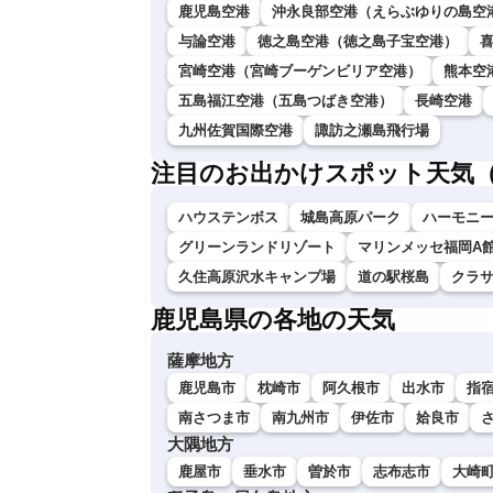
鹿児島空港
沖永良部空港（えらぶゆりの島空
与論空港
徳之島空港（徳之島子宝空港）
宮崎空港（宮崎ブーゲンビリア空港）
熊本空
五島福江空港（五島つばき空港）
長崎空港
九州佐賀国際空港
諏訪之瀬島飛行場
注目のお出かけスポット天気
ハウステンボス
城島高原パーク
ハーモニ
グリーンランドリゾート
マリンメッセ福岡A
久住高原沢水キャンプ場
道の駅桜島
クラ
鹿児島県の各地の天気
薩摩地方
鹿児島市
枕崎市
阿久根市
出水市
指
南さつま市
南九州市
伊佐市
姶良市
大隅地方
鹿屋市
垂水市
曽於市
志布志市
大崎