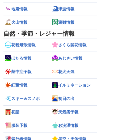
地震情報
津波情報
火山情報
避難情報
自然・季節・レジャー情報
花粉飛散情報
さくら開花情報
ほたる情報
あじさい情報
熱中症予報
花火天気
紅葉情報
イルミネーション
スキー＆スノボ
初日の出
初詣
天気痛予報
服装予報
お洗濯情報
紫外線情報
星空・天体情報