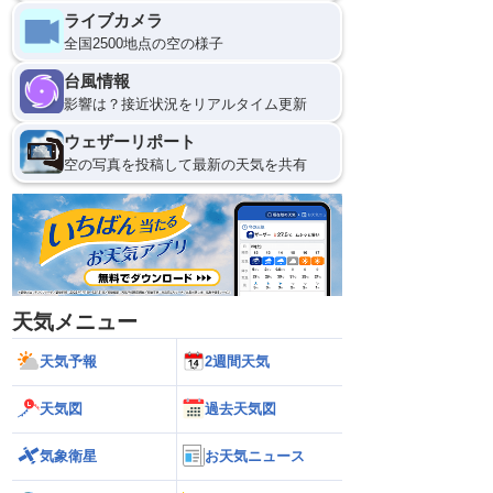
ライブカメラ
全国2500地点の空の様子
台風情報
影響は？接近状況をリアルタイム更新
ウェザーリポート
空の写真を投稿して最新の天気を共有
天気メニュー
天気予報
2週間天気
天気図
過去天気図
気象衛星
お天気ニュース