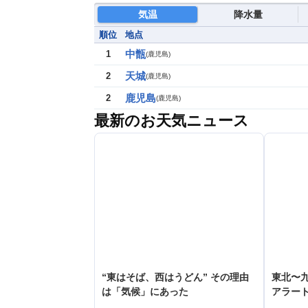
気温
降水量
順位
地点
中甑
1
(
鹿児島
)
天城
2
(
鹿児島
)
鹿児島
2
(
鹿児島
)
最新のお天気ニュース
“東はそば、西はうどん” その理由
東北〜九
は「気候」にあった
アラー