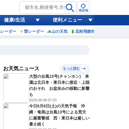
現在地
健康/生活
便利メニュー
風レーダー
雷レーダー
山の天気
花粉飛散情報
世界天気
お天気ニュース
もっと読む
9日(日)
大型の台風15号(チャンホン) 来
2
23
0
1
2
3
4
5
6
週は北日本・東日本に接近・上陸
のおそれ お盆休みの移動に影響
も
2026.08.08 07:20
0
0
0
0
0
0
0
0
リ
ミリ
ミリ
ミリ
ミリ
ミリ
ミリ
ミリ
ミリ
今日8月8日(土)の天気予報 沖
26
26
26
26
25
25
25
25
℃
℃
℃
℃
℃
℃
℃
℃
℃
縄・奄美は台風13号による荒天
に厳重警戒 西・東日本は厳しい
3
2
2
2
2
2
1
2
暑さ続く
/s
m/s
m/s
m/s
m/s
m/s
m/s
m/s
m/s