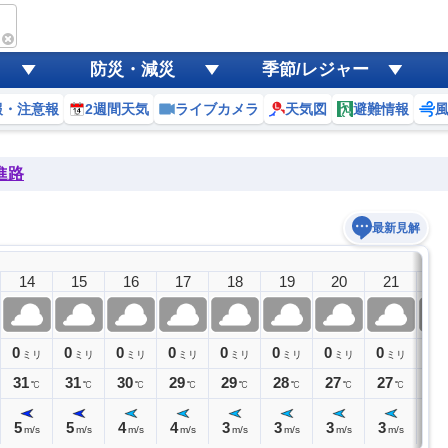
防災・減災
季節/レジャー
報・注意報
2週間天気
ライブカメラ
天気図
避難情報
進路
最新見解
14
15
16
17
18
19
20
21
2
0
0
0
0
0
0
0
0
0
ミリ
ミリ
ミリ
ミリ
ミリ
ミリ
ミリ
ミリ
ミ
31
31
30
29
29
28
27
27
27
℃
℃
℃
℃
℃
℃
℃
℃
5
5
4
4
3
3
3
3
3
m/s
m/s
m/s
m/s
m/s
m/s
m/s
m/s
m