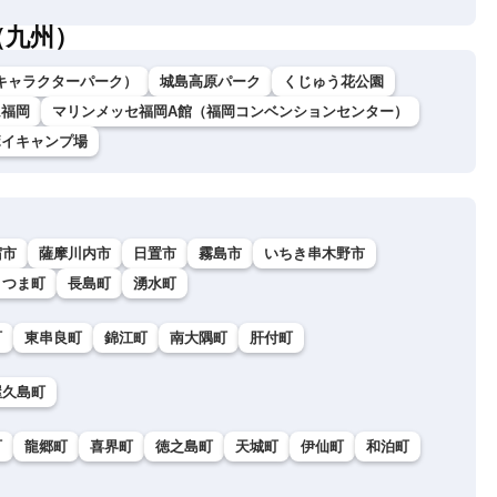
（九州）
キャラクターパーク）
城島高原パーク
くじゅう花公園
ム福岡
マリンメッセ福岡A館（福岡コンベンションセンター）
ボイキャンプ場
宿市
薩摩川内市
日置市
霧島市
いちき串木野市
さつま町
長島町
湧水町
町
東串良町
錦江町
南大隅町
肝付町
屋久島町
町
龍郷町
喜界町
徳之島町
天城町
伊仙町
和泊町