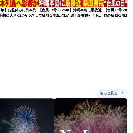
026年】お盆休みに日本列
【台風13号 2026年】沖縄本島に最接近
【台風13号 20
路予想に大きなばらつき
で猛烈な雨風／動き遅く影響長引くおそ
前の猛烈な雨風 最大
）
れ（7日13時更新）
測 吹き返しも猛
（7日11時更新）
もっと見る