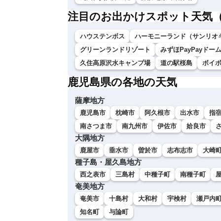
注目のお出かけスポット天気
ハウステンボス
ハーモニーランド（サンリオ
グリーンランドリゾート
みずほPayPayドー
久住高原沢水キャンプ場
道の駅桜島
ボイ
鹿児島県の各地の天気
薩摩地方
鹿児島市
枕崎市
阿久根市
出水市
指
南さつま市
南九州市
伊佐市
姶良市
大隅地方
鹿屋市
垂水市
曽於市
志布志市
大崎
種子島・屋久島地方
西之表市
三島村
中種子町
南種子町
奄美地方
奄美市
十島村
大和村
宇検村
瀬戸内
知名町
与論町