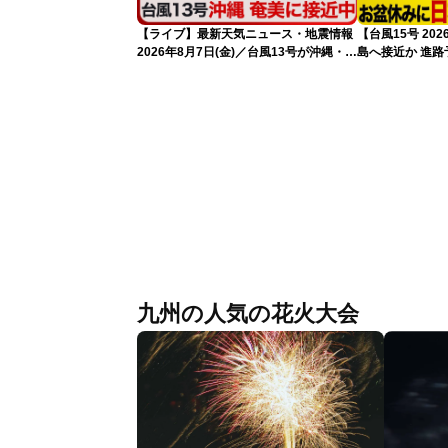
【ライブ】最新天気ニュース・地震情報
【台風15号 2
2026年8月7日(金)／台風13号が沖縄・奄
島へ接近か 進
美に最接近へ 令和8年熊本地震情報
（7日13時更新
〈ウェザーニュースLiVEアフタヌーン・
小林李衣奈／内藤邦裕〉
九州の人気の花火大会