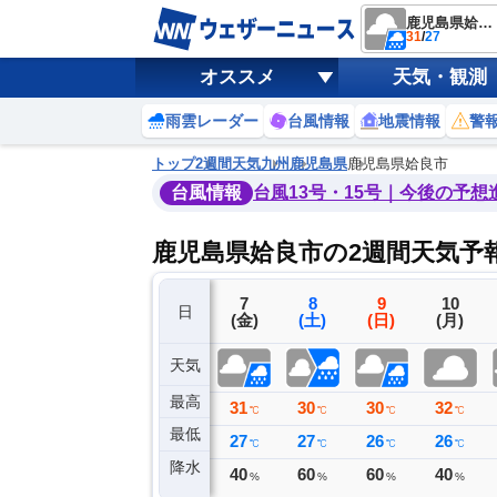
鹿児島県姶良市
31
/
27
オススメ
天気・観測
雨雲レーダー
台風情報
地震情報
警
トップ
2週間天気
九州
鹿児島県
鹿児島県姶良市
台風情報
台風13号・15号｜今後の予想
鹿児島県姶良市の2週間天気予
4
5
6
7
8
9
10
日
(火)
(水)
(木)
(金)
(土)
(日)
(月)
天気
最高
34
35
33
31
30
30
32
℃
℃
℃
℃
℃
℃
℃
最低
26
27
27
27
27
26
26
℃
℃
℃
℃
℃
℃
℃
降水
0
0
12
40
60
60
40
ミリ
ミリ
ミリ
%
%
%
%