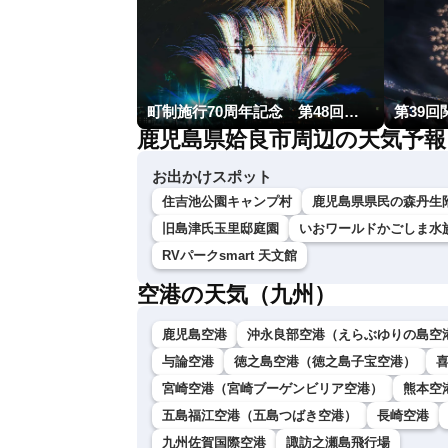
町制施行70周年記念 第48回南種子町ロケット祭
第39回
鹿児島県姶良市周辺の天気予報
お出かけスポット
住吉池公園キャンプ村
鹿児島県県民の森丹生
旧島津氏玉里邸庭園
いおワールドかごしま水
RVパークsmart 天文館
空港の天気（九州）
鹿児島空港
沖永良部空港（えらぶゆりの島空
与論空港
徳之島空港（徳之島子宝空港）
宮崎空港（宮崎ブーゲンビリア空港）
熊本空
五島福江空港（五島つばき空港）
長崎空港
九州佐賀国際空港
諏訪之瀬島飛行場