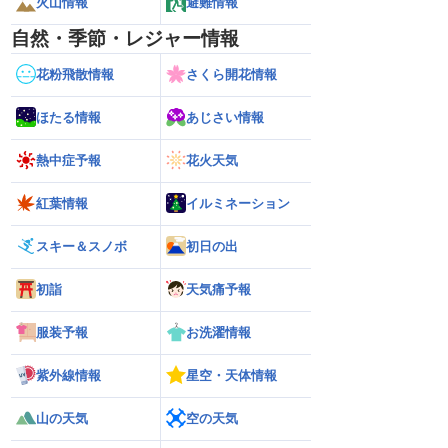
火山情報
避難情報
自然・季節・レジャー情報
花粉飛散情報
さくら開花情報
ほたる情報
あじさい情報
熱中症予報
花火天気
紅葉情報
イルミネーション
スキー＆スノボ
初日の出
初詣
天気痛予報
服装予報
お洗濯情報
紫外線情報
星空・天体情報
山の天気
空の天気