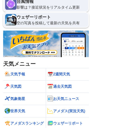
台風情報
影響は？接近状況をリアルタイム更新
ウェザーリポート
空の写真を投稿して最新の天気を共有
天気メニュー
天気予報
2週間天気
天気図
過去天気図
気象衛星
お天気ニュース
世界天気
アメダス(実況天気)
アメダスランキング
ウェザーリポート