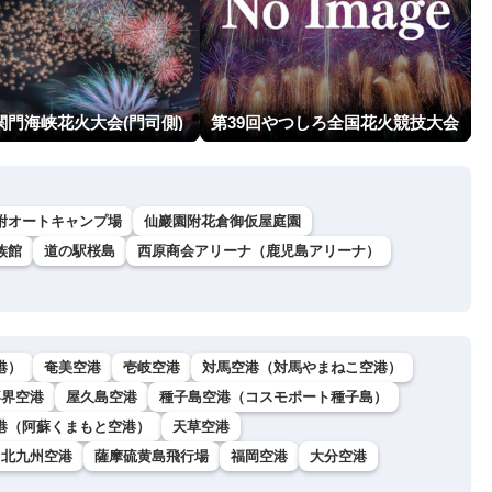
関門海峡花火大会(門司側)
第39回やつしろ全国花火競技大会
附オートキャンプ場
仙巖園附花倉御仮屋庭園
族館
道の駅桜島
西原商会アリーナ（鹿児島アリーナ）
港）
奄美空港
壱岐空港
対馬空港（対馬やまねこ空港）
喜界空港
屋久島空港
種子島空港（コスモポート種子島）
港（阿蘇くまもと空港）
天草空港
北九州空港
薩摩硫黄島飛行場
福岡空港
大分空港