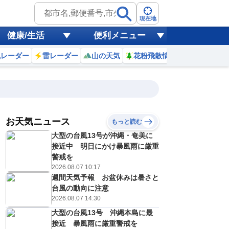
現在地
健康/生活
便利メニュー
風レーダー
雷レーダー
山の天気
花粉飛散情報
世界天気
お天気ニュース
もっと読む
18
19
20
21
大型の台風13号が沖縄・奄美に
(火)
(水)
(木)
(金)
予報の
接近中 明日にかけ暴風雨に厳重
D
C
E
E
信頼度
高
警戒を
A
2026.08.07 10:17
B
週間天気予報 お盆休みは暑さと
C
4
35
33
35
D
台風の動向に注意
℃
℃
℃
℃
E
2026.08.07 14:30
5
25
26
26
低
℃
℃
℃
℃
？
大型の台風13号 沖縄本島に最
0
10
40
30
%
%
%
%
接近 暴風雨に厳重警戒を