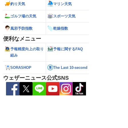
釣り天気
マリン天気
26年】台風の目に入る直
【台風13号 2026】大型で強い台風13号
【台風13号 202
瞬間風速42.2m/s観
が沖縄・奄美に最接近 暴風や大雨警戒
県への影響は？（7
ゴルフ場の天気
スポーツ天気
烈な暴風になるおそれ
（7日10時現在）
風邪予防指数
乾燥指数
便利なメニュー
予報精度向上の取り
予報に関するFAQ
組み
SORASHOP
The Last 10-second
ウェザーニュース公式SNS