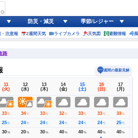
防災・減災
季節/レジャー
報・注意報
2週間天気
ライブカメラ
天気図
避難情報
進路
報
週間の最新見解
11
12
13
14
15
16
17
(火)
(水)
(木)
(金)
(土)
(日)
(月)
33
34
33
32
33
33
33
3
℃
℃
℃
℃
℃
℃
℃
25
24
24
24
24
24
25
2
℃
℃
℃
℃
℃
℃
℃
30
20
30
40
40
40
40
3
%
%
%
%
%
%
%