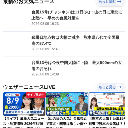
最新のお天気ニュース
もっと読む
台風15号(チャンホン)は11日(火)・山の日に東北に
上陸へ 早めの台風対策を
2026.08.09 16:23
猛暑日地点数は大幅に減少 熊本県八代で全国最
高の37.4℃
2026.08.09 15:37
台風13号は今夜中国大陸に上陸 最大500mmの大
雨のおそれ
2026.08.09 14:39
ウェザーニュースLiVE
もっと見る
ライブ放送中
【ライブ】最新天気ニュー
【山の日の天気】台風接近
【熊本の天気】台風15号
ス・地震情報 2026年8月9
で東北・関東は激しい雨や
影響で熊本の天気は？ 猛