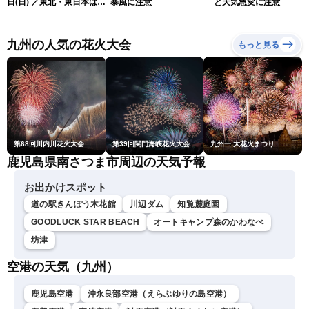
日(日) ／東北・東日本は急
暴風に注意
と天気急変に注意
な雷雨に注意〈ウェザーニ
ュースLiVEムーン・駒木結
衣／芳野達郎〉
九州の人気の花火大会
もっと見る
第68回川内川花火大会
第39回関門海峡花火大会(門司側)
九州一 大花火まつり
鹿児島県南さつま市周辺の天気予報
お出かけスポット
道の駅きんぽう木花館
川辺ダム
知覧麓庭園
GOODLUCK STAR BEACH
オートキャンプ森のかわなべ
坊津
空港の天気（九州）
鹿児島空港
沖永良部空港（えらぶゆりの島空港）