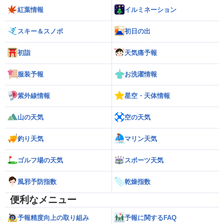
紅葉情報
イルミネーション
スキー＆スノボ
初日の出
初詣
天気痛予報
服装予報
お洗濯情報
紫外線情報
星空・天体情報
山の天気
空の天気
釣り天気
マリン天気
ゴルフ場の天気
スポーツ天気
風邪予防指数
乾燥指数
便利なメニュー
予報精度向上の取り組み
予報に関するFAQ