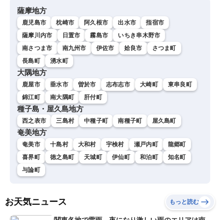
薩摩地方
鹿児島市
枕崎市
阿久根市
出水市
指宿市
薩摩川内市
日置市
霧島市
いちき串木野市
南さつま市
南九州市
伊佐市
姶良市
さつま町
長島町
湧水町
大隅地方
鹿屋市
垂水市
曽於市
志布志市
大崎町
東串良町
錦江町
南大隅町
肝付町
種子島・屋久島地方
西之表市
三島村
中種子町
南種子町
屋久島町
奄美地方
奄美市
十島村
大和村
宇検村
瀬戸内町
龍郷町
喜界町
徳之島町
天城町
伊仙町
和泊町
知名町
与論町
お天気ニュース
もっと読む