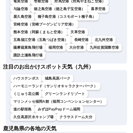
奄美空港
壱岐空港
対馬空港（対馬やまねこ空港）
与論空港
徳之島空港（徳之島子宝空港）
喜界空港
屋久島空港
種子島空港（コスモポート種子島）
宮崎空港（宮崎ブーゲンビリア空港）
熊本空港（阿蘇くまもと空港）
天草空港
五島福江空港（五島つばき空港）
長崎空港
北九州空港
薩摩硫黄島飛行場
福岡空港
大分空港
九州佐賀国際空港
諏訪之瀬島飛行場
注目のお出かけスポット天気（九州）
ハウステンボス
城島高原パーク
ハーモニーランド（サンリオキャラクターパーク）
くじゅう花公園
グリーンランドリゾート
マリンメッセ福岡A館（福岡コンベンションセンター）
道の駅桜島
みずほPayPayドーム福岡
久住高原沢水キャンプ場
クラサスドーム大分
鹿児島県の各地の天気