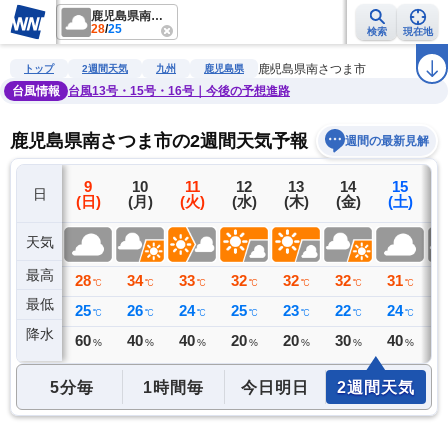
鹿児島県南さつま市
28
/
25
検索
現在地
雨雲レーダー
台風情報
地震情報
警報・注意報
2週間天気
ラ
鹿児島県南さつま市
トップ
2週間天気
九州
鹿児島県
台風情報
台風13号・15号・16号｜今後の予想進路
鹿児島県南さつま市の2週間天気予報
週間の最新見解
8
9
10
11
12
13
14
15
日
(土)
(日)
(月)
(火)
(水)
(木)
(金)
(土)
(
天気
最高
30
28
34
33
32
32
32
31
3
℃
℃
℃
℃
℃
℃
℃
℃
最低
26
25
26
24
25
23
22
24
2
℃
℃
℃
℃
℃
℃
℃
℃
降水
10
60
40
40
20
20
30
40
3
ミリ
%
%
%
%
%
%
%
5分毎
1時間毎
今日明日
2週間天気