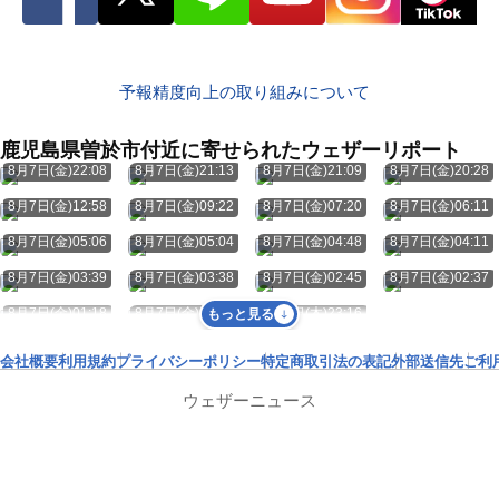
予報精度向上の取り組みについて
鹿児島県曽於市付近に寄せられたウェザーリポート
8月7日(金)22:08
8月7日(金)21:13
8月7日(金)21:09
8月7日(金)20:28
8月7日(金)12:58
8月7日(金)09:22
8月7日(金)07:20
8月7日(金)06:11
8月7日(金)05:06
8月7日(金)05:04
8月7日(金)04:48
8月7日(金)04:11
8月7日(金)03:39
8月7日(金)03:38
8月7日(金)02:45
8月7日(金)02:37
8月7日(金)01:18
8月7日(金)00:52
8月6日(木)23:16
もっと見る
会社概要
利用規約
プライバシーポリシー
特定商取引法の表記
外部送信先
ご利
ウェザーニュース