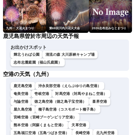
九州一 大花火まつり
第68回川内川花火大会
2026志布志みなとまつり
鹿児島県曽於市周辺の天気予報
お出かけスポット
輝北うわば公園
清流の森 大川原峡キャンプ場
志布志麓庭園（福山氏庭園）
空港の天気（九州）
鹿児島空港
沖永良部空港（えらぶゆりの島空港）
奄美空港
壱岐空港
対馬空港（対馬やまねこ空港）
与論空港
徳之島空港（徳之島子宝空港）
喜界空港
屋久島空港
種子島空港（コスモポート種子島）
宮崎空港（宮崎ブーゲンビリア空港）
熊本空港（阿蘇くまもと空港）
天草空港
五島福江空港（五島つばき空港）
長崎空港
北九州空港