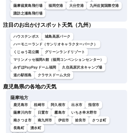
薩摩硫黄島飛行場
福岡空港
大分空港
九州佐賀国際空港
諏訪之瀬島飛行場
注目のお出かけスポット天気（九州）
ハウステンボス
城島高原パーク
ハーモニーランド（サンリオキャラクターパーク）
くじゅう花公園
グリーンランドリゾート
マリンメッセ福岡A館（福岡コンベンションセンター）
みずほPayPayドーム福岡
久住高原沢水キャンプ場
道の駅桜島
クラサスドーム大分
鹿児島県の各地の天気
薩摩地方
鹿児島市
枕崎市
阿久根市
出水市
指宿市
薩摩川内市
日置市
霧島市
いちき串木野市
南さつま市
南九州市
伊佐市
姶良市
さつま町
長島町
湧水町