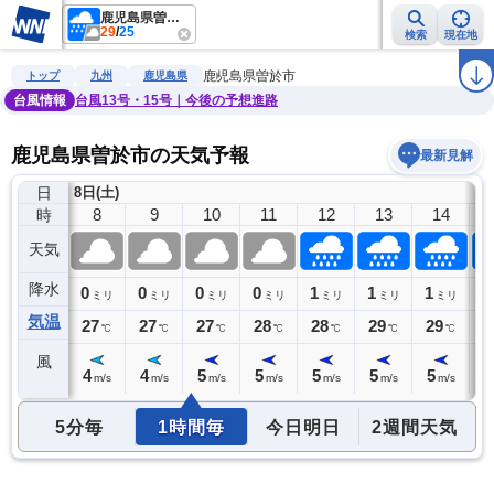
鹿児島県曽於市
29
/
25
検索
現在地
雨雲レーダー
台風情報
地震情報
警報・注意報
2週間天気
ラ
鹿児島県曽於市
トップ
九州
鹿児島県
台風情報
台風13号・15号｜今後の予想進路
鹿児島県曽於市の天気予報
最新見解
日
8日(土)
7
8
9
10
11
12
13
14
時
天気
降水
0
0
0
0
0
1
1
1
1
ミリ
ミリ
ミリ
ミリ
ミリ
ミリ
ミリ
ミリ
気温
26
27
27
27
28
28
29
29
2
℃
℃
℃
℃
℃
℃
℃
℃
風
4
4
4
5
5
5
5
5
5
m/s
m/s
m/s
m/s
m/s
m/s
m/s
m/s
5分毎
1時間毎
今日明日
2週間天気