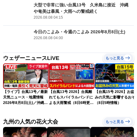
大型で非常に強い台風13号 久米島に接近 沖縄
や奄美は暴風・大雨への警戒続く
2026.08.08 04:15
今日のこよみ・今週のこよみ 2026年8月8日(土)
2026.08.08 04:00
ウェザーニュースLiVE
もっと見る
ライブ放送中
【ライブ】台風13号／最新
【台風13号 2026】台風離
【台風15号 2026】お盆
天気ニュース・地震情報
れてもスパイラルバンドに
みの天気に影響するおそ
2026年8月8日(土)／沖縄・
よる大雨警戒（8日6時更
（8日5時情報）
奄美は大荒れの天気が続く
新）
／令和8年熊本地震情報 ／
〈ウェザーニュースLiVEモ
九州の人気の花火大会
もっと見る
ーニング・松本真央／山口
剛央〉