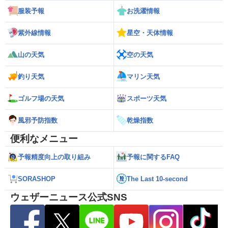
服装予報
お洗濯情報
紫外線情報
星空・天体情報
山の天気
空の天気
釣り天気
マリン天気
ゴルフ場の天気
スポーツ天気
風邪予防指数
乾燥指数
便利なメニュー
予報精度向上の取り組み
予報に関するFAQ
SORASHOP
The Last 10-second
ウェザーニュース公式SNS