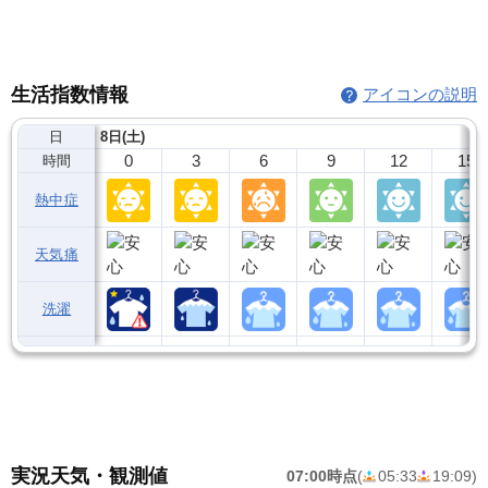
生活指数情報
アイコンの説明
日
8日(土)
0
3
6
9
12
15
時間
熱中症
天気痛
洗濯
実況天気・観測値
07:00時点
(
05:33
19:09
)