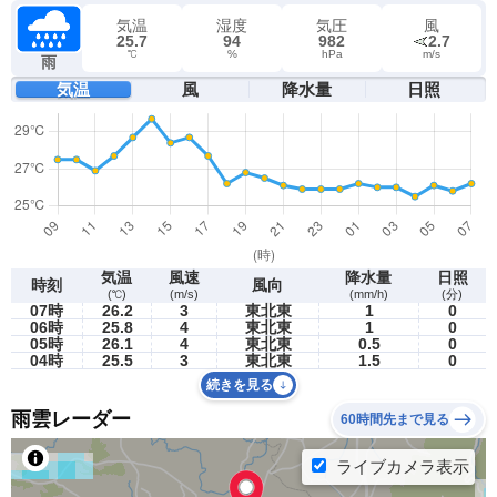
気温
湿度
気圧
風
25.7
94
982
2.7
℃
%
hPa
m/s
雨
気温
風
降水量
日照
気温
風速
降水量
日照
時刻
風向
(℃)
(m/s)
(mm/h)
(分)
07時
26.2
3
東北東
1
0
06時
25.8
4
東北東
1
0
05時
26.1
4
東北東
0.5
0
04時
25.5
3
東北東
1.5
0
続きを見る
雨雲レーダー
60時間先まで見る