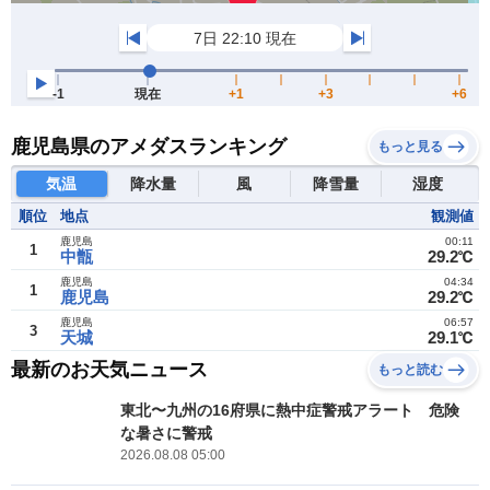
鹿児島県のアメダスランキング
もっと見る
気温
降水量
風
降雪量
湿度
順位
地点
観測値
鹿児島
00:11
1
中甑
29.2℃
鹿児島
04:34
1
鹿児島
29.2℃
鹿児島
06:57
3
天城
29.1℃
最新のお天気ニュース
もっと読む
東北〜九州の16府県に熱中症警戒アラート 危険
な暑さに警戒
2026.08.08 05:00