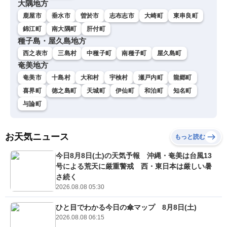
大隅地方
鹿屋市
垂水市
曽於市
志布志市
大崎町
東串良町
錦江町
南大隅町
肝付町
種子島・屋久島地方
西之表市
三島村
中種子町
南種子町
屋久島町
奄美地方
奄美市
十島村
大和村
宇検村
瀬戸内町
龍郷町
喜界町
徳之島町
天城町
伊仙町
和泊町
知名町
与論町
お天気ニュース
もっと読む
今日8月8日(土)の天気予報 沖縄・奄美は台風13
号による荒天に厳重警戒 西・東日本は厳しい暑
さ続く
2026.08.08 05:30
ひと目でわかる今日の傘マップ 8月8日(土)
2026.08.08 06:15