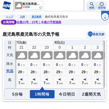
鹿児島県鹿児島市
31
/
28
検索
現在地
雨雲レーダー
台風情報
地震情報
警報・注意報
2週間天気
ラ
鹿児島県鹿児島市
トップ
九州
鹿児島県
台風情報
台風13号・15号｜今後の予想進路
鹿児島県鹿児島市の天気予報
最新見解
日
7日(金)
8日(土)
20
21
22
23
0
1
2
3
時
天気
降水
0
0
0
0
0
0
0
0
0
ミリ
ミリ
ミリ
ミリ
ミリ
ミリ
ミリ
ミリ
気温
28
28
28
28
29
29
29
29
2
℃
℃
℃
℃
℃
℃
℃
℃
風
7
7
7
7
7
7
7
7
7
m/s
m/s
m/s
m/s
m/s
m/s
m/s
m/s
5分毎
1時間毎
今日明日
2週間天気