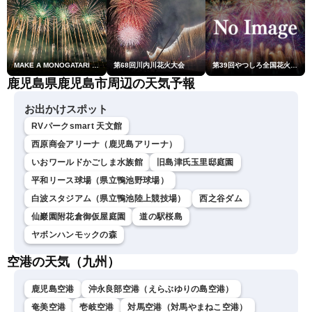
MAKE A MONOGATARI 2026
第68回川内川花火大会
第39回やつしろ全国花火競技大会
鹿児島県鹿児島市周辺の天気予報
お出かけスポット
RVパークsmart 天文館
西原商会アリーナ（鹿児島アリーナ）
いおワールドかごしま水族館
旧島津氏玉里邸庭園
平和リース球場（県立鴨池野球場）
白波スタジアム（県立鴨池陸上競技場）
西之谷ダム
仙巖園附花倉御仮屋庭園
道の駅桜島
ヤボンハンモックの森
空港の天気（九州）
鹿児島空港
沖永良部空港（えらぶゆりの島空港）
奄美空港
壱岐空港
対馬空港（対馬やまねこ空港）