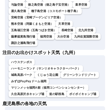
与論空港
徳之島空港（徳之島子宝空港）
喜界空港
屋久島空港
種子島空港（コスモポート種子島）
宮崎空港（宮崎ブーゲンビリア空港）
熊本空港（阿蘇くまもと空港）
天草空港
五島福江空港（五島つばき空港）
長崎空港
北九州空港
薩摩硫黄島飛行場
福岡空港
大分空港
九州佐賀国際空港
諏訪之瀬島飛行場
注目のお出かけスポット天気（九州）
ハウステンボス
ハーモニーランド（サンリオキャラクターパーク）
城島高原パーク
くじゅう花公園
グリーンランドリゾート
みずほPayPayドーム福岡
マリンメッセ福岡A館（福岡コンベンションセンター）
久住高原沢水キャンプ場
道の駅桜島
ボイボイキャンプ場
鹿児島県の各地の天気