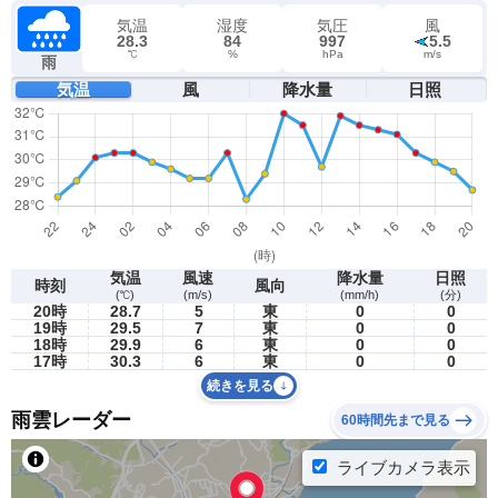
気温
湿度
気圧
風
28.3
84
997
5.5
℃
%
hPa
m/s
雨
気温
風
降水量
日照
気温
風速
降水量
日照
時刻
風向
(℃)
(m/s)
(mm/h)
(分)
20時
28.7
5
東
0
0
19時
29.5
7
東
0
0
18時
29.9
6
東
0
0
17時
30.3
6
東
0
0
続きを見る
雨雲レーダー
60時間先まで見る