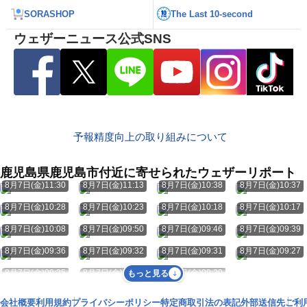
SORASHOP
The Last 10-second
ウェザーニュース公式SNS
予報精度向上の取り組みについて
鹿児島県鹿児島市付近に寄せられたウェザーリポート
8月7日(金)11:30
8月7日(金)11:13
8月7日(金)10:38
8月7日(金)10:37
8月7日(金)10:28
8月7日(金)10:23
8月7日(金)10:18
8月7日(金)10:17
8月7日(金)10:08
8月7日(金)09:50
8月7日(金)09:46
8月7日(金)09:39
8月7日(金)09:36
8月7日(金)09:32
8月7日(金)09:31
8月7日(金)09:27
8月7日(金)09:25
8月7日(金)09:21
8月7日(金)09:20
もっと見る
会社概要
利用規約
プライバシーポリシー
特定商取引法の表記
外部送信先
ご利