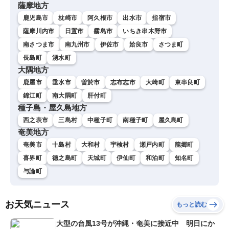
薩摩地方
鹿児島市
枕崎市
阿久根市
出水市
指宿市
薩摩川内市
日置市
霧島市
いちき串木野市
南さつま市
南九州市
伊佐市
姶良市
さつま町
長島町
湧水町
大隅地方
鹿屋市
垂水市
曽於市
志布志市
大崎町
東串良町
錦江町
南大隅町
肝付町
種子島・屋久島地方
西之表市
三島村
中種子町
南種子町
屋久島町
奄美地方
奄美市
十島村
大和村
宇検村
瀬戸内町
龍郷町
喜界町
徳之島町
天城町
伊仙町
和泊町
知名町
与論町
お天気ニュース
もっと読む
大型の台風13号が沖縄・奄美に接近中 明日にか