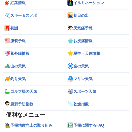
紅葉情報
イルミネーション
スキー＆スノボ
初日の出
初詣
天気痛予報
服装予報
お洗濯情報
紫外線情報
星空・天体情報
山の天気
空の天気
釣り天気
マリン天気
ゴルフ場の天気
スポーツ天気
風邪予防指数
乾燥指数
便利なメニュー
予報精度向上の取り組み
予報に関するFAQ