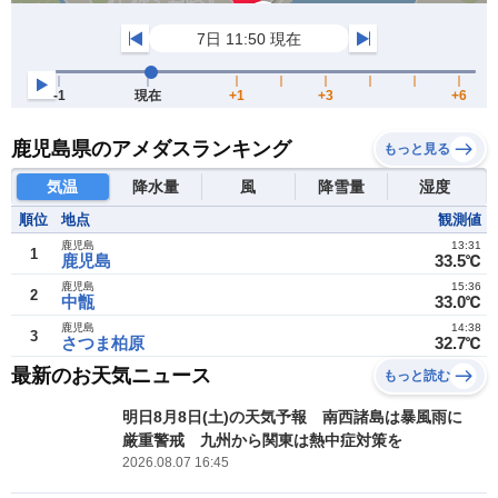
鹿児島県のアメダスランキング
もっと見る
気温
降水量
風
降雪量
湿度
順位
地点
観測値
鹿児島
13:31
1
鹿児島
33.5℃
鹿児島
15:36
2
中甑
33.0℃
鹿児島
14:38
3
さつま柏原
32.7℃
最新のお天気ニュース
もっと読む
明日8月8日(土)の天気予報 南西諸島は暴風雨に
厳重警戒 九州から関東は熱中症対策を
2026.08.07 16:45