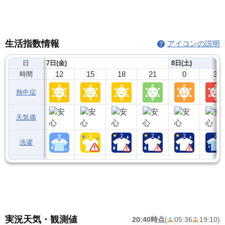
生活指数情報
アイコンの説明
日
7日(金)
8日(土)
12
15
18
21
0
3
時間
熱中症
天気痛
洗濯
実況天気・観測値
20:40時点
(
05:36
19:10
)