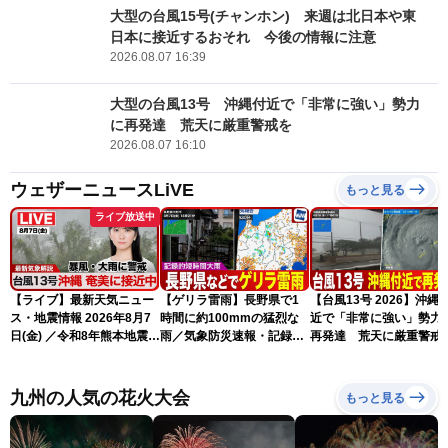
大型の台風15号(チャンホン) 来週は北日本や東
日本に接近するおそれ 今後の情報に注意
2026.08.07 16:39
大型の台風13号 沖縄付近で「非常に強い」勢力
に再発達 荒天に厳重警戒を
2026.08.07 16:10
ウェザーニュースLiVE
もっと見る
ライブ放送中
【ライブ】最新天気ニュー
【ゲリラ雷雨】長野県で1
【台風13号 2026】沖縄
ス・地震情報 2026年8月7
時間に約100mmの猛烈な
近で「非常に強い」勢力
日(金) ／令和8年熊本地震情
雨／気象防災速報・記録的
再発達 荒天に厳重警戒
報 台風13号の影響に警戒
短時間大雨
（7日18時最新情報）
〈ウェザーニュースLiVEム
ーン・駒木結衣／内藤邦
九州の人気の花火大会
もっと見る
裕〉