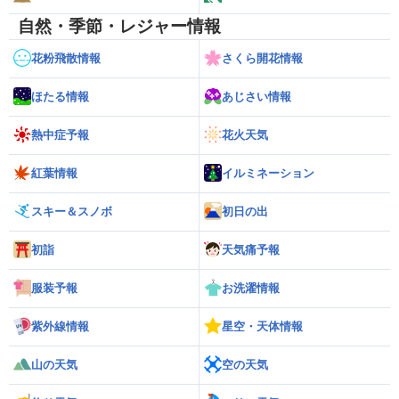
自然・季節・レジャー情報
花粉飛散情報
さくら開花情報
ほたる情報
あじさい情報
熱中症予報
花火天気
紅葉情報
イルミネーション
スキー＆スノボ
初日の出
初詣
天気痛予報
服装予報
お洗濯情報
紫外線情報
星空・天体情報
山の天気
空の天気