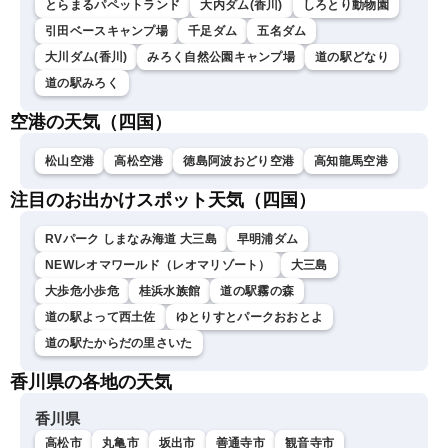
とらまるパペットランド
大内ダム(香川)
しろとり動物園
引田ベースキャンプ場
千足ダム
五名ダム
大川ダム(香川)
みろく自然公園キャンプ場
道の駅どなり
道の駅みろく
空港の天気（四国）
松山空港
高松空港
徳島阿波おどり空港
高知龍馬空港
注目のお出かけスポット天気（四国）
RVパーク しまなみ海道 大三島
早明浦ダム
NEWレオマワールド（レオマリゾート）
大三島
大歩危小歩危
桂浜水族館
道の駅霧の森
道の駅よって西土佐
ゆとりすとパークおおとよ
道の駅たからだの里さいた
香川県の各地の天気
香川県
高松市
丸亀市
坂出市
善通寺市
観音寺市