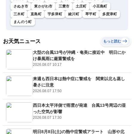
さぬき市
東かがわ市
三豊市
土庄町
小豆島町
三木町
直島町
宇多津町
綾川町
琴平町
多度津町
まんのう町
お天気ニュース
もっと読む
大型の台風13号が沖縄・奄美に接近中 明日にか
け暴風雨に厳重警戒を
2026.08.07 10:17
来週も西日本は熱中症に警戒を 関東以北も蒸し
暑さに注意
2026.08.07 17:50
西日本太平洋側で雨雲が発達 台風13号周辺の湿
った空気が影響
2026.08.07 17:30
明日8月8日(土)の熱中症警戒アラート 山形や北