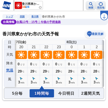
香川県東かがわ市
34
/
28
検索
現在地
雨雲レーダー
台風情報
地震情報
警報・注意報
2週間天気
ラ
香川県東かがわ市
トップ
四国
香川県
台風情報
台風13号・15号｜今後の予想進路
香川県東かがわ市の天気予報
最新見解
日
7日(金)
8日(土)
19
20
21
22
23
0
1
2
時
天気
降水
0
0
0
0
0
0
0
0
0
ミリ
ミリ
ミリ
ミリ
ミリ
ミリ
ミリ
ミリ
気温
30
29
29
29
29
29
28
28
2
℃
℃
℃
℃
℃
℃
℃
℃
風
4
3
3
3
3
3
3
3
3
m/s
m/s
m/s
m/s
m/s
m/s
m/s
m/s
5分毎
1時間毎
今日明日
2週間天気