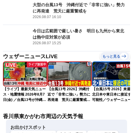
大型の台風13号 沖縄付近で「非常に強い」勢力
に再発達 荒天に厳重警戒を
2026.08.07 16:10
今日は広範囲で厳しい暑さ 明日も九州から東北
は熱中症対策が必須
2026.08.07 15:25
ウェザーニュースLiVE
もっと見る
ライブ放送中
【ライブ】最新天気ニュー
【台風13号 2026】沖縄付
【台風15号 2026】来週
ス・地震情報 2026年8月7
近で「非常に強い」勢力に
北日本や東日本に接近す
日(金) ／台風13号が沖縄・
再発達 荒天に厳重警戒を
可能性／ウェザーニュー
奄美に最接近へ 令和8年
（7日18時最新情報）
気象予報士解説（7日16
熊本地震情報〈ウェザーニ
更新）
香川県東かがわ市周辺の天気予報
ュースLiVEイブニング・小
川千奈／内藤邦裕〉
お出かけスポット