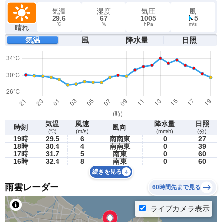
気温
湿度
気圧
風
29.6
67
1005
5
℃
%
hPa
m/s
晴れ
気温
風
降水量
日照
気温
風速
降水量
日照
時刻
風向
(℃)
(m/s)
(mm/h)
(分)
19時
29.5
6
南南東
0
27
18時
30.4
4
南南東
0
39
17時
31.7
5
南東
0
60
16時
32.4
8
南東
0
60
続きを見る
雨雲レーダー
60時間先まで見る