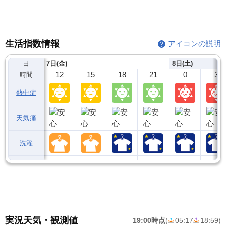
生活指数情報
アイコンの説明
日
7日(金)
8日(土)
12
15
18
21
0
3
時間
熱中症
天気痛
洗濯
実況天気・観測値
19:00時点
(
05:17
18:59
)