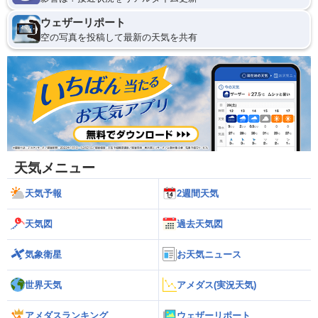
ウェザーリポート
空の写真を投稿して最新の天気を共有
天気メニュー
天気予報
2週間天気
天気図
過去天気図
気象衛星
お天気ニュース
世界天気
アメダス(実況天気)
アメダスランキング
ウェザーリポート