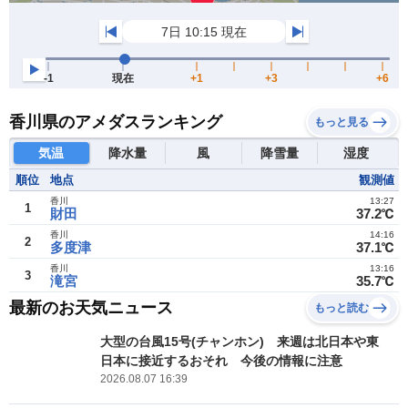
香川県のアメダスランキング
もっと見る
気温
降水量
風
降雪量
湿度
順位
地点
観測値
香川
13:27
1
財田
37.2℃
香川
14:16
2
多度津
37.1℃
香川
13:16
3
滝宮
35.7℃
最新のお天気ニュース
もっと読む
大型の台風15号(チャンホン) 来週は北日本や東
日本に接近するおそれ 今後の情報に注意
2026.08.07 16:39