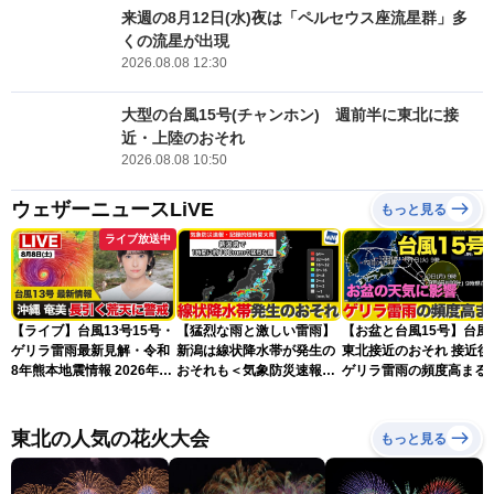
来週の8月12日(水)夜は「ペルセウス座流星群」多
くの流星が出現
2026.08.08 12:30
大型の台風15号(チャンホン) 週前半に東北に接
近・上陸のおそれ
2026.08.08 10:50
ウェザーニュースLiVE
もっと見る
ライブ放送中
【ライブ】台風13号15号・
【猛烈な雨と激しい雷雨】
【お盆と台風15号】台風
ゲリラ雷雨最新見解・令和
新潟は線状降水帯が発生の
東北接近のおそれ 接近後
8年熊本地震情報 2026年8
おそれも＜気象防災速報・
ゲリラ雷雨の頻度高まる
月8日(土)〈ウェザーニュー
記録的短時間大雨＞
スLiVEアフタヌーン・山岸
愛梨／芳野達郎〉最新天気
東北の人気の花火大会
もっと見る
ニュース・地震情報