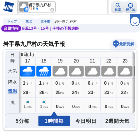
岩手県九戸村
31
/
19
検索
現在地
雨雲レーダー
台風情報
地震情報
警報・注意報
2週間天気
ラ
岩手県九戸村
トップ
東北
岩手県
台風情報
台風13号・15号｜今後の予想進路
岩手県九戸村の天気予報
最新見解
日
8日(土)
9
16
17
18
19
20
21
22
23
時
天気
降水
0
1
1
0
0
0
0
0
0
ミリ
ミリ
ミリ
ミリ
ミリ
ミリ
ミリ
ミリ
気温
29
28
26
25
24
23
23
22
2
℃
℃
℃
℃
℃
℃
℃
℃
風
1
1
1
0
0
0
0
0
0
m/s
m/s
m/s
m/s
m/s
m/s
m/s
m/s
5分毎
1時間毎
今日明日
2週間天気