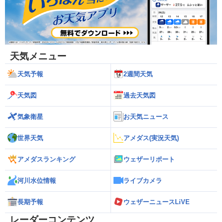
天気メニュー
天気予報
2週間天気
天気図
過去天気図
気象衛星
お天気ニュース
世界天気
アメダス(実況天気)
アメダスランキング
ウェザーリポート
河川水位情報
ライブカメラ
長期予報
ウェザーニュースLiVE
レーダーコンテンツ