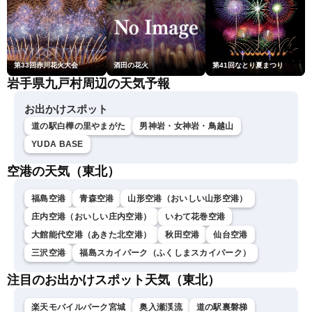
第33回赤川花火大会
酒田の花火
第41回なとり夏まつり
岩手県九戸村周辺の天気予報
お出かけスポット
道の駅白樺の里やまがた
男神岩・女神岩・鳥越山
YUDA BASE
空港の天気（東北）
福島空港
青森空港
山形空港（おいしい山形空港）
庄内空港（おいしい庄内空港）
いわて花巻空港
大館能代空港（あきた北空港）
秋田空港
仙台空港
三沢空港
福島スカイパーク（ふくしまスカイパーク）
注目のお出かけスポット天気（東北）
楽天モバイルパーク宮城
奥入瀬渓流
道の駅裏磐梯