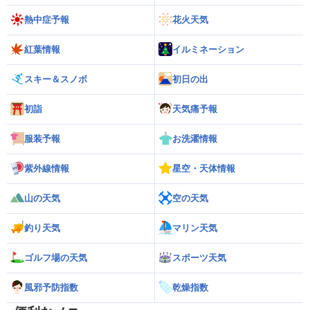
熱中症予報
花火天気
紅葉情報
イルミネーション
スキー＆スノボ
初日の出
初詣
天気痛予報
服装予報
お洗濯情報
紫外線情報
星空・天体情報
山の天気
空の天気
釣り天気
マリン天気
ゴルフ場の天気
スポーツ天気
風邪予防指数
乾燥指数