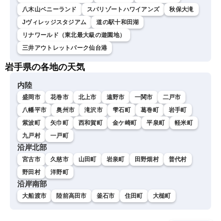
八木山ベニーランド
スパリゾートハワイアンズ
秋保大滝
Jヴィレッジスタジアム
道の駅十和田湖
リナワールド（東北最大級の遊園地）
三井アウトレットパーク仙台港
岩手県の各地の天気
内陸
盛岡市
花巻市
北上市
遠野市
一関市
二戸市
八幡平市
奥州市
滝沢市
雫石町
葛巻町
岩手町
紫波町
矢巾町
西和賀町
金ケ崎町
平泉町
軽米町
九戸村
一戸町
沿岸北部
宮古市
久慈市
山田町
岩泉町
田野畑村
普代村
野田村
洋野町
沿岸南部
大船渡市
陸前高田市
釜石市
住田町
大槌町