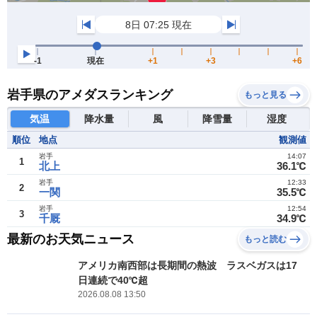
岩手県のアメダスランキング
もっと見る
気温
降水量
風
降雪量
湿度
順位
地点
観測値
岩手
14:07
1
北上
36.1℃
岩手
12:33
2
一関
35.5℃
岩手
12:54
3
千厩
34.9℃
最新のお天気ニュース
もっと読む
アメリカ南西部は長期間の熱波 ラスベガスは17
日連続で40℃超
2026.08.08 13:50