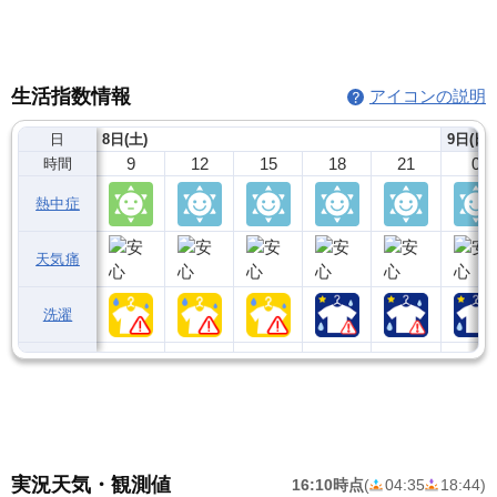
生活指数情報
アイコンの説明
日
8日(土)
9日(日)
9
12
15
18
21
0
時間
熱中症
天気痛
洗濯
実況天気・観測値
16:10時点
(
04:35
18:44
)