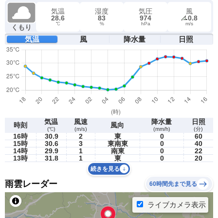
気温
湿度
気圧
風
28.6
83
974
0.8
℃
%
hPa
m/s
くもり
気温
風
降水量
日照
気温
風速
降水量
日照
時刻
風向
(℃)
(m/s)
(mm/h)
(分)
16時
30.9
2
東
0
60
15時
30.6
3
東南東
0
40
14時
29.9
1
南東
0
22
13時
31.8
1
東
0
20
続きを見る
雨雲レーダー
60時間先まで見る