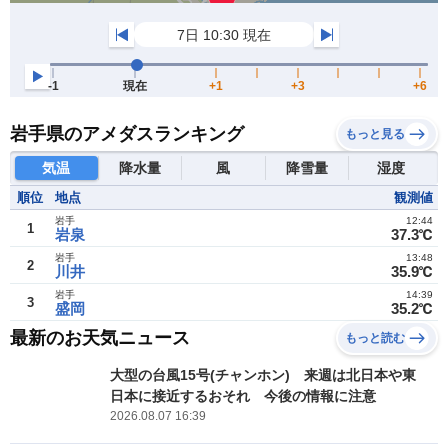
岩手県のアメダスランキング
もっと見る
気温
降水量
風
降雪量
湿度
順位
地点
観測値
岩手
12:44
1
岩泉
37.3℃
岩手
13:48
2
川井
35.9℃
岩手
14:39
3
盛岡
35.2℃
最新のお天気ニュース
もっと読む
大型の台風15号(チャンホン) 来週は北日本や東
日本に接近するおそれ 今後の情報に注意
2026.08.07 16:39