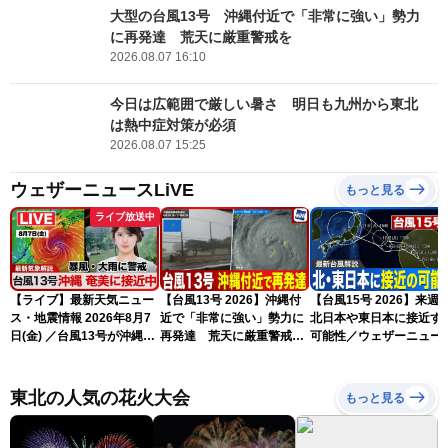
大型の台風13号 沖縄付近で「非常に強い」勢力
に再発達 荒天に厳重警戒を
2026.08.07 16:10
今日は広範囲で厳しい暑さ 明日も九州から東北
は熱中症対策が必須
2026.08.07 15:25
ウェザーニュースLiVE
もっと見る
ライブ放送中
【ライブ】最新天気ニュー
【台風13号 2026】沖縄付
【台風15号 2026】来週
ス・地震情報 2026年8月7
近で「非常に強い」勢力に
北日本や東日本に接近す
日(金) ／台風13号が沖縄・
再発達 荒天に厳重警戒を
可能性／ウェザーニュー
奄美に最接近へ 令和8年
（7日18時最新情報）
気象予報士解説（7日16
熊本地震情報〈ウェザーニ
更新）
ュースLiVEイブニング・小
東北の人気の花火大会
もっと見る
川千奈／内藤邦裕〉