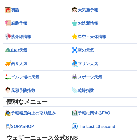
初詣
天気痛予報
服装予報
お洗濯情報
紫外線情報
星空・天体情報
山の天気
空の天気
釣り天気
マリン天気
ゴルフ場の天気
スポーツ天気
風邪予防指数
乾燥指数
便利なメニュー
予報精度向上の取り組み
予報に関するFAQ
SORASHOP
The Last 10-second
ウェザーニュース公式SNS