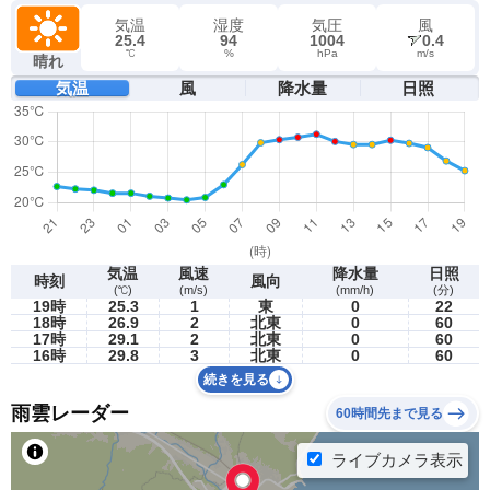
気温
湿度
気圧
風
25.4
94
1004
0.4
℃
%
hPa
m/s
晴れ
気温
風
降水量
日照
気温
風速
降水量
日照
時刻
風向
(℃)
(m/s)
(mm/h)
(分)
19時
25.3
1
東
0
22
18時
26.9
2
北東
0
60
17時
29.1
2
北東
0
60
16時
29.8
3
北東
0
60
続きを見る
雨雲レーダー
60時間先まで見る