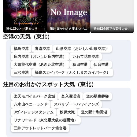
第41回なとり夏まつり
第54回かわさき夏まつり花火大会「おらが自慢のでっかい花火」
第98回全国花火競技大会「大曲の花火」
空港の天気（東北）
福島空港
青森空港
山形空港（おいしい山形空港）
庄内空港（おいしい庄内空港）
いわて花巻空港
大館能代空港（あきた北空港）
秋田空港
仙台空港
三沢空港
福島スカイパーク（ふくしまスカイパーク）
注目のお出かけスポット天気（東北）
楽天モバイルパーク宮城
奥入瀬渓流
道の駅裏磐梯
八木山ベニーランド
スパリゾートハワイアンズ
Jヴィレッジスタジアム
秋保大滝
道の駅十和田湖
リナワールド（東北最大級の遊園地）
三井アウトレットパーク仙台港