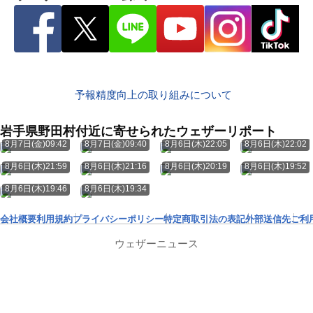
予報精度向上の取り組みについて
岩手県野田村付近に寄せられたウェザーリポート
8月7日(金)09:42
8月7日(金)09:40
8月6日(木)22:05
8月6日(木)22:02
8月6日(木)21:59
8月6日(木)21:16
8月6日(木)20:19
8月6日(木)19:52
8月6日(木)19:46
8月6日(木)19:34
会社概要
利用規約
プライバシーポリシー
特定商取引法の表記
外部送信先
ご利
ウェザーニュース