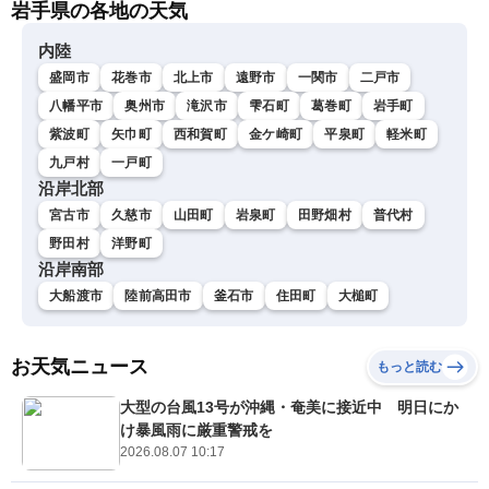
岩手県の各地の天気
内陸
盛岡市
花巻市
北上市
遠野市
一関市
二戸市
八幡平市
奥州市
滝沢市
雫石町
葛巻町
岩手町
紫波町
矢巾町
西和賀町
金ケ崎町
平泉町
軽米町
九戸村
一戸町
沿岸北部
宮古市
久慈市
山田町
岩泉町
田野畑村
普代村
野田村
洋野町
沿岸南部
大船渡市
陸前高田市
釜石市
住田町
大槌町
お天気ニュース
もっと読む
大型の台風13号が沖縄・奄美に接近中 明日にか
け暴風雨に厳重警戒を
2026.08.07 10:17