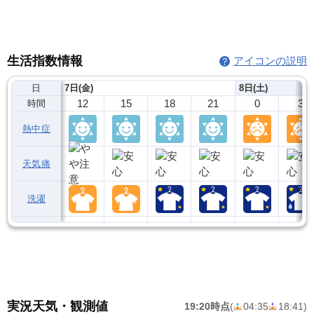
生活指数情報
アイコンの説明
日
7日(金)
8日(土)
12
15
18
21
0
3
時間
熱中症
天気痛
洗濯
実況天気・観測値
19:20時点
(
04:35
18:41
)