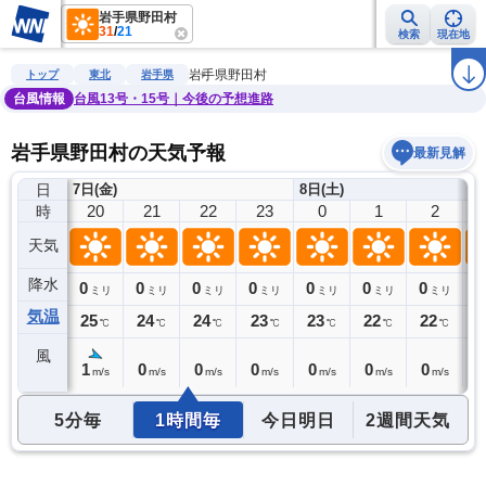
岩手県野田村
31
/
21
検索
現在地
雨雲レーダー
台風情報
地震情報
警報・注意報
2週間天気
ラ
岩手県野田村
トップ
東北
岩手県
台風情報
台風13号・15号｜今後の予想進路
岩手県野田村の天気予報
最新見解
日
7日(金)
8日(土)
19
20
21
22
23
0
1
2
時
天気
降水
0
0
0
0
0
0
0
0
0
ミリ
ミリ
ミリ
ミリ
ミリ
ミリ
ミリ
ミリ
気温
25
25
24
24
23
23
22
22
2
℃
℃
℃
℃
℃
℃
℃
℃
風
1
1
0
0
0
0
0
0
0
m/s
m/s
m/s
m/s
m/s
m/s
m/s
m/s
5分毎
1時間毎
今日明日
2週間天気