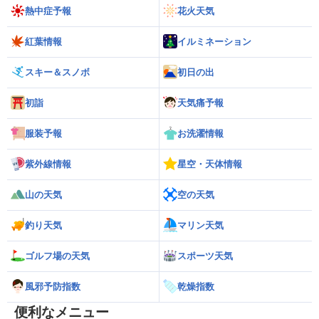
熱中症予報
花火天気
紅葉情報
イルミネーション
スキー＆スノボ
初日の出
初詣
天気痛予報
服装予報
お洗濯情報
紫外線情報
星空・天体情報
山の天気
空の天気
釣り天気
マリン天気
ゴルフ場の天気
スポーツ天気
風邪予防指数
乾燥指数
便利なメニュー