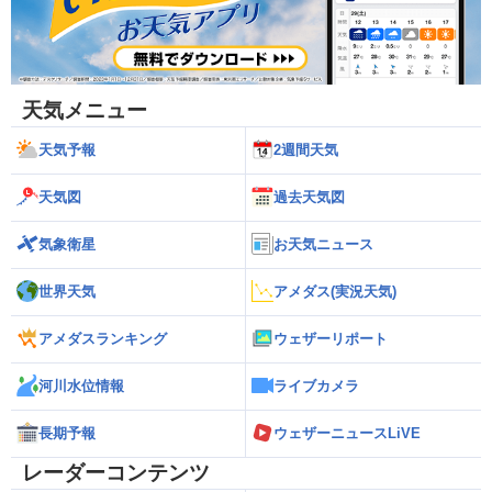
天気メニュー
天気予報
2週間天気
天気図
過去天気図
気象衛星
お天気ニュース
世界天気
アメダス(実況天気)
アメダスランキング
ウェザーリポート
河川水位情報
ライブカメラ
長期予報
ウェザーニュースLiVE
レーダーコンテンツ