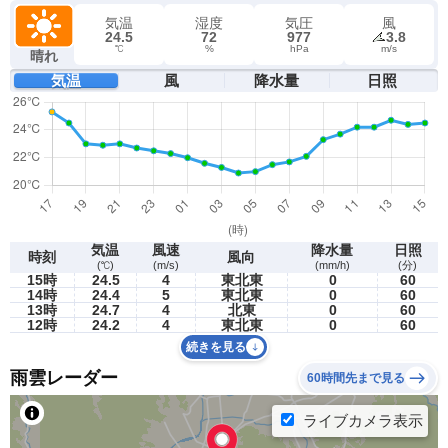
気温
湿度
気圧
風
24.5
72
977
3.8
℃
%
hPa
m/s
晴れ
気温
風
降水量
日照
気温
風速
降水量
日照
時刻
風向
(℃)
(m/s)
(mm/h)
(分)
15時
24.5
4
東北東
0
60
14時
24.4
5
東北東
0
60
13時
24.7
4
北東
0
60
12時
24.2
4
東北東
0
60
続きを見る
雨雲レーダー
60時間先まで見る