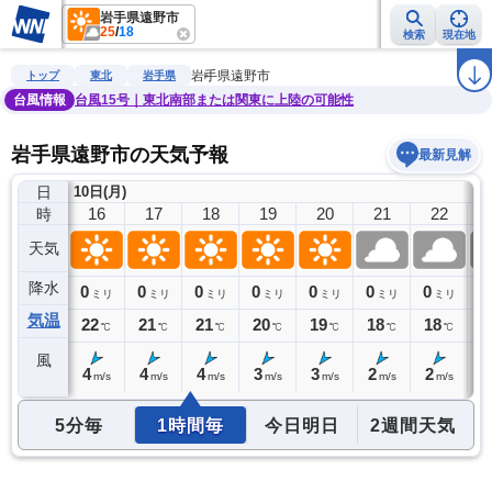
岩手県遠野市
25
/
18
検索
現在地
雨雲レーダー
台風情報
地震情報
警報・注意報
2週間天気
ラ
岩手県遠野市
トップ
東北
岩手県
台風情報
台風15号｜東北南部または関東に上陸の可能性
岩手県遠野市の天気予報
最新見解
日
10日(月)
15
16
17
18
19
20
21
22
時
天気
降水
0
0
0
0
0
0
0
0
0
ミリ
ミリ
ミリ
ミリ
ミリ
ミリ
ミリ
ミリ
気温
24
22
21
21
20
19
18
18
1
℃
℃
℃
℃
℃
℃
℃
℃
風
4
4
4
4
3
3
2
2
2
m/s
m/s
m/s
m/s
m/s
m/s
m/s
m/s
5分毎
1時間毎
今日明日
2週間天気