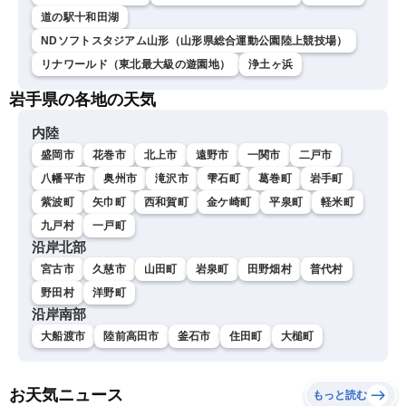
道の駅十和田湖
NDソフトスタジアム山形（山形県総合運動公園陸上競技場）
リナワールド（東北最大級の遊園地）
浄土ヶ浜
岩手県の各地の天気
内陸
盛岡市
花巻市
北上市
遠野市
一関市
二戸市
八幡平市
奥州市
滝沢市
雫石町
葛巻町
岩手町
紫波町
矢巾町
西和賀町
金ケ崎町
平泉町
軽米町
九戸村
一戸町
沿岸北部
宮古市
久慈市
山田町
岩泉町
田野畑村
普代村
野田村
洋野町
沿岸南部
大船渡市
陸前高田市
釜石市
住田町
大槌町
お天気ニュース
もっと読む