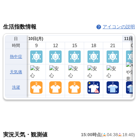
生活指数情報
アイコンの説明
日
10日(月)
11日(火
9
12
15
18
21
0
時間
熱中症
天気痛
洗濯
実況天気・観測値
15:00時点
(
04:38
18:40
)