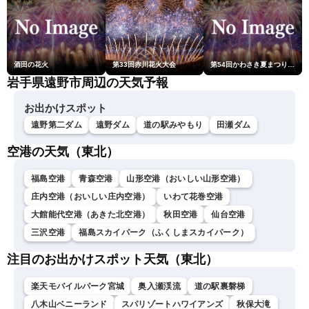
酒田の花火
第33回赤川花火大会
第54回かわさき夏まつり花火大会「おらが自慢のでっかい花火」
岩手県遠野市周辺の天気予報
お出かけスポット
遠野第二ダム
遠野ダム
道の駅みやもり
田瀬ダム
空港の天気（東北）
福島空港
青森空港
山形空港（おいしい山形空港）
庄内空港（おいしい庄内空港）
いわて花巻空港
大館能代空港（あきた北空港）
秋田空港
仙台空港
三沢空港
福島スカイパーク（ふくしまスカイパーク）
注目のお出かけスポット天気（東北）
楽天モバイルパーク宮城
奥入瀬渓流
道の駅裏磐梯
八木山ベニーランド
スパリゾートハワイアンズ
秋保大滝