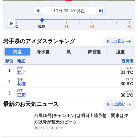
岩手県のアメダスランキング
もっと見る
気温
降水量
風
降雪量
湿度
順位
地点
観測値
岩手
14:43
1
北上
31.4℃
岩手
13:11
2
花巻
30.6℃
岩手
13:37
3
江刺
30.1℃
最新のお天気ニュース
もっと読む
台風15号(チャンホン)は明日上陸予想 関東は夕
方以降が荒天のピーク
2026.08.10 10:16