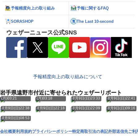
予報精度向上の取り組み
予報に関するFAQ
SORASHOP
The Last 10-second
ウェザーニュース公式SNS
予報精度向上の取り組みについて
岩手県遠野市付近に寄せられたウェザーリポート
8月10日
8月10日
(月)03:21
(月)03:18
8月9日(日)23:33
8月9日(日)22:41
8月9日(日)22:38
8月9日(日)22:18
8月9日(日)22:09
8月9日(日)09:16
8月9日(日)08:53
会社概要
利用規約
プライバシーポリシー
特定商取引法の表記
外部送信先
ご利