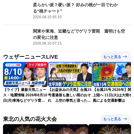
柔らかい派？硬い派？ 好みの桃が一目でわか
る“桃チャート”
2026.08.10 05:10
関東や東海、近畿などでゲリラ雷雨 週明けも空
の変化に注意
2026.08.10 07:15
ウェザーニュースLiVE
もっと見る
ライブ放送中
【ライブ】最新天気ニュー
【お盆休みの天気】台風15
【台風15号 2026年】関
ス・地震情報 2026年8月10
号通過後も激しい雨のおそ
上陸へ 11日(火)は大雨や
日(月)東海などゲリラ雷雨
れ 上空の寒気と湿った空
風による交通影響は
に注意 東北や関東は早めの
気でゲリラ雷雨に注意
台風対策を〈ウェザーニュ
ースLiVEアフタヌーン・戸
東北の人気の花火大会
もっと見る
北美月／宇野沢達也〉