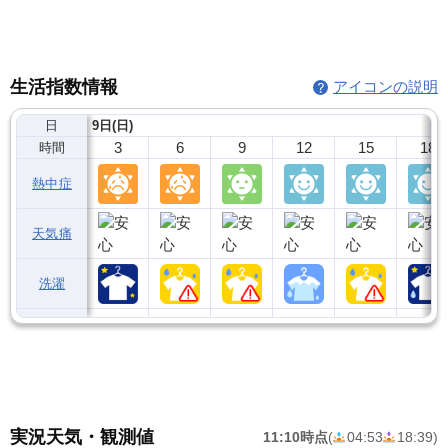
生活指数情報
アイコンの説明
日
9日(日)
3
6
9
12
15
18
時間
熱中症
天気痛
洗濯
実況天気・観測値
11:10時点
(
04:53
18:39
)