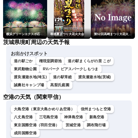
横浜グリーンエクスポ応援 みなとみらいフェスティバル「スカイシンフォニーinヨコハマ presented byコロワイド」
尊徳夏まつり大花火大会
第52回高崎まつり大花火大会
茨城県境町周辺の天気予報
お出かけスポット
道の駅ごか
権現堂調節池
道の駅まくらがの里 こが
東武動物公園
RVパーク ビアスパークしもつま
渡良瀬遊水地(埼玉)
道の駅常総
渡良瀬遊水地(茨城)
誠農社キャンプ場
髙梨氏庭園
空港の天気（関東甲信）
大島空港（東京大島かめりあ空港）
信州まつもと空港
八丈島空港
三宅島空港
神津島空港
新島空港
東京国際空港（羽田空港）
茨城空港
調布飛行場
成田国際空港