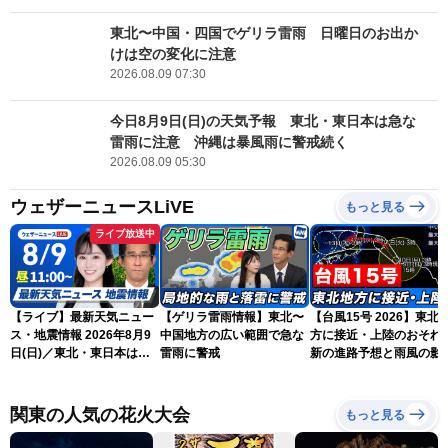
東北〜中国・四国でゲリラ雷雨 日曜日のお出か
けは空の変化に注意
2026.08.09 07:30
今日8月9日(日)の天気予報 東北・東日本は急な
雷雨に注意 沖縄は暴風雨に警戒続く
2026.08.09 05:30
ウェザーニュースLiVE
もっと見る
ライブ放送中
【ライブ】最新天気ニュー
【ゲリラ雷雨情報】東北〜
【台風15号 2026】東北
ス・地震情報 2026年8月9
中国地方の広い範囲で急な
方に接近・上陸のおそれ 
日(日)／東北・東日本は急
雷雨に警戒
新の進路予想と雨風の影
な雷雨に注意〈ウェザーニ
（9日6時更新）
ュースLiVEコーヒータイ
ム・青原桃香／山口剛央〉
関東の人気の花火大会
もっと見る