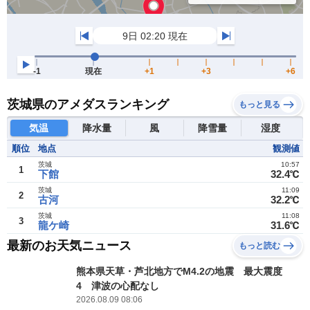
茨城県のアメダスランキング
もっと見る
気温
降水量
風
降雪量
湿度
順位
地点
観測値
茨城
10:57
1
下館
32.4℃
茨城
11:09
2
古河
32.2℃
茨城
11:08
3
龍ケ崎
31.6℃
最新のお天気ニュース
もっと読む
熊本県天草・芦北地方でM4.2の地震 最大震度
4 津波の心配なし
2026.08.09 08:06