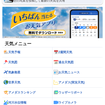
空の写真を投稿して最新の天気を共有
天気メニュー
天気予報
2週間天気
天気図
過去天気図
気象衛星
お天気ニュース
世界天気
アメダス(実況天気)
アメダスランキング
ウェザーリポート
河川水位情報
ライブカメラ