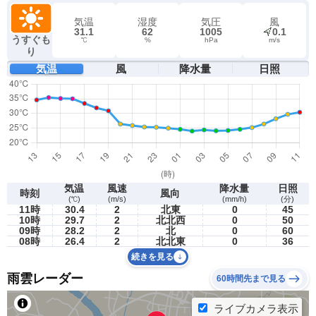
気温
湿度
気圧
風
31.1
62
1005
0.1
うすぐも
℃
%
hPa
m/s
り
気温
風
降水量
日照
気温
風速
降水量
日照
時刻
風向
(℃)
(m/s)
(mm/h)
(分)
11時
30.4
2
北東
0
45
10時
29.7
2
北北西
0
50
09時
28.2
2
北
0
60
08時
26.4
2
北北東
0
36
続きを見る
雨雲レーダー
60時間先まで見る