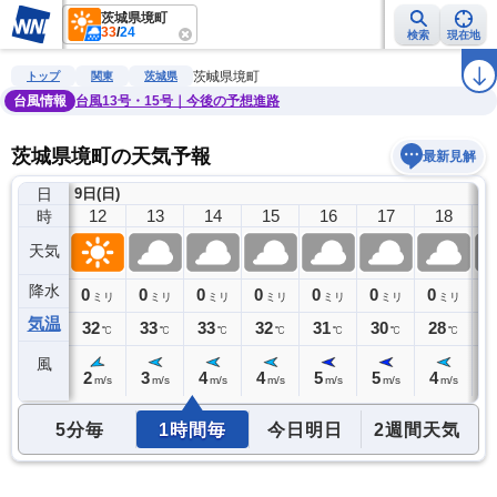
茨城県境町
33
/
24
検索
現在地
雨雲レーダー
台風情報
地震情報
警報・注意報
2週間天気
ラ
茨城県境町
トップ
関東
茨城県
台風情報
台風13号・15号｜今後の予想進路
茨城県境町の天気予報
最新見解
日
9日(日)
11
12
13
14
15
16
17
18
時
天気
降水
0
0
0
0
0
0
0
0
0
ミリ
ミリ
ミリ
ミリ
ミリ
ミリ
ミリ
ミリ
気温
31
32
33
33
32
31
30
28
2
℃
℃
℃
℃
℃
℃
℃
℃
風
2
2
3
4
4
5
5
4
4
m/s
m/s
m/s
m/s
m/s
m/s
m/s
m/s
5分毎
1時間毎
今日明日
2週間天気