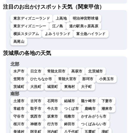
注目のお出かけスポット天気（関東甲信）
東京ディズニーランド
上高地
明治神宮野球場
東京ディズニーシー
江ノ島
道の駅美ヶ原高原
横浜スタジアム
よみうりランド
富士急ハイランド
高尾山
茨城県の各地の天気
北部
水戸市
日立市
常陸太田市
高萩市
北茨城市
笠間市
ひたちなか市
常陸大宮市
那珂市
小美玉市
茨城町
大洗町
城里町
東海村
大子町
南部
土浦市
古河市
石岡市
結城市
龍ケ崎市
下妻市
常総市
取手市
牛久市
つくば市
鹿嶋市
潮来市
守谷市
筑西市
坂東市
稲敷市
かすみがうら市
桜川市
神栖市
行方市
鉾田市
つくばみらい市
美浦村
阿見町
河内町
八千代町
五霞町
境町