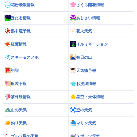
花粉飛散情報
さくら開花情報
ほたる情報
あじさい情報
熱中症予報
花火天気
紅葉情報
イルミネーション
スキー＆スノボ
初日の出
初詣
天気痛予報
服装予報
お洗濯情報
紫外線情報
星空・天体情報
山の天気
空の天気
釣り天気
マリン天気
ゴルフ場の天気
スポーツ天気