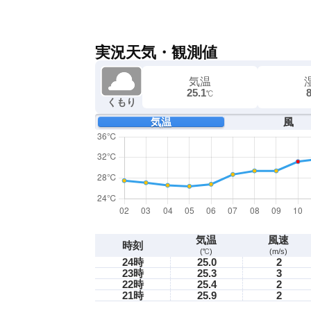
実況天気・観測値
気温
25.1
℃
くもり
気温
風
気温
風速
時刻
(℃)
(m/s)
24時
25.0
2
23時
25.3
3
22時
25.4
2
21時
25.9
2