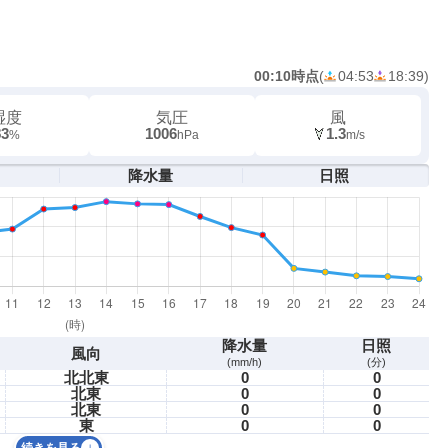
00:10時点
(
04:53
18:39
)
湿度
気圧
風
83
1006
1.3
%
hPa
m/s
降水量
日照
降水量
日照
風向
(mm/h)
(分)
北北東
0
0
北東
0
0
北東
0
0
東
0
0