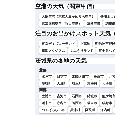
空港の天気（関東甲信）
大島空港（東京大島かめりあ空港）
信州まつ
東京国際空港（羽田空港）
茨城空港
調布
注目のお出かけスポット天気
東京ディズニーランド
上高地
明治神宮野
横浜スタジアム
よみうりランド
富士急ハ
茨城県の各地の天気
北部
水戸市
日立市
常陸太田市
高萩市
北
茨城町
大洗町
城里町
東海村
大子町
南部
土浦市
古河市
石岡市
結城市
龍ケ崎
潮来市
守谷市
筑西市
坂東市
稲敷市
つくばみらい市
美浦村
阿見町
河内町