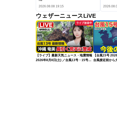
2026.08.08 19:15
2026.08.
ウェザーニュースLiVE
ライブ放送中
【ライブ】最新天気ニュース・地震情報
【台風15号 2
2026年8月8日(土) ／台風13号・15号
台風接近前から大
ゲリラ雷雨最新見解 令和8年熊本地震
新）
情報〈ウェザーニュースLiVEムーン・戸
北美月／芳野達郎〉