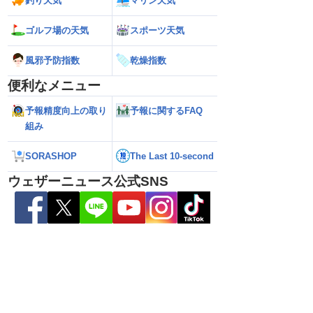
釣り天気
マリン天気
ゴルフ場の天気
スポーツ天気
風邪予防指数
乾燥指数
便利なメニュー
予報精度向上の取り
予報に関するFAQ
組み
あす9日(日)も東北や
【台風15号】進路に複雑な変化・東北上
【台風13号 進路
SORASHOP
The Last 10-second
雨のおそれ 午前中から
陸の可能性と西日本へ影響拡大の不確実
期化・奄美大島で総
も
性
波に要警戒（2026.08
ウェザーニュース公式SNS