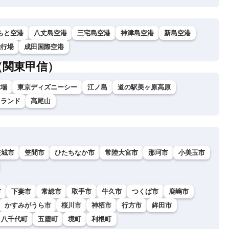
もと空港
八丈島空港
三宅島空港
神津島空港
新島空港
飛行場
成田国際空港
（関東甲信）
球場
東京ディズニーシー
江ノ島
道の駅美ヶ原高原
イランド
高尾山
茨城市
笠間市
ひたちなか市
常陸大宮市
那珂市
小美玉市
市
下妻市
常総市
取手市
牛久市
つくば市
鹿嶋市
かすみがうら市
桜川市
神栖市
行方市
鉾田市
八千代町
五霞町
境町
利根町