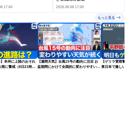
08 17:40
2026.08.08 17:00
もっと見る
026】本州に上陸のおそれ
【週間天気】台風15号の動向に注目 お
【ゲリラ雷雨警戒】
雨に警戒（8日21時更
盆期間にかけて全国的に変わりやすい天
東日本で激しい雷
気が続く見込み
雨雲急発達の危険