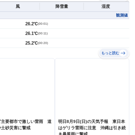
風
降雪量
湿度
観測値
26.2℃
(
00:01
)
26.1℃
(
00:11
)
25.2℃
(
00:20
)
もっと読む
ど主要都市で激しい雷雨 道
明日8月9日(日)の天気予報 東日本
や土砂災害に警戒
はゲリラ雷雨に注意 沖縄は引き続
き暴風雨に警戒