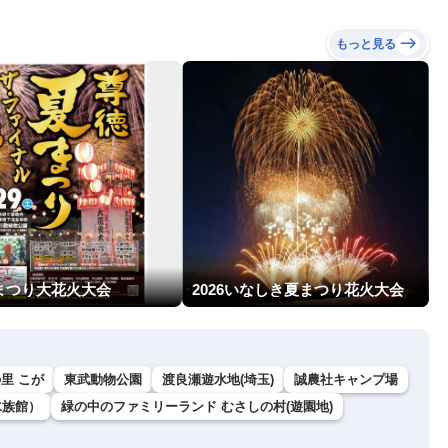
もっと見る
まつり大花火大会
2026いなしき夏まつり花火大会
里 こが
東武動物公園
渡良瀬遊水地(埼玉)
誠農社キャンプ場
水族館）
緑の中のファミリーランド むさしの村(遊園地)