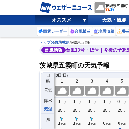
茨城県五霞町
33
/
25
オススメ
天気・観測
雨雲レーダー
台風情報
地震情報
警
トップ
関東
茨城県
茨城県五霞町
台風情報
台風13号・15号｜今後の予想
茨城県五霞町の天気予報
日
8日(土)
9日(日)
21
22
23
0
1
2
3
4
5
時
天気
降水
0
0
0
0
0
0
0
0
ミリ
ミリ
ミリ
ミリ
ミリ
ミリ
ミリ
ミリ
ミリ
気温
6
25
25
25
25
25
25
25
25
℃
℃
℃
℃
℃
℃
℃
℃
℃
風
1
2
2
1
1
1
1
0
0
m/s
m/s
m/s
m/s
m/s
m/s
m/s
m/s
m/s