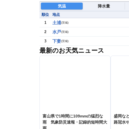
気温
降水量
順位
地点
土浦
1
(
茨城
)
水戸
2
(
茨城
)
下妻
3
(
茨城
)
最新のお天気ニュース
富山県で1時間に109mmの猛烈な
盛岡な
雨 気象防災速報・記録的短時間大
路冠水
雨