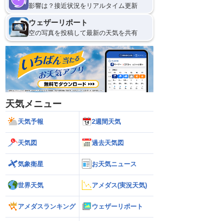
影響は？接近状況をリアルタイム更新
ウェザーリポート
空の写真を投稿して最新の天気を共有
天気メニュー
天気予報
2週間天気
天気図
過去天気図
気象衛星
お天気ニュース
世界天気
アメダス(実況天気)
アメダスランキング
ウェザーリポート