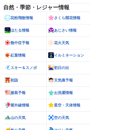
自然・季節・レジャー情報
花粉飛散情報
さくら開花情報
ほたる情報
あじさい情報
熱中症予報
花火天気
紅葉情報
イルミネーション
スキー＆スノボ
初日の出
初詣
天気痛予報
服装予報
お洗濯情報
紫外線情報
星空・天体情報
山の天気
空の天気