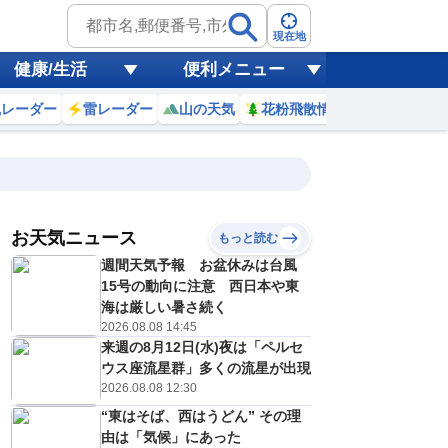
現在地
健康/生活
便利メニュー
風レーダー
雷レーダー
山の天気
花粉飛散情報
世界天気
お天気ニュース
もっと読む
週間天気予報 お盆休みは台風
4
15
16
17
18
19
20
21
22
15号の動向に注意 西日本や東
海は厳しい暑さ続く
2026.08.08 14:45
来週の8月12日(水)夜は「ペルセ
0
0
0
0
0
0
0
0
リ
ミリ
ミリ
ミリ
ミリ
ミリ
ミリ
ミリ
ミリ
ウス座流星群」多くの流星が出現
33
32
30
29
27
26
26
25
℃
℃
℃
℃
℃
℃
℃
℃
℃
2026.08.08 12:30
“東はそば、西はうどん” その理
4
4
4
4
4
3
2
2
/s
m/s
m/s
m/s
m/s
m/s
m/s
m/s
m/s
由は「気候」にあった