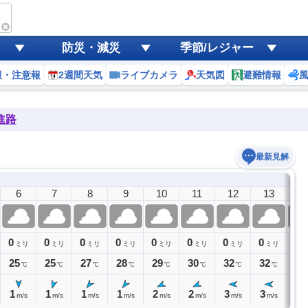
防災・減災
季節/レジャー
報・注意報
2週間天気
ライブカメラ
天気図
避難情報
進路
最新見解
6
7
8
9
10
11
12
13
1
0
0
0
0
0
0
0
0
0
ミリ
ミリ
ミリ
ミリ
ミリ
ミリ
ミリ
ミリ
ミ
25
25
27
28
29
30
32
32
33
℃
℃
℃
℃
℃
℃
℃
℃
1
1
1
1
2
2
3
3
3
m/s
m/s
m/s
m/s
m/s
m/s
m/s
m/s
m