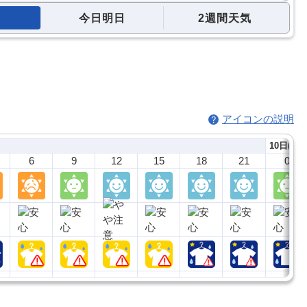
今日明日
2週間天気
アイコンの説明
10日(月)
6
9
12
15
18
21
0