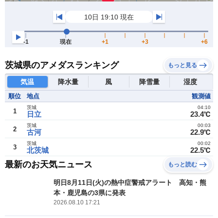
茨城県のアメダスランキング
もっと見る
気温
降水量
風
降雪量
湿度
順位
地点
観測値
茨城
04:10
1
日立
23.4℃
茨城
00:03
2
古河
22.9℃
茨城
00:02
3
北茨城
22.5℃
最新のお天気ニュース
もっと読む
明日8月11日(火)の熱中症警戒アラート 高知・熊
本・鹿児島の3県に発表
2026.08.10 17:21