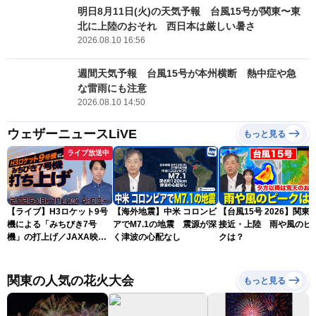
明日8月11日(火)の天気予報 台風15号が関東〜東
北に上陸のおそれ 西日本は厳しい暑さ
2026.08.10 16:56
週間天気予報 台風15号が本州横断 熱中症や急
な雷雨にも注意
2026.08.10 14:50
ウェザーニュースLiVE
もっと見る
ライブ放送中
【ライブ】H3ロケット9号
【海外地震】中米 コロンビ
【台風15号 2026】関東
機による「みちびき7号
アでM7.1の地震 震源が深
接近・上陸 雨や風のピ
機」の打上げ／JAXA映像
く津波の心配なし
クは？
より 2026年8月11日
(火)4:00〜 最新天気ニュー
ス・地震情報 〈ウェザーニ
関東の人気の花火大会
もっと見る
ュースLiVEモーニング・福
吉貴文〉