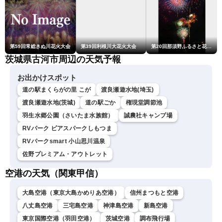
第59回常総きぬ川花火大会
第39回利根川大花火大会
第20回那須野ふるさと花火大会
茨城県古河市周辺の天気予報
お出かけスポット
道の駅まくらがの里 こが
渡良瀬遊水地(埼玉)
渡良瀬遊水地(茨城)
道の駅ごか
権現堂調節池
羽生水郷公園（さいたま水族館）
誠農社キャンプ場
RVパーク ビアスパークしもつま
RVパークsmart 小山思川温泉
佐野プレミアム・アウトレット
空港の天気（関東甲信）
大島空港（東京大島かめりあ空港）
信州まつもと空港
八丈島空港
三宅島空港
神津島空港
新島空港
東京国際空港（羽田空港）
茨城空港
調布飛行場