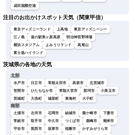
成田国際空港
注目のお出かけスポット天気（関東甲信）
東京ディズニーランド
上高地
東京ディズニーシー
江ノ島
道の駅美ヶ原高原
明治神宮野球場
横浜スタジアム
よみうりランド
高尾山
富士急ハイランド
茨城県の各地の天気
北部
水戸市
日立市
常陸太田市
高萩市
北茨城市
笠間市
ひたちなか市
常陸大宮市
那珂市
小美玉市
茨城町
大洗町
城里町
東海村
大子町
南部
土浦市
古河市
石岡市
結城市
龍ケ崎市
下妻市
常総市
取手市
牛久市
つくば市
鹿嶋市
潮来市
守谷市
筑西市
坂東市
稲敷市
かすみがうら市