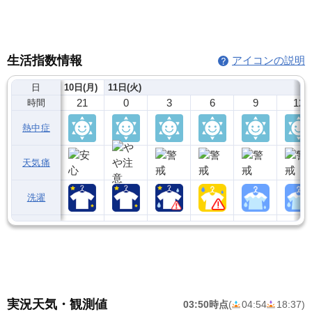
生活指数情報
アイコンの説明
日
10日(月)
11日(火)
21
0
3
6
9
12
時間
熱中症
天気痛
洗濯
実況天気・観測値
03:50時点
(
04:54
18:37
)