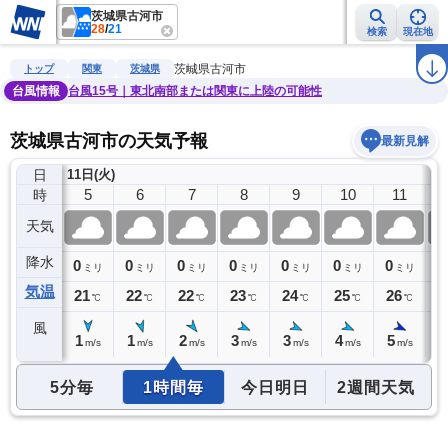
茨城県古河市
28
/
21
検索
現在地
雨雲レーダー
台風情報
地震情報
警報・注意報
2週間天気
ラ
茨城県古河市
トップ
関東
茨城県
台風情報
台風15号｜東北南部または関東に上陸の可能性
茨城県古河市の天気予報
最新見解
日
11日(火)
4
5
6
7
8
9
10
11
時
天気
降水
0
0
0
0
0
0
0
0
0
ミリ
ミリ
ミリ
ミリ
ミリ
ミリ
ミリ
ミリ
気温
21
21
22
22
23
24
25
26
2
℃
℃
℃
℃
℃
℃
℃
℃
風
1
1
1
2
3
3
4
5
5
m/s
m/s
m/s
m/s
m/s
m/s
m/s
m/s
5分毎
1時間毎
今日明日
2週間天気