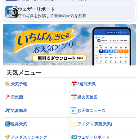
ウェザーリポート
空の写真を投稿して最新の天気を共有
天気メニュー
天気予報
2週間天気
天気図
過去天気図
気象衛星
お天気ニュース
世界天気
アメダス(実況天気)
アメダスランキング
ウェザーリポート