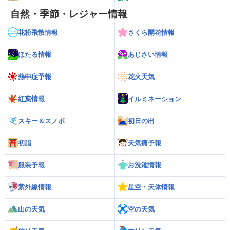
自然・季節・レジャー情報
花粉飛散情報
さくら開花情報
ほたる情報
あじさい情報
熱中症予報
花火天気
紅葉情報
イルミネーション
スキー＆スノボ
初日の出
初詣
天気痛予報
服装予報
お洗濯情報
紫外線情報
星空・天体情報
山の天気
空の天気