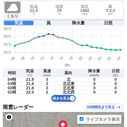
気温
湿度
気圧
風
21.4
79
1002
2.2
℃
%
hPa
m/s
くもり
気温
風
降水量
日照
気温
風速
降水量
日照
時刻
風向
(℃)
(m/s)
(mm/h)
(分)
04時
21.8
3
北
0
0
03時
21.6
2
北北東
0
0
02時
21.8
2
北北東
0
0
01時
22.0
2
北北西
0
0
続きを見る
雨雲レーダー
60時間先まで見る