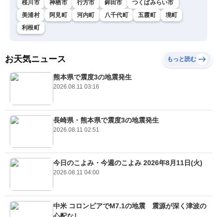
桜川市
神栖市
行方市
鉾田市
つくばみらい市
美浦村
阿見町
河内町
八千代町
五霞町
境町
利根町
お天気ニュース
もっと読む
熊本県で震度3の地震発生
2026.08.11 03:16
長崎県・熊本県で震度3の地震発生
2026.08.11 02:51
今日のこよみ・今週のこよみ 2026年8月11日(火)
2026.08.11 04:00
中米 コロンビアでM7.1の地震 震源が深く津波の
心配なし