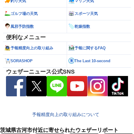
釣り天気
マリン天気
ゴルフ場の天気
スポーツ天気
風邪予防指数
乾燥指数
便利なメニュー
予報精度向上の取り組み
予報に関するFAQ
SORASHOP
The Last 10-second
ウェザーニュース公式SNS
予報精度向上の取り組みについて
茨城県古河市付近に寄せられたウェザーリポート
8月10日
8月10日
8月10日
8月10日