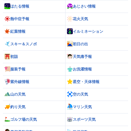
ほたる情報
あじさい情報
熱中症予報
花火天気
紅葉情報
イルミネーション
スキー＆スノボ
初日の出
初詣
天気痛予報
服装予報
お洗濯情報
紫外線情報
星空・天体情報
山の天気
空の天気
釣り天気
マリン天気
ゴルフ場の天気
スポーツ天気