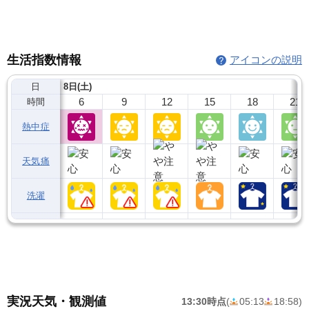
生活指数情報
アイコンの説明
日
8日(土)
6
9
12
15
18
21
時間
熱中症
天気痛
洗濯
実況天気・観測値
13:30時点
(
05:13
18:58
)