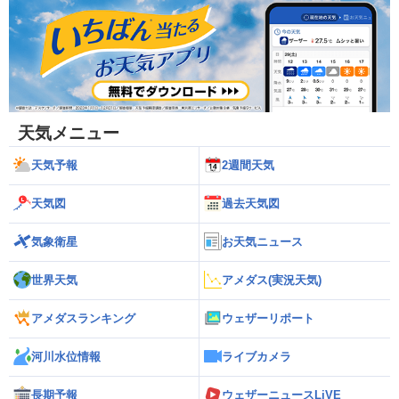
天気メニュー
天気予報
2週間天気
天気図
過去天気図
気象衛星
お天気ニュース
世界天気
アメダス(実況天気)
アメダスランキング
ウェザーリポート
河川水位情報
ライブカメラ
長期予報
ウェザーニュースLiVE