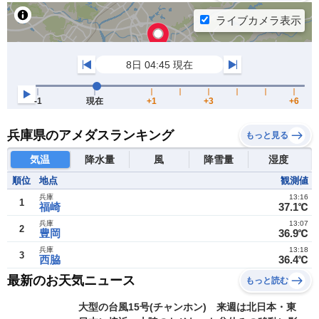
兵庫県のアメダスランキング
もっと見る
気温
降水量
風
降雪量
湿度
順位
地点
観測値
兵庫
13:16
1
福崎
37.1℃
兵庫
13:07
2
豊岡
36.9℃
兵庫
13:18
3
西脇
36.4℃
最新のお天気ニュース
もっと読む
大型の台風15号(チャンホン) 来週は北日本・東