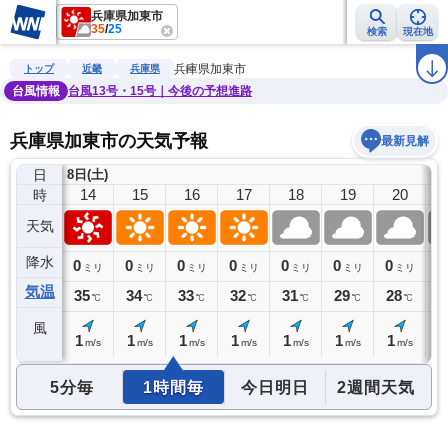
兵庫県加東市
35
/
25
検索
現在地
雨雲レーダー
台風情報
地震情報
警報・注意報
2週間天気
ラ
兵庫県加東市
トップ
近畿
兵庫県
台風情報
台風13号・15号｜今後の予想進路
兵庫県加東市の天気予報
最新見解
日
8日(土)
13
14
15
16
17
18
19
20
時
天気
降水
0
0
0
0
0
0
0
0
0
ミリ
ミリ
ミリ
ミリ
ミリ
ミリ
ミリ
ミリ
気温
35
35
34
33
32
31
29
28
2
℃
℃
℃
℃
℃
℃
℃
℃
風
1
1
1
1
1
1
1
1
1
m/s
m/s
m/s
m/s
m/s
m/s
m/s
m/s
5分毎
1時間毎
今日明日
2週間天気