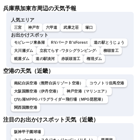
熊本地震情報〈ウェザーニ
兵庫県加東市周辺の天気予報
ュースLiVEコーヒータイ
ム・青原桃香／山口剛央〉
人気エリア
三宮
神戸市
六甲道
武庫之荘
塚口
お出かけスポット
モビレージ東条湖
RVパーク B'sForest
道の駅とうじょう
大川瀬ダム
立杭てらす -ワタシグランピング-
柳頭首工
糀屋ダム
道の駅淡河
赤坂頭首工
権現ダム
空港の天気（近畿）
南紀白浜空港（熊野白浜リゾート空港）
コウノトリ但馬空港
大阪国際空港（伊丹空港）
神戸空港（マリンエア）
びわ湖ＭPPG パラグライダー飛行場（MPG琵琶湖）
関西国際空港
注目のお出かけスポット天気（近畿）
阪神甲子園球場
ユニバーサル・スタジオ・ジャパン（ＵＳＪ）
琵琶湖