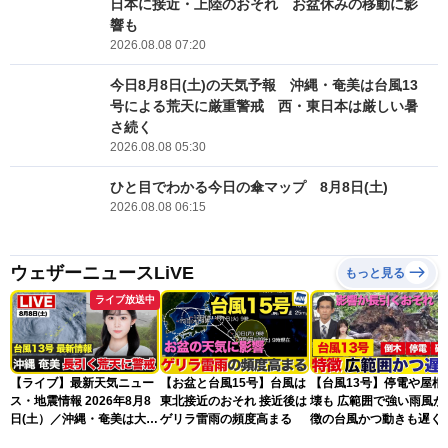
日本に接近・上陸のおそれ お盆休みの移動に影
響も
2026.08.08 07:20
今日8月8日(土)の天気予報 沖縄・奄美は台風13
号による荒天に厳重警戒 西・東日本は厳しい暑
さ続く
2026.08.08 05:30
ひと目でわかる今日の傘マップ 8月8日(土)
2026.08.08 06:15
ウェザーニュースLiVE
もっと見る
ライブ放送中
【ライブ】最新天気ニュー
【お盆と台風15号】台風は
【台風13号】停電や屋根
ス・地震情報 2026年8月8
東北接近のおそれ 接近後は
壊も 広範囲で強い雨風が
日(土）／沖縄・奄美は大荒
ゲリラ雷雨の頻度高まる
徴の台風かつ動きも遅く
れの天気が続く／令和8年
響が長引くおそれ