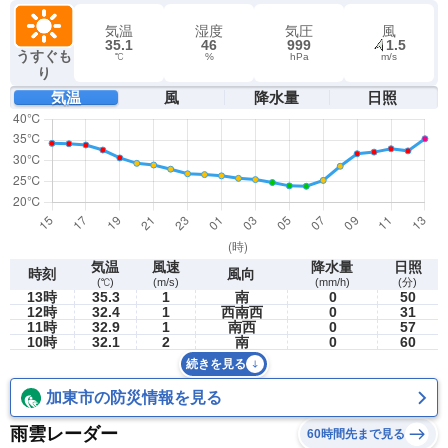
気温
湿度
気圧
風
35.1
46
999
1.5
うすぐも
℃
%
hPa
m/s
り
気温
風
降水量
日照
気温
風速
降水量
日照
時刻
風向
(℃)
(m/s)
(mm/h)
(分)
13時
35.3
1
南
0
50
12時
32.4
1
西南西
0
31
11時
32.9
1
南西
0
57
10時
32.1
2
南
0
60
続きを見る
加東市の防災情報を見る
雨雲レーダー
60時間先まで見る