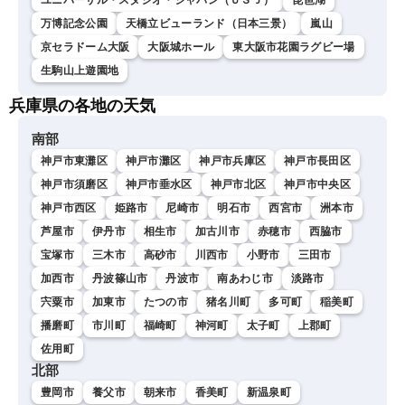
万博記念公園
天橋立ビューランド（日本三景）
嵐山
京セラドーム大阪
大阪城ホール
東大阪市花園ラグビー場
生駒山上遊園地
兵庫県の各地の天気
南部
神戸市東灘区
神戸市灘区
神戸市兵庫区
神戸市長田区
神戸市須磨区
神戸市垂水区
神戸市北区
神戸市中央区
神戸市西区
姫路市
尼崎市
明石市
西宮市
洲本市
芦屋市
伊丹市
相生市
加古川市
赤穂市
西脇市
宝塚市
三木市
高砂市
川西市
小野市
三田市
加西市
丹波篠山市
丹波市
南あわじ市
淡路市
宍粟市
加東市
たつの市
猪名川町
多可町
稲美町
播磨町
市川町
福崎町
神河町
太子町
上郡町
佐用町
北部
豊岡市
養父市
朝来市
香美町
新温泉町