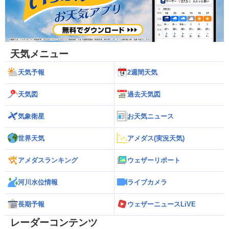
天気メニュー
天気予報
2週間天気
天気図
過去天気図
気象衛星
お天気ニュース
世界天気
アメダス(実況天気)
アメダスランキング
ウェザーリポート
河川水位情報
ライブカメラ
長期予報
ウェザーニュースLiVE
レーダーコンテンツ