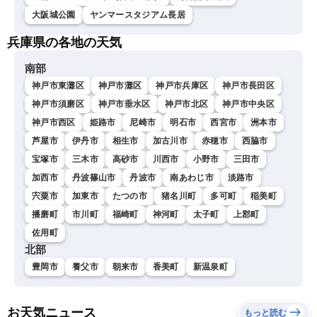
大阪城公園
ヤンマースタジアム長居
兵庫県の各地の天気
南部
神戸市東灘区
神戸市灘区
神戸市兵庫区
神戸市長田区
神戸市須磨区
神戸市垂水区
神戸市北区
神戸市中央区
神戸市西区
姫路市
尼崎市
明石市
西宮市
洲本市
芦屋市
伊丹市
相生市
加古川市
赤穂市
西脇市
宝塚市
三木市
高砂市
川西市
小野市
三田市
加西市
丹波篠山市
丹波市
南あわじ市
淡路市
宍粟市
加東市
たつの市
猪名川町
多可町
稲美町
播磨町
市川町
福崎町
神河町
太子町
上郡町
佐用町
北部
豊岡市
養父市
朝来市
香美町
新温泉町
お天気ニュース
もっと読む