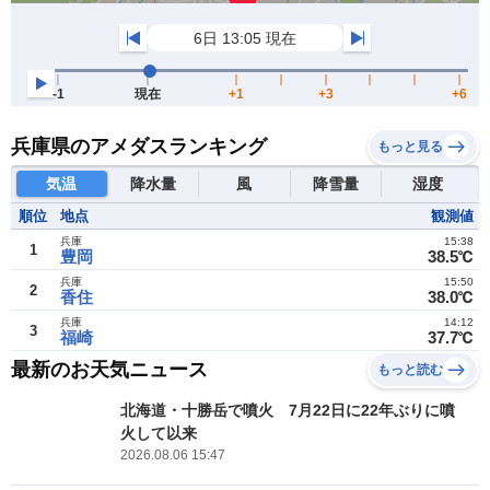
兵庫県のアメダスランキング
もっと見る
気温
降水量
風
降雪量
湿度
順位
地点
観測値
兵庫
15:38
1
豊岡
38.5℃
兵庫
15:50
2
香住
38.0℃
兵庫
14:12
3
福崎
37.7℃
最新のお天気ニュース
もっと読む
北海道・十勝岳で噴火 7月22日に22年ぶりに噴
火して以来
2026.08.06 15:47