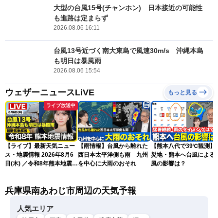
大型の台風15号(チャンホン) 日本接近の可能性
も進路は定まらず
2026.08.06 16:11
台風13号近づく南大東島で風速30m/s 沖縄本島
も明日は暴風雨
2026.08.06 15:54
ウェザーニュースLiVE
もっと見る
ライブ放送中
【ライブ】最新天気ニュー
【雨情報】台風から離れた
【熊本八代で39℃観測】
ス・地震情報 2026年8月6
西日本太平洋側も雨 九州
災地・熊本へ台風による
日(木) ／令和8年熊本地震情
を中心に大雨のおそれ
風の影響は？
報 沖縄・奄美を台風13号
が直撃〈ウェザーニュース
兵庫県南あわじ市周辺の天気予報
LiVEムーン・駒木結衣／本
田竜也〉
人気エリア