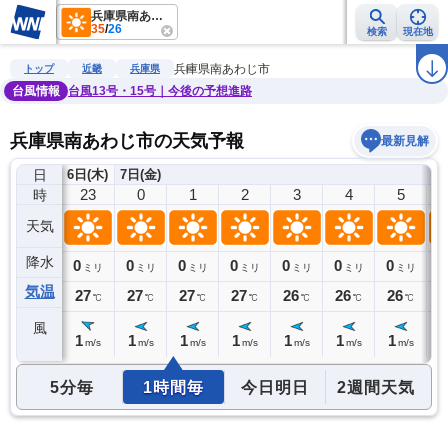
兵庫県南あわじ市
35
/
26
検索
現在地
雨雲レーダー
台風情報
地震情報
警報・注意報
2週間天気
ラ
兵庫県南あわじ市
トップ
近畿
兵庫県
台風情報
台風13号・15号｜今後の予想進路
兵庫県南あわじ市の天気予報
最新見解
日
6日(木)
7日(金)
22
23
0
1
2
3
4
5
時
天気
降水
0
0
0
0
0
0
0
0
0
ミリ
ミリ
ミリ
ミリ
ミリ
ミリ
ミリ
ミリ
気温
28
27
27
27
27
26
26
26
2
℃
℃
℃
℃
℃
℃
℃
℃
風
1
1
1
1
1
1
1
1
1
m/s
m/s
m/s
m/s
m/s
m/s
m/s
m/s
5分毎
1時間毎
今日明日
2週間天気