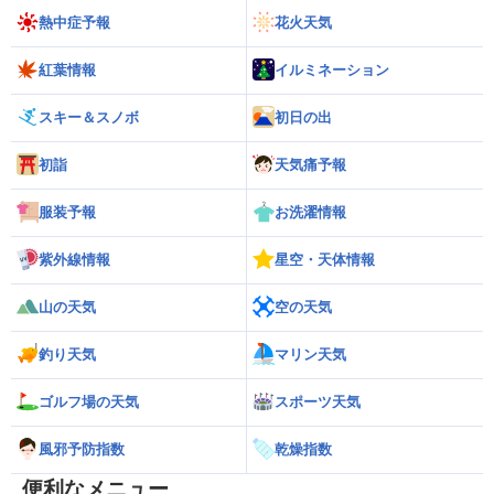
熱中症予報
花火天気
紅葉情報
イルミネーション
スキー＆スノボ
初日の出
初詣
天気痛予報
服装予報
お洗濯情報
紫外線情報
星空・天体情報
山の天気
空の天気
釣り天気
マリン天気
ゴルフ場の天気
スポーツ天気
風邪予防指数
乾燥指数
便利なメニュー