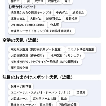
神戸市
三宮
六甲道
武庫之荘
塚口
お出かけスポット
淡路島かわらや田園キャンプ場
牛内ダム
成相ダム
北富士ダム
大日ダム
諭鶴羽ダム
慶野松原
UN REAL-camp＆sauna-
分水堰
南淡路シーサイドキャンプ場（休暇村 南淡路）
空港の天気（近畿）
南紀白浜空港（熊野白浜リゾート空港）
コウノトリ但馬空港
大阪国際空港（伊丹空港）
神戸空港（マリンエア）
びわ湖ＭPPG パラグライダー飛行場（MPG琵琶湖）
関西国際空港
注目のお出かけスポット天気（近畿）
阪神甲子園球場
ユニバーサル・スタジオ・ジャパン（ＵＳＪ）
琵琶湖
大阪城ホール
京セラドーム大阪
嵐山
天橋立ビューランド（日本三景）
万博記念公園