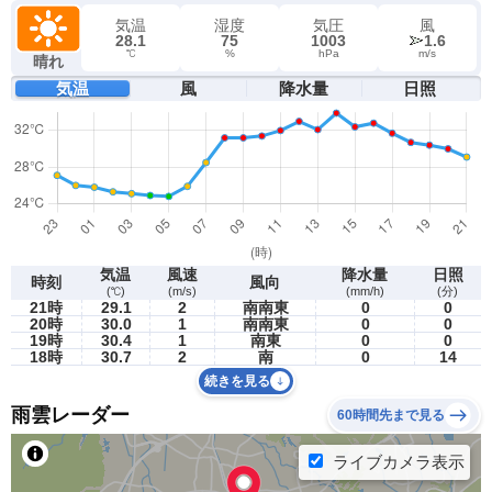
気温
湿度
気圧
風
28.1
75
1003
1.6
℃
%
hPa
m/s
晴れ
気温
風
降水量
日照
気温
風速
降水量
日照
時刻
風向
(℃)
(m/s)
(mm/h)
(分)
21時
29.1
2
南南東
0
0
20時
30.0
1
南南東
0
0
19時
30.4
1
南東
0
0
18時
30.7
2
南
0
14
続きを見る
雨雲レーダー
60時間先まで見る