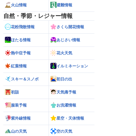
火山情報
避難情報
自然・季節・レジャー情報
花粉飛散情報
さくら開花情報
ほたる情報
あじさい情報
熱中症予報
花火天気
紅葉情報
イルミネーション
スキー＆スノボ
初日の出
初詣
天気痛予報
服装予報
お洗濯情報
紫外線情報
星空・天体情報
山の天気
空の天気