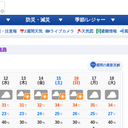
防災・減災
季節/レジャー
報・注意報
2週間天気
ライブカメラ
天気図
避難情報
進路
週間の最新見解
12
13
14
15
16
17
18
(水)
(木)
(金)
(土)
(日)
(月)
(火)
31
31
32
34
34
35
34
3
℃
℃
℃
℃
℃
℃
℃
23
23
24
25
26
25
27
2
℃
℃
℃
℃
℃
℃
℃
40
30
30
30
30
40
40
3
%
%
%
%
%
%
%