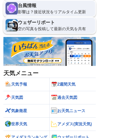
台風情報
影響は？接近状況をリアルタイム更新
ウェザーリポート
空の写真を投稿して最新の天気を共有
天気メニュー
天気予報
2週間天気
天気図
過去天気図
気象衛星
お天気ニュース
世界天気
アメダス(実況天気)
アメダスランキング
ウェザーリポート