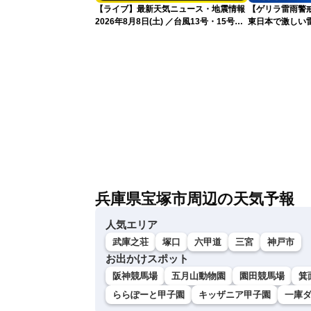
【ライブ】最新天気ニュース・地震情報
【ゲリラ雷雨警戒
2026年8月8日(土) ／台風13号・15号
東日本で激しい
ゲリラ雷雨最新見解 令和8年熊本地震
雨雲急発達の危
情報〈ウェザーニュースLiVEムーン・戸
北美月／芳野達郎〉
兵庫県宝塚市周辺の天気予報
人気エリア
武庫之荘
塚口
六甲道
三宮
神戸市
お出かけスポット
阪神競馬場
五月山動物園
園田競馬場
箕
ららぽーと甲子園
キッザニア甲子園
一庫