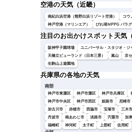
空港の天気（近畿）
南紀白浜空港（熊野白浜リゾート空港）
コウ
神戸空港（マリンエア）
びわ湖ＭPPG パラ
注目のお出かけスポット天気
阪神甲子園球場
ユニバーサル・スタジオ・ジ
天橋立ビューランド（日本三景）
嵐山
京
生駒山上遊園地
兵庫県の各地の天気
南部
神戸市東灘区
神戸市灘区
神戸市兵庫区
神戸市中央区
神戸市西区
姫路市
尼崎市
加古川市
赤穂市
西脇市
宝塚市
三木
丹波市
南あわじ市
淡路市
宍粟市
加
福崎町
神河町
太子町
上郡町
佐用町