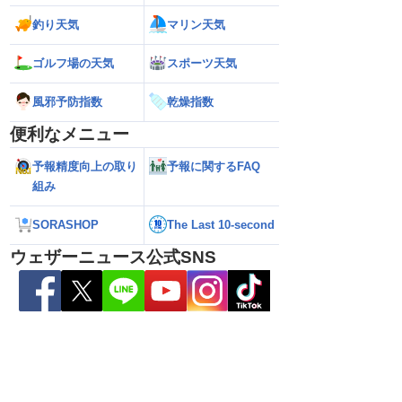
解説】通過後も影響長
【猛烈な雨と激しい雷雨】新潟は線状降
【お盆と台風15号
釣り天気
マリン天気
総雨量400mm超・高
水帯が発生のおそれも＜気象防災速報・
それ 接近後はゲリ
8.08 16:00）
記録的短時間大雨＞
ゴルフ場の天気
スポーツ天気
風邪予防指数
乾燥指数
便利なメニュー
予報精度向上の取り
予報に関するFAQ
組み
SORASHOP
The Last 10-second
ウェザーニュース公式SNS