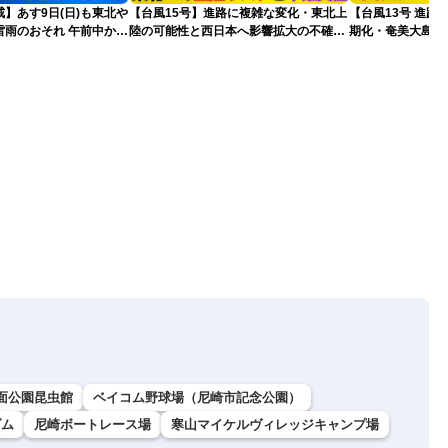
】あす9日(日)も東北や
【台風15号】進路に複雑な変化・東北上
【台風13号 進路
雷雨のおそれ 午前中から
陸の可能性と西日本へ影響拡大の不確実
期化・奄美大島で
険も
性
波に要警戒（2026.0
面公園昆虫館
ベイコム野球場（尼崎市記念公園）
ダム
尼崎ボートレース場
寒山マイケルヴィレッジキャンプ場