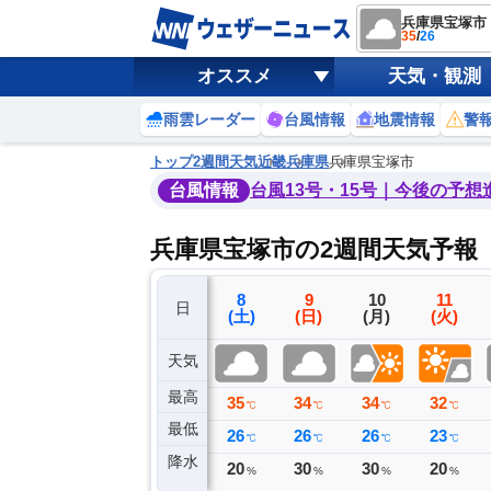
兵庫県宝塚市
35
/
26
オススメ
天気・観測
雨雲レーダー
台風情報
地震情報
警
トップ
2週間天気
近畿
兵庫県
兵庫県宝塚市
台風情報
台風13号・15号｜今後の予想
兵庫県宝塚市の2週間天気予報
5
6
7
8
9
10
11
日
(水)
(木)
(金)
(土)
(日)
(月)
(火)
天気
最高
36
35
36
35
34
34
32
℃
℃
℃
℃
℃
℃
℃
最低
26
27
28
26
26
26
23
℃
℃
℃
℃
℃
℃
℃
降水
0
0
0
20
30
30
20
ミリ
ミリ
ミリ
%
%
%
%