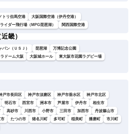
ノトリ但馬空港
大阪国際空港（伊丹空港）
グライダー飛行場（MPG琵琶湖）
関西国際空港
（近畿）
ャパン（ＵＳＪ）
琵琶湖
万博記念公園
セラドーム大阪
大阪城ホール
東大阪市花園ラグビー場
神戸市長田区
神戸市須磨区
神戸市垂水区
神戸市北区
明石市
西宮市
洲本市
芦屋市
伊丹市
相生市
市
高砂市
川西市
小野市
三田市
加西市
丹波篠山市
東市
たつの市
猪名川町
多可町
稲美町
播磨町
市川町