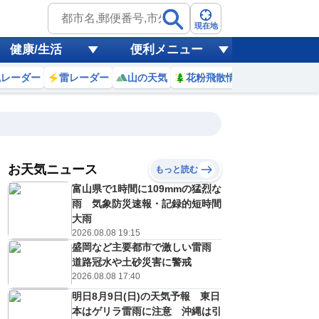
現在地
健康/生活
便利メニュー
風レーダー
雷レーダー
山の天気
花粉飛散情報
世界天気
お天気ニュース
もっと読む
19
20
21
22
富山県で1時間に109mmの猛烈な
(水)
(木)
(金)
(土)
予報の
雨 気象防災速報・記録的短時間
D
E
E
D
信頼度
高
大雨
A
2026.08.08 19:15
B
盛岡など主要都市で激しい雷雨
C
5
35
35
35
D
道路冠水や土砂災害に警戒
℃
℃
℃
℃
E
2026.08.08 17:40
7
27
27
26
低
℃
℃
℃
℃
？
明日8月9日(日)の天気予報 東日
0
30
30
30
%
%
%
%
本はゲリラ雷雨に注意 沖縄は引