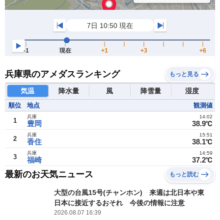
兵庫県のアメダスランキング
もっと見る
気温
降水量
風
降雪量
湿度
順位
地点
観測値
兵庫
14:02
1
豊岡
38.9℃
兵庫
15:51
2
香住
38.1℃
兵庫
14:59
3
福崎
37.2℃
最新のお天気ニュース
もっと読む
大型の台風15号(チャンホン) 来週は北日本や東
日本に接近するおそれ 今後の情報に注意
2026.08.07 16:39