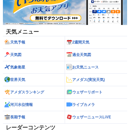
天気メニュー
天気予報
2週間天気
天気図
過去天気図
気象衛星
お天気ニュース
世界天気
アメダス(実況天気)
アメダスランキング
ウェザーリポート
河川水位情報
ライブカメラ
長期予報
ウェザーニュースLiVE
レーダーコンテンツ