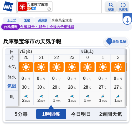
兵庫県宝塚市
35
/
28
検索
現在地
雨雲レーダー
台風情報
地震情報
警報・注意報
2週間天気
ラ
兵庫県宝塚市
トップ
近畿
兵庫県
台風情報
台風13号・15号｜今後の予想進路
兵庫県宝塚市の天気予報
最新見解
日
7日(金)
8日(土)
19
20
21
22
23
0
1
2
時
天気
降水
0
0
0
0
0
0
0
0
0
ミリ
ミリ
ミリ
ミリ
ミリ
ミリ
ミリ
ミリ
気温
31
30
30
29
28
28
27
27
2
℃
℃
℃
℃
℃
℃
℃
℃
風
3
2
2
1
1
1
1
1
1
m/s
m/s
m/s
m/s
m/s
m/s
m/s
m/s
5分毎
1時間毎
今日明日
2週間天気