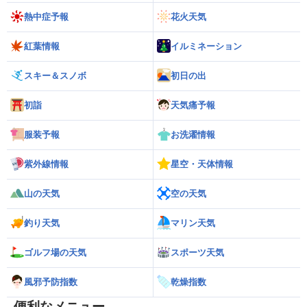
熱中症予報
花火天気
紅葉情報
イルミネーション
スキー＆スノボ
初日の出
初詣
天気痛予報
服装予報
お洗濯情報
紫外線情報
星空・天体情報
山の天気
空の天気
釣り天気
マリン天気
ゴルフ場の天気
スポーツ天気
風邪予防指数
乾燥指数
便利なメニュー