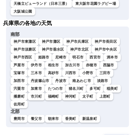
天橋立ビューランド（日本三景）
東大阪市花園ラグビー場
大阪城公園
兵庫県の各地の天気
南部
神戸市東灘区
神戸市灘区
神戸市兵庫区
神戸市長田区
神戸市須磨区
神戸市垂水区
神戸市北区
神戸市中央区
神戸市西区
姫路市
尼崎市
明石市
西宮市
洲本市
芦屋市
伊丹市
相生市
加古川市
赤穂市
西脇市
宝塚市
三木市
高砂市
川西市
小野市
三田市
加西市
丹波篠山市
丹波市
南あわじ市
淡路市
宍粟市
加東市
たつの市
猪名川町
多可町
稲美町
播磨町
市川町
福崎町
神河町
太子町
上郡町
佐用町
北部
豊岡市
養父市
朝来市
香美町
新温泉町