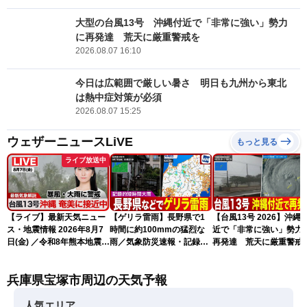
大型の台風13号 沖縄付近で「非常に強い」勢力
に再発達 荒天に厳重警戒を
2026.08.07 16:10
今日は広範囲で厳しい暑さ 明日も九州から東北
は熱中症対策が必須
2026.08.07 15:25
ウェザーニュースLiVE
もっと見る
ライブ放送中
【ライブ】最新天気ニュー
【ゲリラ雷雨】長野県で1
【台風13号 2026】沖縄
ス・地震情報 2026年8月7
時間に約100mmの猛烈な
近で「非常に強い」勢力
日(金) ／令和8年熊本地震情
雨／気象防災速報・記録的
再発達 荒天に厳重警戒
報 台風13号の影響に警戒
短時間大雨
（7日18時最新情報）
〈ウェザーニュースLiVEム
兵庫県宝塚市周辺の天気予報
ーン・駒木結衣／内藤邦
裕〉
人気エリア