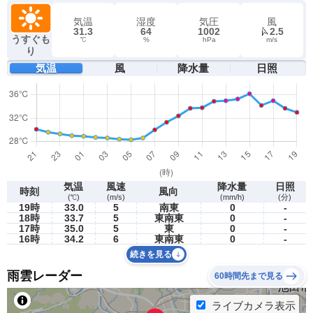
気温
湿度
気圧
風
31.3
64
1002
2.5
うすぐも
℃
%
hPa
m/s
り
気温
風
降水量
日照
気温
風速
降水量
日照
時刻
風向
(℃)
(m/s)
(mm/h)
(分)
19時
33.0
5
南東
0
-
18時
33.7
5
東南東
0
-
17時
35.0
5
東
0
-
16時
34.2
6
東南東
0
-
続きを見る
雨雲レーダー
60時間先まで見る