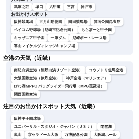
武庫之荘
塚口
六甲道
三宮
神戸市
お出かけスポット
阪神競馬場
五月山動物園
園田競馬場
箕面公園昆虫館
ベイコム野球場（尼崎市記念公園）
ららぽーと甲子園
キッザニア甲子園
一庫ダム
尼崎ボートレース場
寒山マイケルヴィレッジキャンプ場
空港の天気（近畿）
南紀白浜空港（熊野白浜リゾート空港）
コウノトリ但馬空港
大阪国際空港（伊丹空港）
神戸空港（マリンエア）
びわ湖ＭPPG パラグライダー飛行場（MPG琵琶湖）
関西国際空港
注目のお出かけスポット天気（近畿）
阪神甲子園球場
ユニバーサル・スタジオ・ジャパン（ＵＳＪ）
琵琶湖
嵐山
京セラドーム大阪
万博記念公園
大阪城ホール