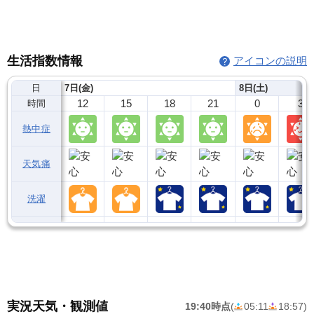
生活指数情報
アイコンの説明
日
7日(金)
8日(土)
12
15
18
21
0
3
時間
熱中症
天気痛
洗濯
実況天気・観測値
19:40時点
(
05:11
18:57
)