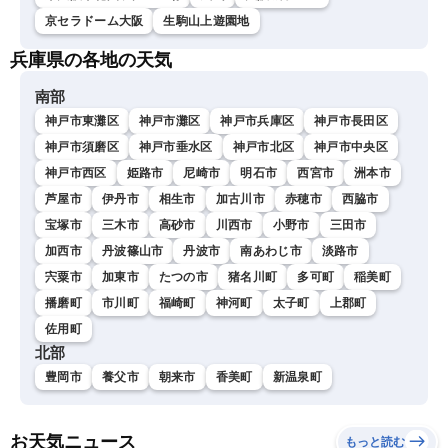
京セラドーム大阪
生駒山上遊園地
兵庫県の各地の天気
南部
神戸市東灘区
神戸市灘区
神戸市兵庫区
神戸市長田区
神戸市須磨区
神戸市垂水区
神戸市北区
神戸市中央区
神戸市西区
姫路市
尼崎市
明石市
西宮市
洲本市
芦屋市
伊丹市
相生市
加古川市
赤穂市
西脇市
宝塚市
三木市
高砂市
川西市
小野市
三田市
加西市
丹波篠山市
丹波市
南あわじ市
淡路市
宍粟市
加東市
たつの市
猪名川町
多可町
稲美町
播磨町
市川町
福崎町
神河町
太子町
上郡町
佐用町
北部
豊岡市
養父市
朝来市
香美町
新温泉町
お天気ニュース
もっと読む