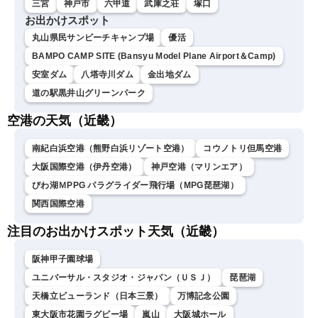
三宮
神戸市
六甲道
武庫之荘
塚口
お出かけスポット
丸山県民サンビーチキャンプ場
優活
BAMPO CAMP SITE (Bansyu Model Plane Airport＆Camp)
安室ダム
八塔寺川ダム
金出地ダム
道の駅黒井山グリーンパーク
空港の天気（近畿）
南紀白浜空港（熊野白浜リゾート空港）
コウノトリ但馬空港
大阪国際空港（伊丹空港）
神戸空港（マリンエア）
びわ湖ＭPPG パラグライダー飛行場（MPG琵琶湖）
関西国際空港
注目のお出かけスポット天気（近畿）
阪神甲子園球場
ユニバーサル・スタジオ・ジャパン（ＵＳＪ）
琵琶湖
天橋立ビューランド（日本三景）
万博記念公園
東大阪市花園ラグビー場
嵐山
大阪城ホール