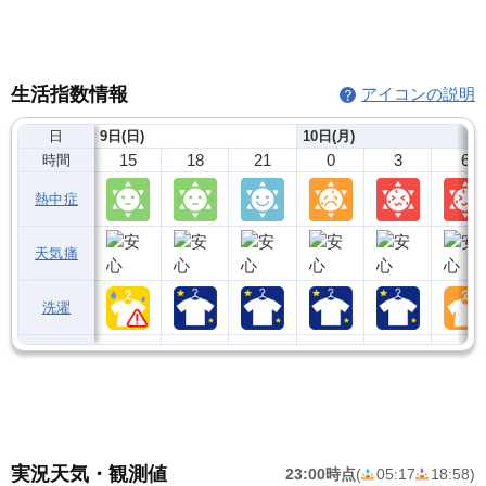
生活指数情報
アイコンの説明
日
9日(日)
10日(月)
15
18
21
0
3
6
時間
熱中症
天気痛
洗濯
実況天気・観測値
23:00時点
(
05:17
18:58
)