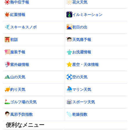
熱中症予報
花火天気
紅葉情報
イルミネーション
スキー＆スノボ
初日の出
初詣
天気痛予報
服装予報
お洗濯情報
紫外線情報
星空・天体情報
山の天気
空の天気
釣り天気
マリン天気
ゴルフ場の天気
スポーツ天気
風邪予防指数
乾燥指数
便利なメニュー