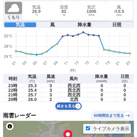
気温
湿度
気圧
風
26.9
82
1006
0.5
℃
%
hPa
m/s
くもり
気温
風
降水量
日照
気温
風速
降水量
日照
時刻
風向
(℃)
(m/s)
(mm/h)
(分)
23時
25.3
3
西北西
0
0
22時
25.4
3
西北西
0
0
21時
25.7
3
西北西
0
0
20時
26.0
2
北西
0
0
続きを見る
雨雲レーダー
60時間先まで見る