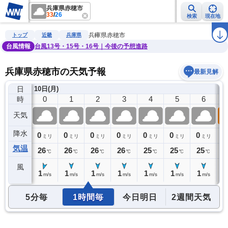
兵庫県赤穂市
33
/
26
検索
現在地
雨雲レーダー
台風情報
地震情報
警報・注意報
2週間天気
ラ
兵庫県赤穂市
トップ
近畿
兵庫県
台風情報
台風13号・15号・16号｜今後の予想進路
兵庫県赤穂市の天気予報
最新見解
日
9日(日)
10日(月)
23
0
1
2
3
4
5
6
時
天気
降水
0
0
0
0
0
0
0
0
0
ミリ
ミリ
ミリ
ミリ
ミリ
ミリ
ミリ
ミリ
気温
27
26
26
26
26
25
25
25
2
℃
℃
℃
℃
℃
℃
℃
℃
風
1
1
1
1
1
1
1
1
1
m/s
m/s
m/s
m/s
m/s
m/s
m/s
m/s
5分毎
1時間毎
今日明日
2週間天気