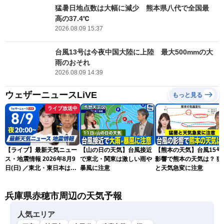
猛暑日地点数は大幅に減少 熊本県八代で全国最
高の37.4℃
2026.08.09 15:37
台風13号は今夜中国大陸に上陸 最大500mmの大
雨のおそれ
2026.08.09 14:39
ウェザーニュースLiVE
もっと見る
ライブ放送中
【ライブ】最新天気ニュー
【山の日の天気】台風接近
【熊本の天気】台風15号
ス・地震情報 2026年8月9
で東北・関東は激しい雨や
影響で熊本の天気は？ 猛
日(日) ／東北・東日本は急
暴風に注意
と天気急変に注意
な雷雨に注意〈ウェザーニ
ュースLiVEムーン・駒木結
兵庫県赤穂市周辺の天気予報
衣／芳野達郎〉
人気エリア