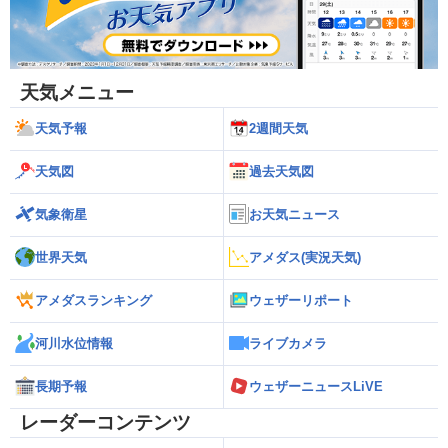
天気メニュー
天気予報
2週間天気
天気図
過去天気図
気象衛星
お天気ニュース
世界天気
アメダス(実況天気)
アメダスランキング
ウェザーリポート
河川水位情報
ライブカメラ
長期予報
ウェザーニュースLiVE
レーダーコンテンツ