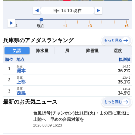
兵庫県のアメダスランキング
もっと見る
気温
降水量
風
降雪量
湿度
順位
地点
観測値
兵庫
14:36
1
洲本
36.2℃
兵庫
13:46
2
上郡
35.1℃
兵庫
14:11
3
西脇
34.9℃
最新のお天気ニュース
もっと読む
台風15号(チャンホン)は11日(火)・山の日に東北に
上陸へ 早めの台風対策を
2026.08.09 16:23