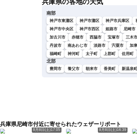
兵庫県の各地の天気
南部
神戸市東灘区
神戸市灘区
神戸市兵庫区
神戸市中央区
神戸市西区
姫路市
尼崎市
加古川市
赤穂市
西脇市
宝塚市
三木
丹波市
南あわじ市
淡路市
宍粟市
加
福崎町
神河町
太子町
上郡町
佐用町
北部
豊岡市
養父市
朝来市
香美町
新温泉
兵庫県尼崎市付近に寄せられたウェザーリポート
8月8日(土)17:05
8月8日(土)16:39