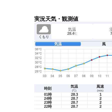
実況天気・観測値
気温
28.4
℃
くもり
気温
風
気温
風速
時刻
(℃)
(m/s)
01時
28.3
1
24時
28.7
2
23時
28.7
2
22時
28.7
2