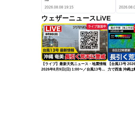
2026.08.08 19:15
2026.08.
ウェザーニュースLiVE
ライブ放送中
【ライブ】最新天気ニュース・地震情報
【台風13号 2
2026年8月9日(日) 1:00〜／台風13号・
力で西進 沖縄は離れても長引く荒天に厳
15号情報 令和8年熊本地震情報〈ウェ
重警戒(8日22時
ザーニュースLiVE〉