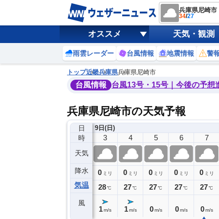
兵庫県尼崎市
34
/
27
オススメ
天気・観測
雨雲レーダー
台風情報
地震情報
警
トップ
近畿
兵庫県
兵庫県尼崎市
台風情報
台風13号・15号｜今後の予想
兵庫県尼崎市の天気予報
日
日(土)
9日(日)
23
0
1
2
3
4
5
6
7
時
天気
降水
0
0
0
0
0
0
0
0
ミリ
ミリ
ミリ
ミリ
ミリ
ミリ
ミリ
ミリ
ミリ
気温
29
29
28
28
28
27
27
27
27
℃
℃
℃
℃
℃
℃
℃
℃
℃
風
2
2
1
1
1
1
0
0
0
m/s
m/s
m/s
m/s
m/s
m/s
m/s
m/s
m/s