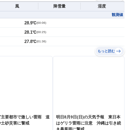
風
降雪量
湿度
観測値
28.9℃
(
00:06
)
28.1℃
(
00:25
)
27.8℃
(
01:36
)
もっと読む
ど主要都市で激しい雷雨 道
明日8月9日(日)の天気予報 東日本
や土砂災害に警戒
はゲリラ雷雨に注意 沖縄は引き続
き暴風雨に警戒