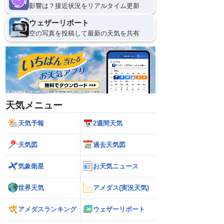
影響は？接近状況をリアルタイム更新
ウェザーリポート
空の写真を投稿して最新の天気を共有
天気メニュー
天気予報
2週間天気
天気図
過去天気図
気象衛星
お天気ニュース
世界天気
アメダス(実況天気)
アメダスランキング
ウェザーリポート