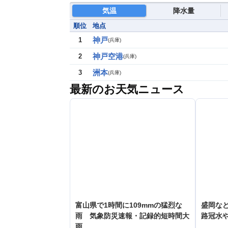
気温
降水量
順位
地点
神戸
1
(
兵庫
)
神戸空港
2
(
兵庫
)
洲本
3
(
兵庫
)
最新のお天気ニュース
富山県で1時間に109mmの猛烈な
盛岡な
雨 気象防災速報・記録的短時間大
路冠水
雨