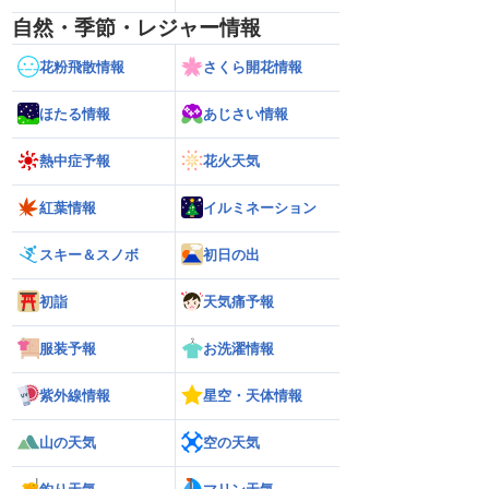
自然・季節・レジャー情報
花粉飛散情報
さくら開花情報
ほたる情報
あじさい情報
熱中症予報
花火天気
紅葉情報
イルミネーション
スキー＆スノボ
初日の出
初詣
天気痛予報
服装予報
お洗濯情報
紫外線情報
星空・天体情報
山の天気
空の天気