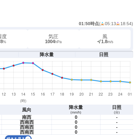
01:50時点
(
05:13
18:54
)
湿度
気圧
風
78
1004
1.8
%
hPa
m/s
降水量
日照
降水量
日照
風向
(mm/h)
(分)
南西
0
-
西南西
0
-
西南西
0
-
西南西
0
-