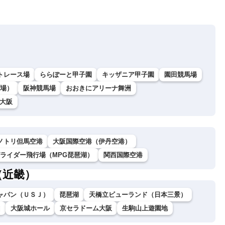
トレース場
ららぽーと甲子園
キッザニア甲子園
園田競馬場
場）
阪神競馬場
おおきにアリーナ舞洲
ナ大阪
ノトリ但馬空港
大阪国際空港（伊丹空港）
グライダー飛行場（MPG琵琶湖）
関西国際空港
（近畿）
ャパン（ＵＳＪ）
琵琶湖
天橋立ビューランド（日本三景）
山
大阪城ホール
京セラドーム大阪
生駒山上遊園地