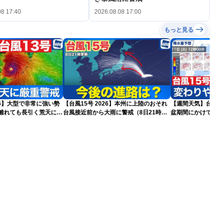
08 17:40
2026.08.08 17:00
もっと見る
026】大型で非常に強い勢
【台風15号 2026】本州に上陸のおそれ
【週間天気】台風1
台風接近前から大雨に警戒（8日21時更
盆期間にかけて全
更新)
新）
気が続く見込み