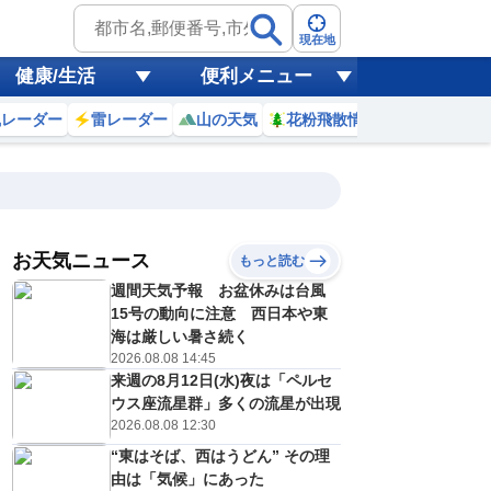
現在地
健康/生活
便利メニュー
風レーダー
雷レーダー
山の天気
花粉飛散情報
世界天気
お天気ニュース
もっと読む
10日(月)
週間天気予報 お盆休みは台風
6
17
18
19
20
21
22
23
0
15号の動向に注意 西日本や東
海は厳しい暑さ続く
2026.08.08 14:45
来週の8月12日(水)夜は「ペルセ
0
0
0
0
0
0
0
0
リ
ミリ
ミリ
ミリ
ミリ
ミリ
ミリ
ミリ
ミリ
ウス座流星群」多くの流星が出現
32
31
30
29
29
28
28
28
℃
℃
℃
℃
℃
℃
℃
℃
℃
2026.08.08 12:30
“東はそば、西はうどん” その理
2
2
2
2
1
1
1
1
/s
m/s
m/s
m/s
m/s
m/s
m/s
m/s
m/s
由は「気候」にあった