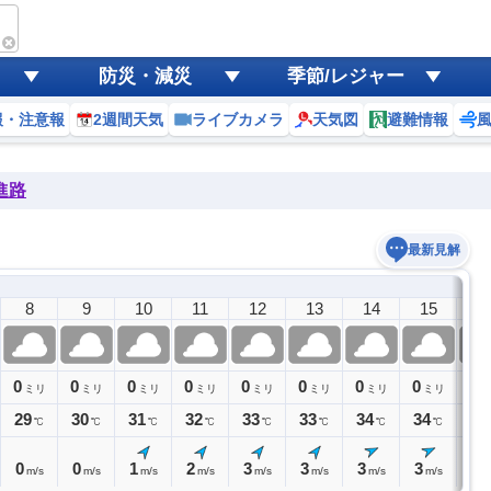
防災・減災
季節/レジャー
報・注意報
2週間天気
ライブカメラ
天気図
避難情報
進路
最新見解
8
9
10
11
12
13
14
15
1
0
0
0
0
0
0
0
0
0
ミリ
ミリ
ミリ
ミリ
ミリ
ミリ
ミリ
ミリ
ミ
29
30
31
32
33
33
34
34
33
℃
℃
℃
℃
℃
℃
℃
℃
0
0
1
2
3
3
3
3
3
m/s
m/s
m/s
m/s
m/s
m/s
m/s
m/s
m