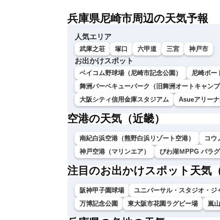
兵庫県尼崎市周辺の天気予報
人気エリア
武庫之荘
塚口
六甲道
三宮
神戸市
お出かけスポット
ベイコム野球場（尼崎市記念公園）
尼崎ボー
舞洲バーベキューパーク（旧舞洲オートキャンプ
大阪シティ信用金庫スタジアム
Asueアリー
空港の天気（近畿）
南紀白浜空港（熊野白浜リゾート空港）
コウ
神戸空港（マリンエア）
びわ湖ＭPPG パラ
注目のお出かけスポット天気
阪神甲子園球場
ユニバーサル・スタジオ・ジ
万博記念公園
東大阪市花園ラグビー場
嵐