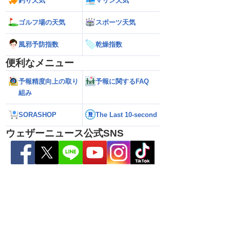
釣り天気
マリン天気
ゴルフ場の天気
スポーツ天気
風邪予防指数
乾燥指数
便利なメニュー
予報精度向上の取り
予報に関するFAQ
組み
5号の動向に注目 お
【ゲリラ雷雨警戒】あす9日(日)も東北や
【台風15号】進路
SORASHOP
The Last 10-second
国的に変わりやすい天
東日本で激しい雷雨のおそれ 午前中から
陸の可能性と西日
雨雲急発達の危険も
性
ウェザーニュース公式SNS