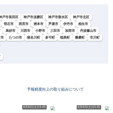
神戸市長田区
神戸市須磨区
神戸市垂水区
神戸市北区
明石市
西宮市
洲本市
芦屋市
伊丹市
相生市
市
高砂市
川西市
小野市
三田市
加西市
丹波篠山市
東市
たつの市
猪名川町
多可町
稲美町
播磨町
市川町
町
予報精度向上の取り組みについて
8月8日(土)15:45
8月8日(土)15:45