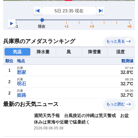
兵庫県のアメダスランキング
もっと見る
気温
降水量
風
降雪量
湿度
順位
地点
観測値
兵庫
07:19
1
郡家
32.8℃
兵庫
08:28
2
明石
32.7℃
兵庫
08:30
2
姫路
32.7℃
最新のお天気ニュース
もっと読む
週間天気予報 台風接近の沖縄は荒天警戒 お盆
休みは東海や近畿で猛暑続く
2026.08.06 05:38