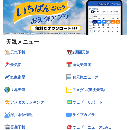
天気メニュー
天気予報
2週間天気
天気図
過去天気図
気象衛星
お天気ニュース
世界天気
アメダス(実況天気)
アメダスランキング
ウェザーリポート
河川水位情報
ライブカメラ
長期予報
ウェザーニュースLiVE