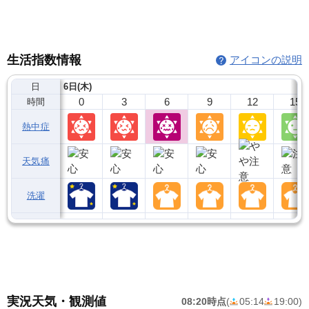
生活指数情報
アイコンの説明
日
6日(木)
0
3
6
9
12
15
時間
熱中症
天気痛
洗濯
実況天気・観測値
08:20時点
(
05:14
19:00
)