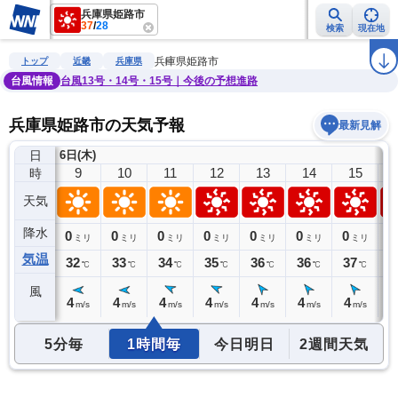
兵庫県姫路市
37
/
28
検索
現在地
雨雲レーダー
台風情報
地震情報
警報・注意報
2週間天気
ラ
兵庫県姫路市
トップ
近畿
兵庫県
台風情報
台風13号・14号・15号｜今後の予想進路
兵庫県姫路市の天気予報
最新見解
日
6日(木)
8
9
10
11
12
13
14
15
時
天気
降水
0
0
0
0
0
0
0
0
0
ミリ
ミリ
ミリ
ミリ
ミリ
ミリ
ミリ
ミリ
気温
31
32
33
34
35
36
36
37
3
℃
℃
℃
℃
℃
℃
℃
℃
風
3
4
4
4
4
4
4
4
4
m/s
m/s
m/s
m/s
m/s
m/s
m/s
m/s
5分毎
1時間毎
今日明日
2週間天気