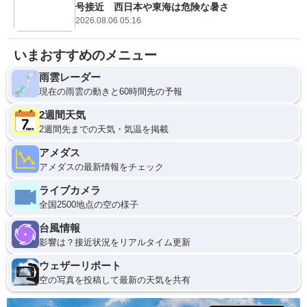
号接近 西日本や東海は危険な暑さ
2026.08.06 05:16
いまおすすめのメニュー
雨雲レーダー
現在の雨雲の動きと60時間先の予報
2週間天気
2週間先までの天気・気温を掲載
アメダス
アメダスの最新情報をチェック
ライブカメラ
全国2500地点の空の様子
台風情報
影響は？接近状況をリアルタイム更新
ウェザーリポート
空の写真を投稿して最新の天気を共有