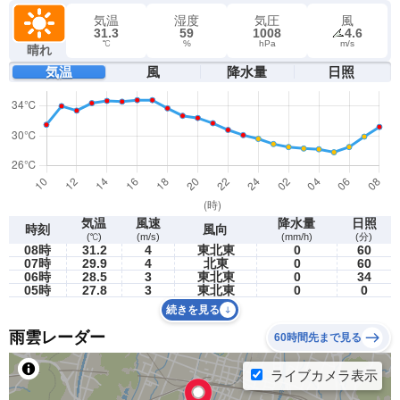
気温
湿度
気圧
風
31.3
59
1008
4.6
℃
%
hPa
m/s
晴れ
気温
風
降水量
日照
気温
風速
降水量
日照
時刻
風向
(℃)
(m/s)
(mm/h)
(分)
08時
31.2
4
東北東
0
60
07時
29.9
4
北東
0
60
06時
28.5
3
東北東
0
34
05時
27.8
3
東北東
0
0
続きを見る
雨雲レーダー
60時間先まで見る