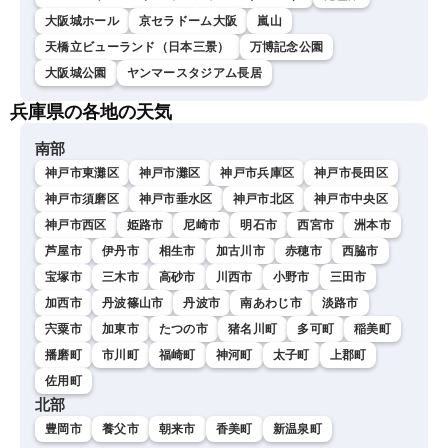
大阪城ホール
京セラドーム大阪
嵐山
天橋立ビューランド（日本三景）
万博記念公園
大阪城公園
ヤンマースタジアム長居
兵庫県の各地の天気
南部
神戸市東灘区
神戸市灘区
神戸市兵庫区
神戸市長田区
神戸市須磨区
神戸市垂水区
神戸市北区
神戸市中央区
神戸市西区
姫路市
尼崎市
明石市
西宮市
洲本市
芦屋市
伊丹市
相生市
加古川市
赤穂市
西脇市
宝塚市
三木市
高砂市
川西市
小野市
三田市
加西市
丹波篠山市
丹波市
南あわじ市
淡路市
宍粟市
加東市
たつの市
猪名川町
多可町
稲美町
播磨町
市川町
福崎町
神河町
太子町
上郡町
佐用町
北部
豊岡市
養父市
朝来市
香美町
新温泉町