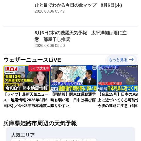
ひと目でわかる今日の傘マップ 8月6日(木)
2026.08.06 05:47
8月6日(木)の洗濯天気予報 太平洋側は雨に注
意 部屋干し推奨
2026.08.06 05:50
ウェザーニュースLiVE
もっと見る
ライブ放送中
【ライブ】最新天気ニュー
【雨情報】関東は通勤通学
【台風15号】日本の東の
ス・地震情報 2026年8月6
時も弱い雨 日中は再び雨
上に近づいてくる可能
日(木) ／令和8年熊本地震情
降りやすい
今後の進路に注意（6日3
報／台風13号が大東島地方
更新）
に最接近 沖縄は荒天警戒
兵庫県姫路市周辺の天気予報
〈ウェザーニュースLiVEサ
ンシャイン・松本真央／山
口剛央〉
人気エリア