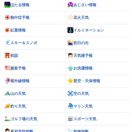
ほたる情報
あじさい情報
熱中症予報
花火天気
紅葉情報
イルミネーション
スキー＆スノボ
初日の出
初詣
天気痛予報
服装予報
お洗濯情報
紫外線情報
星空・天体情報
山の天気
空の天気
釣り天気
マリン天気
ゴルフ場の天気
スポーツ天気
風邪予防指数
乾燥指数