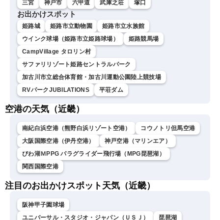
三宮
神戸市
六甲道
武庫之荘
塚口
お出かけスポット
姫路城
姫路市立動物園
姫路市立水族館
ウインク球場（姫路市立姫路球場）
姫路競馬場
CampVillage タロリン村
サファリリゾート姫路セントラルパーク
加古川市立総合体育館・加古川運動公園陸上競技場
RVパークJUBILATIONS
平荘ダム
空港の天気（近畿）
南紀白浜空港（熊野白浜リゾート空港）
コウノトリ但馬空港
大阪国際空港（伊丹空港）
神戸空港（マリンエア）
びわ湖ＭPPG パラグライダー飛行場（MPG琵琶湖）
関西国際空港
注目のお出かけスポット天気（近畿）
阪神甲子園球場
ユニバーサル・スタジオ・ジャパン（ＵＳＪ）
琵琶湖