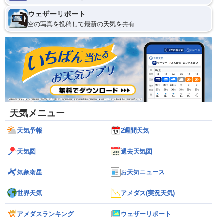
ウェザーリポート
空の写真を投稿して最新の天気を共有
天気メニュー
天気予報
2週間天気
天気図
過去天気図
気象衛星
お天気ニュース
世界天気
アメダス(実況天気)
アメダスランキング
ウェザーリポート