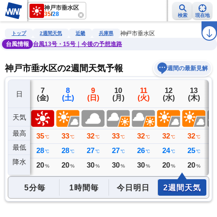
神戸市垂水区
35
/
28
検索
現在地
雨雲レーダー
台風情報
地震情報
警報・注意報
2週間天気
ラ
神戸市垂水区
トップ
2週間天気
近畿
兵庫県
台風情報
台風13号・15号｜今後の予想進路
神戸市垂水区の2週間天気予報
週間の最新見解
6
7
8
9
10
11
12
13
日
(木)
(金)
(土)
(日)
(月)
(火)
(水)
(木)
(
天気
最高
34
35
33
32
33
32
32
32
3
℃
℃
℃
℃
℃
℃
℃
℃
最低
28
28
28
27
27
26
24
25
2
℃
℃
℃
℃
℃
℃
℃
℃
降水
0
20
20
30
30
30
20
20
3
ミリ
%
%
%
%
%
%
%
5分毎
1時間毎
今日明日
2週間天気