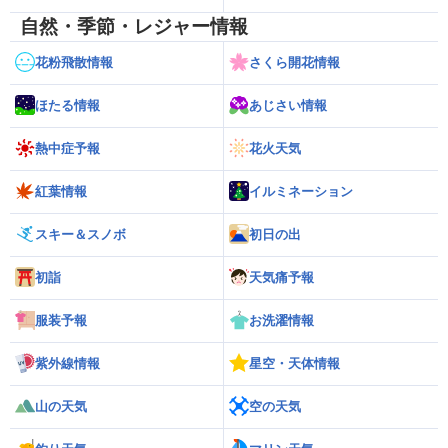
自然・季節・レジャー情報
花粉飛散情報
さくら開花情報
ほたる情報
あじさい情報
熱中症予報
花火天気
紅葉情報
イルミネーション
スキー＆スノボ
初日の出
初詣
天気痛予報
服装予報
お洗濯情報
紫外線情報
星空・天体情報
山の天気
空の天気