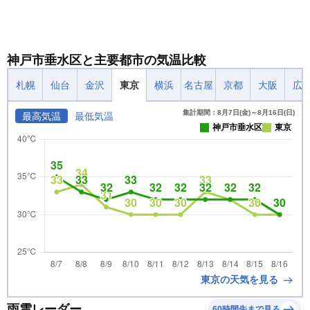
神戸市垂水区と主要都市の気温比較
札幌
仙台
金沢
東京
横浜
名古屋
京都
大阪
広
集計期間：8月7日(金)～8月16日(日)
最高気温
最低気温
神戸市垂水区
東京
東京の天気を見る
雨雲レーダー
60時間先まで見る