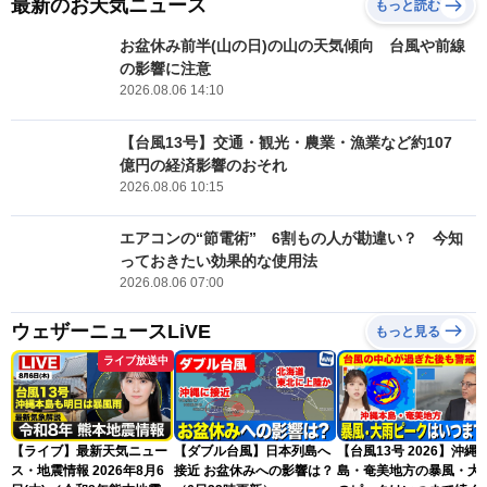
最新のお天気ニュース
もっと読む
お盆休み前半(山の日)の山の天気傾向 台風や前線
の影響に注意
2026.08.06 14:10
【台風13号】交通・観光・農業・漁業など約107
億円の経済影響のおそれ
2026.08.06 10:15
エアコンの“節電術” 6割もの人が勘違い？ 今知
っておきたい効果的な使用法
2026.08.06 07:00
ウェザーニュースLiVE
もっと見る
ライブ放送中
【ライブ】最新天気ニュー
【ダブル台風】日本列島へ
【台風13号 2026】沖縄
ス・地震情報 2026年8月6
接近 お盆休みへの影響は？
島・奄美地方の暴風・大