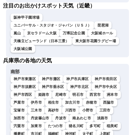
注目のお出かけスポット天気（近畿）
阪神甲子園球場
ユニバーサル・スタジオ・ジャパン（ＵＳＪ）
琵琶湖
嵐山
京セラドーム大阪
万博記念公園
大阪城ホール
天橋立ビューランド（日本三景）
東大阪市花園ラグビー場
大阪城公園
兵庫県の各地の天気
南部
神戸市東灘区
神戸市灘区
神戸市兵庫区
神戸市長田区
神戸市須磨区
神戸市垂水区
神戸市北区
神戸市中央区
神戸市西区
姫路市
尼崎市
明石市
西宮市
洲本市
芦屋市
伊丹市
相生市
加古川市
赤穂市
西脇市
宝塚市
三木市
高砂市
川西市
小野市
三田市
加西市
丹波篠山市
丹波市
南あわじ市
淡路市
宍粟市
加東市
たつの市
猪名川町
多可町
稲美町
播磨町
市川町
福崎町
神河町
太子町
上郡町