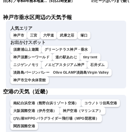
日(木) ／令和8年熊本地震情
（6日22時更新）
のピークはいつまで続く
報 沖縄・奄美を台風13号
（6日18時更新）
が直撃〈ウェザーニュース
神戸市垂水区周辺の天気予報
LiVEムーン・駒木結衣／本
田竜也〉
人気エリア
神戸市
三宮
六甲道
武庫之荘
塚口
お出かけスポット
須磨浦山上遊園
グリーンテラス神戸・垂水
神戸須磨シーワールド
道の駅あわじ
tiny tent
ニジゲンノモリ
ノエビアスタジアム神戸
石井ダム
淡路島バージンバレー Olive GLAMP淡路島Virgin Valley
神戸市立中央体育館
空港の天気（近畿）
南紀白浜空港（熊野白浜リゾート空港）
コウノトリ但馬空港
大阪国際空港（伊丹空港）
神戸空港（マリンエア）
びわ湖ＭPPG パラグライダー飛行場（MPG琵琶湖）
関西国際空港