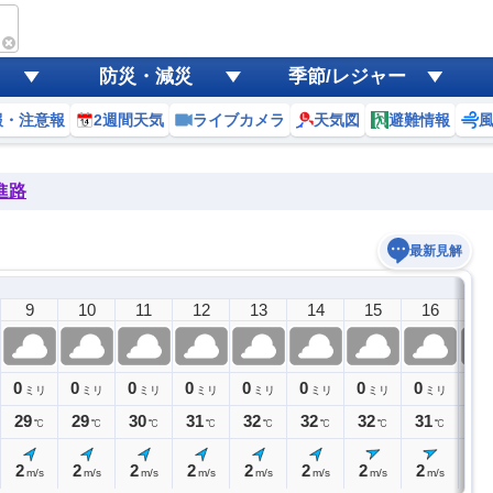
防災・減災
季節/レジャー
報・注意報
2週間天気
ライブカメラ
天気図
避難情報
進路
最新見解
9
10
11
12
13
14
15
16
1
0
0
0
0
0
0
0
0
0
ミリ
ミリ
ミリ
ミリ
ミリ
ミリ
ミリ
ミリ
ミ
29
29
30
31
32
32
32
31
30
℃
℃
℃
℃
℃
℃
℃
℃
2
2
2
2
2
2
2
2
2
m/s
m/s
m/s
m/s
m/s
m/s
m/s
m/s
m