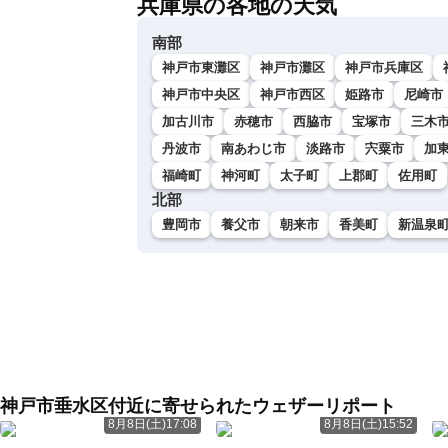
兵庫県の各地の天気
南部
神戸市東灘区
神戸市灘区
神戸市兵庫区
神戸市中央区
神戸市西区
姫路市
尼崎市
加古川市
赤穂市
西脇市
宝塚市
三木
丹波市
南あわじ市
淡路市
宍粟市
加
福崎町
神河町
太子町
上郡町
佐用町
北部
豊岡市
養父市
朝来市
香美町
新温泉
神戸市垂水区付近に寄せられたウェザーリポート
8月8日(土)17:08
8月8日(土)15:52