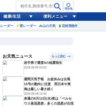
現在地
健康/生活
便利メニュー
風レーダー
雷レーダー
山の天気
花粉飛散情報
世界天気
お天気ニュース
もっと読む
10日(月)
岩手県で震度4の地震発生
7
18
19
20
21
22
23
0
1
2026.08.09 03:02
週間天気予報 お盆休みは台風
0
0
0
0
0
0
0
0
15号の動向に注意 西日本や東
リ
ミリ
ミリ
ミリ
ミリ
ミリ
ミリ
ミリ
ミリ
海は厳しい暑さ続く
29
29
29
28
28
28
28
28
℃
℃
℃
℃
℃
℃
℃
℃
℃
2026.08.08 14:45
来週の8月12日(水)夜は「ペルセ
1
1
1
1
1
1
1
1
/s
m/s
m/s
m/s
m/s
m/s
m/s
m/s
m/s
ウス座流星群」多くの流星が出現