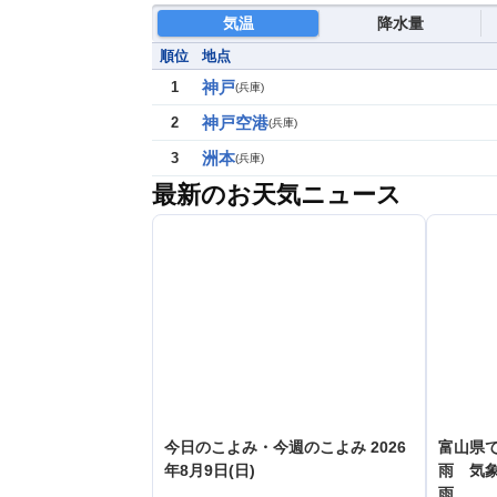
気温
降水量
順位
地点
神戸
1
(
兵庫
)
神戸空港
2
(
兵庫
)
洲本
3
(
兵庫
)
最新のお天気ニュース
今日のこよみ・今週のこよみ 2026
富山県で
年8月9日(日)
雨 気
雨