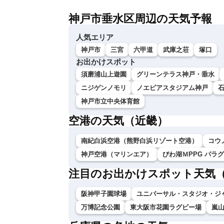
神戸市垂水区周辺の天気予報
人気エリア
神戸市
三宮
六甲道
武庫之荘
塚口
お出かけスポット
須磨浦山上遊園
グリーンテラス神戸・垂水
ニジゲンノモリ
ノエビアスタジアム神戸
神戸市立中央体育館
空港の天気（近畿）
南紀白浜空港（熊野白浜リゾート空港）
コウ
神戸空港（マリンエア）
びわ湖ＭPPG パラ
注目のお出かけスポット天気
阪神甲子園球場
ユニバーサル・スタジオ・ジ
万博記念公園
東大阪市花園ラグビー場
嵐