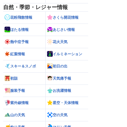
自然・季節・レジャー情報
花粉飛散情報
さくら開花情報
ほたる情報
あじさい情報
熱中症予報
花火天気
紅葉情報
イルミネーション
スキー＆スノボ
初日の出
初詣
天気痛予報
服装予報
お洗濯情報
紫外線情報
星空・天体情報
山の天気
空の天気