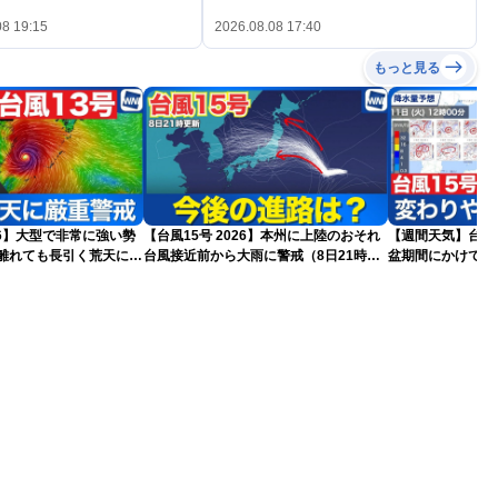
08 19:15
2026.08.08 17:40
もっと見る
026】大型で非常に強い勢
【台風15号 2026】本州に上陸のおそれ
【週間天気】台風1
台風接近前から大雨に警戒（8日21時更
盆期間にかけて全
更新)
新）
気が続く見込み