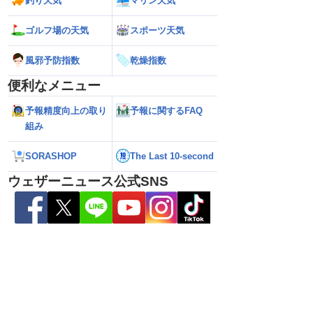
釣り天気
マリン天気
ゴルフ場の天気
スポーツ天気
風邪予防指数
乾燥指数
便利なメニュー
予報精度向上の取り
予報に関するFAQ
組み
5号の動向に注目 お
【ゲリラ雷雨警戒】あす9日(日)も東北や
【台風15号】進路
SORASHOP
The Last 10-second
国的に変わりやすい天
東日本で激しい雷雨のおそれ 午前中から
陸の可能性と西日
雨雲急発達の危険も
性
ウェザーニュース公式SNS