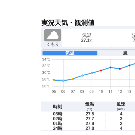
実況天気・観測値
気温
27.1
℃
くもり
気温
風
気温
風速
時刻
(℃)
(m/s)
03時
27.5
4
02時
27.7
3
01時
27.8
2
24時
27.8
4