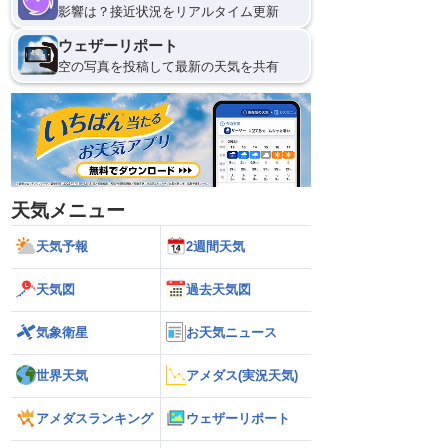
影響は？接近状況をリアルタイム更新
ウェザーリポート
空の写真を投稿して最新の天気を共有
天気メニュー
天気予報
2週間天気
天気図
過去天気図
気象衛星
お天気ニュース
世界天気
アメダス(実況天気)
アメダスランキング
ウェザーリポート