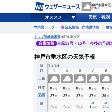
神戸市垂水区
32
/
27
オススメ
天気・観測
雨雲レーダー
台風情報
地震情報
警
トップ
近畿
兵庫県
神戸市垂水区
台風情報
台風13号・15号｜今後の予想
神戸市垂水区の天気予報
日
9日(日)
0
1
2
3
4
5
6
7
8
時
天気
降水
0
0
0
0
0
0
0
0
ミリ
ミリ
ミリ
ミリ
ミリ
ミリ
ミリ
ミリ
ミリ
気温
28
27
27
27
27
27
27
27
29
℃
℃
℃
℃
℃
℃
℃
℃
℃
風
1
1
1
1
0
0
0
1
2
m/s
m/s
m/s
m/s
m/s
m/s
m/s
m/s
m/s