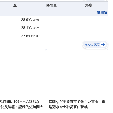
風
降雪量
湿度
観測値
28.9℃
(
00:06
)
28.1℃
(
00:25
)
27.8℃
(
01:36
)
もっと読む
1時間に109mmの猛烈な
盛岡など主要都市で激しい雷雨 道
象防災速報・記録的短時間大
路冠水や土砂災害に警戒