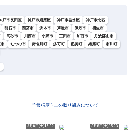
神戸市長田区
神戸市須磨区
神戸市垂水区
神戸市北区
明石市
西宮市
洲本市
芦屋市
伊丹市
相生市
市
高砂市
川西市
小野市
三田市
加西市
丹波篠山市
東市
たつの市
猪名川町
多可町
稲美町
播磨町
市川町
町
予報精度向上の取り組みについて
8月8日(土)15:30
8月8日(土)15:23