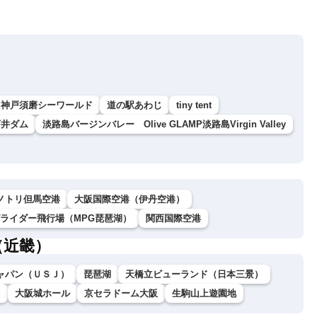
神戸須磨シーワールド
道の駅あわじ
tiny tent
石井ダム
淡路島バージンバレー Olive GLAMP淡路島Virgin Valley
ノトリ但馬空港
大阪国際空港（伊丹空港）
グライダー飛行場（MPG琵琶湖）
関西国際空港
（近畿）
ャパン（ＵＳＪ）
琵琶湖
天橋立ビューランド（日本三景）
山
大阪城ホール
京セラドーム大阪
生駒山上遊園地