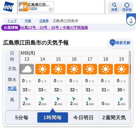
広島県江田島市
33
/
26
検索
現在地
雨雲レーダー
台風情報
地震情報
警報・注意報
2週間天気
ラ
広島県江田島市
トップ
中国
広島県
台風情報
台風13号・15号・16号｜今後の予想進路
広島県江田島市の天気予報
最新見解
日
10日(月)
12
13
14
15
16
17
18
19
時
天気
降水
0
0
0
0
0
0
0
0
0
ミリ
ミリ
ミリ
ミリ
ミリ
ミリ
ミリ
ミリ
気温
32
33
33
32
32
31
31
30
3
℃
℃
℃
℃
℃
℃
℃
℃
風
2
2
2
2
2
1
0
1
1
m/s
m/s
m/s
m/s
m/s
m/s
m/s
m/s
5分毎
1時間毎
今日明日
2週間天気