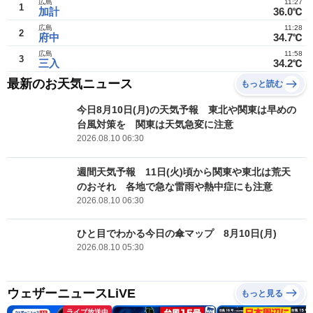
広島
11:27
1
加計
36.0℃
広島
11:28
2
府中
34.7℃
広島
11:58
3
三入
34.2℃
最新のお天気ニュース
もっと読む
今日8月10日(月)の天気予報 東北や関東は早めの
台風対策を 関東は天気急変に注意
2026.08.10 06:30
週間天気予報 11日(火)頃から関東や東北は荒天
のおそれ 各地で急な雷雨や熱中症にも注意
2026.08.10 06:30
ひと目でわかる今日の傘マップ 8月10日(月)
2026.08.10 05:30
ウェザーニュースLiVE
もっと見る
ライブ放送中