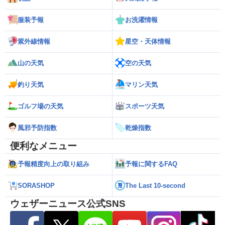
服装予報
お洗濯情報
紫外線情報
星空・天体情報
山の天気
空の天気
釣り天気
マリン天気
ゴルフ場の天気
スポーツ天気
風邪予防指数
乾燥指数
便利なメニュー
予報精度向上の取り組み
予報に関するFAQ
SORASHOP
The Last 10-second
ウェザーニュース公式SNS