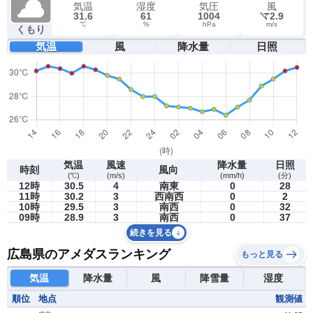
気温
湿度
気圧
風
31.6
61
1004
2.9
℃
%
hPa
m/s
くもり
気温
風
降水量
日照
気温
風速
降水量
日照
時刻
風向
(℃)
(m/s)
(mm/h)
(分)
12時
30.5
4
南東
0
28
11時
30.2
3
西南西
0
2
10時
29.5
3
南西
0
32
09時
28.9
3
南西
0
37
続きを見る
広島県のアメダスランキング
もっと見る
気温
降水量
風
降雪量
湿度
順位
地点
観測値