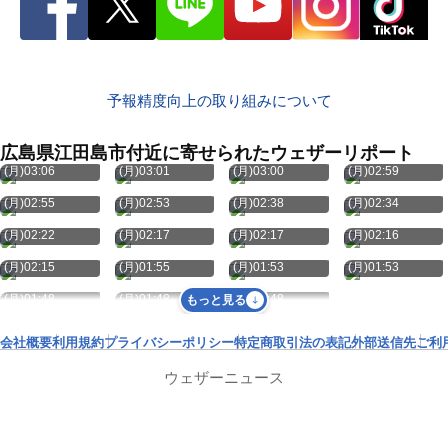
予報精度向上の取り組みについて
広島県江田島市付近に寄せられたウェザーリポート
8月10日
8月10日
8月10日
8月10日
(月)03:06
(月)03:01
(月)03:00
(月)02:59
8月10日
8月10日
8月10日
8月10日
(月)02:55
(月)02:53
(月)02:38
(月)02:34
8月10日
8月10日
8月10日
8月10日
(月)02:22
(月)02:17
(月)02:17
(月)02:16
8月10日
8月10日
8月10日
8月10日
(月)02:15
(月)01:55
(月)01:53
(月)01:53
8月10日
8月10日
8月10日
(月)01:48
(月)01:48
(月)01:48
もっと見る
会社概要
利用規約
プライバシーポリシー
特定商取引法の表記
外部送信先
ご利
ウェザーニュース