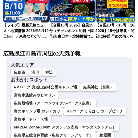
【ライブ】最新天気ニュー
【台風15号 2026】台風15
【台風13号・15号・16号
ス・地震情報 2026年8月10
号（チャンホン）明日上陸
2026】15号は東北・関
日(火）／東海などゲリラ雷
予想 東日本・北陸横断で大
部に接近 早めの備えを（
雨に注意 東北や関東は早め
雨や暴風に要警戒（10日9
日6時更新）
の台風対策を〈ウェザーニ
時現在）
広島県江田島市周辺の天気予報
ュースLiVEコーヒータイ
ム・小林李衣奈／有賀哲
夫〉
人気エリア
広島市
流川
神辺
お出かけスポット
RVパーク 真道山森林公園キャンプ場
厳島神社（宮島）
宮島水族館みやじマリン
広島競輪場（アーバンサイクルパークス広島）
島のキャンプ場 ホシアカリ
RVパーク くらはし カープビーチ
宮島ボートレース場
MAZDA Zoom-Zoom スタジアム広島（マツダスタジアム）
広島県立総合体育館（広島グリーンアリーナ）
縮景園