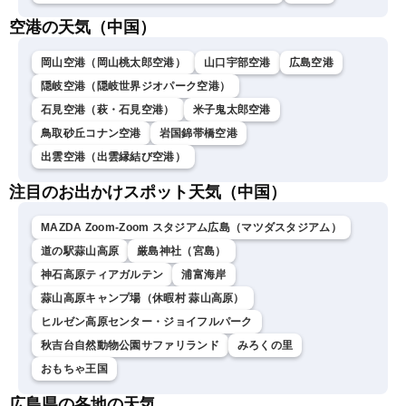
空港の天気（中国）
岡山空港（岡山桃太郎空港）
山口宇部空港
広島空港
隠岐空港（隠岐世界ジオパーク空港）
石見空港（萩・石見空港）
米子鬼太郎空港
鳥取砂丘コナン空港
岩国錦帯橋空港
出雲空港（出雲縁結び空港）
注目のお出かけスポット天気（中国）
MAZDA Zoom-Zoom スタジアム広島（マツダスタジアム）
道の駅蒜山高原
厳島神社（宮島）
神石高原ティアガルテン
浦富海岸
蒜山高原キャンプ場（休暇村 蒜山高原）
ヒルゼン高原センター・ジョイフルパーク
秋吉台自然動物公園サファリランド
みろくの里
おもちゃ王国
広島県の各地の天気