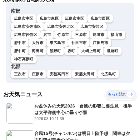
南部
広島市中区
広島市東区
広島市南区
広島市西区
広島市安佐南区
広島市安佐北区
広島市安芸区
広島市佐伯区
呉市
竹原市
三原市
尾道市
福山市
府中市
大竹市
東広島市
廿日市市
江田島市
府中町
海田町
熊野町
坂町
大崎上島町
世羅町
神石高原町
北部
三次市
庄原市
安芸高田市
安芸太田町
北広島町
お天気ニュース
もっと読む
お盆休みの天気2026 台風の影響に要注意 後半
は太平洋側中心に曇りや雨
2026.08.10 11:39
台風15号(チャンホン)は明日上陸予想 関東は夕