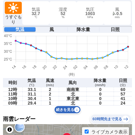
気温
湿度
気圧
風
32.7
52
1003
0.5
うすぐも
℃
%
hPa
m/s
り
気温
風
降水量
日照
気温
風速
降水量
日照
時刻
風向
(℃)
(m/s)
(mm/h)
(分)
12時
33.1
2
南南東
0
60
11時
31.1
2
北
0
57
10時
30.4
1
東北東
0
41
09時
29.4
1
北
0
24
続きを見る
雨雲レーダー
60時間先まで見る