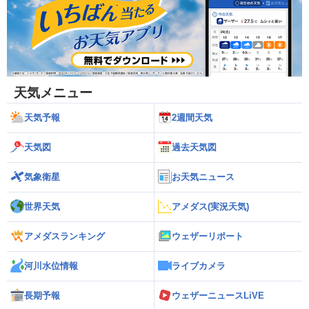
天気メニュー
天気予報
2週間天気
天気図
過去天気図
気象衛星
お天気ニュース
世界天気
アメダス(実況天気)
アメダスランキング
ウェザーリポート
河川水位情報
ライブカメラ
長期予報
ウェザーニュースLiVE