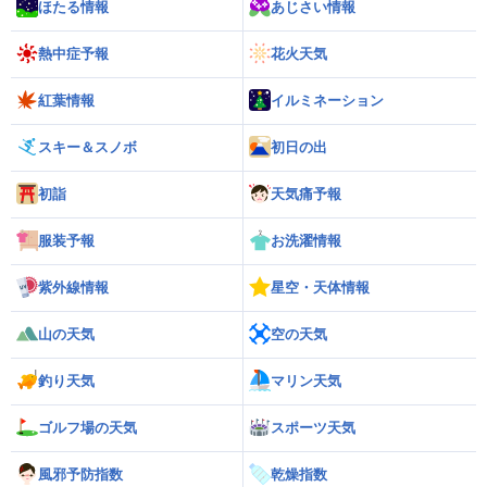
ほたる情報
あじさい情報
熱中症予報
花火天気
紅葉情報
イルミネーション
スキー＆スノボ
初日の出
初詣
天気痛予報
服装予報
お洗濯情報
紫外線情報
星空・天体情報
山の天気
空の天気
釣り天気
マリン天気
ゴルフ場の天気
スポーツ天気
風邪予防指数
乾燥指数