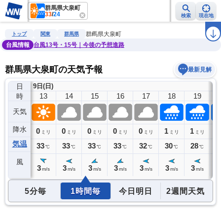
群馬県大泉町
33
/
24
検索
現在地
雨雲レーダー
台風情報
地震情報
警報・注意報
2週間天気
ラ
群馬県大泉町
トップ
関東
群馬県
台風情報
台風13号・15号｜今後の予想進路
群馬県大泉町の天気予報
最新見解
日
9日(日)
12
13
14
15
16
17
18
19
時
天気
降水
0
0
0
0
0
0
1
1
1
ミリ
ミリ
ミリ
ミリ
ミリ
ミリ
ミリ
ミリ
気温
32
33
33
33
33
32
30
28
2
℃
℃
℃
℃
℃
℃
℃
℃
風
2
3
3
3
3
3
3
3
3
m/s
m/s
m/s
m/s
m/s
m/s
m/s
m/s
5分毎
1時間毎
今日明日
2週間天気