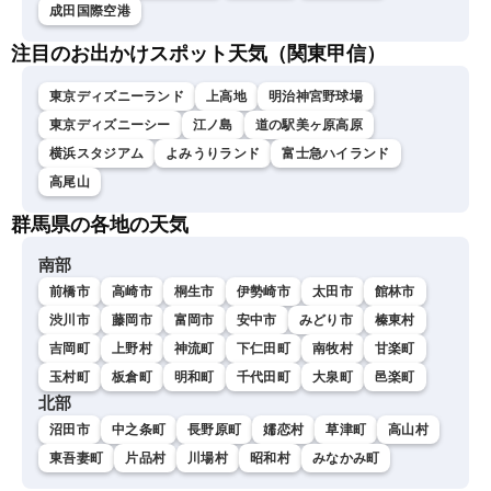
成田国際空港
注目のお出かけスポット天気（関東甲信）
東京ディズニーランド
上高地
明治神宮野球場
東京ディズニーシー
江ノ島
道の駅美ヶ原高原
横浜スタジアム
よみうりランド
富士急ハイランド
高尾山
群馬県の各地の天気
南部
前橋市
高崎市
桐生市
伊勢崎市
太田市
館林市
渋川市
藤岡市
富岡市
安中市
みどり市
榛東村
吉岡町
上野村
神流町
下仁田町
南牧村
甘楽町
玉村町
板倉町
明和町
千代田町
大泉町
邑楽町
北部
沼田市
中之条町
長野原町
嬬恋村
草津町
高山村
東吾妻町
片品村
川場村
昭和村
みなかみ町