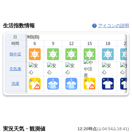
生活指数情報
アイコンの説明
日
9日(日)
6
9
12
15
18
21
時間
熱中症
天気痛
洗濯
実況天気・観測値
12:20時点
(
04:54
18:41
)