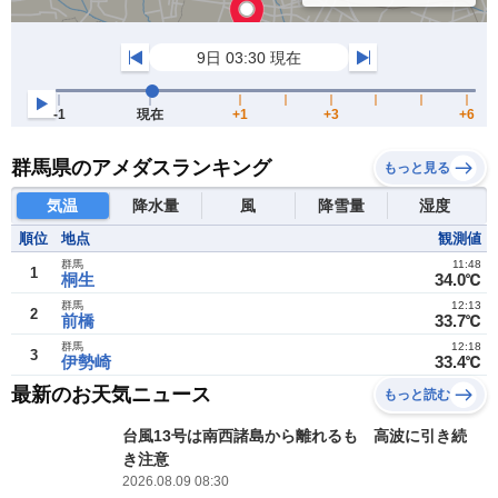
群馬県のアメダスランキング
もっと見る
気温
降水量
風
降雪量
湿度
順位
地点
観測値
群馬
11:48
1
桐生
34.0℃
群馬
12:13
2
前橋
33.7℃
群馬
12:18
3
伊勢崎
33.4℃
最新のお天気ニュース
もっと読む
台風13号は南西諸島から離れるも 高波に引き続
き注意
2026.08.09 08:30