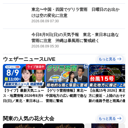
東北〜中国・四国でゲリラ雷雨 日曜日のお出か
けは空の変化に注意
2026.08.09 07:30
今日8月9日(日)の天気予報 東北・東日本は急な
雷雨に注意 沖縄は暴風雨に警戒続く
2026.08.09 05:30
ウェザーニュースLiVE
もっと見る
ライブ放送中
【ライブ】最新天気ニュー
【ゲリラ雷雨情報】東北〜
【台風15号 2026】東北
ス・地震情報 2026年8月9
中国地方の広い範囲で急な
方に接近・上陸のおそれ 
日(日)／東北・東日本は急
雷雨に警戒
新の進路予想と雨風の影
な雷雨に注意〈ウェザーニ
（9日6時更新）
ュースLiVEコーヒータイ
ム・青原桃香／山口剛央〉
関東の人気の花火大会
もっと見る