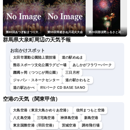
第80回あつぎ鮎まつり大花火大会
第59回常総きぬ川花火大会
第20回那須野ふるさと花火大会
群馬県大泉町周辺の天気予報
お出かけスポット
太田市運動公園陸上競技場
道の駅めぬま
熊谷スポーツ文化公園ラグビー場
あしかがフラワーパーク
躑躅ヶ岡（つつじが岡公園）
三日月村
ジャパン・スネークセンター
道の駅かわもと
道の駅おかべ
RVパーク CD BASE SANO
空港の天気（関東甲信）
大島空港（東京大島かめりあ空港）
信州まつもと空港
八丈島空港
三宅島空港
神津島空港
新島空港
東京国際空港（羽田空港）
茨城空港
調布飛行場