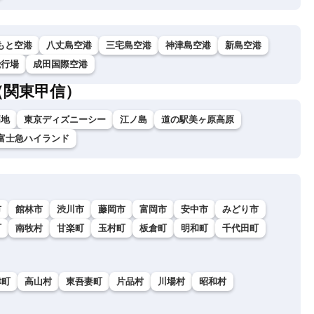
もと空港
八丈島空港
三宅島空港
神津島空港
新島空港
飛行場
成田国際空港
（関東甲信）
高地
東京ディズニーシー
江ノ島
道の駅美ヶ原高原
富士急ハイランド
市
館林市
渋川市
藤岡市
富岡市
安中市
みどり市
町
南牧村
甘楽町
玉村町
板倉町
明和町
千代田町
津町
高山村
東吾妻町
片品村
川場村
昭和村