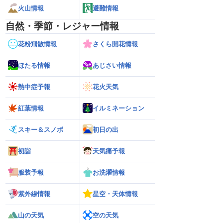
火山情報
避難情報
自然・季節・レジャー情報
花粉飛散情報
さくら開花情報
ほたる情報
あじさい情報
熱中症予報
花火天気
紅葉情報
イルミネーション
スキー＆スノボ
初日の出
初詣
天気痛予報
服装予報
お洗濯情報
紫外線情報
星空・天体情報
山の天気
空の天気