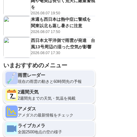
縄や奄美は長引く荒天に厳重警戒
を
2026.08.07 19:50
来週も西日本は熱中症に警戒を
関東以北も蒸し暑さに注意
2026.08.07 17:50
西日本太平洋側で雨雲が発達 台
風13号周辺の湿った空気が影響
2026.08.07 17:30
いまおすすめのメニュー
9日(日)
0
雨雲レーダー
現在の雨雲の動きと60時間先の予報
2週間天気
2週間先までの天気・気温を掲載
アメダス
アメダスの最新情報をチェック
ライブカメラ
全国2500地点の空の様子