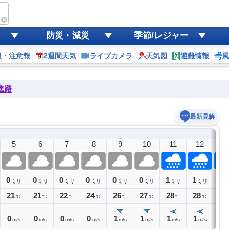
防災・減災
季節/レジャー
報・注意報
2週間天気
ライブカメラ
天気図
避難情報
進路
最新見解
5
6
7
8
9
10
11
12
1
0
0
0
0
0
0
1
1
1
ミリ
ミリ
ミリ
ミリ
ミリ
ミリ
ミリ
ミリ
ミ
21
21
22
24
26
27
28
28
28
℃
℃
℃
℃
℃
℃
℃
℃
0
0
0
0
1
1
1
1
1
m/s
m/s
m/s
m/s
m/s
m/s
m/s
m/s
m