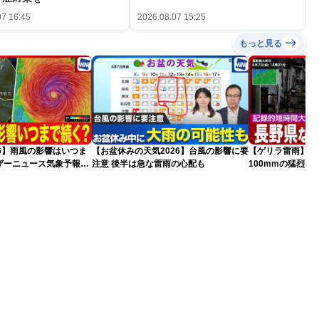
07 16:45
2026.08.07 15:25
もっと見る
026】雨風の影響はいつま
【お盆休みの天気2026】台風の影響に要
【ゲリラ雷雨】長
ザーニュース気象予報士
注意 後半は急な雷雨の心配も
100mmの猛烈
情報）
録的短時間大雨