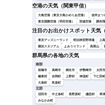
空港の天気（関東甲信）
大島空港（東京大島かめりあ空港）
信州まつ
東京国際空港（羽田空港）
茨城空港
調布
注目のお出かけスポット天気
東京ディズニーランド
明治神宮野球場
上
横浜スタジアム
よみうりランド
高尾山
群馬県の各地の天気
南部
前橋市
高崎市
桐生市
伊勢崎市
太田
榛東村
吉岡町
上野村
神流町
下仁田
大泉町
邑楽町
北部
沼田市
中之条町
長野原町
嬬恋村
草
みなかみ町