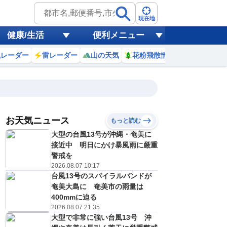
現在地
健康/生活
便利メニュー
風レーダー
雷レーダー
山の天気
花粉飛散情報
世界天気
お天気ニュース
もっと読む
大型の台風13号が沖縄・奄美に
3
14
15
16
17
18
19
20
21
接近中 明日にかけ暴風雨に厳重
警戒を
2026.08.07 10:17
台風13号のスパイラルバンドが
1
1
1
1
1
1
0
0
リ
ミリ
ミリ
ミリ
ミリ
ミリ
ミリ
ミリ
ミリ
奄美大島に 奄美市の雨量は
27
26
25
25
24
24
23
23
℃
℃
℃
℃
℃
℃
℃
℃
℃
400mmに迫る
2026.08.07 21:35
1
1
1
0
0
0
0
0
大型で非常に強い台風13号 沖
/s
m/s
m/s
m/s
m/s
m/s
m/s
m/s
m/s