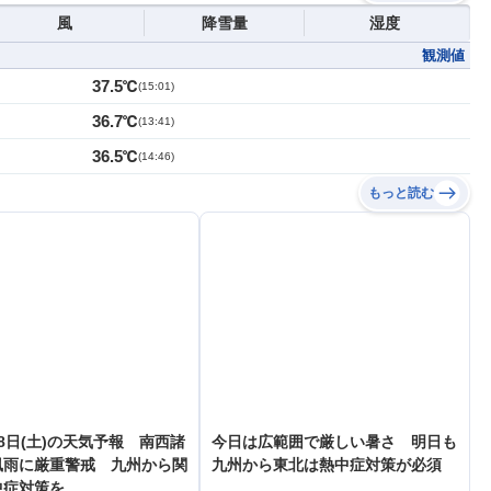
風
降雪量
湿度
観測値
37.5℃
(
15:01
)
36.7℃
(
13:41
)
36.5℃
(
14:46
)
もっと読む
8日(土)の天気予報 南西諸
今日は広範囲で厳しい暑さ 明日も
風雨に厳重警戒 九州から関
九州から東北は熱中症対策が必須
中症対策を