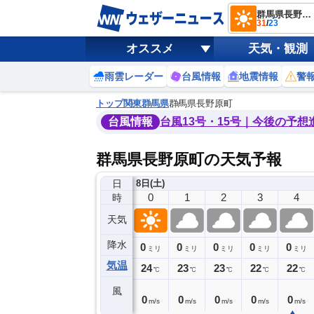
群馬県長野原町
31
/
23
オススメ
天気・観測
雨雲レーダー
台風情報
地震情報
警
トップ
関東
群馬県
群馬県長野原町
台風情報
台風13号・15号｜今後の予想
群馬県長野原町の天気予報
日
7日(金)
8日(土)
20
21
22
23
0
1
2
3
4
時
天気
降水
0
0
0
0
0
0
0
0
ミリ
ミリ
ミリ
ミリ
ミリ
ミリ
ミリ
ミリ
ミリ
気温
6
25
25
24
24
23
23
22
22
℃
℃
℃
℃
℃
℃
℃
℃
℃
風
1
1
0
0
0
0
0
0
0
m/s
m/s
m/s
m/s
m/s
m/s
m/s
m/s
m/s