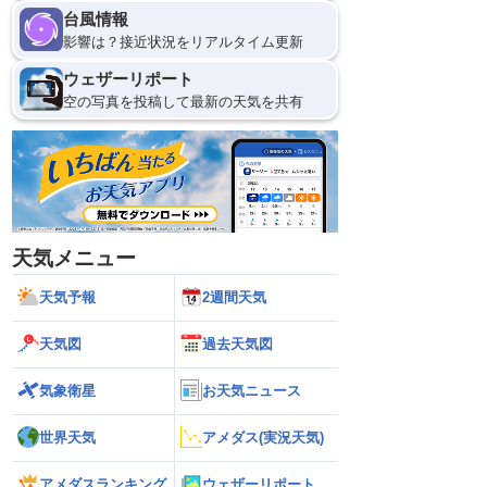
台風情報
影響は？接近状況をリアルタイム更新
ウェザーリポート
空の写真を投稿して最新の天気を共有
天気メニュー
天気予報
2週間天気
天気図
過去天気図
気象衛星
お天気ニュース
世界天気
アメダス(実況天気)
アメダスランキング
ウェザーリポート