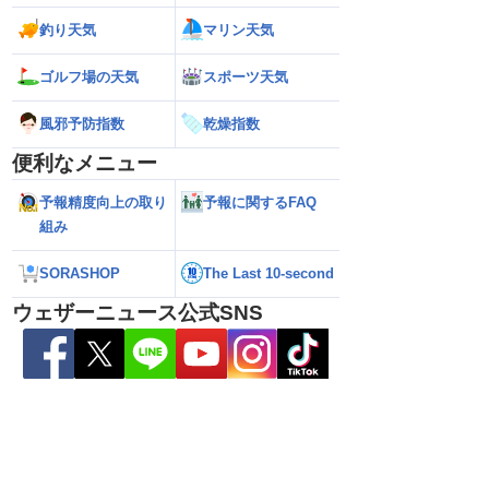
釣り天気
マリン天気
ゴルフ場の天気
スポーツ天気
風邪予防指数
乾燥指数
便利なメニュー
予報精度向上の取り
予報に関するFAQ
組み
野県で1時間に約
【台風13号 2026】沖縄付近で「非常に
【台風15号 202
な雨／気象防災速報・記
強い」勢力に再発達 荒天に厳重警戒を
本に接近する可能
（7日18時最新情報）
気象予報士解説（7
SORASHOP
The Last 10-second
ウェザーニュース公式SNS