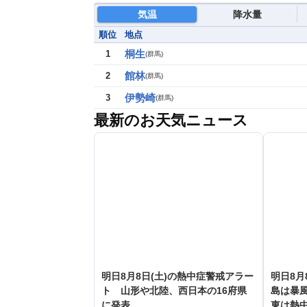
気温
降水量
順位
地点
桐生
1
(
群馬
)
館林
2
(
群馬
)
伊勢崎
3
(
群馬
)
最新のお天気ニュース
明日8月8日(土)の熱中症警戒アラー
明日8月
ト 山形や北陸、西日本の16府県
島は暴
に発表
東は熱