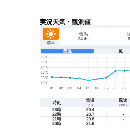
実況天気・観測値
気温
24.4
℃
晴れ
気温
風
気温
風速
時刻
(℃)
(m/s)
23時
20.4
-
22時
20.7
-
21時
20.6
-
20時
21.6
-