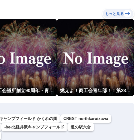
もっと見る
川口商工会議所創立90周年・青年部40周年・女性会30周年記念 第6回川口花火大会
燃えよ！商工会青年部！！第23回こうのす花火大会
キャンプフィールド かくれの郷
CREST northkaruizawa
-be-北軽井沢キャンプフィールド
道の駅六合