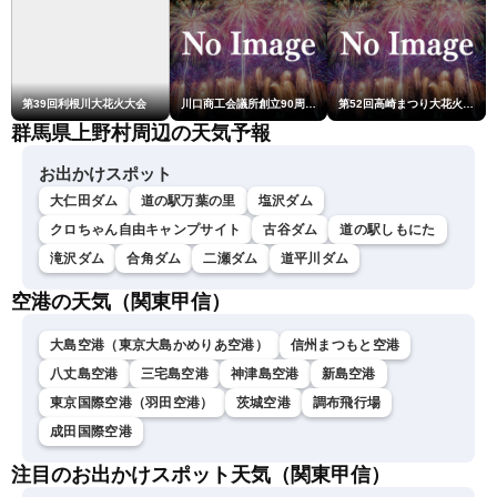
第39回利根川大花火大会
川口商工会議所創立90周年・青年部40周年・女性会30周年記念 第6回川口花火大会
第52回高崎まつり大花火大会
群馬県上野村周辺の天気予報
お出かけスポット
大仁田ダム
道の駅万葉の里
塩沢ダム
クロちゃん自由キャンプサイト
古谷ダム
道の駅しもにた
滝沢ダム
合角ダム
二瀬ダム
道平川ダム
空港の天気（関東甲信）
大島空港（東京大島かめりあ空港）
信州まつもと空港
八丈島空港
三宅島空港
神津島空港
新島空港
東京国際空港（羽田空港）
茨城空港
調布飛行場
成田国際空港
注目のお出かけスポット天気（関東甲信）