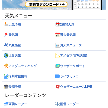
天気メニュー
天気予報
2週間天気
天気図
過去天気図
気象衛星
お天気ニュース
世界天気
アメダス(実況天気)
アメダスランキング
ウェザーリポート
河川水位情報
ライブカメラ
長期予報
ウェザーニュースLiVE
レーダーコンテンツ
雨雲レーダー
雨雪レーダー