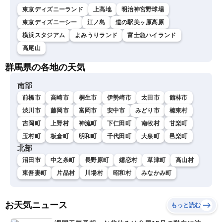
東京ディズニーランド
上高地
明治神宮野球場
東京ディズニーシー
江ノ島
道の駅美ヶ原高原
横浜スタジアム
よみうりランド
富士急ハイランド
高尾山
群馬県の各地の天気
南部
前橋市
高崎市
桐生市
伊勢崎市
太田市
館林市
渋川市
藤岡市
富岡市
安中市
みどり市
榛東村
吉岡町
上野村
神流町
下仁田町
南牧村
甘楽町
玉村町
板倉町
明和町
千代田町
大泉町
邑楽町
北部
沼田市
中之条町
長野原町
嬬恋村
草津町
高山村
東吾妻町
片品村
川場村
昭和村
みなかみ町
お天気ニュース
もっと読む