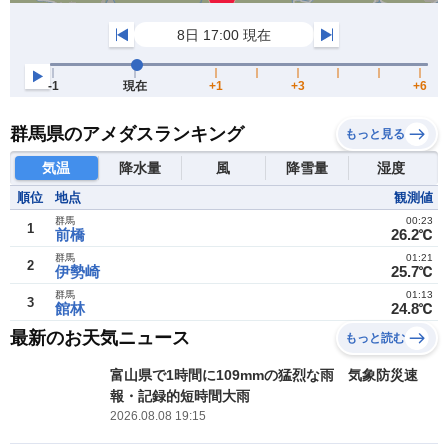
群馬県のアメダスランキング
もっと見る
気温
降水量
風
降雪量
湿度
順位
地点
観測値
群馬
00:23
1
前橋
26.2℃
群馬
01:21
2
伊勢崎
25.7℃
群馬
01:13
3
館林
24.8℃
最新のお天気ニュース
もっと読む
富山県で1時間に109mmの猛烈な雨 気象防災速
報・記録的短時間大雨
2026.08.08 19:15