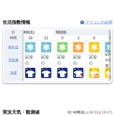
生活指数情報
アイコンの説明
日
8日(土)
9日(日)
18
21
0
3
6
9
時間
熱中症
天気痛
洗濯
実況天気・観測値
01:40時点
(
04:53
18:47
)