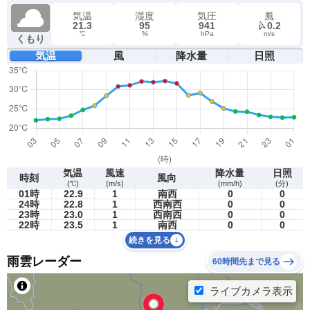
気温
湿度
気圧
風
21.3
95
941
0.2
℃
%
hPa
m/s
くもり
気温
風
降水量
日照
気温
風速
降水量
日照
時刻
風向
(℃)
(m/s)
(mm/h)
(分)
01時
22.9
1
南西
0
0
24時
22.8
1
西南西
0
0
23時
23.0
1
西南西
0
0
22時
23.5
1
南西
0
0
続きを見る
雨雲レーダー
60時間先まで見る