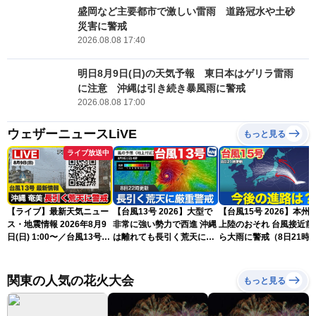
盛岡など主要都市で激しい雷雨 道路冠水や土砂
災害に警戒
2026.08.08 17:40
明日8月9日(日)の天気予報 東日本はゲリラ雷雨
に注意 沖縄は引き続き暴風雨に警戒
2026.08.08 17:00
ウェザーニュースLiVE
もっと見る
ライブ放送中
【ライブ】最新天気ニュー
【台風13号 2026】大型で
【台風15号 2026】本州
ス・地震情報 2026年8月9
非常に強い勢力で西進 沖縄
上陸のおそれ 台風接近前
日(日) 1:00〜／台風13号・
は離れても長引く荒天に厳
ら大雨に警戒（8日21時
15号情報 令和8年熊本地
重警戒(8日22時更新)
新）
震情報〈ウェザーニュース
LiVE〉
関東の人気の花火大会
もっと見る