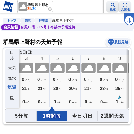
群馬県上野村
29
/
20
検索
現在地
雨雲レーダー
台風情報
地震情報
警報・注意報
2週間天気
ラ
群馬県上野村
トップ
関東
群馬県
台風情報
台風13号・15号｜今後の予想進路
群馬県上野村の天気予報
最新見解
日
9日(日)
2
3
4
5
6
7
8
9
時
天気
降水
0
0
0
0
0
0
0
0
0
ミリ
ミリ
ミリ
ミリ
ミリ
ミリ
ミリ
ミリ
気温
21
21
21
20
20
21
23
25
2
℃
℃
℃
℃
℃
℃
℃
℃
風
0
0
0
0
0
0
0
1
1
m/s
m/s
m/s
m/s
m/s
m/s
m/s
m/s
5分毎
1時間毎
今日明日
2週間天気