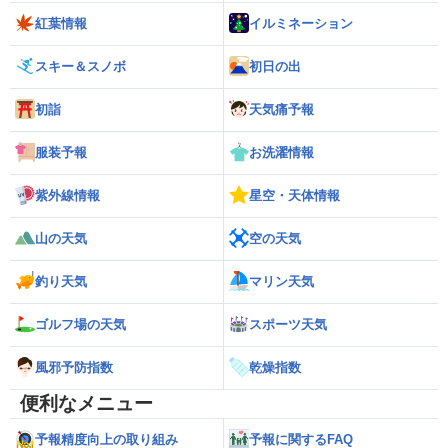
紅葉情報
イルミネーション
スキー＆スノボ
初日の出
初詣
天気痛予報
服装予報
お洗濯情報
紫外線情報
星空・天体情報
山の天気
空の天気
釣り天気
マリン天気
ゴルフ場の天気
スポーツ天気
風邪予防指数
乾燥指数
便利なメニュー
予報精度向上の取り組み
予報に関するFAQ