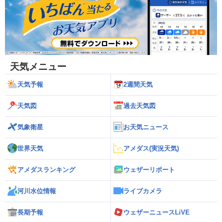
天気メニュー
天気予報
2週間天気
天気図
過去天気図
気象衛星
お天気ニュース
世界天気
アメダス(実況天気)
アメダスランキング
ウェザーリポート
河川水位情報
ライブカメラ
長期予報
ウェザーニュースLiVE