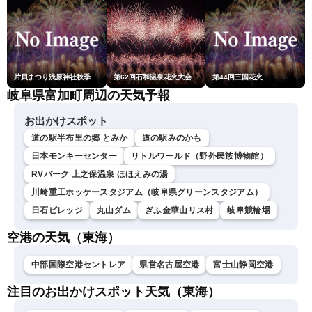
片貝まつり浅原神社秋季例大祭奉納大煙火
第62回石和温泉花火大会
第44回三国花火
岐阜県富加町周辺の天気予報
お出かけスポット
道の駅半布里の郷 とみか
道の駅みのかも
日本モンキーセンター
リトルワールド（野外民族博物館）
RVパーク 上之保温泉 ほほえみの湯
川崎重工ホッケースタジアム（岐阜県グリーンスタジアム）
日石ビレッジ
丸山ダム
ぎふ金華山リス村
岐阜競輪場
空港の天気（東海）
中部国際空港セントレア
県営名古屋空港
富士山静岡空港
注目のお出かけスポット天気（東海）