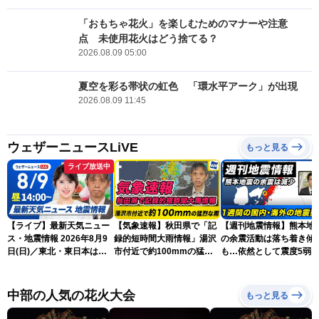
「おもちゃ花火」を楽しむためのマナーや注意
点 未使用花火はどう捨てる？
2026.08.09 05:00
夏空を彩る帯状の虹色 「環水平アーク」が出現
2026.08.09 11:45
ウェザーニュースLiVE
もっと見る
ライブ放送中
【ライブ】最新天気ニュー
【気象速報】秋田県で「記
【週刊地震情報】熊本地
ス・地震情報 2026年8月9
録的短時間大雨情報」湯沢
の余震活動は落ち着き傾
日(日)／東北・東日本は急
市付近で約100mmの猛烈
も…依然として震度5弱
な雷雨に注意〈ウェザーニ
な雨
戒
ュースLiVEアフタヌーン・
小川千奈／芳野達郎〉
中部の人気の花火大会
もっと見る