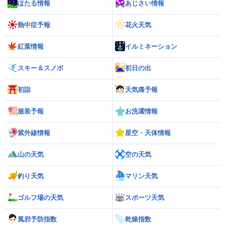
ほたる情報
あじさい情報
熱中症予報
花火天気
紅葉情報
イルミネーション
スキー＆スノボ
初日の出
初詣
天気痛予報
服装予報
お洗濯情報
紫外線情報
星空・天体情報
山の天気
空の天気
釣り天気
マリン天気
ゴルフ場の天気
スポーツ天気
風邪予防指数
乾燥指数