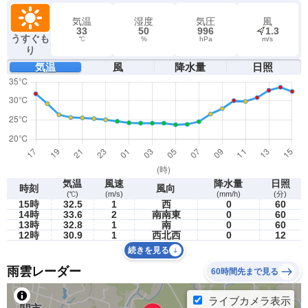
気温
湿度
気圧
風
33
50
996
1.3
うすぐも
℃
%
hPa
m/s
り
気温
風
降水量
日照
気温
風速
降水量
日照
時刻
風向
(℃)
(m/s)
(mm/h)
(分)
15時
32.5
1
西
0
60
14時
33.6
2
南南東
0
60
13時
32.8
1
南
0
60
12時
30.9
1
西北西
0
12
続きを見る
雨雲レーダー
60時間先まで見る