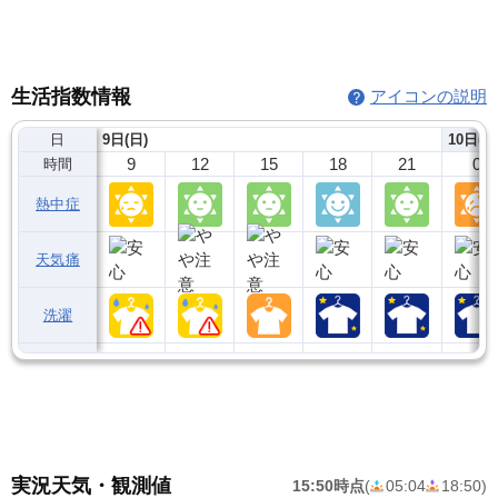
生活指数情報
アイコンの説明
日
9日(日)
10日(月
9
12
15
18
21
0
時間
熱中症
天気痛
洗濯
実況天気・観測値
15:50時点
(
05:04
18:50
)