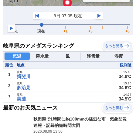
岐阜県のアメダスランキング
もっと見る
気温
降水量
風
降雪量
湿度
順位
地点
観測値
岐阜
15:48
1
揖斐川
34.8℃
岐阜
15:25
2
多治見
34.6℃
岐阜
14:57
3
美濃
34.5℃
最新のお天気ニュース
もっと読む
秋田県で1時間に約100mmの猛烈な雨 気象防災
速報・記録的短時間大雨
2026.08.09 13:50