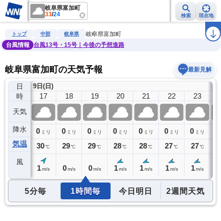
岐阜県富加町
33
/
24
検索
現在地
雨雲レーダー
台風情報
地震情報
警報・注意報
2週間天気
ラ
岐阜県富加町
トップ
中部
岐阜県
台風情報
台風13号・15号｜今後の予想進路
岐阜県富加町の天気予報
最新見解
日
9日(日)
10
16
17
18
19
20
21
22
23
時
天気
降水
0
0
0
0
0
0
0
0
0
ミリ
ミリ
ミリ
ミリ
ミリ
ミリ
ミリ
ミリ
気温
31
30
29
29
28
28
27
27
2
℃
℃
℃
℃
℃
℃
℃
℃
風
1
1
0
0
1
1
1
1
1
m/s
m/s
m/s
m/s
m/s
m/s
m/s
m/s
5分毎
1時間毎
今日明日
2週間天気