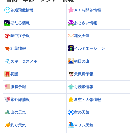
花粉飛散情報
さくら開花情報
ほたる情報
あじさい情報
熱中症予報
花火天気
紅葉情報
イルミネーション
スキー＆スノボ
初日の出
初詣
天気痛予報
服装予報
お洗濯情報
紫外線情報
星空・天体情報
山の天気
空の天気
釣り天気
マリン天気