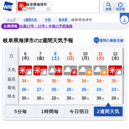
岐阜県海津市
34
/
26
検索
現在地
雨雲レーダー
台風情報
地震情報
警報・注意報
2週間天気
ラ
岐阜県海津市
トップ
2週間天気
中部
岐阜県
台風情報
台風13号・15号｜今後の予想進路
岐阜県海津市の2週間天気予報
週間の最新見解
5
6
7
8
9
10
11
12
日
(水)
(木)
(金)
(土)
(日)
(月)
(火)
(水)
(
天気
最高
36
34
35
35
35
34
34
35
3
℃
℃
℃
℃
℃
℃
℃
℃
最低
24
26
27
26
26
26
24
23
2
℃
℃
℃
℃
℃
℃
℃
℃
降水
0
30
30
20
30
30
30
20
3
ミリ
%
%
%
%
%
%
%
5分毎
1時間毎
今日明日
2週間天気