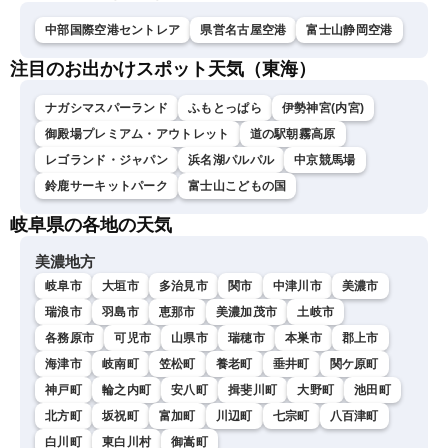
中部国際空港セントレア
県営名古屋空港
富士山静岡空港
注目のお出かけスポット天気（東海）
ナガシマスパーランド
ふもとっぱら
伊勢神宮(内宮)
御殿場プレミアム・アウトレット
道の駅朝霧高原
レゴランド・ジャパン
浜名湖パルパル
中京競馬場
鈴鹿サーキットパーク
富士山こどもの国
岐阜県の各地の天気
美濃地方
岐阜市
大垣市
多治見市
関市
中津川市
美濃市
瑞浪市
羽島市
恵那市
美濃加茂市
土岐市
各務原市
可児市
山県市
瑞穂市
本巣市
郡上市
海津市
岐南町
笠松町
養老町
垂井町
関ケ原町
神戸町
輪之内町
安八町
揖斐川町
大野町
池田町
北方町
坂祝町
富加町
川辺町
七宗町
八百津町
白川町
東白川村
御嵩町