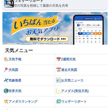
ウェザーリポート
空の写真を投稿して最新の天気を共有
天気メニュー
天気予報
2週間天気
天気図
過去天気図
気象衛星
お天気ニュース
世界天気
アメダス(実況天気)
アメダスランキング
ウェザーリポート