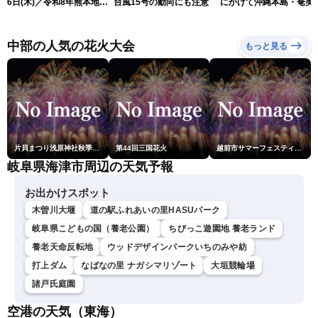
6日(木)／令和8年熊本地震
台風15号の動向にも注意
にかけて沖縄本島・奄美
情報／台風13号が大東島地
過する見込み 早めの備
方に最接近〈ウェザーニュ
を ※8月6日10時更新
ースLiVEアフタヌーン・青
中部の人気の花火大会
もっと見る
原桃香／本田竜也〉
片貝まつり浅原神社秋季例大祭奉納大煙火
第44回三国花火
越前市サマーフェスティバル花火大会
岐阜県海津市周辺の天気予報
お出かけスポット
木曽川大堰
道の駅ふれあいの⾥HASUパーク
岐阜県こどもの国（養老公園）
ちびっこ遊園地 養老ランド
養老天命反転地
ウッドデザインパークいちのみや紡
打上ダム
なばなの里 ナガシマリゾート
大垣競輪場
諸戸氏庭園
空港の天気（東海）