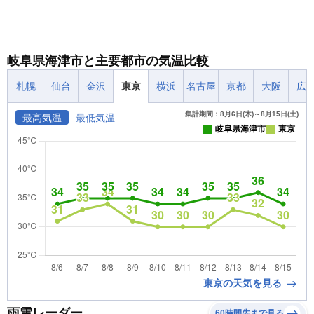
岐阜県海津市と主要都市の気温比較
札幌
仙台
金沢
東京
横浜
名古屋
京都
大阪
広
集計期間：8月6日(木)～8月15日(土)
最高気温
最低気温
岐阜県海津市
東京
東京の天気を見る
雨雲レーダー
60時間先まで見る