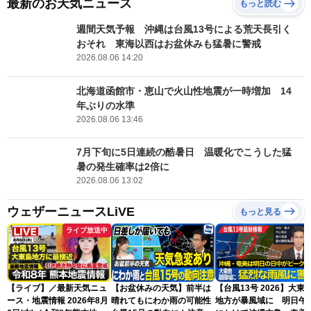
最新のお天気ニュース
もっと読む
週間天気予報 沖縄は台風13号による荒天長引く
おそれ 東海以西はお盆休みも猛暑に警戒
2026.08.06 14:20
北海道函館市・恵山で火山性地震が一時増加 14
年ぶりの水準
2026.08.06 13:46
7月下旬に5日連続の酷暑日 温暖化でこうした猛
暑の発生確率は2倍に
2026.08.06 13:02
ウェザーニュースLiVE
もっと見る
ライブ放送中
【ライブ】／最新天気ニュ
【お盆休みの天気】前半は
【台風13号 2026】大東
ース・地震情報 2026年8月
晴れてもにわか雨の可能性
地方が暴風域に 明日午