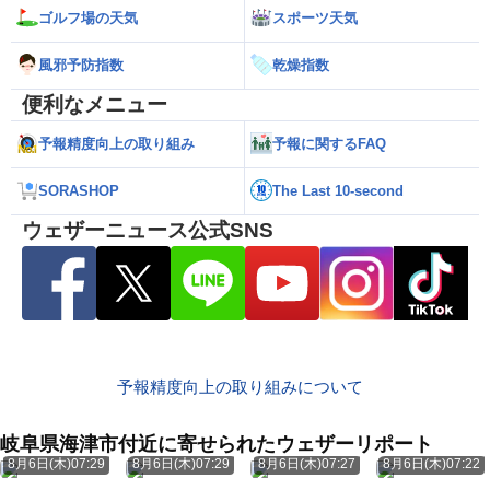
ゴルフ場の天気
スポーツ天気
風邪予防指数
乾燥指数
便利なメニュー
予報精度向上の取り組み
予報に関するFAQ
SORASHOP
The Last 10-second
ウェザーニュース公式SNS
予報精度向上の取り組みについて
岐阜県海津市付近に寄せられたウェザーリポート
8月6日(木)07:29
8月6日(木)07:29
8月6日(木)07:27
8月6日(木)07:22