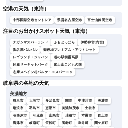
空港の天気（東海）
中部国際空港セントレア
県営名古屋空港
富士山静岡空港
注目のお出かけスポット天気（東海）
ナガシマスパーランド
ふもとっぱら
伊勢神宮(内宮)
浜名湖パルパル
御殿場プレミアム・アウトレット
レゴランド・ジャパン
道の駅朝霧高原
鈴鹿サーキットパーク
富士山こどもの国
志摩スペイン村パルケ・エスパーニャ
岐阜県の各地の天気
美濃地方
岐阜市
大垣市
多治見市
関市
中津川市
美濃市
瑞浪市
羽島市
恵那市
美濃加茂市
土岐市
各務原市
可児市
山県市
瑞穂市
本巣市
郡上市
海津市
岐南町
笠松町
養老町
垂井町
関ケ原町