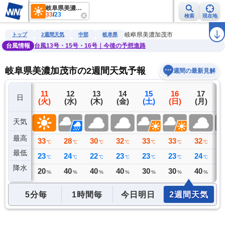
岐阜県美濃加茂市
33
/
23
検索
現在地
雨雲レーダー
台風情報
地震情報
警報・注意報
2週間天気
ラ
岐阜県美濃加茂市
トップ
2週間天気
中部
岐阜県
台風情報
台風13号・15号・16号｜今後の予想進路
岐阜県美濃加茂市の2週間天気予報
週間の最新見解
10
11
12
13
14
15
16
17
日
(月)
(火)
(水)
(木)
(金)
(土)
(日)
(月)
(
天気
最高
36
33
28
30
32
33
33
32
3
℃
℃
℃
℃
℃
℃
℃
℃
最低
25
23
24
22
23
23
23
24
2
℃
℃
℃
℃
℃
℃
℃
℃
降水
0
20
40
40
40
30
30
40
4
ミリ
%
%
%
%
%
%
%
5分毎
1時間毎
今日明日
2週間天気