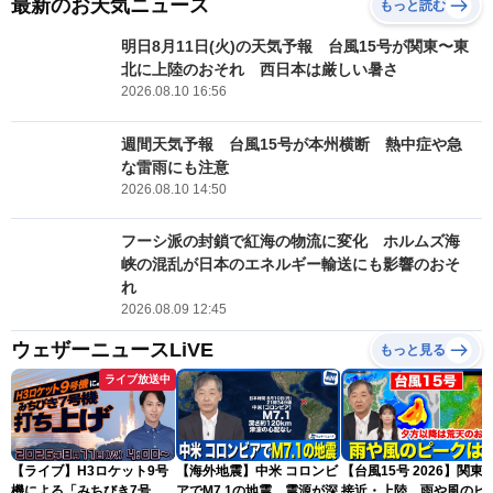
最新のお天気ニュース
もっと読む
明日8月11日(火)の天気予報 台風15号が関東〜東
北に上陸のおそれ 西日本は厳しい暑さ
2026.08.10 16:56
週間天気予報 台風15号が本州横断 熱中症や急
な雷雨にも注意
2026.08.10 14:50
フーシ派の封鎖で紅海の物流に変化 ホルムズ海
峡の混乱が日本のエネルギー輸送にも影響のおそ
れ
2026.08.09 12:45
ウェザーニュースLiVE
もっと見る
ライブ放送中
【ライブ】H3ロケット9号
【海外地震】中米 コロンビ
【台風15号 2026】関東
機による「みちびき7号
アでM7.1の地震 震源が深
接近・上陸 雨や風のピ