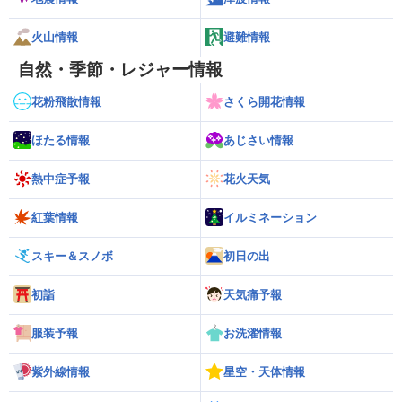
火山情報
避難情報
自然・季節・レジャー情報
花粉飛散情報
さくら開花情報
ほたる情報
あじさい情報
熱中症予報
花火天気
紅葉情報
イルミネーション
スキー＆スノボ
初日の出
初詣
天気痛予報
服装予報
お洗濯情報
紫外線情報
星空・天体情報