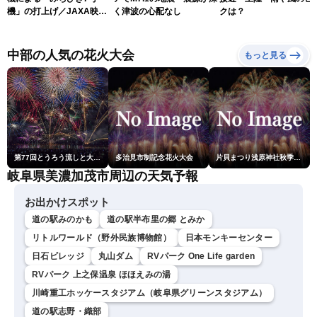
機」の打上げ／JAXA映像
く津波の心配なし
クは？
より 2026年8月11日
(火)4:00〜 最新天気ニュー
ス・地震情報 〈ウェザーニ
中部の人気の花火大会
もっと見る
ュースLiVEモーニング・福
吉貴文〉
第77回とうろう流しと大花火大会
多治見市制記念花火大会
片貝まつり浅原神社秋季例大祭奉納大煙火
岐阜県美濃加茂市周辺の天気予報
お出かけスポット
道の駅みのかも
道の駅半布里の郷 とみか
リトルワールド（野外民族博物館）
日本モンキーセンター
日石ビレッジ
丸山ダム
RVパーク One Life garden
RVパーク 上之保温泉 ほほえみの湯
川崎重工ホッケースタジアム（岐阜県グリーンスタジアム）
道の駅志野・織部