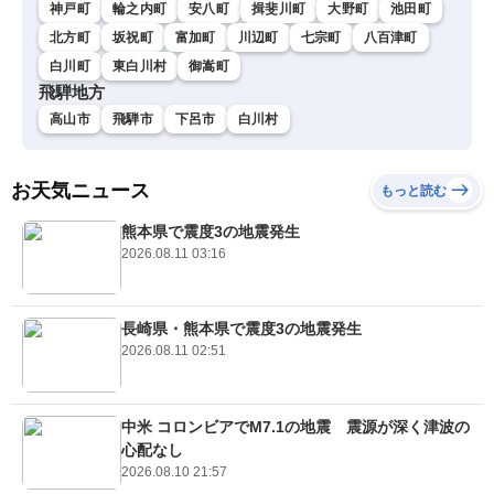
神戸町
輪之内町
安八町
揖斐川町
大野町
池田町
北方町
坂祝町
富加町
川辺町
七宗町
八百津町
白川町
東白川村
御嵩町
飛騨地方
高山市
飛騨市
下呂市
白川村
お天気ニュース
もっと読む
熊本県で震度3の地震発生
2026.08.11 03:16
長崎県・熊本県で震度3の地震発生
2026.08.11 02:51
中米 コロンビアでM7.1の地震 震源が深く津波の
心配なし
2026.08.10 21:57