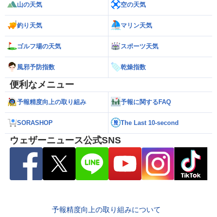
山の天気
空の天気
釣り天気
マリン天気
ゴルフ場の天気
スポーツ天気
風邪予防指数
乾燥指数
便利なメニュー
予報精度向上の取り組み
予報に関するFAQ
SORASHOP
The Last 10-second
ウェザーニュース公式SNS
予報精度向上の取り組みについて