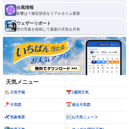
台風情報
影響は？接近状況をリアルタイム更新
ウェザーリポート
空の写真を投稿して最新の天気を共有
天気メニュー
天気予報
2週間天気
天気図
過去天気図
気象衛星
お天気ニュース