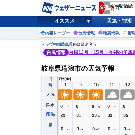
岐阜県瑞浪市
37
/
25
オススメ
天気・観測
雨雲レーダー
台風情報
地震情報
警
トップ
中部
岐阜県
岐阜県瑞浪市
台風情報
台風13号・15号｜今後の予想
岐阜県瑞浪市の天気予報
日
7日(金)
4
5
6
7
8
9
10
11
12
時
天気
降水
0
0
0
0
0
0
0
0
ミリ
ミリ
ミリ
ミリ
ミリ
ミリ
ミリ
ミリ
ミリ
気温
25
25
26
26
29
31
33
33
35
℃
℃
℃
℃
℃
℃
℃
℃
℃
風
0
0
0
0
0
0
0
0
0
m/s
m/s
m/s
m/s
m/s
m/s
m/s
m/s
m/s