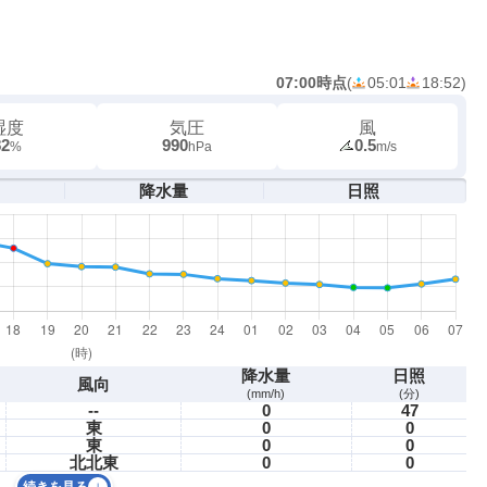
07:00時点
(
05:01
18:52
)
湿度
気圧
風
82
990
0.5
%
hPa
m/s
降水量
日照
降水量
日照
風向
(mm/h)
(分)
--
0
47
東
0
0
東
0
0
北北東
0
0