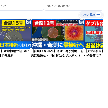
07 05:12
2026.08.07 05:00
もっと見る
026】来週中頃に北日本に
【台風13号 2026】台風13号が沖縄・奄
【ダブル台風】日本列島
日5時更新）
美に最接近へ 明日にかけ荒天続く（7
への影響は？（6日
日5時更新）