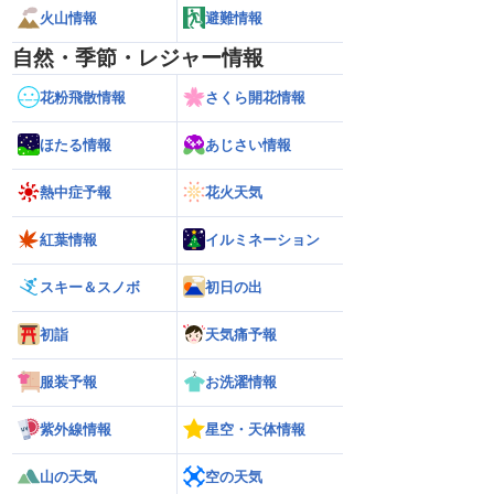
火山情報
避難情報
自然・季節・レジャー情報
花粉飛散情報
さくら開花情報
ほたる情報
あじさい情報
熱中症予報
花火天気
紅葉情報
イルミネーション
スキー＆スノボ
初日の出
初詣
天気痛予報
服装予報
お洗濯情報
紫外線情報
星空・天体情報
山の天気
空の天気