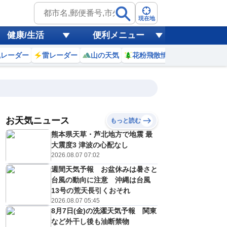
現在地
健康/生活
便利メニュー
風レーダー
雷レーダー
山の天気
花粉飛散情報
世界天気
お天気ニュース
もっと読む
8日(土)
熊本県天草・芦北地方で地震 最
1
22
23
0
1
2
3
4
5
大震度3 津波の心配なし
2026.08.07 07:02
週間天気予報 お盆休みは暑さと
0
0
0
0
0
0
0
0
台風の動向に注意 沖縄は台風
リ
ミリ
ミリ
ミリ
ミリ
ミリ
ミリ
ミリ
ミリ
13号の荒天長引くおそれ
26
26
25
25
25
24
24
24
℃
℃
℃
℃
℃
℃
℃
℃
℃
2026.08.07 05:45
8月7日(金)の洗濯天気予報 関東
0
0
0
0
0
0
0
0
/s
m/s
m/s
m/s
m/s
m/s
m/s
m/s
m/s
など外干し後も油断禁物