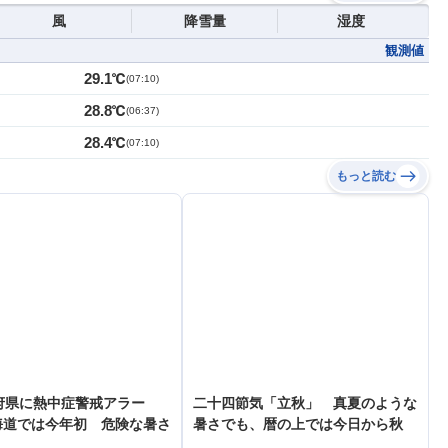
風
降雪量
湿度
観測値
29.1℃
(
07:10
)
28.8℃
(
06:37
)
28.4℃
(
07:10
)
もっと読む
府県に熱中症警戒アラー
二十四節気「立秋」 真夏のような
海道では今年初 危険な暑さ
暑さでも、暦の上では今日から秋