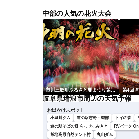
中部の人気の花火大会
市川三郷町ふるさと夏まつり第38回神明の花火大会
第4回
岐阜県瑞浪市周辺の天気予報
お出かけスポット
小里川ダム
道の駅志野・織部
トイの森
道の駅そばの郷 らっせぃみさと
RVパーク One 
飯地高原自然テント村
丸山ダム