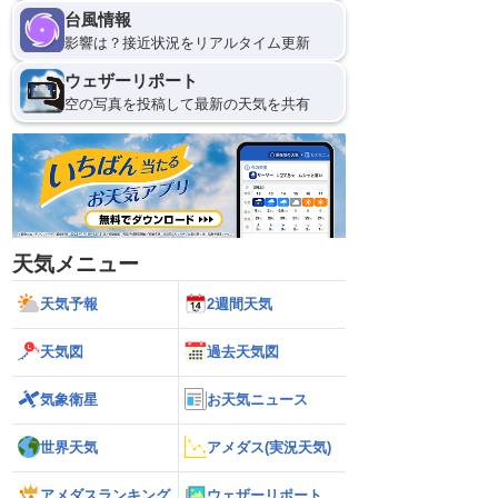
台風情報
影響は？接近状況をリアルタイム更新
ウェザーリポート
空の写真を投稿して最新の天気を共有
天気メニュー
天気予報
2週間天気
天気図
過去天気図
気象衛星
お天気ニュース
世界天気
アメダス(実況天気)
アメダスランキング
ウェザーリポート