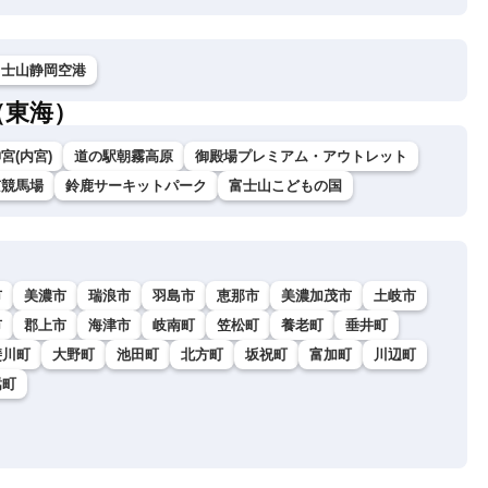
富士山静岡空港
（東海）
宮(内宮)
道の駅朝霧高原
御殿場プレミアム・アウトレット
京競馬場
鈴鹿サーキットパーク
富士山こどもの国
市
美濃市
瑞浪市
羽島市
恵那市
美濃加茂市
土岐市
市
郡上市
海津市
岐南町
笠松町
養老町
垂井町
斐川町
大野町
池田町
北方町
坂祝町
富加町
川辺町
嵩町