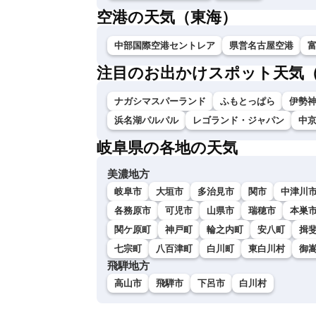
空港の天気（東海）
中部国際空港セントレア
県営名古屋空港
注目のお出かけスポット天気
ナガシマスパーランド
ふもとっぱら
伊勢神
浜名湖パルパル
レゴランド・ジャパン
中
岐阜県の各地の天気
美濃地方
岐阜市
大垣市
多治見市
関市
中津川
各務原市
可児市
山県市
瑞穂市
本巣
関ケ原町
神戸町
輪之内町
安八町
揖
七宗町
八百津町
白川町
東白川村
御
飛騨地方
高山市
飛騨市
下呂市
白川村