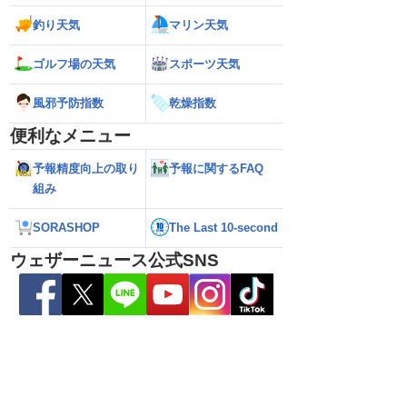
釣り天気
マリン天気
ゴルフ場の天気
スポーツ天気
風邪予防指数
乾燥指数
便利なメニュー
予報精度向上の取り
予報に関するFAQ
組み
へ接近 お盆休み
【台風13号 2026】沖縄本島・奄美地方
【雨情報】台風か
22時更新）
の暴風・大雨のピークはいつまで続く？
側も雨 九州を中
（6日18時更新）
SORASHOP
The Last 10-second
ウェザーニュース公式SNS