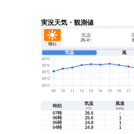
実況天気・観測値
気温
26.4
℃
晴れ
気温
風
気温
風速
時刻
(℃)
(m/s)
07時
26.6
-
06時
25.6
1
05時
24.8
1
04時
24.9
1