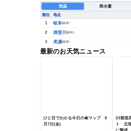
気温
降水量
順位
地点
岐阜
1
(
岐阜
)
揖斐川
2
(
岐阜
)
美濃
3
(
岐阜
)
最新のお天気ニュース
ひと目でわかる今日の傘マップ 8
33都道
月7日(金)
ト 北
に警戒