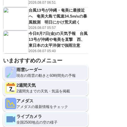
2026.08.07 06:51
台風13号が沖縄・奄美に最接近
へ 奄美大島で風速34.5m/sの暴
風観測 明日にかけ荒天続く
2026.08.07 05:57
今日8月7日(金)の天気予報 台風
13号が沖縄や奄美を直撃 西、
東日本の太平洋側で強雨注意
2026.08.07 05:40
いまおすすめのメニュー
9
12
雨雲レーダー
現在の雨雲の動きと60時間先の予報
2週間天気
2週間先までの天気・気温を掲載
アメダス
アメダスの最新情報をチェック
ライブカメラ
全国2500地点の空の様子