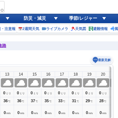
防災・減災
季節/レジャー
報・注意報
2週間天気
ライブカメラ
天気図
避難情報
進路
最新見解
13
14
15
16
17
18
19
20
2
0
0
0
0
0
0
0
0
0
ミリ
ミリ
ミリ
ミリ
ミリ
ミリ
ミリ
ミリ
ミ
36
36
37
35
33
31
29
28
27
℃
℃
℃
℃
℃
℃
℃
℃
0
0
0
0
0
0
0
0
0
m/s
m/s
m/s
m/s
m/s
m/s
m/s
m/s
m