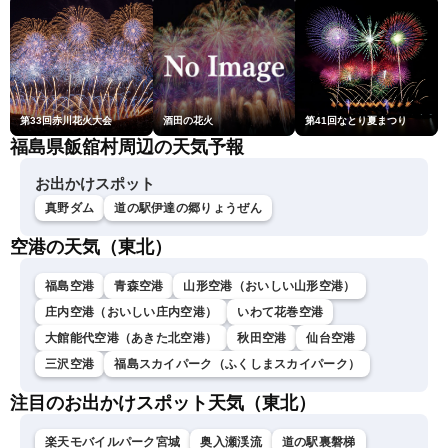
第33回赤川花火大会
酒田の花火
第41回なとり夏まつり
福島県飯舘村周辺の天気予報
お出かけスポット
真野ダム
道の駅伊達の郷りょうぜん
空港の天気（東北）
福島空港
青森空港
山形空港（おいしい山形空港）
庄内空港（おいしい庄内空港）
いわて花巻空港
大館能代空港（あきた北空港）
秋田空港
仙台空港
三沢空港
福島スカイパーク（ふくしまスカイパーク）
注目のお出かけスポット天気（東北）
楽天モバイルパーク宮城
奥入瀬渓流
道の駅裏磐梯