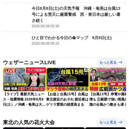
今日8月8日(土)の天気予報 沖縄・奄美は台風13
号による荒天に厳重警戒 西・東日本は厳しい暑
さ続く
2026.08.08 05:30
ひと目でわかる今日の傘マップ 8月8日(土)
2026.08.08 06:15
ウェザーニュースLiVE
もっと見る
ライブ放送中
【ライブ】最新天気ニュー
【お盆と台風15号】台風は
【台風13号】停電や屋根
ス・地震情報 2026年8月8
東北接近のおそれ 接近後は
壊も 広範囲で強い雨風が
日(土）／沖縄・奄美は大荒
ゲリラ雷雨の頻度高まる
徴の台風かつ動きも遅く
れの天気が続く／令和8年
響が長引くおそれ
熊本地震情報〈ウェザーニ
ュースLiVEコーヒータイ
東北の人気の花火大会
もっと見る
ム・青原桃香／山口剛央〉