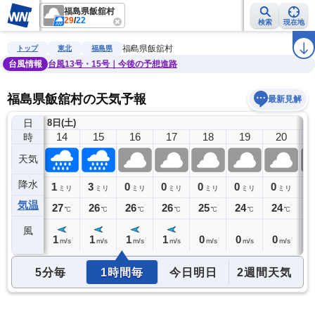
福島県飯舘村
29
/
22
検索
現在地
雨雲レーダー
台風情報
地震情報
警報・注意報
2週間天気
ラ
福島県飯舘村
トップ
東北
福島県
台風情報
台風13号・15号｜今後の予想進路
福島県飯舘村の天気予報
最新見解
日
8日(土)
13
14
15
16
17
18
19
20
時
天気
降水
1
1
3
0
0
0
0
0
0
ミリ
ミリ
ミリ
ミリ
ミリ
ミリ
ミリ
ミリ
気温
27
27
26
26
26
25
24
24
2
℃
℃
℃
℃
℃
℃
℃
℃
風
1
1
1
1
1
0
0
0
0
m/s
m/s
m/s
m/s
m/s
m/s
m/s
m/s
5分毎
1時間毎
今日明日
2週間天気