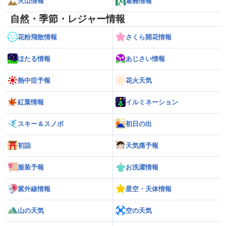
火山情報
避難情報
自然・季節・レジャー情報
花粉飛散情報
さくら開花情報
ほたる情報
あじさい情報
熱中症予報
花火天気
紅葉情報
イルミネーション
スキー＆スノボ
初日の出
初詣
天気痛予報
服装予報
お洗濯情報
紫外線情報
星空・天体情報
山の天気
空の天気