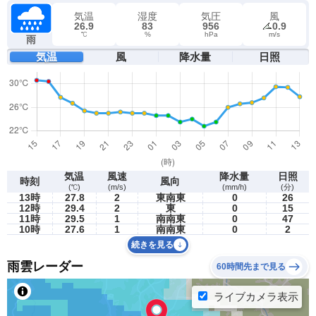
気温
湿度
気圧
風
26.9
83
956
0.9
℃
%
hPa
m/s
雨
気温
風
降水量
日照
気温
風速
降水量
日照
時刻
風向
(℃)
(m/s)
(mm/h)
(分)
13時
27.8
2
東南東
0
26
12時
29.4
2
東
0
15
11時
29.5
1
南南東
0
47
10時
27.6
1
南南東
0
2
続きを見る
雨雲レーダー
60時間先まで見る