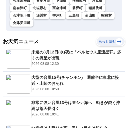
会津若松市
喜多方市
下郷町
檜枝岐村
只見町
南会津町
北塩原村
西会津町
磐梯町
猪苗代町
会津坂下町
湯川村
柳津町
三島町
金山町
昭和村
会津美里町
お天気ニュース
もっと読む
来週の8月12日(水)夜は「ペルセウス座流星群」多
くの流星が出現
2026.08.08 12:30
大型の台風15号(チャンホン) 週前半に東北に接
近・上陸のおそれ
2026.08.08 10:50
非常に強い台風13号は東シナ海へ 動きが鈍く沖
縄は荒天長引く
2026.08.08 10:41
北海道は本降りの雨 厳しい暑さは和らぐ