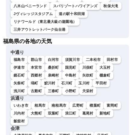
八木山ベニーランド
スパリゾートハワイアンズ
秋保大滝
Jヴィレッジスタジアム
道の駅十和田湖
リナワールド（東北最大級の遊園地）
三井アウトレットパーク仙台港
福島県の各地の天気
中通り
福島市
郡山市
白河市
須賀川市
二本松市
田村市
伊達市
本宮市
桑折町
国見町
川俣町
大玉村
鏡石町
西郷村
泉崎村
中島村
矢吹町
棚倉町
矢祭町
塙町
鮫川村
石川町
玉川村
平田村
浅川町
古殿町
三春町
小野町
天栄村
浜通り
いわき市
相馬市
南相馬市
広野町
楢葉町
富岡町
川内村
大熊町
双葉町
浪江町
葛尾村
新地町
飯舘村
会津