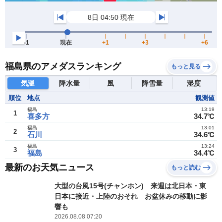
福島県のアメダスランキング
もっと見る
気温
降水量
風
降雪量
湿度
順位
地点
観測値
福島
13:19
1
喜多方
34.7℃
福島
13:01
2
石川
34.6℃
福島
13:24
3
福島
34.4℃
最新のお天気ニュース
もっと読む
大型の台風15号(チャンホン) 来週は北日本・東
日本に接近・上陸のおそれ お盆休みの移動に影
響も
2026.08.08 07:20