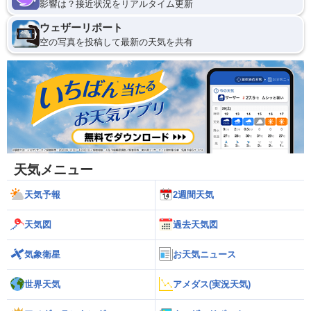
影響は？接近状況をリアルタイム更新
ウェザーリポート
空の写真を投稿して最新の天気を共有
天気メニュー
天気予報
2週間天気
天気図
過去天気図
気象衛星
お天気ニュース
世界天気
アメダス(実況天気)