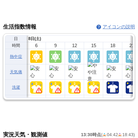
生活指数情報
アイコンの説明
日
8日(土)
6
9
12
15
18
21
時間
熱中症
天気痛
洗濯
実況天気・観測値
13:30時点
(
04:42
18:43
)