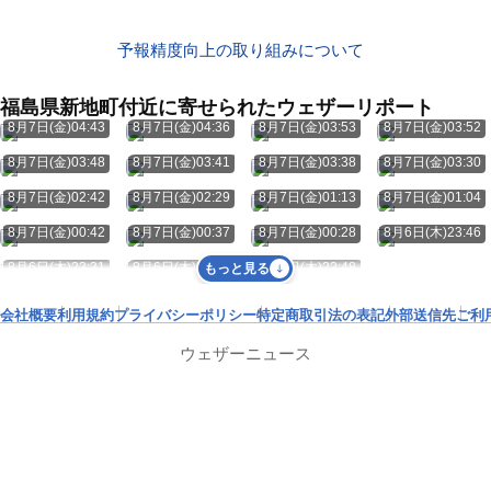
予報精度向上の取り組みについて
福島県新地町付近に寄せられたウェザーリポート
8月7日(金)04:43
8月7日(金)04:36
8月7日(金)03:53
8月7日(金)03:52
8月7日(金)03:48
8月7日(金)03:41
8月7日(金)03:38
8月7日(金)03:30
8月7日(金)02:42
8月7日(金)02:29
8月7日(金)01:13
8月7日(金)01:04
8月7日(金)00:42
8月7日(金)00:37
8月7日(金)00:28
8月6日(木)23:46
8月6日(木)23:31
8月6日(木)22:49
8月6日(木)22:48
もっと見る
会社概要
利用規約
プライバシーポリシー
特定商取引法の表記
外部送信先
ご利
ウェザーニュース