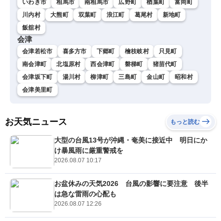
いわき市
相馬市
南相馬市
広野町
楢葉町
富岡町
川内村
大熊町
双葉町
浪江町
葛尾村
新地町
飯舘村
会津
会津若松市
喜多方市
下郷町
檜枝岐村
只見町
南会津町
北塩原村
西会津町
磐梯町
猪苗代町
会津坂下町
湯川村
柳津町
三島町
金山町
昭和村
会津美里町
お天気ニュース
もっと読む
大型の台風13号が沖縄・奄美に接近中 明日にか
け暴風雨に厳重警戒を
2026.08.07 10:17
お盆休みの天気2026 台風の影響に要注意 後半
は急な雷雨の心配も
2026.08.07 12:26