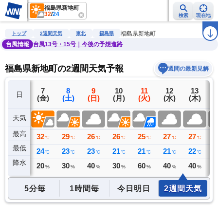
福島県新地町
32
/
24
検索
現在地
雨雲レーダー
台風情報
地震情報
警報・注意報
2週間天気
ラ
福島県新地町
トップ
2週間天気
東北
福島県
台風情報
台風13号・15号｜今後の予想進路
福島県新地町の2週間天気予報
週間の最新見解
6
7
8
9
10
11
12
13
日
(木)
(金)
(土)
(日)
(月)
(火)
(水)
(木)
(
天気
最高
28
32
29
26
26
25
27
27
2
℃
℃
℃
℃
℃
℃
℃
℃
最低
20
24
23
23
21
21
21
22
2
℃
℃
℃
℃
℃
℃
℃
℃
降水
0
20
30
40
30
60
40
40
4
ミリ
%
%
%
%
%
%
%
5分毎
1時間毎
今日明日
2週間天気