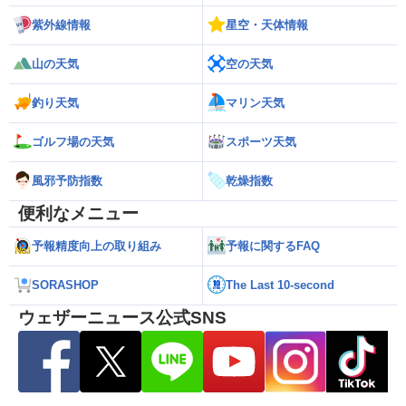
紫外線情報
星空・天体情報
山の天気
空の天気
釣り天気
マリン天気
ゴルフ場の天気
スポーツ天気
風邪予防指数
乾燥指数
便利なメニュー
予報精度向上の取り組み
予報に関するFAQ
SORASHOP
The Last 10-second
ウェザーニュース公式SNS