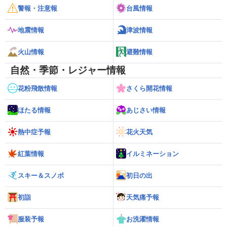
警報・注意報
台風情報
地震情報
津波情報
火山情報
避難情報
自然・季節・レジャー情報
花粉飛散情報
さくら開花情報
ほたる情報
あじさい情報
熱中症予報
花火天気
紅葉情報
イルミネーション
スキー＆スノボ
初日の出
初詣
天気痛予報
服装予報
お洗濯情報