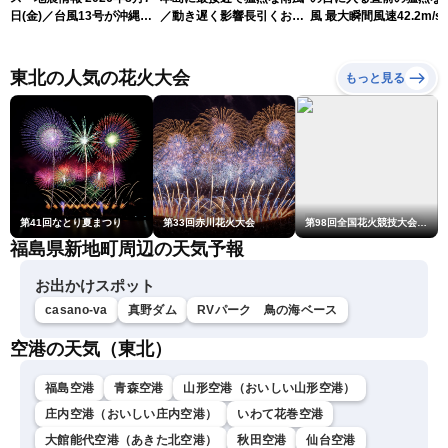
日(金)／台風13号が沖縄・
／動き遅く影響長引くおそ
風 最大瞬間風速42.2m/s
奄美に最接近へ 令和8年
れ（7日13時更新）
測 吹き返しも猛烈な暴
熊本地震情報〈ウェザーニ
になるおそれ（7日11時
ュースLiVEアフタヌーン・
新）
東北の人気の花火大会
もっと見る
小林李衣奈／内藤邦裕〉
第41回なとり夏まつり
第33回赤川花火大会
第98回全国花火競技大会「大曲の花火」
福島県新地町周辺の天気予報
お出かけスポット
casano-va
真野ダム
RVパーク 鳥の海ベース
空港の天気（東北）
福島空港
青森空港
山形空港（おいしい山形空港）
庄内空港（おいしい庄内空港）
いわて花巻空港
大館能代空港（あきた北空港）
秋田空港
仙台空港