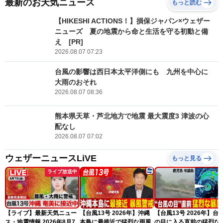
最新のお天気ニュース
もっと読む
【HIKESHI ACTIONS！】損保ジャパン×ウェザー
ニューズ 夏の地震から命と生活を守る初動と備
え [PR]
2026.08.07 07:23
台風の影響は西日本太平洋側にも 九州を中心に
大雨のおそれ
2026.08.07 08:36
熊本県天草・芦北地方で地震 最大震度3 津波の心
配なし
2026.08.07 07:02
ウェザーニュースLiVE
もっと見る
ライブ放送中
【ライブ】最新天気ニュー
【台風13号 2026年】沖縄
【台風13号 2026年】台
ス・地震情報 2026年8月7
本島に最接近で猛烈な雨風
の目に入る直前の猛烈な