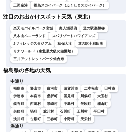
三沢空港
福島スカイパーク（ふくしまスカイパーク）
注目のお出かけスポット天気（東北）
楽天モバイルパーク宮城
奥入瀬渓流
道の駅裏磐梯
八木山ベニーランド
スパリゾートハワイアンズ
Jヴィレッジスタジアム
秋保大滝
道の駅十和田湖
リナワールド（東北最大級の遊園地）
三井アウトレットパーク仙台港
福島県の各地の天気
中通り
福島市
郡山市
白河市
須賀川市
二本松市
田村市
伊達市
本宮市
桑折町
国見町
川俣町
大玉村
鏡石町
西郷村
泉崎村
中島村
矢吹町
棚倉町
矢祭町
塙町
鮫川村
石川町
玉川村
平田村
浅川町
古殿町
三春町
小野町
天栄村
浜通り