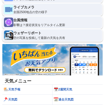
ライブカメラ
全国2500地点の空の様子
台風情報
影響は？接近状況をリアルタイム更新
ウェザーリポート
空の写真を投稿して最新の天気を共有
天気メニュー
天気予報
2週間天気
天気図
過去天気図