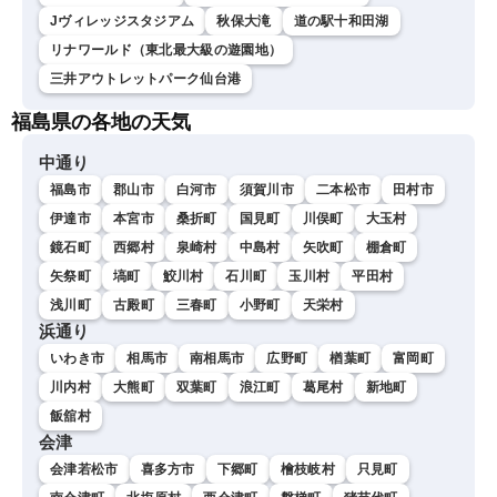
Jヴィレッジスタジアム
秋保大滝
道の駅十和田湖
リナワールド（東北最大級の遊園地）
三井アウトレットパーク仙台港
福島県の各地の天気
中通り
福島市
郡山市
白河市
須賀川市
二本松市
田村市
伊達市
本宮市
桑折町
国見町
川俣町
大玉村
鏡石町
西郷村
泉崎村
中島村
矢吹町
棚倉町
矢祭町
塙町
鮫川村
石川町
玉川村
平田村
浅川町
古殿町
三春町
小野町
天栄村
浜通り
いわき市
相馬市
南相馬市
広野町
楢葉町
富岡町
川内村
大熊町
双葉町
浪江町
葛尾村
新地町
飯舘村
会津
会津若松市
喜多方市
下郷町
檜枝岐村
只見町