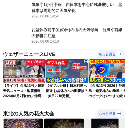
気象庁1か月予報 西日本を中心に残暑厳しい 北
日本は周期的に天気変化
2026.08.06 14:54
お盆休み前半(山の日)の山の天気傾向 台風や前線
の影響に注意
2026.08.06 14:10
ウェザーニュースLiVE
もっと見る
ライブ放送中
【ライブ】台風13号／最新
【ダブル台風】日本列島へ
【台風13号 2026】沖縄
天気ニュース・地震情報
接近 お盆休みへの影響は？
島・奄美地方の暴風・大
2026年8月7日(金)／沖縄・
（6日22時更新）
のピークはいつまで続く
奄美は台風による暴風雨に
（6日18時更新）
厳重警戒〈ウェザーニュー
スLiVEモーニング・松本真
東北の人気の花火大会
もっと見る
央／有賀哲夫〉