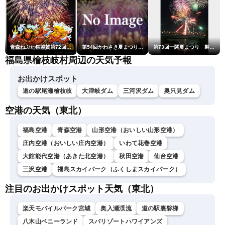
青森ねぶた祭協賛第72回青森花火大会
第54回かわさき夏まつり花火大会「おらが自慢のでっかい花火」
第73回一関夏まつり 磐井川川開き花火大会
福島県檜枝岐村周辺の天気予報
お出かけスポット
道の駅尾瀬檜枝岐
大津岐ダム
三河沢ダム
奥只見ダム
空港の天気（東北）
福島空港
青森空港
山形空港（おいしい山形空港）
庄内空港（おいしい庄内空港）
いわて花巻空港
大館能代空港（あきた北空港）
秋田空港
仙台空港
三沢空港
福島スカイパーク（ふくしまスカイパーク）
注目のお出かけスポット天気（東北）
楽天モバイルパーク宮城
奥入瀬渓流
道の駅裏磐梯
八木山ベニーランド
スパリゾートハワイアンズ