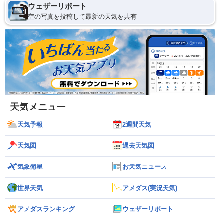
ウェザーリポート
空の写真を投稿して最新の天気を共有
天気メニュー
天気予報
2週間天気
天気図
過去天気図
気象衛星
お天気ニュース
世界天気
アメダス(実況天気)
アメダスランキング
ウェザーリポート