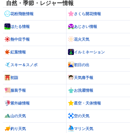
自然・季節・レジャー情報
花粉飛散情報
さくら開花情報
ほたる情報
あじさい情報
熱中症予報
花火天気
紅葉情報
イルミネーション
スキー＆スノボ
初日の出
初詣
天気痛予報
服装予報
お洗濯情報
紫外線情報
星空・天体情報
山の天気
空の天気
釣り天気
マリン天気