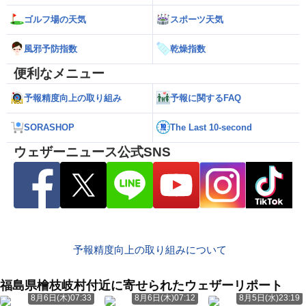
ゴルフ場の天気
スポーツ天気
風邪予防指数
乾燥指数
便利なメニュー
予報精度向上の取り組み
予報に関するFAQ
SORASHOP
The Last 10-second
ウェザーニュース公式SNS
予報精度向上の取り組みについて
福島県檜枝岐村付近に寄せられたウェザーリポート
8月6日(木)07:33
8月6日(木)07:12
8月5日(水)23:19