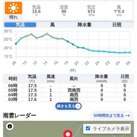
気温
湿度
気圧
風
15.6
98
872
0.3
℃
%
hPa
m/s
晴れ
気温
風
降水量
日照
気温
風速
降水量
日照
時刻
風向
(℃)
(m/s)
(mm/h)
(分)
06時
17.5
-
--
0
5
05時
17.5
1
西南西
0
0
04時
17.3
1
南西
0
0
03時
17.6
1
南西
0
0
続きを見る
雨雲レーダー
60時間先まで見る