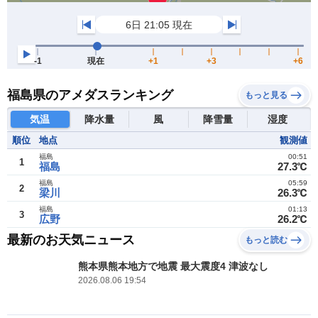
福島県のアメダスランキング
もっと見る
気温
降水量
風
降雪量
湿度
順位
地点
観測値
福島
00:51
1
福島
27.3℃
福島
05:59
2
梁川
26.3℃
福島
01:13
3
広野
26.2℃
最新のお天気ニュース
もっと読む
熊本県熊本地方で地震 最大震度4 津波なし
2026.08.06 19:54