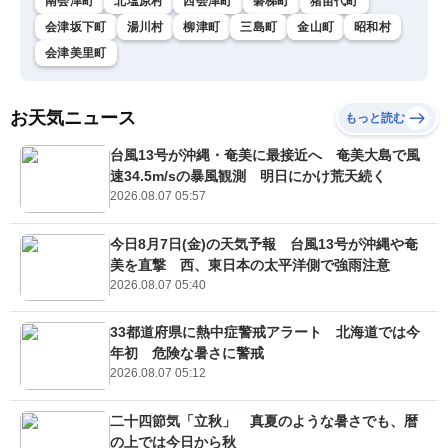
南会津町
北塩原村
西会津町
磐梯町
猪苗代町
会津坂下町
湯川村
柳津町
三島町
金山町
昭和村
会津美里町
お天気ニュース
もっと読む
台風13号が沖縄・奄美に最接近へ 奄美大島で風
速34.5m/sの暴風観測 明日にかけ荒天続く
2026.08.07 05:57
今日8月7日(金)の天気予報 台風13号が沖縄や奄
美を直撃 西、東日本の太平洋側で強雨注意
2026.08.07 05:40
33都道府県に熱中症警戒アラート 北海道では今
年初 危険な暑さに警戒
2026.08.07 05:12
二十四節気「立秋」 真夏のような暑さでも、暦
の上では今日から秋