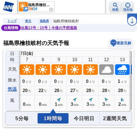
福島県檜枝岐村
28
/
16
検索
現在地
雨雲レーダー
台風情報
地震情報
警報・注意報
2週間天気
ラ
福島県檜枝岐村
トップ
東北
福島県
台風情報
台風13号・15号｜今後の予想進路
福島県檜枝岐村の天気予報
最新見解
日
7日(金)
6
7
8
9
10
11
12
13
時
天気
降水
0
0
0
0
0
0
0
1
1
ミリ
ミリ
ミリ
ミリ
ミリ
ミリ
ミリ
ミリ
気温
16
20
22
26
27
28
28
28
2
℃
℃
℃
℃
℃
℃
℃
℃
風
0
0
0
1
3
3
3
2
2
m/s
m/s
m/s
m/s
m/s
m/s
m/s
m/s
5分毎
1時間毎
今日明日
2週間天気