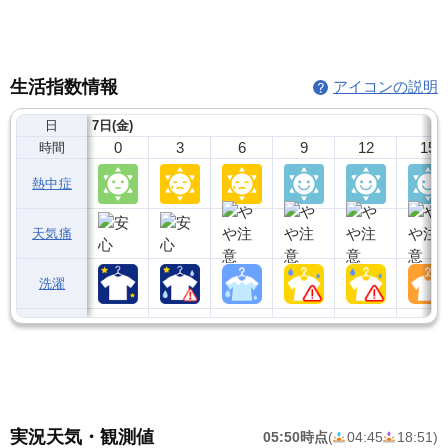
生活指数情報
アイコンの説明
日
7日(金)
0
3
6
9
12
15
時間
熱中症
天気痛
洗濯
実況天気・観測値
05:50時点
(
04:45
18:51
)